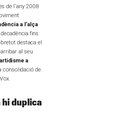
es de l’any 2008
moviment
dència a l’alça
a decadència fins
obretot destaca el
arribar al seu
partidisme a
 consolidació de
 Vox.
 hi duplica