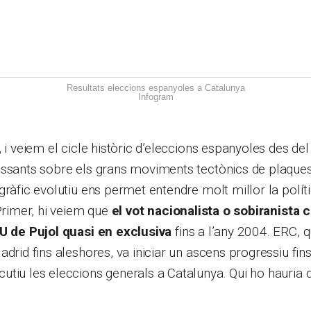
Resultats eleccions espanyoles a Catalunya
Infogram
, i veiem el cicle històric d’eleccions espanyoles des de
ssants sobre els grans moviments tectònics de plaques 
gràfic evolutiu ens permet entendre molt millor la polít
 Primer, hi veiem que
el vot nacionalista o sobiranista c
iU de Pujol quasi en exclusiva
fins a l’any 2004. ERC,
adrid fins aleshores, va iniciar un ascens progressiu fin
tiu les eleccions generals a Catalunya. Qui ho hauria d