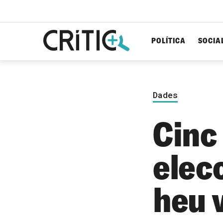
POLÍTICA
SOCIA
Cerca
per...
Dades
Cinc 
elec
heu v