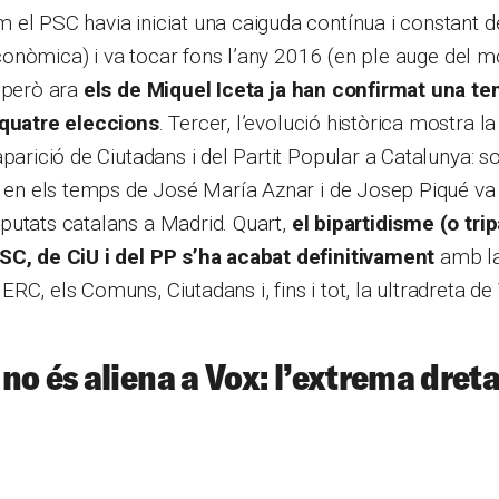
el PSC havia iniciat una caiguda contínua i constant d
i econòmica) i va tocar fons l’any 2016 (en ple auge del 
, però ara
els de Miquel Iceta ja han confirmat una ten
 quatre eleccions
. Tercer, l’evolució històrica mostra l
aparició de Ciutadans i del Partit Popular a Catalunya: s
e en els temps de José María Aznar i de Josep Piqué va 
putats catalans a Madrid. Quart,
el bipartidisme (o tri
SC, de CiU i del PP s’ha acabat definitivament
amb la
RC, els Comuns, Ciutadans i, fins i tot, la ultradreta de
no és aliena a Vox: l’extrema dreta