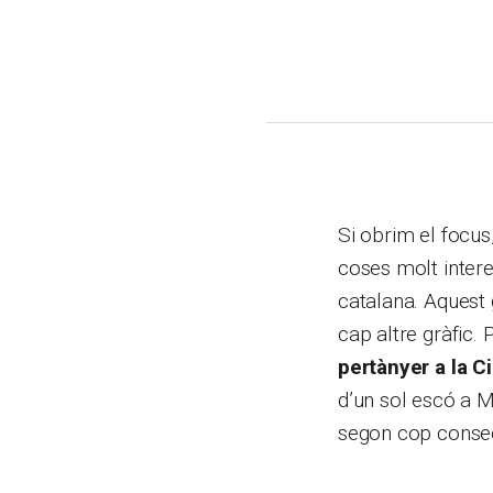
Si obrim el focus
coses molt intere
catalana. Aquest 
cap altre gràfic.
pertànyer a la C
d’un sol escó a M
segon cop consecu