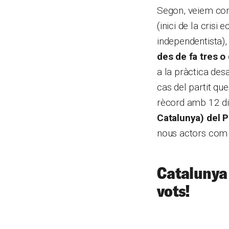
Segon, veiem com 
(inici de la cris
independentista)
des de fa tres o
a la pràctica des
cas del partit qu
rècord amb 12 di
Catalunya) del P
nous actors com E
Catalunya 
vots!