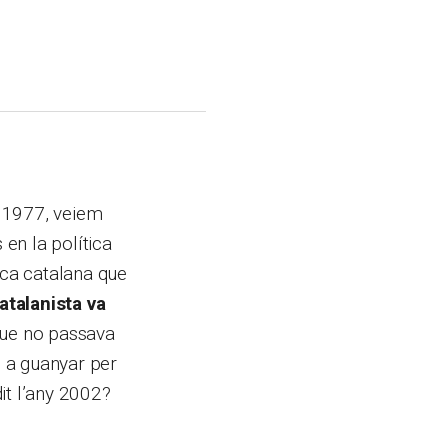
l 1977, veiem
en la política
ica catalana que
atalanista va
 que no passava
s a guanyar per
it l’any 2002?