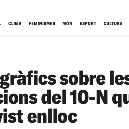
L
CLIMA
FEMINISMES
MÓN
ESPORT
CULTURA
gràfics sobre le
cions del 10-N q
ist enlloc