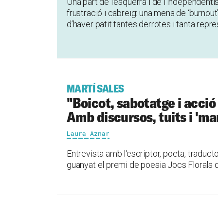
Una part de l’esquerra i de l’independent
frustració i cabreig: una mena de ‘burnout’
d’haver patit tantes derrotes i tanta repr
MARTÍ SALES
"Boicot, sabotatge i acció
Amb discursos, tuits i 'ma
Laura Aznar
Entrevista amb l'escriptor, poeta, traducto
guanyat el premi de poesia Jocs Florals