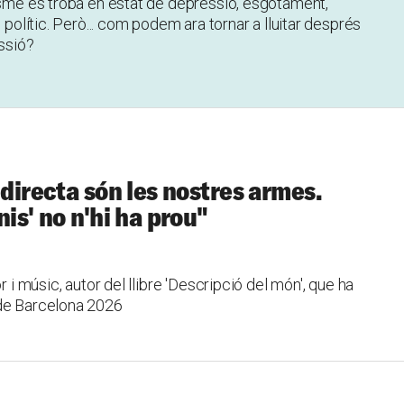
isme es troba en estat de depressió, esgotament,
 polític. Però... com podem ara tornar a lluitar després
essió?
 directa són les nostres armes.
nis' no n'hi ha prou"
r i músic, autor del llibre 'Descripció del món', que ha
 de Barcelona 2026