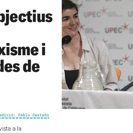
bjectius
xisme i
ides de
edició: Pablo Castaño
ista a la