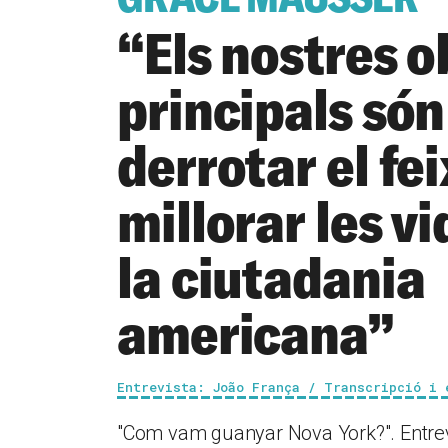
“Els nostres o
principals són
derrotar el fei
millorar les v
la ciutadania
americana”
Entrevista: João França / Transcripció i 
"Com vam guanyar Nova York?". Entrev