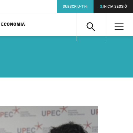
SUBSCRIU-T'HI
INICIA SESSIÓ
ECONOMIA
Cerca
M
Cerca