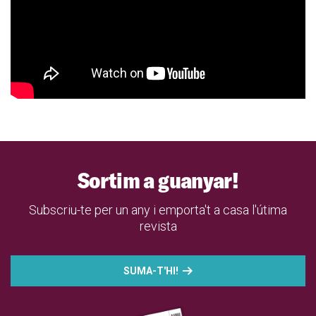
Sortim a guanyar!
Subscriu-te per un any i emporta't a casa l'útima
revista
SUMA-T'HI!