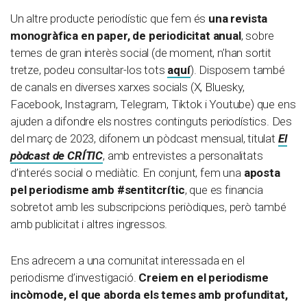
Un altre producte periodístic que fem és
una revista
monogràfica en paper, de periodicitat anual
, sobre
temes de gran interès social (de moment, n’han sortit
tretze, podeu consultar-los tots
aquí
). Disposem també
de canals en diverses xarxes socials (X, Bluesky,
Facebook, Instagram, Telegram, Tiktok i Youtube) que ens
ajuden a difondre els nostres continguts periodístics. Des
del març de 2023, difonem un pòdcast mensual, titulat
El
pòdcast de CRÍTIC
, amb entrevistes a personalitats
d’interés social o mediàtic. En conjunt, fem una
aposta
pel periodisme amb #sentitcrític
, que es financia
sobretot amb les subscripcions periòdiques, però també
amb publicitat i altres ingressos.
Ens adrecem a una comunitat interessada en el
periodisme d’investigació.
Creiem en el periodisme
incòmode, el que aborda els temes amb profunditat,