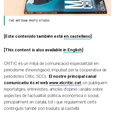
THE ARTISAN PHOTO STUDIO
[Este contenido también está
en castellano
]
[This content is also available
in English
]
CRÍTIC és un mitjà de comunicació especialitzat en
periodisme d’investigació, impulsat per la cooperativa de
periodistes Crític, SCCL.
El nostre principal canal
comunicatiu és el web
www.elcritic.cat
, on publiquem
reportatges, entrevistes, articles d’opinió i anàlisi sobre
aspectes de l’actualitat política, econòmica o social,
principalment en català, tot i que regularment certs
continguts també són traduïts al castellà.