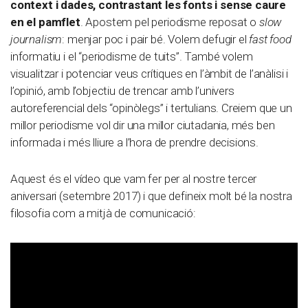
context i dades, contrastant les fonts i sense caure
en el pamflet
. Apostem pel periodisme reposat o
slow
journalism
: menjar poc i pair bé. Volem defugir el
fast food
informatiu i el “periodisme de tuits”. També volem
visualitzar i potenciar veus crítiques en l’àmbit de l’anàlisi i
l’opinió, amb l’objectiu de trencar amb l’univers
autoreferencial dels “opinòlegs” i tertulians. Creiem que un
millor periodisme vol dir una millor ciutadania, més ben
informada i més lliure a l’hora de prendre decisions.
Aquest és el vídeo que vam fer per al nostre tercer
aniversari (setembre 2017) i que defineix molt bé la nostra
filosofia com a mitjà de comunicació: