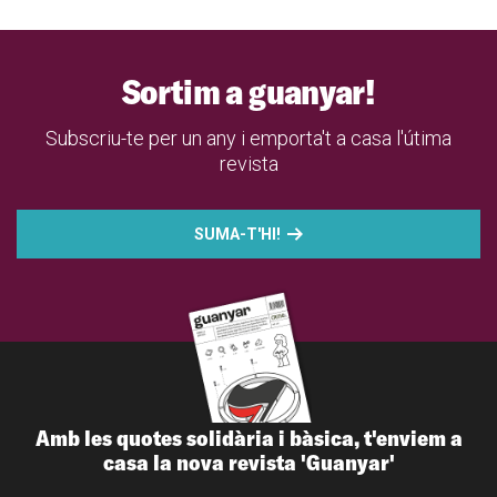
Sortim a guanyar!
Subscriu-te per un any i emporta't a casa l'útima
revista
SUMA-T'HI!
Amb les quotes solidària i bàsica, t'enviem a
casa la nova revista 'Guanyar'