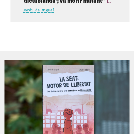
‘dictablanda’; va morir matant”
Jordi de Miguel