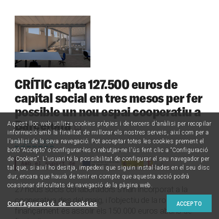
CRÍTIC capta 127.500 euros de
capital social en tres mesos per fer
possible un nou espai cooperatiu a
Barcelona
Aquest lloc web utilitza cookies pròpies i de tercers d'anàlisi per recopilar
informació amb la finalitat de millorar els nostres serveis, així com per a
Roger Palà
l'anàlisi de la seva navegació. Pot acceptar totes les cookies prement el
botó “Accepto” o configurar-les o rebutjar-ne l'ús fent clic a “Configuració
de Cookies”. L'usuari té la possibilitat de configurar el seu navegador per
Amb el suport de
tal que, si així ho desitja, impedexi que siguin instal·lades en el seu disc
dur, encara que haurà de tenir en compte que aquesta acció podrà
ocasionar dificultats de navegació de la pàgina web.
27 nous socis col·laboradors s’han incorporat a la
cooperativa des del maig, i l’objectiu de la ronda de
Configuració de cookies
ACCEPTO
finançament és assolir els 150.000 euros abans de