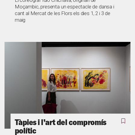
El coreògraf Idio Chichava, originari de
Moçambic, presenta un espectacle de dansa i
cant al Mercat de les Flors els dies 1, 2 i 3 de
maig
Tàpies i l’art del compromís
polític