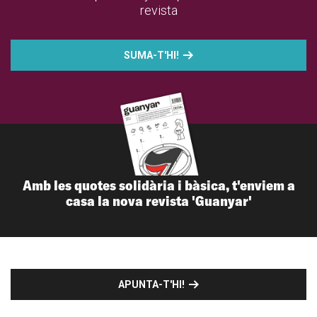
revista
SUMA-T'HI!
Amb les quotes solidària i bàsica, t'enviem a
casa la nova revista 'Guanyar'
APUNTA-T'HI!