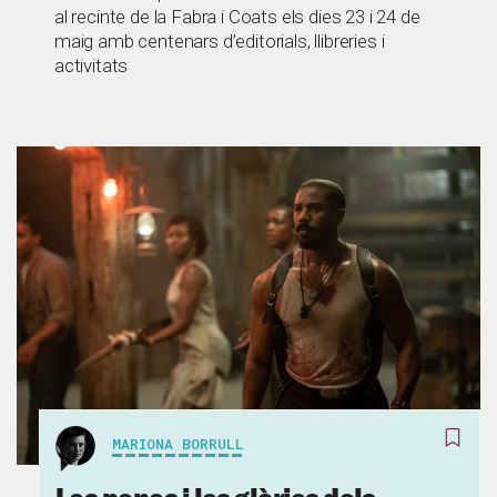
al recinte de la Fabra i Coats els dies 23 i 24 de
maig amb centenars d’editorials, llibreries i
activitats
MARIONA BORRULL