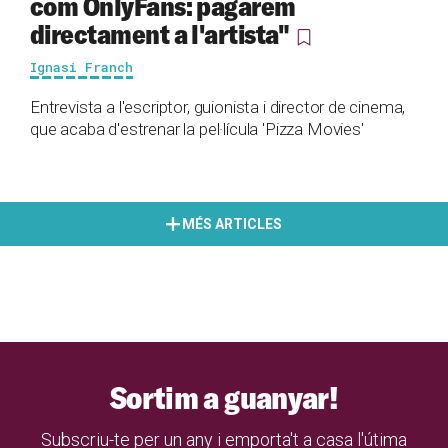
com OnlyFans: pagarem
directament a l'artista"
Ignasi Franch
Entrevista a l'escriptor, guionista i director de cinema,
que acaba d'estrenar la pel·lícula 'Pizza Movies'
MÉS ARTICLES
Sortim a guanyar!
Subscriu-te per un any i emporta't a casa l'útima