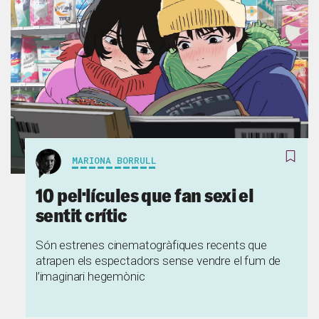
MARIONA BORRULL
10 pel·lícules que fan sexi el
sentit crític
Són estrenes cinematogràfiques recents que
atrapen els espectadors sense vendre el fum de
l’imaginari hegemònic