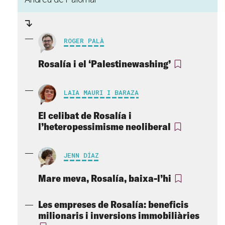
ROGER PALÀ
Rosalía i el ‘Palestinewashing’
LAIA MAURI I BARAZA
El celibat de Rosalía i
l’heteropessimisme neoliberal
JENN DÍAZ
Mare meva, Rosalía, baixa-l’hi
Les empreses de Rosalía: beneficis
milionaris i inversions immobiliàries