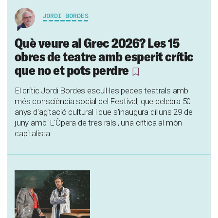
JORDI BORDES
Què veure al Grec 2026? Les 15
obres de teatre amb esperit crític
que no et pots perdre
El crític Jordi Bordes escull les peces teatrals amb
més consciència social del Festival, que celebra 50
anys d'agitació cultural i que s'inaugura dilluns 29 de
juny amb 'L'Òpera de tres rals', una crítica al món
capitalista