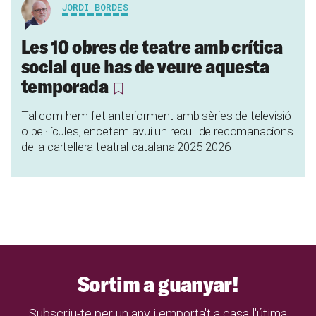
JORDI BORDES
Les 10 obres de teatre amb crítica
social que has de veure aquesta
temporada
Tal com hem fet anteriorment amb sèries de televisió
o pel·lícules, encetem avui un recull de recomanacions
de la cartellera teatral catalana 2025-2026
Sortim a guanyar!
Subscriu-te per un any i emporta't a casa l'útima