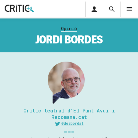
Àrea
Cerca
M
privada
Cerca
Subscriu-t'hi
Cerc
per...
Opinió
Inicia sessió
JORDI BORDES
Crític teatral d'El Punt Avui i
Recomana.cat
@desbordat