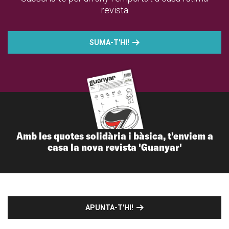
revista
SUMA-T'HI!
Amb les quotes solidària i bàsica, t'enviem a
casa la nova revista 'Guanyar'
APUNTA-T'HI!