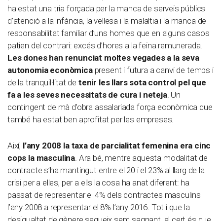
ha estat una tria forçada per la manca de serveis públics
d’atenció a la infància, la vellesa i la malaltia i la manca de
responsabilitat familiar d’uns homes que en alguns casos
patien del contrari: excés d’hores a la feina remunerada.
Les dones han renunciat moltes vegades a la seva
autonomia econòmica
present i futura a canvi de temps i
de la tranquil·litat de
tenir les llars sota control pel que
fa a les seves necessitats de cura i neteja
. Un
contingent de mà d’obra assalariada força econòmica que
també ha estat ben aprofitat per les empreses.
Així,
l’any 2008 la taxa de parcialitat femenina era cinc
cops la masculina
. Ara bé, mentre aquesta modalitat de
contracte s’ha mantingut entre el 20 i el 23% al llarg de la
crisi per a elles, per a ells la cosa ha anat diferent: ha
passat de representar el 4% dels contractes masculins
l’any 2008 a representar el 8% l’any 2016. Tot i que la
desigualtat de gènere segueix sent sagnant, el cert és que