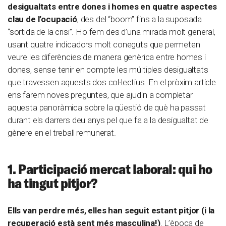
desigualtats entre dones i homes en quatre aspectes
clau de l’ocupació
, des del “boom” fins a la suposada
“sortida de la crisi”. Ho fem des d’una mirada molt general,
usant quatre indicadors molt coneguts que permeten
veure les diferències de manera genèrica entre homes i
dones, sense tenir en compte les múltiples desigualtats
que travessen aquests dos col·lectius. En el pròxim article
ens farem noves preguntes, que ajudin a completar
aquesta panoràmica sobre la qüestió de què ha passat
durant els darrers deu anys pel que fa a la desigualtat de
gènere en el treball remunerat.
1. Participació mercat laboral: qui ho
ha tingut pitjor?
Ells van perdre més, elles han seguit estant pitjor (i la
recuperació està sent més masculina!)
. L’època de