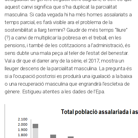
aquest canvi significa que s’ha duplicat la parcialitat
masculina. Si cada vegada hi ha més homes assalariats a
temps parcial, es farà visible ara el problema de la
sostenibilitat a llarg termini? Gaudir de més temps “lliure”
(?) a canvi de multiplicar la pobresa en el treball, en les
pensions, i també de les cotitzacions a l’administració, és
sens dubte una mala peça al teler de l’estat del benestar.
Val a dir que el darrer any de la sèrie, el 2017, mostra un
lleuger descens de la parcialitat masculina. La pregunta és
si a l’ocupació postcrisi es produirà una igualació a la baixa
o una recuperació masculina que engrandirà l’escletxa de
gènere. Estigueu atentes a les dades de l’Epa.