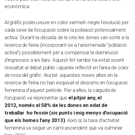
econòmica.
Al gràfic podeu veure en color vermell i negre l’evolució per
cada sexe de l’ocupació sobre la població potencialment
activa. Durant la dècada de la crisi les dones van sortir a la
recerca de feina (incorporant-se a l’anomenada “població
activa”), possiblement per a compensar la disminució
d’ingressos a les llars. Aquest fet també ha estat sovint
ressaltat al debat públic i apareix reflectit en l’àrea de color
de rosa del gràfic. Ara bé: aquestes noves altes en la
recerca de feina no han esquivat el descens en l’ocupació
femenina d’aquest període. Per a elles, la caiguda de
l’ocupació va representar que
el pitjor any, el
2012, només el 58% de les dones en edat de
treballar ho fessin (sis punts i mig menys d’ocupació
que els homes l’any 2013)
. Això sí, la taxa d’activitat
femenina va seguir un camí ascendent que va culminar