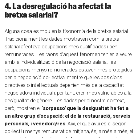
4. La desregulació ha afectat la
bretxa salarial?
Alguna cosa es mou en la fisonomia de la bretxa salarial.
Tradicionalment les dades mostraven com la bretxa
salarial afectava ocupacions més qualificades i ben
remunerades. Les raons d’aquest fenomen tenien a veure
amb la individualització de la negociació salarial: les
ocupacions menys remunerades estaven més protegides
per la negociació col·lectiva, mentre que les posicions
directives o intel·lectuals depenien més de la capacitat
negociadora individual i, per tant, eren més vulnerables a la
desigualtat de gènere. Les dades per al nostre context,
però, mostren el
‘sorpasso’ que la desigualtat ha fet a
un altre grup d’ocupació: el de la restauració, serveis
personals, i venedors/res
. Així, el que avui és el segon
col·lectiu menys remunerat de mitjana, és, a més a més, el