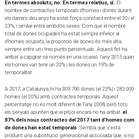
En termes absoluts, no. En termes relatius, sí.
El
nombre de contractes temporals d’homes i dones durant
els darrers deu anys ha estat força constant entre el 20 i el
23%, i similar entre ambdós sexes. Com que el nombre
total de dones ocupades ha estat sempre inferior al
d’homes ocupats, la proporció de dones és més alta,
sempre entre un i tres punts percentuals. Aquest fet ha
arribat a capgirar-se només en una ocasió: l’any 2015 quan
els homes van tenir un 20% i les dones un 19% de
temporalitat.
A 2017, a Catalunya, hi ha 309.700 dones (el 23%) i 283.000
homes (el 20%) amb contractes temporals. Aquest
percentatge no és molt diferent de l’any 2008, però tots
els senyals apunten que el pitjor encara no ha arribat:
el
87% dels nous contractes del 2017 tant d’homes com
de dones han estat temporals
. Sembla que s’està
produint una substitució generacional associada que, si no