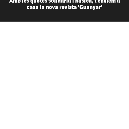
Amb les quotes solidària i bàsica, t'enviem a
casa la nova revista 'Guanyar'