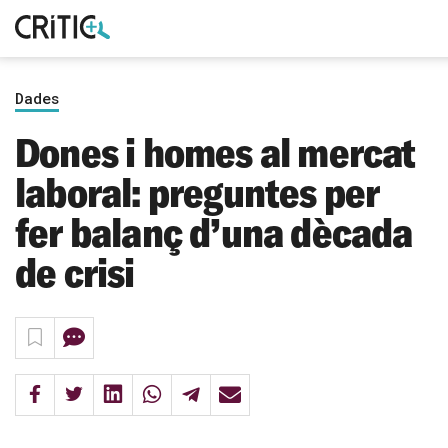
Cerca
Subscriu-t'hi
per...
Dades
Inicia sessió
Dones i homes al mercat
laboral: preguntes per
fer balanç d’una dècada
de crisi