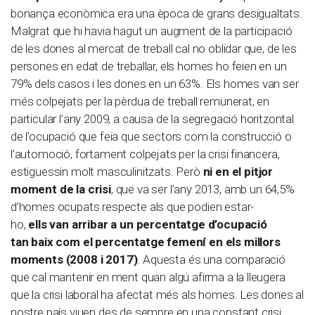
bonança econòmica era una època de grans desigualtats.
Malgrat que hi havia hagut un augment de la participació
de les dones al mercat de treball cal no oblidar que, de les
persones en edat de treballar, els homes ho feien en un
79% dels casos i les dones en un 63%. Els homes van ser
més colpejats per la pèrdua de treball remunerat, en
particular l’any 2009, a causa de la segregació horitzontal
de l’ocupació que feia que sectors com la construcció o
l’automoció, fortament colpejats per la crisi financera,
estiguessin molt masculinitzats. Però
ni en el pitjor
moment de la crisi
, que va ser l’any 2013, amb un 64,5%
d’homes ocupats respecte als que podien estar-
ho,
ells van arribar a un percentatge d’ocupació
tan baix com el percentatge femení en els millors
moments (2008 i 2017)
. Aquesta és una comparació
que cal mantenir en ment quan algú afirma a la lleugera
que la crisi laboral ha afectat més als homes. Les dones al
nostre país viuen des de sempre en una constant crisi