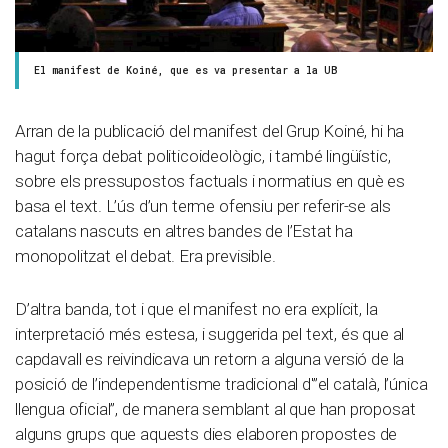
El manifest de Koiné, que es va presentar a la UB
Arran de la publicació del manifest del Grup Koiné, hi ha
hagut força debat politicoideològic, i també lingüístic,
sobre els pressupostos factuals i normatius en què es
basa el text. L’ús d’un terme ofensiu per referir-se als
catalans nascuts en altres bandes de l’Estat ha
monopolitzat el debat. Era previsible.
D’altra banda, tot i que el manifest no era explícit, la
interpretació més estesa, i suggerida pel text, és que al
capdavall es reivindicava un retorn a alguna versió de la
posició de l’independentisme tradicional d'”el català, l’única
llengua oficial”, de manera semblant al que han proposat
alguns grups que aquests dies elaboren propostes de