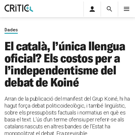
Àrea
Cerca
M
privada
Cerca
Subscriu-t'hi
Cerc
per...
Dades
Inicia sessió
El català, l’única llengua
oficial? Els costos per a
l’independentisme del
debat de Koiné
Arran de la publicació del manifest del Grup Koiné, hi ha
hagut força debat politicoideològic, i també lingüístic,
sobre els pressupòsits factuals i normatius en què es
basa el text. L’ús d’un terme ofensiu per referir-se als
catalans nascuts en altres bandes de l’Estat ha
monopolitzat el debat. Era previsible.