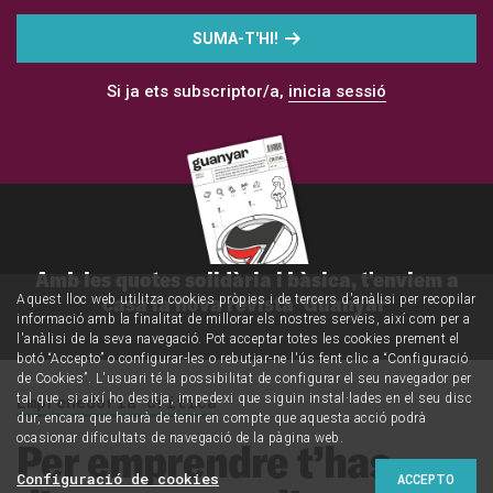
SUMA-T'HI!
Si ja ets subscriptor/a,
inicia sessió
Amb les quotes solidària i bàsica, t'enviem a
casa la nova revista 'Guanyar'
Aquest lloc web utilitza cookies pròpies i de tercers d'anàlisi per recopilar
informació amb la finalitat de millorar els nostres serveis, així com per a
l'anàlisi de la seva navegació. Pot acceptar totes les cookies prement el
botó “Accepto” o configurar-les o rebutjar-ne l'ús fent clic a “Configuració
de Cookies”. L'usuari té la possibilitat de configurar el seu navegador per
Emprenedoria crítica
tal que, si així ho desitja, impedexi que siguin instal·lades en el seu disc
dur, encara que haurà de tenir en compte que aquesta acció podrà
ocasionar dificultats de navegació de la pàgina web.
Per emprendre t’has
Configuració de cookies
ACCEPTO