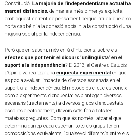
Constitució.
La majoria de l’independentisme actual ha
marcat distàncies
, de manera més o menys explícita,
amb aquest corrent de pensament perquè intueix que això
no fa cap bé ni a la cohesió social ni a la construcció d’una
majoria social per la independència.
Però què en sabem, més enllà d’intuïcions, sobre els
efectes que pot tenir el discurs ‘unilingüista’ en el
suport a la independència
? El 2013, el Centre d’Estudis
d’Opinió va realitzar una
enquesta experimental
en què
es podia avaluar l’impacte de diversos escenaris en el
suport a la independència. El mètode és el que es coneix
com a experiments d’enquesta: es plantegen diversos
escenaris (tractaments) a diversos grups d’enquestats,
escollits aleatòriament, i llavors se’ls fan a tots les
mateixes preguntes. Com que és només l’atzar el que
determina qui rep cada escenari, tots els grups tenen
composicions equivalents, i qualsevol diferència entre ells