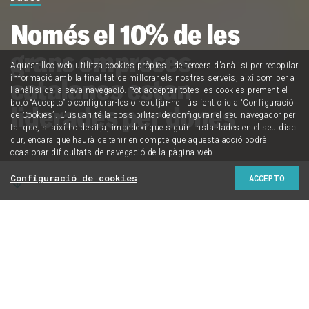
Només el 10% de les
grans empreses
Aquest lloc web utilitza cookies pròpies i de tercers d'anàlisi per recopilar
catalanes estan
informació amb la finalitat de millorar els nostres serveis, així com per a
l'anàlisi de la seva navegació. Pot acceptar totes les cookies prement el
botó “Accepto” o configurar-les o rebutjar-ne l'ús fent clic a “Configuració
liderades per dones
de Cookies”. L'usuari té la possibilitat de configurar el seu navegador per
tal que, si així ho desitja, impedexi que siguin instal·lades en el seu disc
dur, encara que haurà de tenir en compte que aquesta acció podrà
ocasionar dificultats de navegació de la pàgina web.
Configuració de cookies
ACCEPTO
CRÍTIC, en col·laboració amb l'equip de periodistes de
dades StoryData, ha analitzat, per primer cop, les seves
cúpules directives amb perspectiva de gènere.