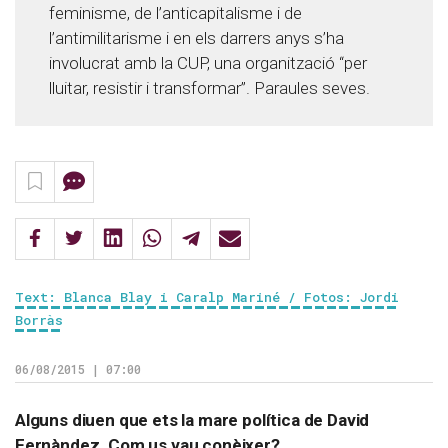
feminisme, de l’anticapitalisme i de
l’antimilitarisme i en els darrers anys s’ha
involucrat amb la CUP, una organització “per
lluitar, resistir i transformar”. Paraules seves.
Text: Blanca Blay i Caralp Mariné / Fotos: Jordi
Borràs
06/08/2015 | 07:00
Alguns diuen que ets la mare política de David
Fernàndez. Com us vau conèixer?