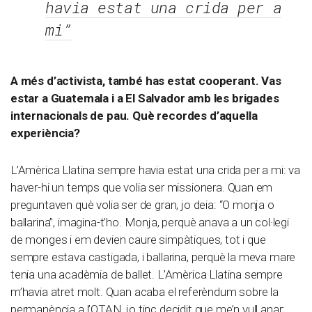
havia estat una crida per a
mi”
A més d’activista, també has estat cooperant. Vas
estar a Guatemala i a El Salvador amb les brigades
internacionals de pau. Què recordes d’aquella
experiència?
L’Amèrica Llatina sempre havia estat una crida per a mi: va
haver-hi un temps que volia ser missionera. Quan em
preguntaven què volia ser de gran, jo deia: “O monja o
ballarina”, imagina-t’ho. Monja, perquè anava a un col·legi
de monges i em devien caure simpàtiques, tot i que
sempre estava castigada, i ballarina, perquè la meva mare
tenia una acadèmia de ballet. L’Amèrica Llatina sempre
m’havia atret molt. Quan acaba el referèndum sobre la
permanència a l’OTAN, jo tinc decidit que me’n vull anar;