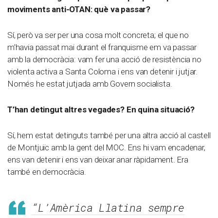
moviments anti-OTAN: què va passar?
Sí, però va ser per una cosa molt concreta; el que no
m’havia passat mai durant el franquisme em va passar
amb la democràcia: vam fer una acció de resistència no
violenta activa a Santa Coloma i ens van detenir i jutjar.
Només he estat jutjada amb Govern socialista.
T’han detingut altres vegades? En quina situació?
Sí, hem estat detinguts també per una altra acció al castell
de Montjuïc amb la gent del MOC. Ens hi vam encadenar,
ens van detenir i ens van deixar anar ràpidament. Era
també en democràcia.
“L’Amèrica Llatina sempre