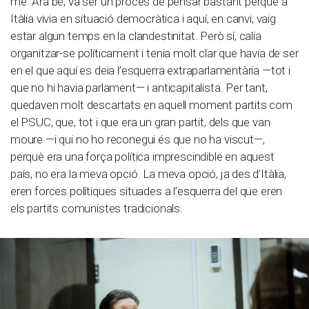
me. Ara bé, va ser un procés de pensar bastant perquè a
Itàlia vivia en situació democràtica i aquí, en canvi, vaig
estar algun temps en la clandestinitat. Però sí, calia
organitzar-se políticament i tenia molt clar que havia de ser
en el que aquí es deia l’esquerra extraparlamentària —tot i
que no hi havia parlament— i anticapitalista. Per tant,
quedaven molt descartats en aquell moment partits com
el PSUC, que, tot i que era un gran partit, dels que van
moure —i qui no ho reconegui és que no ha viscut—,
perquè era una força política imprescindible en aquest
país, no era la meva opció. La meva opció, ja des d’Itàlia,
eren forces polítiques situades a l’esquerra del que eren
els partits comunistes tradicionals.