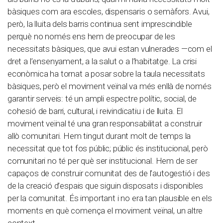
bàsiques com ara escoles, dispensaris o semàfors. Avui,
però, la lluita dels barris continua sent imprescindible
perquè no només ens hem de preocupar de les
necessitats bàsiques, que avui estan vulnerades —com el
dret a l’ensenyament, a la salut o a l’habitatge. La crisi
econòmica ha tornat a posar sobre la taula necessitats
bàsiques, però el moviment veïnal va més enllà de només
garantir serveis: té un ampli espectre polític, social, de
cohesió de barri, cultural, i reivindicatiu i de lluita. El
moviment veïnal té una gran responsabilitat a construir
allò comunitari. Hem tingut durant molt de temps la
necessitat que tot fos públic; públic és institucional, però
comunitari no té per què ser institucional. Hem de ser
capaços de construir comunitat des de l’autogestió i des
de la creació d’espais que siguin disposats i disponibles
per la comunitat. És important i no era tan plausible en els
moments en què comença el moviment veïnal, un altre