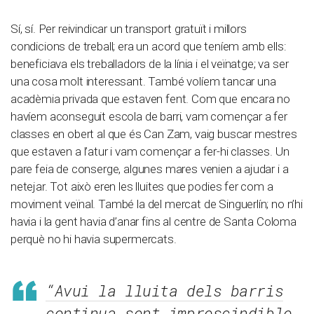
Sí, sí. Per reivindicar un transport gratuït i millors
condicions de treball; era un acord que teníem amb ells:
beneficiava els treballadors de la línia i el veïnatge; va ser
una cosa molt interessant. També volíem tancar una
acadèmia privada que estaven fent. Com que encara no
havíem aconseguit escola de barri, vam començar a fer
classes en obert al que és Can Zam, vaig buscar mestres
que estaven a l’atur i vam començar a fer-hi classes. Un
pare feia de conserge, algunes mares venien a ajudar i a
netejar. Tot això eren les lluites que podies fer com a
moviment veïnal. També la del mercat de Singuerlín; no n’hi
havia i la gent havia d’anar fins al centre de Santa Coloma
perquè no hi havia supermercats.
“Avui la lluita dels barris
continua sent imprescindible.