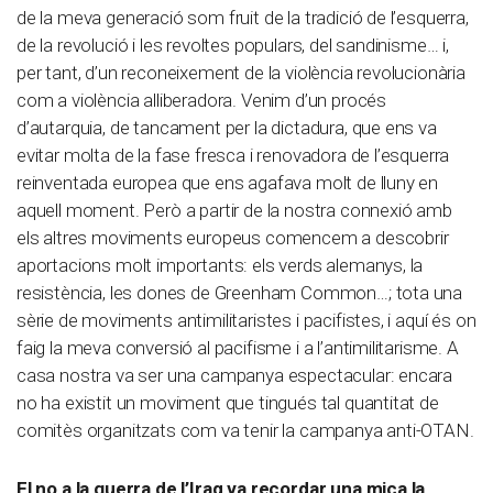
de la meva generació som fruit de la tradició de l’esquerra,
de la revolució i les revoltes populars, del sandinisme… i,
per tant, d’un reconeixement de la violència revolucionària
com a violència alliberadora. Venim d’un procés
d’autarquia, de tancament per la dictadura, que ens va
evitar molta de la fase fresca i renovadora de l’esquerra
reinventada europea que ens agafava molt de lluny en
aquell moment. Però a partir de la nostra connexió amb
els altres moviments europeus comencem a descobrir
aportacions molt importants: els verds alemanys, la
resistència, les dones de Greenham Common…; tota una
sèrie de moviments antimilitaristes i pacifistes, i aquí és on
faig la meva conversió al pacifisme i a l’antimilitarisme. A
casa nostra va ser una campanya espectacular: encara
no ha existit un moviment que tingués tal quantitat de
comitès organitzats com va tenir la campanya anti-OTAN.
El no a la guerra de l’Iraq va recordar una mica la