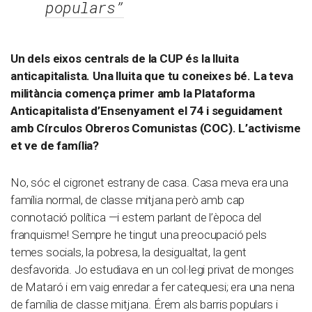
populars”
Un dels eixos centrals de la CUP és la lluita
anticapitalista. Una lluita que tu coneixes bé. La teva
militància comença primer amb la Plataforma
Anticapitalista d’Ensenyament el 74 i seguidament
amb Círculos Obreros Comunistas (COC). L’activisme
et ve de família?
No, sóc el cigronet estrany de casa. Casa meva era una
família normal, de classe mitjana però amb cap
connotació política —i estem parlant de l’època del
franquisme! Sempre he tingut una preocupació pels
temes socials, la pobresa, la desigualtat, la gent
desfavorida. Jo estudiava en un col·legi privat de monges
de Mataró i em vaig enredar a fer catequesi; era una nena
de família de classe mitjana. Érem als barris populars i