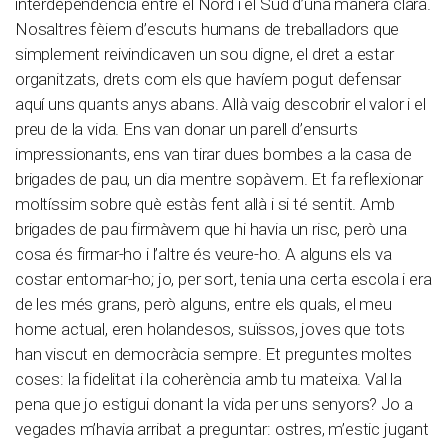
interdependència entre el Nord i el Sud d’una manera clara.
Nosaltres fèiem d’escuts humans de treballadors que
simplement reivindicaven un sou digne, el dret a estar
organitzats, drets com els que havíem pogut defensar
aquí uns quants anys abans. Allà vaig descobrir el valor i el
preu de la vida. Ens van donar un parell d’ensurts
impressionants, ens van tirar dues bombes a la casa de
brigades de pau, un dia mentre sopàvem. Et fa reflexionar
moltíssim sobre què estàs fent allà i si té sentit. Amb
brigades de pau firmàvem que hi havia un risc, però una
cosa és firmar-ho i l’altre és veure-ho. A alguns els va
costar entomar-ho; jo, per sort, tenia una certa escola i era
de les més grans, però alguns, entre els quals, el meu
home actual, eren holandesos, suïssos, joves que tots
han viscut en democràcia sempre. Et preguntes moltes
coses: la fidelitat i la coherència amb tu mateixa. Val la
pena que jo estigui donant la vida per uns senyors? Jo a
vegades m’havia arribat a preguntar: ostres, m’estic jugant