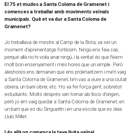
El 75 et mudes a Santa Coloma de Gramenet i
comences a treballar amb moviments veïnals
municipals. Què et va dur a Santa Coloma de
Gramenet?
Jo treballava de mestre al Camp de la Bota; va ser un
moment d’aprenentatge fortíssim. Ningú ens feia cas,
perquè allà no hi volia anar ningú, i la veritat és que fèiem
molt bon ensenyament i més hores que un ximple. Però
aleshores ens demanen que ens proletaritzem i me’n vaig
a Santa Coloma de Gramenet; te’n vas a viure a una ciutat
obrera, un barri obrer, etc. Ho va fer força gent, sobretot
estudiants. Molts després van tornar als llocs d’origen,
però jo em vaig quedar a Santa Coloma de Gramenet, en
un barri que es diu Singuerlín i en una escola que es deia
Lluís Millet.
I és allà on comença la teva lluita veïnal.