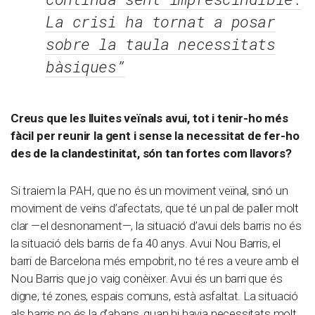
La crisi ha tornat a posar
sobre la taula necessitats
bàsiques”
Creus que les lluites veïnals avui, tot i tenir-ho més
fàcil per reunir la gent i sense la necessitat de fer-ho
des de la clandestinitat, són tan fortes com llavors?
Si traiem la PAH, que no és un moviment veïnal, sinó un
moviment de veïns d’afectats, que té un pal de paller molt
clar —el desnonament—, la situació d’avui dels barris no és
la situació dels barris de fa 40 anys. Avui Nou Barris, el
barri de Barcelona més empobrit, no té res a veure amb el
Nou Barris que jo vaig conèixer. Avui és un barri que és
digne, té zones, espais comuns, està asfaltat. La situació
als barris no és la d’abans, quan hi havia necessitats molt