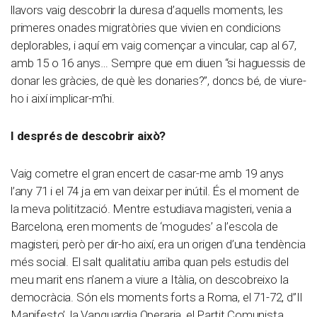
llavors vaig descobrir la duresa d’aquells moments, les
primeres onades migratòries que vivien en condicions
deplorables, i aquí em vaig començar a vincular, cap al 67,
amb 15 o 16 anys… Sempre que em diuen “si haguessis de
donar les gràcies, de què les donaries?”, doncs bé, de viure-
ho i així implicar-m’hi.
I després de descobrir això?
Vaig cometre el gran encert de casar-me amb 19 anys
l’any 71 i el 74 ja em van deixar per inútil. És el moment de
la meva politització. Mentre estudiava magisteri, venia a
Barcelona, eren moments de ‘mogudes’ a l’escola de
magisteri, però per dir-ho així, era un origen d’una tendència
més social. El salt qualitatiu arriba quan pels estudis del
meu marit ens n’anem a viure a Itàlia, on descobreixo la
democràcia. Són els moments forts a Roma, el 71-72, d”Il
Manifesto’, la Vanguardia Operaria, el Partit Comunista