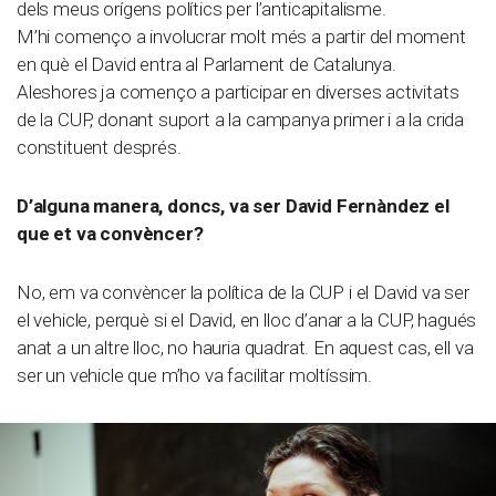
dels meus orígens polítics per l’anticapitalisme.
M’hi començo a involucrar molt més a partir del moment
en què el David entra al Parlament de Catalunya.
Aleshores ja començo a participar en diverses activitats
de la CUP, donant suport a la campanya primer i a la crida
constituent després.
D’alguna manera, doncs, va ser David Fernàndez el
que et va convèncer?
No, em va convèncer la política de la CUP i el David va ser
el vehicle, perquè si el David, en lloc d’anar a la CUP, hagués
anat a un altre lloc, no hauria quadrat. En aquest cas, ell va
ser un vehicle que m’ho va facilitar moltíssim.