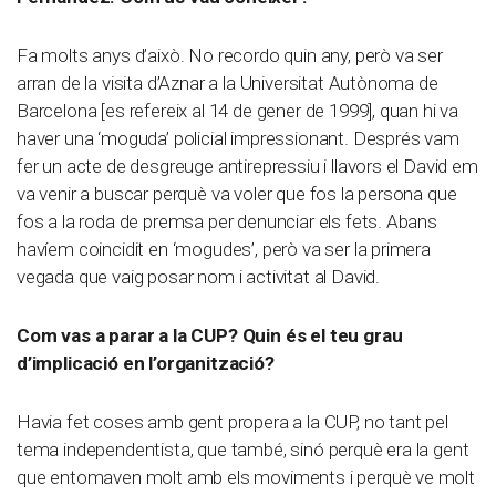
Fa molts anys d’això. No recordo quin any, però va ser
arran de la visita d’Aznar a la Universitat Autònoma de
Barcelona [es refereix al 14 de gener de 1999], quan hi va
haver una ‘moguda’ policial impressionant. Després vam
fer un acte de desgreuge antirepressiu i llavors el David em
va venir a buscar perquè va voler que fos la persona que
fos a la roda de premsa per denunciar els fets. Abans
havíem coincidit en ‘mogudes’, però va ser la primera
vegada que vaig posar nom i activitat al David.
Com vas a parar a la CUP? Quin és el teu grau
d’implicació en l’organització?
Havia fet coses amb gent propera a la CUP, no tant pel
tema independentista, que també, sinó perquè era la gent
que entomaven molt amb els moviments i perquè ve molt