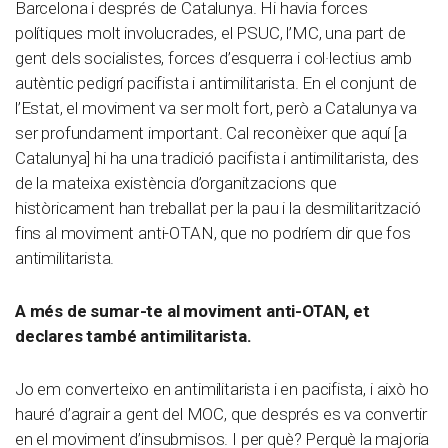
Barcelona i després de Catalunya. Hi havia forces
polítiques molt involucrades, el PSUC, l’MC, una part de
gent dels socialistes, forces d’esquerra i col·lectius amb
autèntic pedigrí pacifista i antimilitarista. En el conjunt de
l’Estat, el moviment va ser molt fort, però a Catalunya va
ser profundament important. Cal reconèixer que aquí [a
Catalunya] hi ha una tradició pacifista i antimilitarista, des
de la mateixa existència d’organitzacions que
històricament han treballat per la pau i la desmilitarització
fins al moviment anti-OTAN, que no podríem dir que fos
antimilitarista.
A més de sumar-te al moviment anti-OTAN, et
declares també antimilitarista.
Jo em converteixo en antimilitarista i en pacifista, i això ho
hauré d’agrair a gent del MOC, que després es va convertir
en el moviment d’insubmisos. I per què? Perquè la majoria