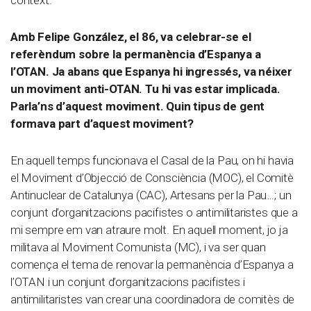
context.
Amb Felipe González, el 86, va celebrar-se el
referèndum sobre la permanència d’Espanya a
l’OTAN. Ja abans que Espanya hi ingressés, va néixer
un moviment anti-OTAN. Tu hi vas estar implicada.
Parla’ns d’aquest moviment. Quin tipus de gent
formava part d’aquest moviment?
En aquell temps funcionava el Casal de la Pau, on hi havia
el Moviment d’Objecció de Consciència (MOC), el Comitè
Antinuclear de Catalunya (CAC), Artesans per la Pau…; un
conjunt d’organitzacions pacifistes o antimilitaristes que a
mi sempre em van atraure molt. En aquell moment, jo ja
militava al Moviment Comunista (MC), i va ser quan
comença el tema de renovar la permanència d’Espanya a
l’OTAN i un conjunt d’organitzacions pacifistes i
antimilitaristes van crear una coordinadora de comitès de