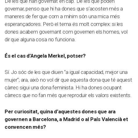
De les que han governat en cap. De les que poden
governar, penso que hi ha dones que s’acosten més a
maneres de fer que com a mínim són una mica més
esperançadores. Però el tema és molt complex: si les
dones acabem governant com governen els homes, vol
dir que alguna cosa no funciona.
És el cas d’Angela Merkel, potser?
Sí. Jo sóc de les que diuen “a igual capacidad, mejor una
mujer”; ara, això no vol dir que aquesta dona que té aquest
càrrec sigui una dona feminista. Hi ha dones ocupant
càrrecs que no fan més que reproduir els valors existents.
Per curiositat, quina d’aquestes dones que ara
governen a Barcelona, a Madrid o al País Valencià et
convencen més?