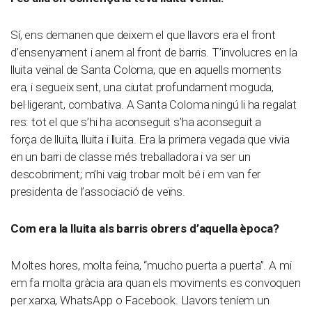
Sí, ens demanen que deixem el que llavors era el front
d’ensenyament i anem al front de barris. T’involucres en la
lluita veïnal de Santa Coloma, que en aquells moments
era, i segueix sent, una ciutat profundament moguda,
bel·ligerant, combativa. A Santa Coloma ningú li ha regalat
res: tot el que s’hi ha aconseguit s’ha aconseguit a
força de lluita, lluita i lluita. Era la primera vegada que vivia
en un barri de classe més treballadora i va ser un
descobriment; m’hi vaig trobar molt bé i em van fer
presidenta de l’associació de veïns.
Com era la lluita als barris obrers d’aquella època?
Moltes hores, molta feina, “mucho puerta a puerta”. A mi
em fa molta gràcia ara quan els moviments es convoquen
per xarxa, WhatsApp o Facebook. Llavors teníem un