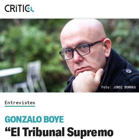
Cerca
Subscriu-t'hi
per...
Inicia sessió
Foto: JORDI BORRÀS
Entrevistes
GONZALO BOYE
“El Tribunal Supremo