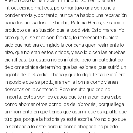
Fue un caso lamentable. El Tribunal Supremo acabó
introduciendo matices, pero mantuvo una sentencia
condenatoria y, por tanto, nunca ha habido una reparación
hacia los acusados. De hecho, Patricia Heras, se suicidó
producto de la situación que le tocó vivir. Esto marca. Yo
creo que, si se mira con frialdad, lo interesante hubiera
sido que hubiera cumplido la condena quien realmente lo
hizo, que no eran estos chicos, y eso lo dicen las pruebas
científicas. La justicia no es infalible, pero un catedrático
de biomecánica determinó que las lesiones [que sufrió un
agente de la Guardia Urbana y que lo dejó tetrapléjico] era
imposible que se produjeran en la forma como vienen
descritas en la sentencia. Pero resulta que eso no
importa. Estos son los casos que te marcan para saber
cómo abordar otros como los del p’procés’, porque llega
un momento en que tienes que asumir que es igual lo que
tú digas, porque la historia ya está escrita. Yo no digo que
la sentencia lo esté, porque como abogado no puedo