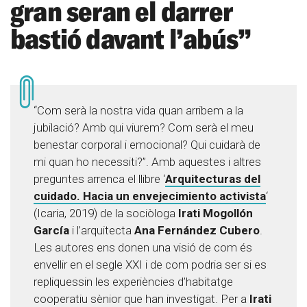
gran seran el darrer
bastió davant l’abús”
“Com serà la nostra vida quan arribem a la
jubilació? Amb qui viurem? Com serà el meu
benestar corporal i emocional? Qui cuidarà de
mi quan ho necessiti?”. Amb aquestes i altres
preguntes arrenca el llibre ‘
Arquitecturas del
cuidado. Hacia un envejecimiento activista
‘
(Icaria, 2019) de la sociòloga
Irati Mogollón
García
i l’arquitecta
Ana Fernández Cubero
.
Les autores ens donen una visió de com és
envellir en el segle XXI i de com podria ser si es
repliquessin les experiències d’habitatge
cooperatiu sènior que han investigat. Per a
Irati