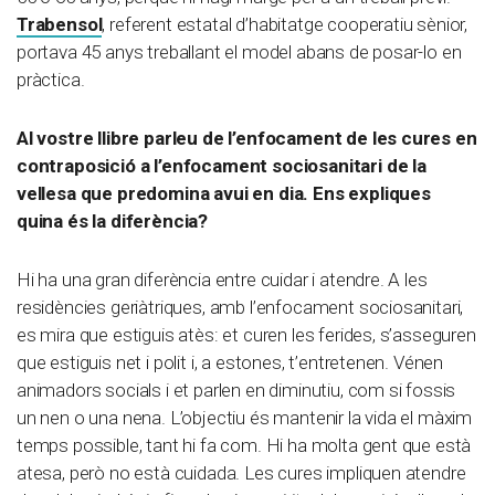
Trabensol
, referent estatal d’habitatge cooperatiu sènior,
portava 45 anys treballant el model abans de posar-lo en
pràctica.
Al vostre llibre parleu de l’enfocament de les cures en
contraposició a l’enfocament sociosanitari de la
vellesa que predomina avui en dia. Ens expliques
quina és la diferència?
Hi ha una gran diferència entre cuidar i atendre. A les
residències geriàtriques, amb l’enfocament sociosanitari,
es mira que estiguis atès: et curen les ferides, s’asseguren
que estiguis net i polit i, a estones, t’entretenen. Vénen
animadors socials i et parlen en diminutiu, com si fossis
un nen o una nena. L’objectiu és mantenir la vida el màxim
temps possible, tant hi fa com. Hi ha molta gent que està
atesa, però no està cuidada. Les cures impliquen atendre