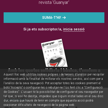
revista 'Guanyar'
SUMA-T'HI!
Si ja ets subscriptor/a,
inicia sessió
Amb les quotes solidària i bàsica, t'enviem a
casa la nova revista 'Guanyar'
Aquest lloc web utilitza cookies pròpies i de tercers d'anàlisi per recopilar
informació amb la finalitat de millorar els nostres serveis, així com per a
l'anàlisi de la seva navegació. Pot acceptar totes les cookies prement el
botó “Accepto” o configurar-les o rebutjar-ne l'ús fent clic a “Configuració
de Cookies”. L'usuari té la possibilitat de configurar el seu navegador per
tal que, si així ho desitja, impedexi que siguin instal·lades en el seu disc
Reportatges
dur, encara que haurà de tenir en compte que aquesta acció podrà
ocasionar dificultats de navegació de la pàgina web.