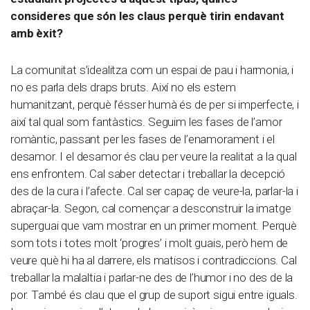
consideres que són les claus perquè tirin endavant
amb èxit?
La comunitat s’idealitza com un espai de pau i harmonia, i
no es parla dels draps bruts. Així no els estem
humanitzant, perquè l’ésser humà és de per si imperfecte, i
així tal qual som fantàstics. Seguim les fases de l’amor
romàntic, passant per les fases de l’enamorament i el
desamor. I el desamor és clau per veure la realitat a la qual
ens enfrontem. Cal saber detectar i treballar la decepció
des de la cura i l’afecte. Cal ser capaç de veure-la, parlar-la i
abraçar-la. Segon, cal començar a desconstruir la imatge
superguai que vam mostrar en un primer moment. Perquè
som tots i totes molt ‘progres’ i molt guais, però hem de
veure què hi ha al darrere, els matisos i contradiccions. Cal
treballar la malaltia i parlar-ne des de l’humor i no des de la
por. També és clau que el grup de suport sigui entre iguals.