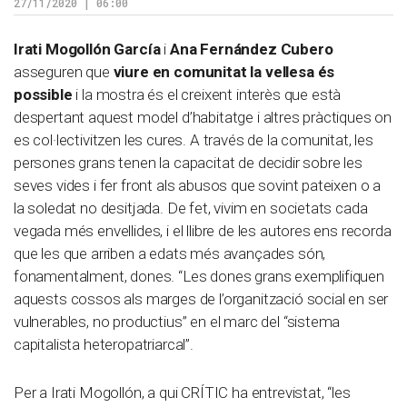
27/11/2020 | 06:00
Irati Mogollón García
i
Ana Fernández Cubero
asseguren que
viure en comunitat la vellesa és
possible
i la mostra és el creixent interès que està
despertant aquest model d’habitatge i altres pràctiques on
es col·lectivitzen les cures. A través de la comunitat, les
persones grans tenen la capacitat de decidir sobre les
seves vides i fer front als abusos que sovint pateixen o a
la soledat no desitjada. De fet, vivim en societats cada
vegada més envellides, i el llibre de les autores ens recorda
que les que arriben a edats més avançades són,
fonamentalment, dones. “Les dones grans exemplifiquen
aquests cossos als marges de l’organització social en ser
vulnerables, no productius” en el marc del “sistema
capitalista heteropatriarcal”.
Per a Irati Mogollón, a qui CRÍTIC ha entrevistat, “les