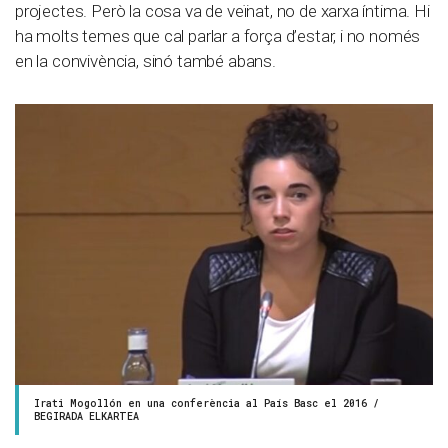
projectes. Però la cosa va de veïnat, no de xarxa íntima. Hi
ha molts temes que cal parlar a força d’estar, i no només
en la convivència, sinó també abans.
Irati Mogollón en una conferència al País Basc el 2016 /
BEGIRADA ELKARTEA