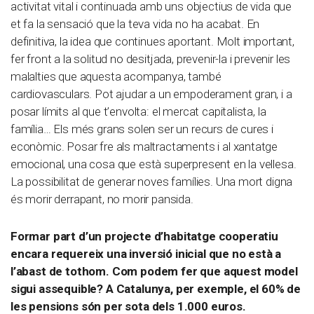
activitat vital i continuada amb uns objectius de vida que
et fa la sensació que la teva vida no ha acabat. En
definitiva, la idea que continues aportant. Molt important,
fer front a la solitud no desitjada, prevenir-la i prevenir les
malalties que aquesta acompanya, també
cardiovasculars. Pot ajudar a un empoderament gran, i a
posar límits al que t’envolta: el mercat capitalista, la
família… Els més grans solen ser un recurs de cures i
econòmic. Posar fre als maltractaments i al xantatge
emocional, una cosa que està superpresent en la vellesa.
La possibilitat de generar noves famílies. Una mort digna
és morir derrapant, no morir pansida.
Formar part d’un projecte d’habitatge cooperatiu
encara requereix una inversió inicial que no està a
l’abast de tothom. Com podem fer que aquest model
sigui assequible? A Catalunya, per exemple, el 60% de
les pensions són per sota dels 1.000 euros.