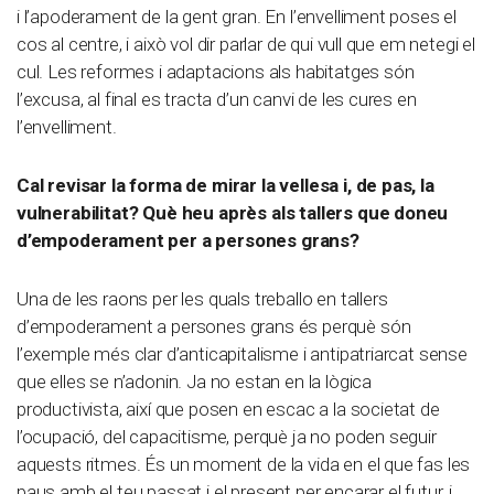
i l’apoderament de la gent gran. En l’envelliment poses el
cos al centre, i això vol dir parlar de qui vull que em netegi el
cul. Les reformes i adaptacions als habitatges són
l’excusa, al final es tracta d’un canvi de les cures en
l’envelliment.
Cal revisar la forma de mirar la vellesa i, de pas, la
vulnerabilitat? Què heu après als tallers que doneu
d’empoderament per a persones grans?
Una de les raons per les quals treballo en tallers
d’empoderament a persones grans és perquè són
l’exemple més clar d’anticapitalisme i antipatriarcat sense
que elles se n’adonin. Ja no estan en la lògica
productivista, així que posen en escac a la societat de
l’ocupació, del capacitisme, perquè ja no poden seguir
aquests ritmes. És un moment de la vida en el que fas les
paus amb el teu passat i el present per encarar el futur, i