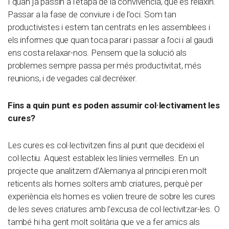
I quan ja passin a l’etapa de la convivència, que es relaxin.
Passar a la fase de conviure i de l’oci. Som tan
productivistes i estem tan centrats en les assemblees i
els informes que quan toca parar i passar a l’oci i al gaudi
ens costa relaxar-nos. Pensem que la solució als
problemes sempre passa per més productivitat, més
reunions, i de vegades cal decréixer.
Fins a quin punt es poden assumir col·lectivament les
cures?
Les cures es col·lectivitzen fins al punt que decideixi el
col·lectiu. Aquest estableix les línies vermelles. En un
projecte que analitzem d’Alemanya al principi eren molt
reticents als homes solters amb criatures, perquè per
experiència els homes es volien treure de sobre les cures
de les seves criatures amb l’excusa de col·lectivitzar-les. O
també hi ha gent molt solitària que ve a fer amics als