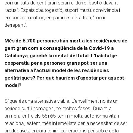
comunitats de gent gran seran el darrer bastió davant
l’abús”. Espais d’autogestió, suport mutu, convivència i
empoderament on, en paraules de la Irati, “morir
derrapant”.
Més de 6.700 persones han mort a les residències de
gent gran com a conseqüència de la Covid-19 a
Catalunya, gairebé la meitat del total. L’habitatge
cooperatiu per a persones grans pot ser una
alternativa a l’actual model de les residències
geriàtriques? Per què hauríem d’apostar per aquest
model?
Sí que és una alternativa viable. L’envelliment no és un
període curt i homogeni, té moltes fases. Durant la
primera, entre els 55 i 65, tenim molta autonomia vital i
relacional, estem més interpel·lats per la necessitat de ser
productives, encara tenim generacions per sobre de la