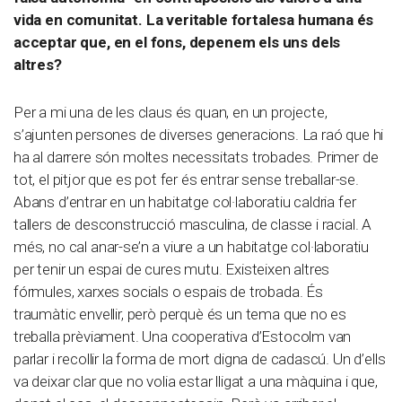
vida en comunitat. La veritable fortalesa humana és
acceptar que, en el fons, depenem els uns dels
altres?
Per a mi una de les claus és quan, en un projecte,
s’ajunten persones de diverses generacions. La raó que hi
ha al darrere són moltes necessitats trobades. Primer de
tot, el pitjor que es pot fer és entrar sense treballar-se.
Abans d’entrar en un habitatge col·laboratiu caldria fer
tallers de desconstrucció masculina, de classe i racial. A
més, no cal anar-se’n a viure a un habitatge col·laboratiu
per tenir un espai de cures mutu. Existeixen altres
fórmules, xarxes socials o espais de trobada. És
traumàtic envellir, però perquè és un tema que no es
treballa prèviament. Una cooperativa d’Estocolm van
parlar i recollir la forma de mort digna de cadascú. Un d’ells
va deixar clar que no volia estar lligat a una màquina i que,