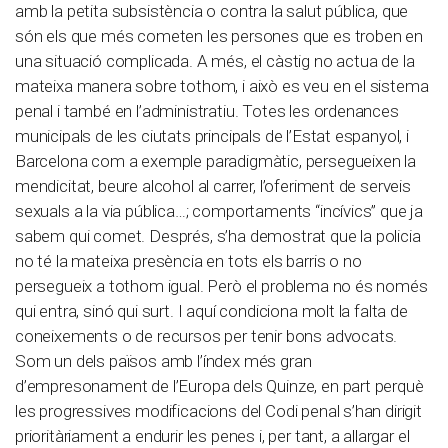
amb la petita subsistència o contra la salut pública, que
són els que més cometen les persones que es troben en
una situació complicada. A més, el càstig no actua de la
mateixa manera sobre tothom, i això es veu en el sistema
penal i també en l’administratiu. Totes les ordenances
municipals de les ciutats principals de l’Estat espanyol, i
Barcelona com a exemple paradigmàtic, persegueixen la
mendicitat, beure alcohol al carrer, l’oferiment de serveis
sexuals a la via pública…; comportaments “incívics” que ja
sabem qui comet. Després, s’ha demostrat que la policia
no té la mateixa presència en tots els barris o no
persegueix a tothom igual. Però el problema no és només
qui entra, sinó qui surt. I aquí condiciona molt la falta de
coneixements o de recursos per tenir bons advocats.
Som un dels països amb l’índex més gran
d’empresonament de l’Europa dels Quinze, en part perquè
les progressives modificacions del Codi penal s’han dirigit
prioritàriament a endurir les penes i, per tant, a allargar el