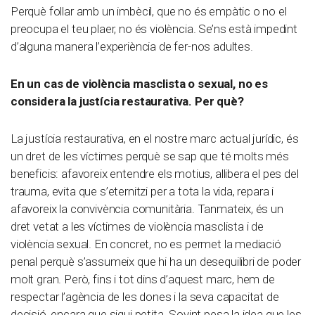
Perquè follar amb un imbècil, que no és empàtic o no el
preocupa el teu plaer, no és violència. Se’ns està impedint
d’alguna manera l’experiència de fer-nos adultes.
En un cas de violència masclista o sexual, no es
considera la justícia restaurativa. Per què?
La justícia restaurativa, en el nostre marc actual jurídic, és
un dret de les víctimes perquè se sap que té molts més
beneficis: afavoreix entendre els motius, allibera el pes del
trauma, evita que s’eternitzi per a tota la vida, repara i
afavoreix la convivència comunitària. Tanmateix, és un
dret vetat a les víctimes de violència masclista i de
violència sexual. En concret, no es permet la mediació
penal perquè s’assumeix que hi ha un desequilibri de poder
molt gran. Però, fins i tot dins d’aquest marc, hem de
respectar l’agència de les dones i la seva capacitat de
decisió, encara que sigui petita. Sovint pesa la idea que les