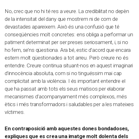
No, crec que no hi té res a veure. La credibilitat no depèn
de la intensitat del dany que mostrem ni de com de
devastades apareixem. Això és una confusió que té
conseqüències molt concretes: ens obliga a performar un
patiment determinat per ser preses seriosament, i, si no
ho fem, se’ns qüestiona. Ara bé, estic d’acord que encara
estem molt qüestionades a tot arreu. Però creure no és
entendre. Creure continua situant-nos en aquest imaginari
d’innocència absoluta, com si no tinguéssim mai cap
complicitat amb la violència. I és important entendre el
que ha passat amb tots els seus matisos per elaborar
mecanismes d’acompanyament més complexos, més
ètics i més transformadors i saludables per a les mateixes
víctimes.
En contraposició amb aquestes dones bondadoses,
expliques que es crea una imatge molt dolenta dels