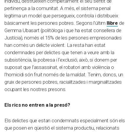
individu, destrueixen completament el seu sentit de
pertinença a la comunitat. A més, el sistema penal
legitima un model que persegueix, controla i distribueix
bàsicament les persones pobres. Segons l’últim
llibre
de
Gemma Ubasart (politòloga i que ha estat consellera de
Justícia), només el 15% de les persones empresonades
han comès un delicte violent. La resta han estat
condemnades per delictes que tenen a veure amb la
subsistència, la pobresa i l’exclusió; això, si donem per
suposat que l’assassinat, el robatori amb violència o
l’homicidi són fruit només de la maldat. Tenim, doncs, un
gruix de persones pobres, racialitzades i marginalitzades
ocupant les nostres presons.
Els rics no entren a la presó?
Els delictes que estan condemnats especialment són els
que posen en qüestió el sistema productiu, relacionats