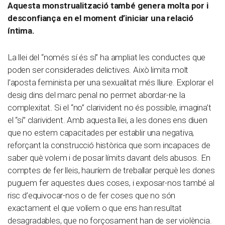
Aquesta monstrualització també genera molta por i
desconfiança en el moment d’iniciar una relació
íntima.
La llei del “només sí és sí” ha ampliat les conductes que
poden ser considerades delictives. Això limita molt
l’aposta feminista per una sexualitat més lliure. Explorar el
desig dins del marc penal no permet abordar-ne la
complexitat. Si el “no” clarivident no és possible, imagina’t
el “sí” clarivident. Amb aquesta llei, a les dones ens diuen
que no estem capacitades per establir una negativa,
reforçant la construcció històrica que som incapaces de
saber què volem i de posar límits davant dels abusos. En
comptes de fer lleis, hauríem de treballar perquè les dones
puguem fer aquestes dues coses, i exposar-nos també al
risc d’equivocar-nos o de fer coses que no són
exactament el que volíem o que ens han resultat
desagradables, que no forçosament han de ser violència.