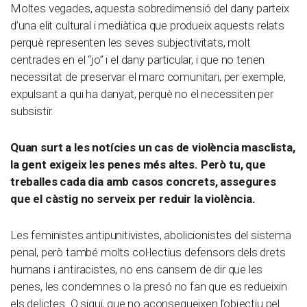
Moltes vegades, aquesta sobredimensió del dany parteix
d’una elit cultural i mediàtica que produeix aquests relats
perquè representen les seves subjectivitats, molt
centrades en el “jo” i el dany particular, i que no tenen
necessitat de preservar el marc comunitari, per exemple,
expulsant a qui ha danyat, perquè no el necessiten per
subsistir.
Quan surt a les notícies un cas de violència masclista,
la gent exigeix les penes més altes. Però tu, que
treballes cada dia amb casos concrets, assegures
que el càstig no serveix per reduir la violència.
Les feministes antipunitivistes, abolicionistes del sistema
penal, però també molts col·lectius defensors dels drets
humans i antiracistes, no ens cansem de dir que les
penes, les condemnes o la presó no fan que es redueixin
els delictes. O sigui, que no aconsegueixen l’objectiu pel