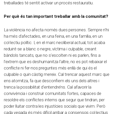
treballades té sentit activar un procés restauratiu.
Per què és tan important treballar amb la comunitat?
La violència no afecta només dues persones. Sempre n’hi
ha més d’afectades, en una feina, en una família, en un
col·lectiu polític. I, en el marc neoliberal actual, tot acaba
reduint-se a blanc o negre, víctima i culpable, creant
bàndols tancats, que no s’escolten ni es parlen, fins a
l’extrem que es deshumanitza l’altre, no es pot rebaixar el
conflicte ni fer-nos preguntes més enllà de qui és el
culpable o quin càstig mereix. Cal trencar aquest marc que
ens atomitza, fa que desconfiem els uns dels altres i
trenca la possibilitat d’entendre’ns. Cal afavorir la
convivència i construir comunitats fortes, capaces de
resoldre els conflictes interns que segur que tindran, per
poder lluitar contra les injustícies socials que vivim. Però
cada vegada és més difícil arribar a consensos col·lectius