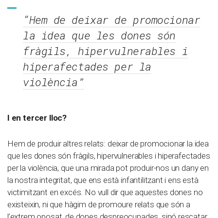
“Hem de deixar de promocionar
la idea que les dones són
fràgils, hipervulnerables i
hiperafectades per la
violència”
I en tercer lloc?
Hem de produir altres relats: deixar de promocionar la idea
que les dones són fràgils, hipervulnerables i hiperafectades
per la violència, que una mirada pot produir-nos un dany en
la nostra integritat, que ens està infantilitzant i ens està
victimitzant en excés. No vull dir que aquestes dones no
existeixin, ni que hàgim de promoure relats que són a
l’extrem oposat, de dones despreocupades, sinó rescatar