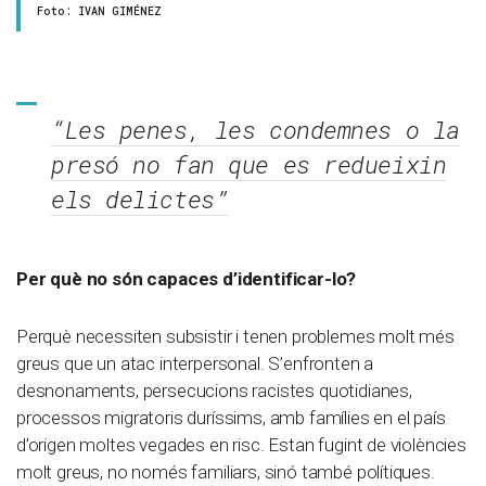
Foto: IVAN GIMÉNEZ
“Les penes, les condemnes o la
presó no fan que es redueixin
els delictes”
Per què no són capaces d’identificar-lo?
Perquè necessiten subsistir i tenen problemes molt més
greus que un atac interpersonal. S’enfronten a
desnonaments, persecucions racistes quotidianes,
processos migratoris duríssims, amb famílies en el país
d’origen moltes vegades en risc. Estan fugint de violències
molt greus, no només familiars, sinó també polítiques.