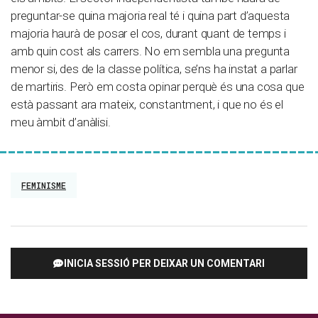
preguntar-se quina majoria real té i quina part d’aquesta
majoria haurà de posar el cos, durant quant de temps i
amb quin cost als carrers. No em sembla una pregunta
menor si, des de la classe política, se’ns ha instat a parlar
de martiris. Però em costa opinar perquè és una cosa que
està passant ara mateix, constantment, i que no és el
meu àmbit d’anàlisi.
FEMINISME
INICIA SESSIÓ PER DEIXAR UN COMENTARI