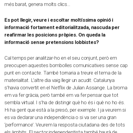
més barat, genera molts clics…
Es pot llegir, veure i escoltar moltíssima opinió i
informació fortament editorialitzada, nascuda per
reafirmar les posicions pròpies. On queda la
informació sense pretensions lobbistes?
Cal temps per analitzar-ho en el seu conjunt, però em
preocupen aquestes bombolles comunicatives sense cap
punt en contacte. També tornaria a treure el tema de la
materialitat. L’altre dia vaig llegir un acudit: Catalunya
s’havia convertit en el Netflix de Julian Assange. La broma
em va fer gràcia, però també em va fer pensar que tot
sembla virtual. I s’ha de distingir què ho és i què no ho és.
Hi ha gent que està a la presó, per exemple. I ja veurem si
es va declarar una independència o si va ser una gran
‘performance’. Veurem la resposta ciutadana des de tots
els àmbits. El sector independentista també haurà de