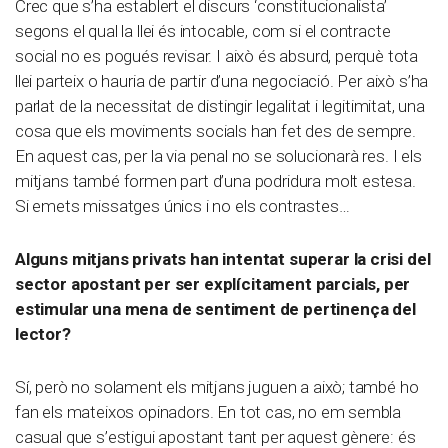
Crec que s’ha establert el discurs ‘constitucionalista’
segons el qual la llei és intocable, com si el contracte
social no es pogués revisar. I això és absurd, perquè tota
llei parteix o hauria de partir d’una negociació. Per això s’ha
parlat de la necessitat de distingir legalitat i legitimitat, una
cosa que els moviments socials han fet des de sempre.
En aquest cas, per la via penal no se solucionarà res. I els
mitjans també formen part d’una podridura molt estesa.
Si emets missatges únics i no els contrastes…
Alguns mitjans privats han intentat superar la crisi del
sector apostant per ser explícitament parcials, per
estimular una mena de sentiment de pertinença del
lector?
Sí, però no solament els mitjans juguen a això; també ho
fan els mateixos opinadors. En tot cas, no em sembla
casual que s’estigui apostant tant per aquest gènere: és