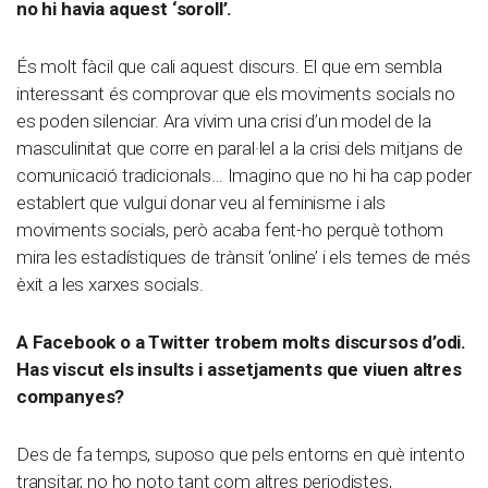
no hi havia aquest ‘soroll’.
És molt fàcil que cali aquest discurs. El que em sembla
interessant és comprovar que els moviments socials no
es poden silenciar. Ara vivim una crisi d’un model de la
masculinitat que corre en paral·lel a la crisi dels mitjans de
comunicació tradicionals… Imagino que no hi ha cap poder
establert que vulgui donar veu al feminisme i als
moviments socials, però acaba fent-ho perquè tothom
mira les estadístiques de trànsit ‘online’ i els temes de més
èxit a les xarxes socials.
A Facebook o a Twitter trobem molts discursos d’odi.
Has viscut els insults i assetjaments que viuen altres
companyes?
Des de fa temps, suposo que pels entorns en què intento
transitar, no ho noto tant com altres periodistes,