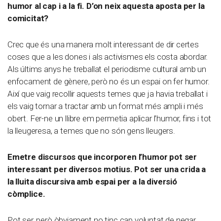
humor al cap i a la fi. D’on neix aquesta aposta per la
comicitat?
Crec que és una manera molt interessant de dir certes
coses que a les dones i als activismes els costa abordar.
Als últims anys he treballat el periodisme cultural amb un
enfocament de gènere, però no és un espai on fer humor.
Així que vaig recollir aquests temes que ja havia treballat i
els vaig tornar a tractar amb un format més ampli i més
obert. Fer-ne un llibre em permetia aplicar l’humor, fins i tot
la lleugeresa, a temes que no són gens lleugers.
Emetre discursos que incorporen l’humor pot ser
interessant per diversos motius. Pot ser una crida a
la lluita discursiva amb espai per a la diversió
còmplice.
Pot ser, però òbviament no tinc cap voluntat de negar