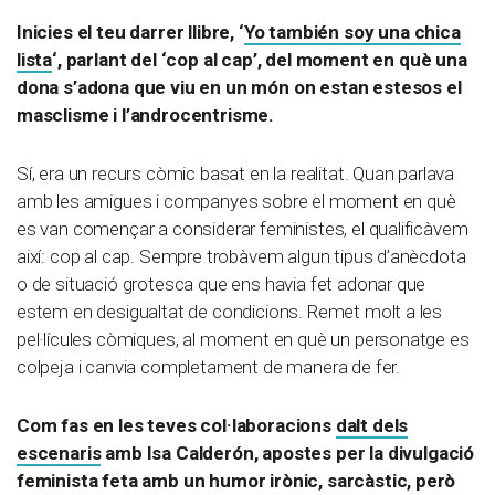
Inicies el teu darrer llibre, ‘
Yo también soy una chica
lista
‘, parlant del ‘cop al cap’, del moment en què una
dona s’adona que viu en un món on estan estesos el
masclisme i l’androcentrisme.
Sí, era un recurs còmic basat en la realitat. Quan parlava
amb les amigues i companyes sobre el moment en què
es van començar a considerar feministes, el qualificàvem
així: cop al cap. Sempre trobàvem algun tipus d’anècdota
o de situació grotesca que ens havia fet adonar que
estem en desigualtat de condicions. Remet molt a les
pel·lícules còmiques, al moment en què un personatge es
colpeja i canvia completament de manera de fer.
Com fas en les teves col·laboracions
dalt dels
escenaris
amb Isa Calderón, apostes per la divulgació
feminista feta amb un humor irònic, sarcàstic, però