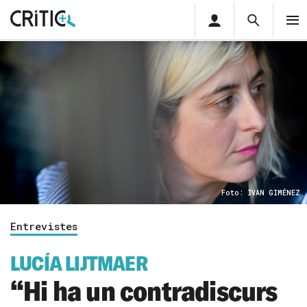
Àrea
Cerca
M
privada
Cerca
Subscriu-t'hi
Cer
per...
Inicia sessió
Foto: IVAN GIMÉNEZ
Entrevistes
LUCÍA LIJTMAER
“Hi ha un contradiscurs