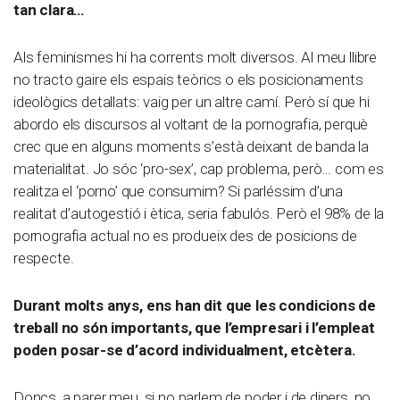
tan clara…
Als feminismes hi ha corrents molt diversos. Al meu llibre
no tracto gaire els espais teòrics o els posicionaments
ideològics detallats: vaig per un altre camí. Però sí que hi
abordo els discursos al voltant de la pornografia, perquè
crec que en alguns moments s’està deixant de banda la
materialitat. Jo sóc ‘pro-sex’, cap problema, però… com es
realitza el ‘porno’ que consumim? Si parléssim d’una
realitat d’autogestió i ètica, seria fabulós. Però el 98% de la
pornografia actual no es produeix des de posicions de
respecte.
Durant molts anys, ens han dit que les condicions de
treball no són importants, que l’empresari i l’empleat
poden posar-se d’acord individualment, etcètera.
Doncs, a parer meu, si no parlem de poder i de diners, no