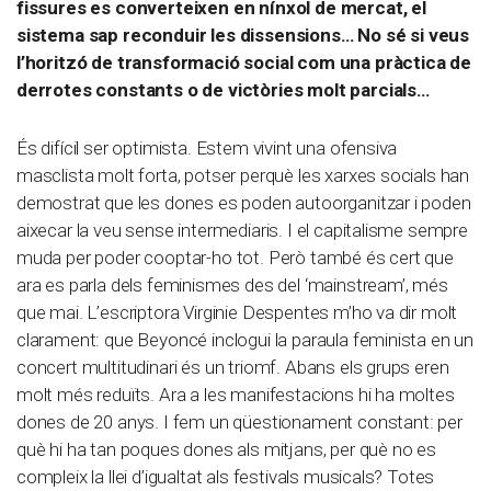
fissures es converteixen en nínxol de mercat, el
sistema sap reconduir les dissensions… No sé si veus
l’horitzó de transformació social com una pràctica de
derrotes constants o de victòries molt parcials…
És difícil ser optimista. Estem vivint una ofensiva
masclista molt forta, potser perquè les xarxes socials han
demostrat que les dones es poden autoorganitzar i poden
aixecar la veu sense intermediaris. I el capitalisme sempre
muda per poder cooptar-ho tot. Però també és cert que
ara es parla dels feminismes des del ‘mainstream’, més
que mai. L’escriptora Virginie Despentes m’ho va dir molt
clarament: que Beyoncé inclogui la paraula feminista en un
concert multitudinari és un triomf. Abans els grups eren
molt més reduïts. Ara a les manifestacions hi ha moltes
dones de 20 anys. I fem un qüestionament constant: per
què hi ha tan poques dones als mitjans, per què no es
compleix la llei d’igualtat als festivals musicals? Totes