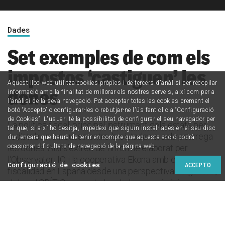
Dades
Set exemples de com els
impostos ‘castiguen’ les
Aquest lloc web utilitza cookies pròpies i de tercers d'anàlisi per recopilar
dones
informació amb la finalitat de millorar els nostres serveis, així com per a
l'anàlisi de la seva navegació. Pot acceptar totes les cookies prement el
botó “Accepto” o configurar-les o rebutjar-ne l'ús fent clic a “Configuració
de Cookies”. L'usuari té la possibilitat de configurar el seu navegador per
La política fiscal, principal instrument dels estats per
tal que, si així ho desitja, impedexi que siguin instal·lades en el seu disc
redistribuir la riquesa entre la ciutadania, sobrecarrega
dur, encara que haurà de tenir en compte que aquesta acció podrà
ocasionar dificultats de navegació de la pàgina web.
les dones. Així s'extreu de l'informe elaborat per
l'Observatori IQ i la cooperativa Ekona amb el títol 'La
Configuració de cookies
ACCEPTO
fiscalidad en España desde una perspectiva de género',
del qual CRÍTIC presenta les dades en primícia.