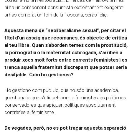
coses, amb la meritocràcia… En el cas de Paltrow, a més,
hi ha un component consumista extremament exagerat:
si has comprat un forn de la Toscana, seràs feliç.
Aquesta mena de “neoliberalisme sexual”, per citar el
títol d’un assaig que recomanes, és objecte de crítica
al teu llibre. Quan s’aborden temes com la prostitució,
la pornografia o la maternitat subrogada, s’arriben a
produir xocs molt forts entre corrents feministes i es
trenca aquella fraternitat discrepant que potser seria
desitjable. Com ho gestiones?
Ho gestiono com puc. Jo, que no sóc una acadèmica,
qüestionaria que s’etiqueti com a feministes les polítiques
conservadores que apliquen polítiques absolutament
contràries al feminisme.
De vegades, però, no es pot traçar aquesta separació