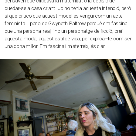
pensaven que criticava la maternitat o la decisió de
quedar-se a casa criant. Jo no tenia aquesta intenció, però
sí que critico que aquest model es vengui com un acte
feminista. I parlo de Gwyneth Paltrow perquè em fascina
que una personal real, i no un personatge de ficció, creï
aquesta moda, aquest estil de vida, per explicar-te com ser
una dona millor. Em fascina i m’aterreix, és clar.