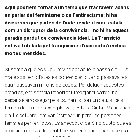
Aquí podríem tornar a un tema que tractàvem abans
en parlar del feminisme o de l’antiracisme: hi ha
discursos que parlen de l’independentisme català
com un disruptor de la convivència. I no hi ha aquest
paradís perdut de convivència ideal. La Transició
estava tutelada pel franquisme i l’oasi català incloïa
moltes mentides.
Sí, sembla que es vulgui reivindicar aquella bassa d’oli. Els
mateixos periodistes es convencien que no passava res,
quan passaven milions de coses. Per defugir aquestes
arcàdies, em sembla important trepitjar el carrer i no
deixar-se arrossegar pels tsunamis comunicatius, pels
temes del dia. Per exemple, vaig estar a Ciutat Meridiana el
dia 1 d’octubre i em van increpar un parell de persones
feixistes per fer fotos. És anecdòtic, però no dubto que es
produiran canvis del sentit del vot en aquest barri que era