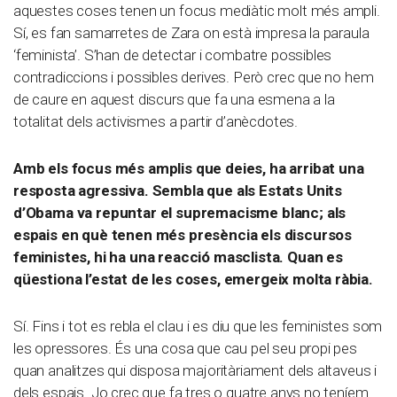
aquestes coses tenen un focus mediàtic molt més ampli.
Sí, es fan samarretes de Zara on està impresa la paraula
‘feminista’. S’han de detectar i combatre possibles
contradiccions i possibles derives. Però crec que no hem
de caure en aquest discurs que fa una esmena a la
totalitat dels activismes a partir d’anècdotes.
Amb els focus més amplis que deies, ha arribat una
resposta agressiva. Sembla que als Estats Units
d’Obama va repuntar el supremacisme blanc; als
espais en què tenen més presència els discursos
feministes, hi ha una reacció masclista. Quan es
qüestiona l’estat de les coses, emergeix molta ràbia.
Sí. Fins i tot es rebla el clau i es diu que les feministes som
les opressores. És una cosa que cau pel seu propi pes
quan analitzes qui disposa majoritàriament dels altaveus i
dels espais. Jo crec que fa tres o quatre anys no teníem