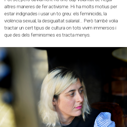
altres maneres de fer activisme. Hi ha molts motius per
estar indignades i usar un to greu: els feminicidis, la
violència sexual, la desigualtat salarial… Però també volia
tractar un cert tipus de cultura on tots vivim immersos i
que des dels feminismes es tracta menys.