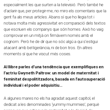
especialment les que surten a la televisió. Però també he
d’aclarir que, per protegir-me, no miro els comentaris que la
gent fa als meus articles. Abans sí que ho llegia tot i
notava molta més agressivitat en comparació dels textos
que escriuen els companys que són homes. Això ho vaig
comprovar en un mitjà on firmàvem només amb el
cognom. Però he de dir que no sóc algú a qui s’estigui
atacant amb bel·ligerància, ni de bon tros. En altres
moments sí que he viscut més coses.
Al llibre parles d’una tendència que exemplifiques en
l’actriu Gwyneth Paltrow: un model de maternitat i
feminitat despolititzadora, basada en l’autosuperació
individual i el poder adquisitiu…
A algunes mares no els ha agradat aquest capítol, el
dedicat a les denominades ‘yummy mummies’, perquè