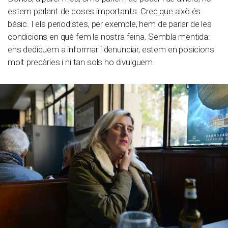
estem parlant de coses importants. Crec que això és
bàsic. I els periodistes, per exemple, hem de parlar de les
condicions en què fem la nostra feina. Sembla mentida:
ens dediquem a informar i denunciar, estem en posicions
molt precàries i ni tan sols ho divulguem.