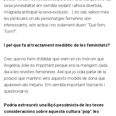
seva previsibilitat em sembla sedant i alhora divertida,
m’agrada anticipar la seva evolució… I, és clar, valoro més
les pel·lícules on els personatges femenins són
interessants, són actius i no solament diuen: “Què fem,
Tom?”.
I pel que fa al tractament mediàtic de les feminitats?
Crec que no hem d’oblidar que vivim en un món en què
Angelina Jolie és important perquè ens la mengem cada
dia a les revistes femenines. Així que jo volia parlar de la
posició que mantinc vers aquests models de dona que
apareixen als mitjans. Em sembla important tractar-lo i
qüestionar-lo.
Podria extreure’s una lliçó pessimista de les teves
consideracions sobre aquesta cultura ‘pop’: les