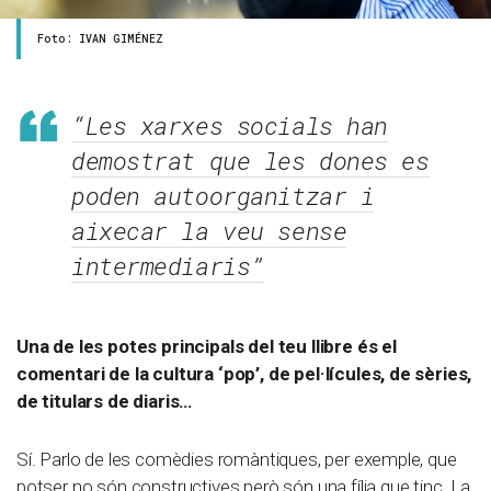
Foto: IVAN GIMÉNEZ
“Les xarxes socials han
demostrat que les dones es
poden autoorganitzar i
aixecar la veu sense
intermediaris”
Una de les potes principals del teu llibre és el
comentari de la cultura ‘pop’, de pel·lícules, de sèries,
de titulars de diaris…
Sí. Parlo de les comèdies romàntiques, per exemple, que
potser no són constructives però són una fília que tinc. La