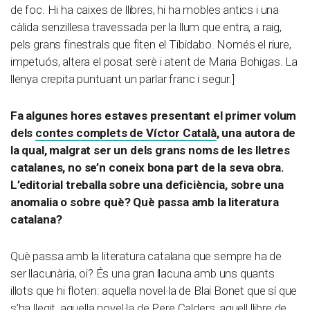
de foc. Hi ha caixes de llibres, hi ha mobles antics i una
càlida senzillesa travessada per la llum que entra, a raig,
pels grans finestrals que fiten el Tibidabo. Només el riure,
impetuós, altera el posat serè i atent de Maria Bohigas. La
llenya crepita puntuant un parlar franc i segur.]
Fa algunes hores estaves presentant el primer volum
dels
contes complets de Víctor Català
, una autora de
la qual, malgrat ser un dels grans noms de les lletres
catalanes, no se’n coneix bona part de la seva obra.
L’editorial treballa sobre una deficiència, sobre una
anomalia o sobre què? Què passa amb la literatura
catalana?
Què passa amb la literatura catalana que sempre ha de
ser llacunària, oi? És una gran llacuna amb uns quants
illots que hi floten: aquella novel·la de Blai Bonet que sí que
s’ha llegit, aquella novel·la de Pere Calders, aquell llibre de