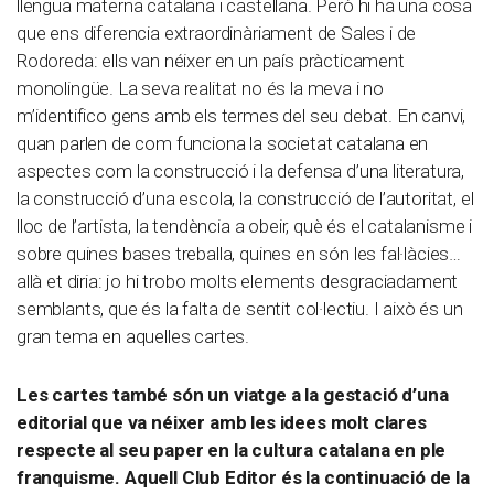
llengua materna catalana i castellana. Però hi ha una cosa
que ens diferencia extraordinàriament de Sales i de
Rodoreda: ells van néixer en un país pràcticament
monolingüe. La seva realitat no és la meva i no
m’identifico gens amb els termes del seu debat. En canvi,
quan parlen de com funciona la societat catalana en
aspectes com la construcció i la defensa d’una literatura,
la construcció d’una escola, la construcció de l’autoritat, el
lloc de l’artista, la tendència a obeir, què és el catalanisme i
sobre quines bases treballa, quines en són les fal·làcies…
allà et diria: jo hi trobo molts elements desgraciadament
semblants, que és la falta de sentit col·lectiu. I això és un
gran tema en aquelles cartes.
Les cartes també són un viatge a la gestació d’una
editorial que va néixer amb les idees molt clares
respecte al seu paper en la cultura catalana en ple
franquisme. Aquell Club Editor és la continuació de la