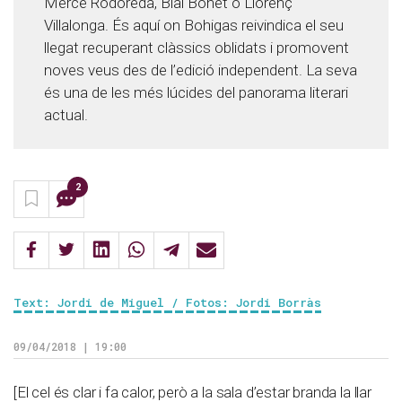
Mercè Rodoreda, Blai Bonet o Llorenç
Villalonga. És aquí on Bohigas reivindica el seu
llegat recuperant clàssics oblidats i promovent
noves veus des de l’edició independent. La seva
és una de les més lúcides del panorama literari
actual.
2
Text: Jordi de Miguel / Fotos: Jordi Borràs
09/04/2018 | 19:00
[El cel és clar i fa calor, però a la sala d’estar branda la llar