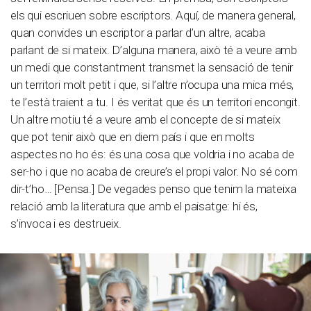
els qui escriuen sobre escriptors. Aquí, de manera general,
quan convides un escriptor a parlar d’un altre, acaba
parlant de si mateix. D’alguna manera, això té a veure amb
un medi que constantment transmet la sensació de tenir
un territori molt petit i que, si l’altre n’ocupa una mica més,
te l’està traient a tu. I és veritat que és un territori encongit.
Un altre motiu té a veure amb el concepte de si mateix
que pot tenir això que en diem país i que en molts
aspectes no ho és: és una cosa que voldria i no acaba de
ser-ho i que no acaba de creure’s el propi valor. No sé com
dir-t’ho… [Pensa.] De vegades penso que tenim la mateixa
relació amb la literatura que amb el paisatge: hi és,
s’invoca i es destrueix.