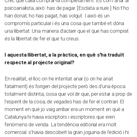
Crec que calia comprar-la completament. És com anar al
psicoanalista, això: has de pagar. [Esclata a riure.] No t’ho
han donat; ho has pagat, has volgut. I això és un
compromís particular i és una cosa que també et dóna
una llibertat. Una manera d’aclarir que el que has comprat
és la llibertat de fer el que tu creus.
I aquesta llibertat, a la pràctica, en què s’ha traduït
respecte al projecte original?
En realitat, el lloc on he intentat anar (o on he anat
fatalment) és l’origen del projecte però des d’una època
totalment distinta, cosa que vol dir que, per estar a prop de
l’esperit de la cosa, de vegades has de fer el contrari. El
moment en què jo vaig arribar era un moment en què a
Catalunya hi havia escriptors i escriptores que eren
fenòmens de venda. La tendència editorial era molt
comercial: s’havia descobert la gran joguina de l’edició i hi