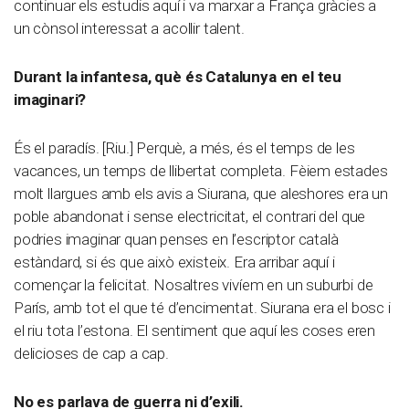
continuar els estudis aquí i va marxar a França gràcies a
un cònsol interessat a acollir talent.
Durant la infantesa, què és Catalunya en el teu
imaginari?
És el paradís. [Riu.] Perquè, a més, és el temps de les
vacances, un temps de llibertat completa. Fèiem estades
molt llargues amb els avis a Siurana, que aleshores era un
poble abandonat i sense electricitat, el contrari del que
podries imaginar quan penses en l’escriptor català
estàndard, si és que això existeix. Era arribar aquí i
començar la felicitat. Nosaltres vivíem en un suburbi de
París, amb tot el que té d’encimentat. Siurana era el bosc i
el riu tota l’estona. El sentiment que aquí les coses eren
delicioses de cap a cap.
No es parlava de guerra ni d’exili.