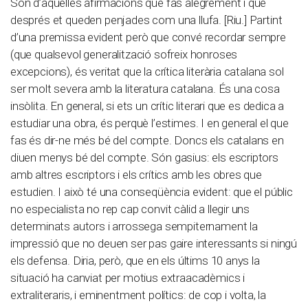
Són d’aquelles afirmacions que fas alegrement i que
després et queden penjades com una llufa. [Riu.] Partint
d’una premissa evident però que convé recordar sempre
(que qualsevol generalització sofreix honroses
excepcions), és veritat que la crítica literària catalana sol
ser molt severa amb la literatura catalana. És una cosa
insòlita. En general, si ets un crític literari que es dedica a
estudiar una obra, és perquè l’estimes. I en general el que
fas és dir-ne més bé del compte. Doncs els catalans en
diuen menys bé del compte. Són gasius: els escriptors
amb altres escriptors i els crítics amb les obres que
estudien. I això té una conseqüència evident: que el públic
no especialista no rep cap convit càlid a llegir uns
determinats autors i arrossega sempiternament la
impressió que no deuen ser pas gaire interessants si ningú
els defensa. Diria, però, que en els últims 10 anys la
situació ha canviat per motius extraacadèmics i
extraliteraris, i eminentment polítics: de cop i volta, la