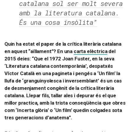
catalana sol ser molt severa
amb la literatura catalana.
És una cosa insòlita”
Quin ha estat el paper de la crítica literària catalana
en aquest “aïllament”? En una
carta elèctrica
del
2015 deies: “Que el 1972 Joan Fuster, en la seva
‘Literatura catalana contemporània’, despatxés
Víctor Català en una pagineta i pengés a ‘Un film’ la
llufa de ‘granguinyolesca i inversemblant’ és un cas
de desmenjament congènit de la crítica literària
catalana. Llepar fils, tallar ales i depurar és el que
millor practica, amb la trista conseqüència que obres
com ‘Incerta glòria’ o ‘Un film’ quedin colgades sota
tres generacions d’anatema”.