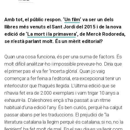
Amb tot, el públic respon. ‘
Un film
‘ va ser un dels
llibres més venuts el Sant Jordi del 2015 i de la nova
edició de ‘
La mort i la primavera
‘, de Mercè Rodoreda,
se n’està parlant molt. És un mèrit editorial?
Quan una cosa funciona, és per una suma de factors. És
molt difícil analitzar-ho i impossible preveure-ho. Diria que
el primer pas el va fer ‘Incerta glòria’. Quan jo vaig
començar a fer feina a l’editorial, era excepcional tenir un
interlocutor que l’hagués llegida. L’última edició que se
n’havia fet era de 2.000 exemplars i vam trigar 10 anys a
exhaurir-la. D’aleshores ençà s’ha passat a un ritme
habitual d’una edició l’any. És ben curiós, perquè ha calgut
passar abans per les traduccions. El prejudici de “la
literatura catalana la llegim perquè és catalana; si no, no la
llegiríem” ha fet molt de mal. En el seu dia es va llegir com