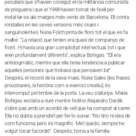
peculiars que s’havien conegut en la militància comunista
de preguerra i que el 1948 havien tornat de l’exili per
instal·lar-se als marges més verds de Barcelona. Ell conta
rondalles en les seves versions més crues i
sanguinolentes; Núria Folch pinta de flors tot el que es fa
malbé. “La relació que tenien era quasi de companys de
front. Hi havia una gran complicitat intel·lectual, tot i que
eren profundament diferents”, explica Bohigas. “Ell era
antidogmàtic, mentre que ella tenia tendència a publicar
aquelles persones que trobava que pensaven bé”.
Després, el record de la seva mare, Núria Sales (les frases
proustianes, la història com a exercici creatiu), és
interromput pel timbre de la porta. La veu s’allunya. Maria
Bohigas esclata a riure mentre l’editor Alejandro Dardik
s’obre pas amb un acordió de vell que ha comprat al carrer.
Ella no dubta a prendre’l per fer-lo sonar: “No tinc ni idea de
com funciona, però és magnífic. Me’l quedo, sempre he
volgut tocar l’acordió”. Després, torna a la família: