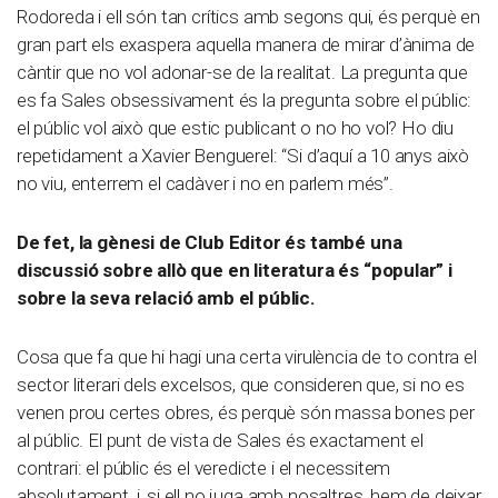
Rodoreda i ell són tan crítics amb segons qui, és perquè en
gran part els exaspera aquella manera de mirar d’ànima de
càntir que no vol adonar-se de la realitat. La pregunta que
es fa Sales obsessivament és la pregunta sobre el públic:
el públic vol això que estic publicant o no ho vol? Ho diu
repetidament a Xavier Benguerel: “Si d’aquí a 10 anys això
no viu, enterrem el cadàver i no en parlem més”.
De fet, la gènesi de Club Editor és també una
discussió sobre allò que en literatura és “popular” i
sobre la seva relació amb el públic.
Cosa que fa que hi hagi una certa virulència de to contra el
sector literari dels excelsos, que consideren que, si no es
venen prou certes obres, és perquè són massa bones per
al públic. El punt de vista de Sales és exactament el
contrari: el públic és el veredicte i el necessitem
absolutament, i, si ell no juga amb nosaltres, hem de deixar