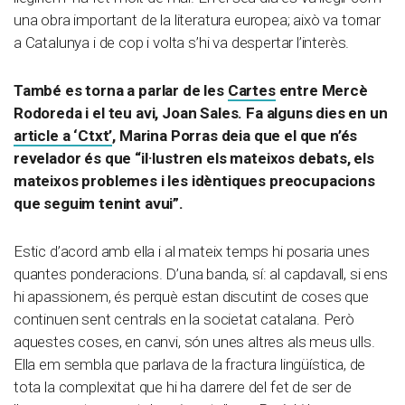
una obra important de la literatura europea; això va tornar
a Catalunya i de cop i volta s’hi va despertar l’interès.
També es torna a parlar de les
Cartes
entre Mercè
Rodoreda i el teu avi, Joan Sales. Fa alguns dies en un
article a ‘Ctxt’
, Marina Porras deia que el que n’és
revelador és que “il·lustren els mateixos debats, els
mateixos problemes i les idèntiques preocupacions
que seguim tenint avui”.
Estic d’acord amb ella i al mateix temps hi posaria unes
quantes ponderacions. D’una banda, sí: al capdavall, si ens
hi apassionem, és perquè estan discutint de coses que
continuen sent centrals en la societat catalana. Però
aquestes coses, en canvi, són unes altres als meus ulls.
Ella em sembla que parlava de la fractura lingüística, de
tota la complexitat que hi ha darrere del fet de ser de