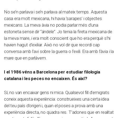
No se’n parlava i se’n parlava al mateix temps. Aquesta
casa era molt mexicana, hi havia ‘sarapes’ i objectes
mexicans. La meva àvia no podia parlar més d’una
estoneta sense dir “ándele”. Jo tenia la fireta mexicana de
la meva mare, i era molt conscient que ho era perquè s’hi
havien hagut d’exiliar. Això no vol dir que recordi cap
conversa amb l’avi sobre la guerra o l’exili. Era amb l’àvia i la
mare que en parlàvem.
I el 1986 véns a Barcelona per estudiar filologia
catalana i les peces no encaixen. És així?
Sí, no van encaixar gens ni mica. Qualsevol fill d’emigrats
coneix aquesta experiència: construeixes una certa idea
del teu país d’origen i, quan el poses a prova amb una
experiència directa, no quadra res. T’adones que en realitat