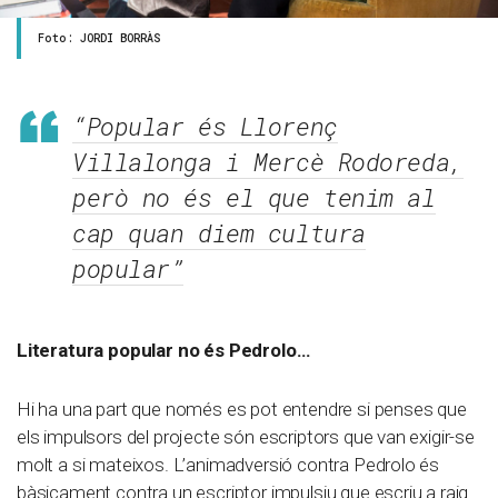
Foto: JORDI BORRÀS
“Popular és Llorenç
Villalonga i Mercè Rodoreda,
però no és el que tenim al
cap quan diem cultura
popular”
Literatura popular no és Pedrolo…
Hi ha una part que només es pot entendre si penses que
els impulsors del projecte són escriptors que van exigir-se
molt a si mateixos. L’animadversió contra Pedrolo és
bàsicament contra un escriptor impulsiu que escriu a raig