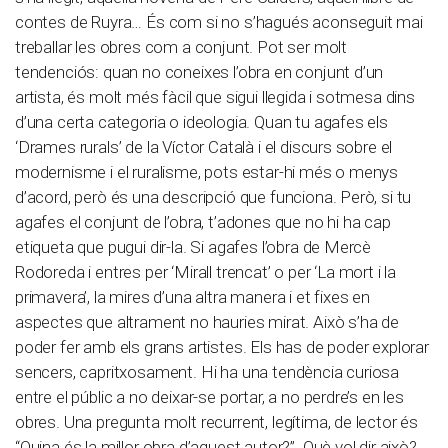
contes de Ruyra… És com si no s’hagués aconseguit mai
treballar les obres com a conjunt. Pot ser molt
tendenciós: quan no coneixes l’obra en conjunt d’un
artista, és molt més fàcil que sigui llegida i sotmesa dins
d’una certa categoria o ideologia. Quan tu agafes els
‘Drames rurals’ de la Víctor Català i el discurs sobre el
modernisme i el ruralisme, pots estar-hi més o menys
d’acord, però és una descripció que funciona. Però, si tu
agafes el conjunt de l’obra, t’adones que no hi ha cap
etiqueta que pugui dir-la. Si agafes l’obra de Mercè
Rodoreda i entres per ‘Mirall trencat’ o per ‘La mort i la
primavera’, la mires d’una altra manera i et fixes en
aspectes que altrament no hauries mirat. Això s’ha de
poder fer amb els grans artistes. Els has de poder explorar
sencers, capritxosament. Hi ha una tendència curiosa
entre el públic a no deixar-se portar, a no perdre’s en les
obres. Una pregunta molt recurrent, legítima, de lector és
“Quina és la millor obra d’aquest autor?”. Què vol dir això?