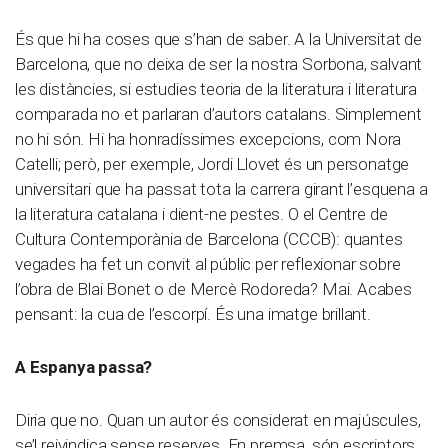
És que hi ha coses que s’han de saber. A la Universitat de
Barcelona, que no deixa de ser la nostra Sorbona, salvant
les distàncies, si estudies teoria de la literatura i literatura
comparada no et parlaran d’autors catalans. Simplement
no hi són. Hi ha honradíssimes excepcions, com Nora
Catelli; però, per exemple, Jordi Llovet és un personatge
universitari que ha passat tota la carrera girant l’esquena a
la literatura catalana i dient-ne pestes. O el Centre de
Cultura Contemporània de Barcelona (CCCB): quantes
vegades ha fet un convit al públic per reflexionar sobre
l’obra de Blai Bonet o de Mercè Rodoreda? Mai. Acabes
pensant: la cua de l’escorpí. És una imatge brillant.
A Espanya passa?
Diria que no. Quan un autor és considerat en majúscules,
se’l reivindica sense reserves. En premsa, són escriptors