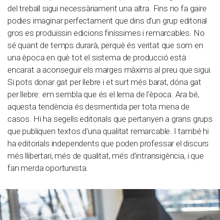
del treball sigui necessàriament una altra. Fins no fa gaire
podies imaginar perfectament que dins d’un grup editorial
gros es produïssin edicions finíssimes i remarcables. No
sé quant de temps durarà, perquè és veritat que som en
una època en què tot el sistema de producció està
encarat a aconseguir els marges màxims al preu que sigui.
Si pots donar gat per llebre i et surt més barat, dóna gat
per llebre: em sembla que és el lema de l’època. Ara bé,
aquesta tendència és desmentida per tota mena de
casos. Hi ha segells editorials que pertanyen a grans grups
que publiquen textos d’una qualitat remarcable. I també hi
ha editorials independents que poden professar el discurs
més llibertari, més de qualitat, més d’intransigència, i que
fan merda oportunista.