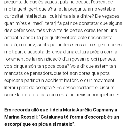
pregunta de què és aquest país ha ocupat l’esperit de
molta gent, gent que s’ha fet la pregunta amb veritable
curiositat intel·lectual: què hi ha allà a dintre? De vegades,
quan mires el medi literari, fa patir de constatar que alguns
dels defensors més vibrants de certes obres tenen una
antipatia absoluta per qualsevol projecte nacionalista
català; en canvi, sents parlar dels seus autors gent que és
molt part d’aquesta defensa d’una cultura pròpia com a
fonament de la reivindicació d’un govern propi i penses:
vols dir que són tan poca cosa? Vols dir que estem tan
mancats de pensadors, que tot són obres que pots
explicar a partir d’un accident històric o d’un moviment
literari i para de comptar? És desconcertant: el discurs
sobre la literatura catalana està per revisar completament.
Em recorda allò que li deia Maria Aurèlia Capmany a
Marina Rossell: “Catalunya té forma d’escorpí: és un
escorpí que es pica a si mateix”.