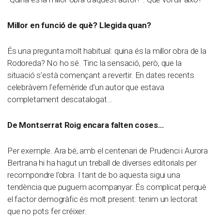
Millor en funció de què? Llegida quan?
És una pregunta molt habitual: quina és la millor obra de la
Rodoreda? No ho sé. Tinc la sensació, però, que la
situació s’està començant a revertir. En dates recents
celebràvem l’efemèride d’un autor que estava
completament descatalogat…
De Montserrat Roig encara falten coses…
Per exemple. Ara bé, amb el centenari de Prudenci i Aurora
Bertrana hi ha hagut un treball de diverses editorials per
recompondre l’obra. I tant de bo aquesta sigui una
tendència que puguem acompanyar. És complicat perquè
el factor demogràfic és molt present: tenim un lectorat
que no pots fer créixer.