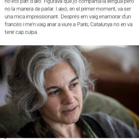
no ets part d’allò. Figurava que jo compartia la llengua però
no la manera de parlar. I això, en el primer moment, va ser
una mica impressionant. Després em vaig enamorar d’un
francès i me’n vaig anar a viure a París; Catalunya no en va
tenir cap culpa.