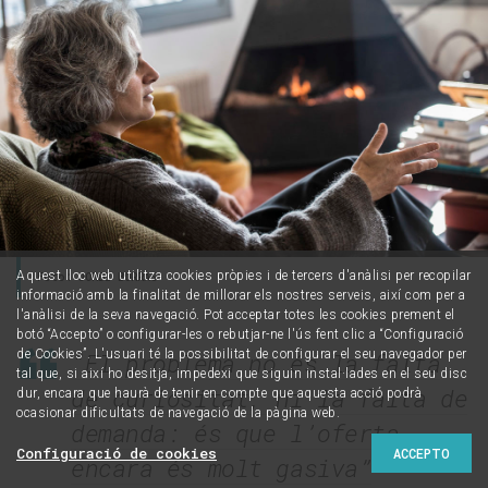
Aquest lloc web utilitza cookies pròpies i de tercers d'anàlisi per recopilar
Foto: JORDI BORRÀS
informació amb la finalitat de millorar els nostres serveis, així com per a
l'anàlisi de la seva navegació. Pot acceptar totes les cookies prement el
botó “Accepto” o configurar-les o rebutjar-ne l'ús fent clic a “Configuració
de Cookies”. L'usuari té la possibilitat de configurar el seu navegador per
“El problema no és la falta
tal que, si així ho desitja, impedexi que siguin instal·lades en el seu disc
de curiositat, ni la falta de
dur, encara que haurà de tenir en compte que aquesta acció podrà
ocasionar dificultats de navegació de la pàgina web.
demanda: és que l’oferta
Configuració de cookies
ACCEPTO
encara és molt gasiva”