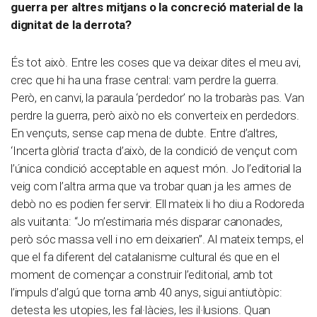
guerra per altres mitjans o la concreció material de la
dignitat de la derrota?
És tot això. Entre les coses que va deixar dites el meu avi,
crec que hi ha una frase central: vam perdre la guerra.
Però, en canvi, la paraula ‘perdedor’ no la trobaràs pas. Van
perdre la guerra, però això no els converteix en perdedors.
En vençuts, sense cap mena de dubte. Entre d’altres,
‘Incerta glòria’ tracta d’això, de la condició de vençut com
l’única condició acceptable en aquest món. Jo l’editorial la
veig com l’altra arma que va trobar quan ja les armes de
debò no es podien fer servir. Ell mateix li ho diu a Rodoreda
als vuitanta: “Jo m’estimaria més disparar canonades,
però sóc massa vell i no em deixarien”. Al mateix temps, el
que el fa diferent del catalanisme cultural és que en el
moment de començar a construir l’editorial, amb tot
l’impuls d’algú que torna amb 40 anys, sigui antiutòpic:
detesta les utopies, les fal·làcies, les il·lusions. Quan