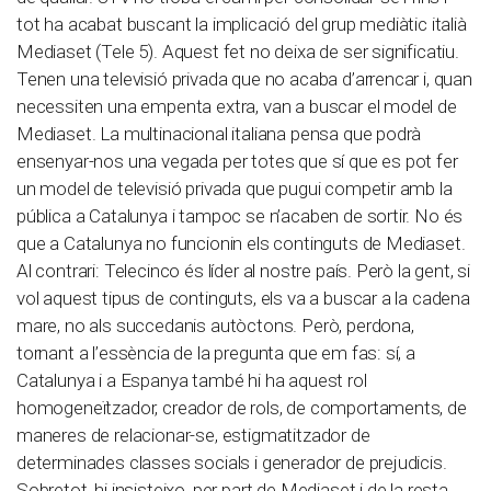
tot ha acabat buscant la implicació del grup mediàtic italià
Mediaset (Tele 5). Aquest fet no deixa de ser significatiu.
Tenen una televisió privada que no acaba d’arrencar i, quan
necessiten una empenta extra, van a buscar el model de
Mediaset. La multinacional italiana pensa que podrà
ensenyar-nos una vegada per totes que sí que es pot fer
un model de televisió privada que pugui competir amb la
pública a Catalunya i tampoc se n’acaben de sortir. No és
que a Catalunya no funcionin els continguts de Mediaset.
Al contrari: Telecinco és líder al nostre país. Però la gent, si
vol aquest tipus de continguts, els va a buscar a la cadena
mare, no als succedanis autòctons. Però, perdona,
tornant a l’essència de la pregunta que em fas: sí, a
Catalunya i a Espanya també hi ha aquest rol
homogeneïtzador, creador de rols, de comportaments, de
maneres de relacionar-se, estigmatitzador de
determinades classes socials i generador de prejudicis.
Sobretot, hi insisteixo, per part de Mediaset i de la resta