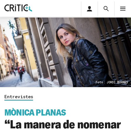
Àrea
Cerca
M
privada
Cerca
Subscriu-t'hi
Cerc
per...
Inicia sessió
Foto: JORDI BORRÀS
Entrevistes
MÒNICA PLANAS
“La manera de nomenar