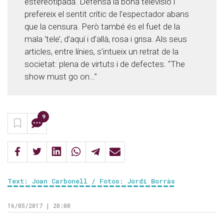
estereotipada. Defensa la bona televisió i
prefereix el sentit crític de l’espectador abans
que la censura. Però també és el fuet de la
mala ‘tele’, d’aquí i d’allà, rosa i grisa. Als seus
articles, entre línies, s’intueix un retrat de la
societat: plena de virtuts i de defectes. “The
show must go on…”
9
Text: Joan Carbonell / Fotos: Jordi Borràs
16/05/2017 | 20:00