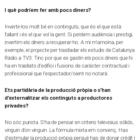
I què podríem fer amb pocs diners?
Invertir-los molt bé en continguts, que és el que està
fallant i és el que vol la gent. Si perdem audiència i prestigi,
invertim els diners a recuperar-ho. A mi m’amoïna, per
exemple, el projecte per traslladar els estudis de Catalunya
Ràdio a TV3. Tinc por que es gastin els pocs diners que hi
ha en trasllats d’edifici i fusions de caràcter contractual i
professional que l’espectador/oient no notarà.
Ets partidària de la producció pròpia o s’han
d’externalitzar els continguts a productores
privades?
No sóc purista. S’ha de pensar en criteris televisius sòlids,
vinguin d’on vinguin. La fórmula mixta em convenç. Has
d’estimular la producció pròpia perquè has de donar crèdit i