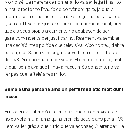
No ho sé. La manera de nomenar-lo va ser lletja i fins i tot
al nou director no l’hauria de convèncer gaire, ja que la
manera com et nomenen també et legitima per al càrrec.
Quan a ell li van preguntar sobre el seu nomenament, crec
que els seus propis arguments no acabaven de ser
gaire convincents per justificar-ho. Realment va semblar
una decisió més política que televisiva. Això no treu, d’altra
banda, que Sanchis es pugui convertir en un bon director
de TV3. Això ho haurem de veure. El director anterior, amb
el qual semblava que hi havia hagut més consens, no va
fer pas que la ‘tele’ anés millor.
Sembla una persona amb un perfil mediàtic molt dur i
incisiu.
Em va cridar l’atenció que en les primeres entrevistes ell
no es volia mullar amb quins eren els seus plans per a TV3.
I em va fer gràcia que l’únic que va aconseguir arrencar-li la