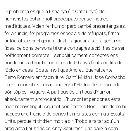
El problema és que a Espanya (i a Catalunya) els
humoristes estan molt preocupats per ser figures
mediàtiques. Volen fer humor però també presentar gales,
fer anuncis, fer programes especials de refugiats, firmar
autògrafs, i ser el gendre ideal. I agradar a tanta gent i ser
l’ideal de bona persona té una contraprestació: has de ser
políticament correcte. I ser políticament correctes ens
condemna a tenir humoristes de 50 anys fent acudits de
‘Solo en casa’. Costa molt que Andreu Buenafuente i
Berto Romero em facin riure. Santi Millán i José Corbacho
ja és impossible. I els monòlegs d”El Club de la Comedia’
són tòpics i vulgars. A part que és un tipus d’humor
absolutament androcèntric. L’humor fet per dones està
molt menystingut. Aquí tot són ‘matxirul·los’. Tant de bo hi
hagués una tradició de dones humoristes com als Estats
Units, perquè hi tindrien molt a dir. Trobo a faltar aquí un
programa tipus ‘Inside Amy Schumer’, una parella com