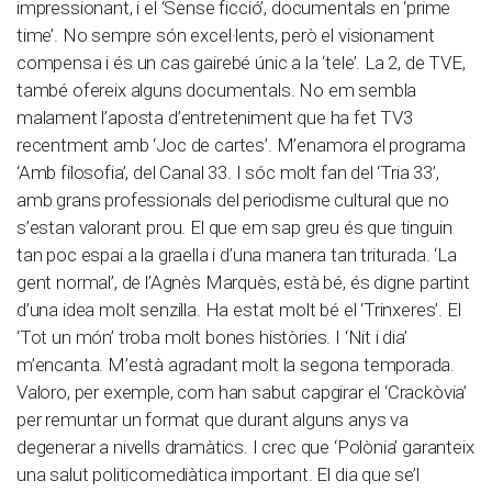
impressionant, i el ‘Sense ficció’, documentals en ‘prime
time’. No sempre són excel·lents, però el visionament
compensa i és un cas gairebé únic a la ‘tele’. La 2, de TVE,
també ofereix alguns documentals. No em sembla
malament l’aposta d’entreteniment que ha fet TV3
recentment amb ‘Joc de cartes’. M’enamora el programa
‘Amb filosofia’, del Canal 33. I sóc molt fan del ‘Tria 33’,
amb grans professionals del periodisme cultural que no
s’estan valorant prou. El que em sap greu és que tinguin
tan poc espai a la graella i d’una manera tan triturada. ‘La
gent normal’, de l’Agnès Marquès, està bé, és digne partint
d’una idea molt senzilla. Ha estat molt bé el ‘Trinxeres’. El
‘Tot un món’ troba molt bones històries. I ‘Nit i dia’
m’encanta. M’està agradant molt la segona temporada.
Valoro, per exemple, com han sabut capgirar el ‘Crackòvia’
per remuntar un format que durant alguns anys va
degenerar a nivells dramàtics. I crec que ‘Polònia’ garanteix
una salut politicomediàtica important. El dia que se’l