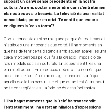
suposat un canvi sense precedents en la nostra
cultura. Ara ens costaria entendre com s’entretenien
els nostres avis o besavis. La televisió és una realitat
consolidada, potser en crisi. Té sentit que encara
en diguem la ‘caixa tonta’?
Com a concepte a mi no m’agrada perquè és molt caduc i
hi atribueix una innocència que no té. Hi ha moments en
què has de tenir certa distància amb aquest aparell: és una
caixa molt perillosa pel que fa a la creació i imposició de
rols i models socials i culturals. En aquest sentit, és una
eina molt potent. Em preocupa sobretot no només que
bona part de l’audiència no en sigui conscient, sinó que
aquells que la fan pensin que el que estan fent és innocu i
no té conseqüències. La ‘tele’ no és gens inofensiva…
Hi ha hagut moments que la ‘tele’ ha transcendit
l’entreteniment i ha estat anihiladora d’expressions