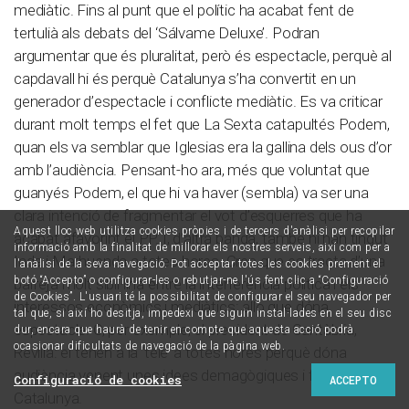
mediàtic. Fins al punt que el polític ha acabat fent de
tertulià als debats del ‘Sálvame Deluxe’. Podran
argumentar que és pluralitat, però és espectacle, perquè al
capdavall hi és perquè Catalunya s’ha convertit en un
generador d’espectacle i conflicte mediàtic. Es va criticar
durant molt temps el fet que La Sexta catapultés Podem,
quan els va semblar que Iglesias era la gallina dels ous d’or
amb l’audiència. Pensant-ho ara, més que voluntat que
guanyés Podem, el que hi va haver (sembla) va ser una
clara intenció de fragmentar el vot d’esquerres que ha
Aquest lloc web utilitza cookies pròpies i de tercers d'anàlisi per recopilar
acabat afavorint el PP. I, d’altra banda, també hi han tingut
informació amb la finalitat de millorar els nostres serveis, així com per a
Inda i Marhuenda a totes hores. Crec que es tracta d’una
l'anàlisi de la seva navegació. Pot acceptar totes les cookies prement el
botó “Accepto” o configurar-les o rebutjar-ne l'ús fent clic a “Configuració
barreja molt sibil·lina entre la interferència política i els
de Cookies”. L'usuari té la possibilitat de configurar el seu navegador per
interessos econòmics i mediàtics: allò que dóna
tal que, si així ho desitja, impedexi que siguin instal·lades en el seu disc
espectacle. O, per exemple, el president de Cantàbria,
dur, encara que haurà de tenir en compte que aquesta acció podrà
ocasionar dificultats de navegació de la pàgina web.
Revilla: el tenen a la ‘tele’ a totes hores perquè dóna
audiència venent unes idees demagògiques i fotent pals a
Configuració de cookies
ACCEPTO
Catalunya.