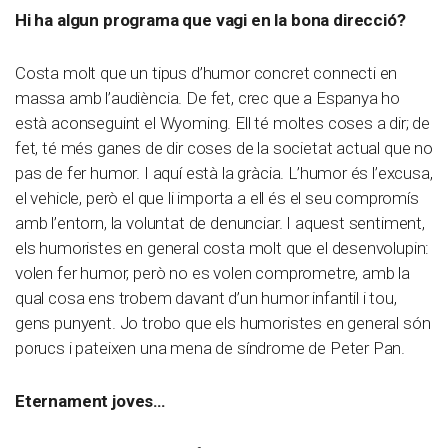
Hi ha algun programa que vagi en la bona direcció?
Costa molt que un tipus d’humor concret connecti en
massa amb l’audiència. De fet, crec que a Espanya ho
està aconseguint el Wyoming. Ell té moltes coses a dir; de
fet, té més ganes de dir coses de la societat actual que no
pas de fer humor. I aquí està la gràcia. L’humor és l’excusa,
el vehicle, però el que li importa a ell és el seu compromís
amb l’entorn, la voluntat de denunciar. I aquest sentiment,
els humoristes en general costa molt que el desenvolupin:
volen fer humor, però no es volen comprometre, amb la
qual cosa ens trobem davant d’un humor infantil i tou,
gens punyent. Jo trobo que els humoristes en general són
porucs i pateixen una mena de síndrome de Peter Pan.
Eternament joves…