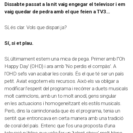
Dissabte passat a la nit vaig engegar el televisor i em
vaig quedar de pedra amb el que feien a TV3…
Sí, és clar. Vols que dispari ja?
Sí, si et plau.
Sí, últimament estem una mica de pega. Primer amb l”Oh
Happy Day’ (OHD) i ara amb ‘No perdis el compàs’. A
l’OHD se’ls van acabar les corals. És el que té ser un país
petit. Aviat esgotem els recursos. Això els va obligar a
modificar l’esperit del programa i recórrer a duets musicals
molt carrinclons, amb un to molt anodí, gens singular
en les actuacions i homogeneïtzant els estils musicals.
Però, dins la carrinclonada que és el programa, tenia un
sentit que entroncava en certa manera amb una tradició
de coral del país. Entenc que fos una proposta d’una