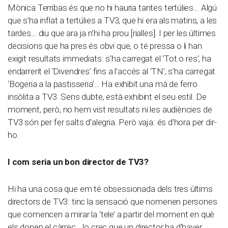
Mònica Terribas és que no hi hauria tantes tertúlies… Algú
que s’ha inflat a tertúlies a TV3, que hi era als matins, a les
tardes… diu que ara ja n’hi ha prou [rialles]. I per les últimes
decisions que ha pres és obvi que, o té pressa o li han
exigit resultats immediats: s’ha carregat el ‘Tot o res’, ha
endarrerit el ‘Divendres’ fins a l’accés al ‘TN’, s’ha carregat
‘Bogeria a la pastisseria’… Ha exhibit una mà de ferro
insòlita a TV3. Sens dubte, està exhibint el seu estil. De
moment, però, no hem vist resultats ni les audiències de
TV3 són per fer salts d’alegria. Però vaja: és d’hora per dir-
ho.
I com seria un bon director de TV3?
Hi ha una cosa que em té obsessionada dels tres últims
directors de TV3: tinc la sensació que nomenen persones
que comencen a mirar la ‘tele’ a partir del moment en què
els donen el càrrec. Jo crec que un director ha d’haver