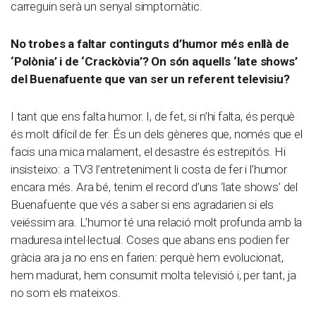
carreguin serà un senyal simptomàtic.
No trobes a faltar continguts d’humor més enllà de
‘Polònia’ i de ‘Crackòvia’? On són aquells ‘late shows’
del Buenafuente que van ser un referent televisiu?
I tant que ens falta humor. I, de fet, si n’hi falta, és perquè
és molt difícil de fer. És un dels gèneres que, només que el
facis una mica malament, el desastre és estrepitós. Hi
insisteixo: a TV3 l’entreteniment li costa de fer i l’humor
encara més. Ara bé, tenim el record d’uns ‘late shows’ del
Buenafuente que vés a saber si ens agradarien si els
veiéssim ara. L’humor té una relació molt profunda amb la
maduresa intel·lectual. Coses que abans ens podien fer
gràcia ara ja no ens en farien: perquè hem evolucionat,
hem madurat, hem consumit molta televisió i, per tant, ja
no som els mateixos.