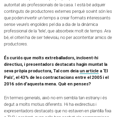
autoritat als professionals de la casa. I està bé adquirir
continguts de productores externes perquè sovint són les
que poden invertir un temps a crear formats interessants
sense veure’s engolides pel dia a dia de la dinàmica
professional de la ‘tele’, que absorbeix molt de temps. Ara
bé, el criteri ha de ser televisiu, no per acontentar amics de
productores.
És curiós que molts extreballadors, incloent-hi
directius, i presentadors destacats hagin muntat la
seva pròpia productora, Tal com deia
un article
a ‘El
País’, el 43% de les contractacions entre el 2005 i el
2016 són d’aquesta mena. Què en penses?
En termes generals, això no em sembla tan estrany i és
degut a molts motius diferents. Hi ha exdirectius i
expresentadors destacats que no estaven en plantilla fixa