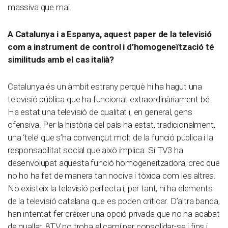
massiva que mai.
A Catalunya i a Espanya, aquest paper de la televisió
com a instrument de control i d’homogeneïtzació té
similituds amb el cas italià?
Catalunya és un àmbit estrany perquè hi ha hagut una
televisió pública que ha funcionat extraordinàriament bé.
Ha estat una televisió de qualitat i, en general, gens
ofensiva. Per la història del país ha estat, tradicionalment,
una ‘tele’ que s’ha convençut molt de la funció pública i la
responsabilitat social que això implica. Si TV3 ha
desenvolupat aquesta funció homogeneïtzadora, crec que
no ho ha fet de manera tan nociva i tòxica com les altres.
No existeix la televisió perfecta i, per tant, hi ha elements
de la televisió catalana que es poden criticar. D’altra banda,
han intentat fer créixer una opció privada que no ha acabat
de quallar. 8TV no troba el camí per consolidar-se i fins i