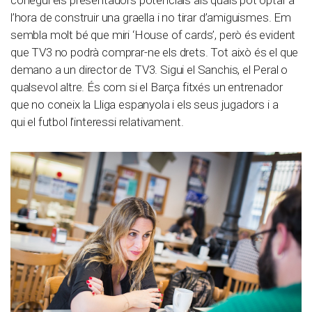
l’hora de construir una graella i no tirar d’amiguismes. Em
sembla molt bé que miri ‘House of cards’, però és evident
que TV3 no podrà comprar-ne els drets. Tot això és el que
demano a un director de TV3. Sigui el Sanchis, el Peral o
qualsevol altre. És com si el Barça fitxés un entrenador
que no coneix la Lliga espanyola i els seus jugadors i a
qui el futbol l’interessi relativament.