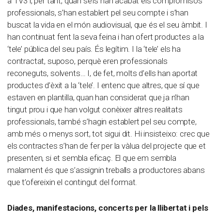
a TV3 i, per tant, quan se’ls han acabat els compromisos
professionals, s’han establert pel seu compte i s’han
buscat la vida en el món audiovisual, que és el seu àmbit. I
han continuat fent la seva feina i han ofert productes a la
‘tele’ pública del seu país. És legítim. I la ‘tele’ els ha
contractat, suposo, perquè eren professionals
reconeguts, solvents… I, de fet, molts d’ells han aportat
productes d’èxit a la ‘tele’. I entenc que altres, que sí que
estaven en plantilla, quan han considerat que ja n’han
tingut prou i que han volgut conèixer altres realitats
professionals, també s’hagin establert pel seu compte,
amb més o menys sort, tot sigui dit. Hi insisteixo: crec que
els contractes s’han de fer per la vàlua del projecte que et
presenten, si et sembla eficaç. El que em sembla
malament és que s’assignin treballs a productores abans
que t’ofereixin el contingut del format.
Diades, manifestacions, concerts per la llibertat i pels