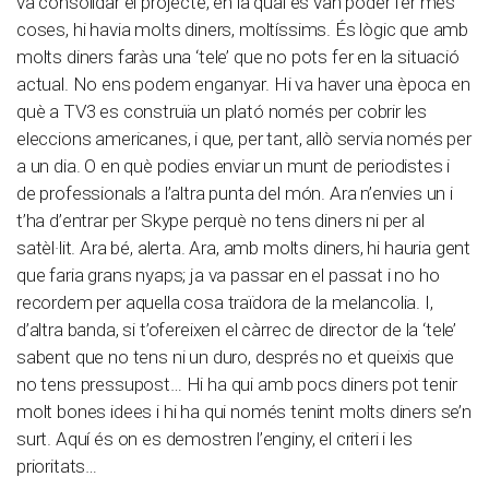
va consolidar el projecte, en la qual es van poder fer més
coses, hi havia molts diners, moltíssims. És lògic que amb
molts diners faràs una ‘tele’ que no pots fer en la situació
actual. No ens podem enganyar. Hi va haver una època en
què a TV3 es construïa un plató només per cobrir les
eleccions americanes, i que, per tant, allò servia només per
a un dia. O en què podies enviar un munt de periodistes i
de professionals a l’altra punta del món. Ara n’envies un i
t’ha d’entrar per Skype perquè no tens diners ni per al
satèl·lit. Ara bé, alerta. Ara, amb molts diners, hi hauria gent
que faria grans nyaps; ja va passar en el passat i no ho
recordem per aquella cosa traïdora de la melancolia. I,
d’altra banda, si t’ofereixen el càrrec de director de la ‘tele’
sabent que no tens ni un duro, després no et queixis que
no tens pressupost… Hi ha qui amb pocs diners pot tenir
molt bones idees i hi ha qui només tenint molts diners se’n
surt. Aquí és on es demostren l’enginy, el criteri i les
prioritats…