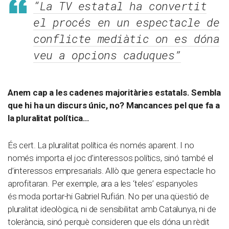
“La TV estatal ha convertit
el procés en un espectacle de
conflicte mediàtic on es dóna
veu a opcions caduques”
Anem cap a les cadenes majoritàries estatals. Sembla
que hi ha un discurs únic, no? Mancances pel que fa a
la pluralitat política…
És cert. La pluralitat política és només aparent. I no
només importa el joc d’interessos polítics, sinó també el
d’interessos empresarials. Allò que genera espectacle ho
aprofitaran. Per exemple, ara a les ‘teles’ espanyoles
és moda portar-hi Gabriel Rufián. No per una qüestió de
pluralitat ideològica, ni de sensibilitat amb Catalunya, ni de
tolerància, sinó perquè consideren que els dóna un rèdit