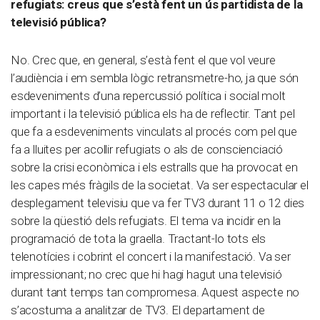
refugiats: creus que s’està fent un ús partidista de la
televisió pública?
No. Crec que, en general, s’està fent el que vol veure
l’audiència i em sembla lògic retransmetre-ho, ja que són
esdeveniments d’una repercussió política i social molt
important i la televisió pública els ha de reflectir. Tant pel
que fa a esdeveniments vinculats al procés com pel que
fa a lluites per acollir refugiats o als de conscienciació
sobre la crisi econòmica i els estralls que ha provocat en
les capes més fràgils de la societat. Va ser espectacular el
desplegament televisiu que va fer TV3 durant 11 o 12 dies
sobre la qüestió dels refugiats. El tema va incidir en la
programació de tota la graella. Tractant-lo tots els
telenotícies i cobrint el concert i la manifestació. Va ser
impressionant; no crec que hi hagi hagut una televisió
durant tant temps tan compromesa. Aquest aspecte no
s’acostuma a analitzar de TV3. El departament de