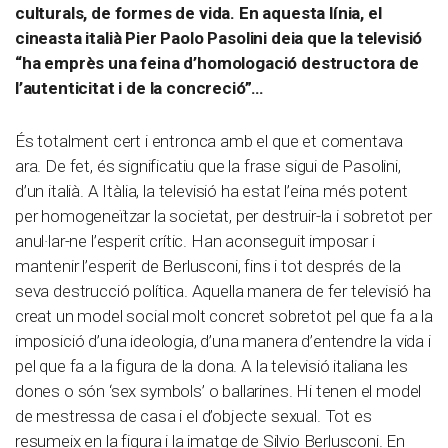
culturals, de formes de vida. En aquesta línia, el
cineasta italià Pier Paolo Pasolini deia que la televisió
“ha emprès una feina d’homologació destructora de
l’autenticitat i de la concreció”…
És totalment cert i entronca amb el que et comentava
ara. De fet, és significatiu que la frase sigui de Pasolini,
d’un italià. A Itàlia, la televisió ha estat l’eina més potent
per homogeneïtzar la societat, per destruir-la i sobretot per
anul·lar-ne l’esperit crític. Han aconseguit imposar i
mantenir l’esperit de Berlusconi, fins i tot després de la
seva destrucció política. Aquella manera de fer televisió ha
creat un model social molt concret sobretot pel que fa a la
imposició d’una ideologia, d’una manera d’entendre la vida i
pel que fa a la figura de la dona. A la televisió italiana les
dones o són ‘sex symbols’ o ballarines. Hi tenen el model
de mestressa de casa i el d’objecte sexual. Tot es
resumeix en la figura i la imatge de Silvio Berlusconi. En