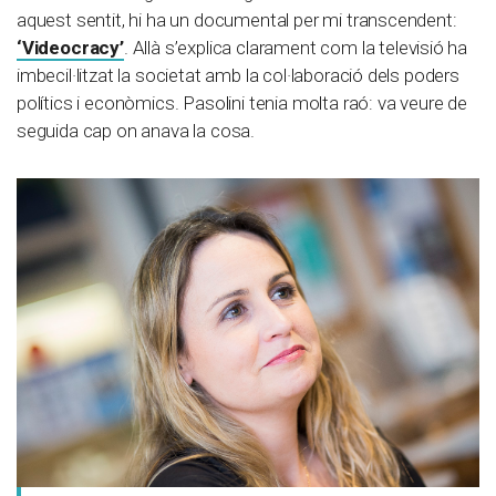
aquest sentit, hi ha un documental per mi transcendent:
‘Videocracy’
. Allà s’explica clarament com la televisió ha
imbecil·litzat la societat amb la col·laboració dels poders
polítics i econòmics. Pasolini tenia molta raó: va veure de
seguida cap on anava la cosa.