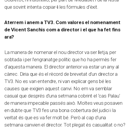
que sovint intenta copiar-li les fórmules d’èxit.
Aterrem i anem a TV3. Com valores el nomenament
de Vicent Sanchis com a director i el que ha fet fins
ara?
La manera de nomenar el nou director va ser lletja, per
sobtada i per l’engranatge polític que ho ha permès fer
d’aquesta manera. El director anterior va estar un any al
càrrec. Diria que és el rècord de brevetat d’un director a
TV3. No es van entendre, ni van explicar gens bé les
causes que exigien aquest canvi. No em va semblar
casual que després d’una setmana cobrint el ‘cas Palau’
de manera impecable passés això. Moltes veus posaven
en dubte que TV3 fes una bona cobertura del judici i la
veritat és que es va fer molt bé. Però al cap d’una
setmana canvien el director. Tot plegat és casualitat o no?