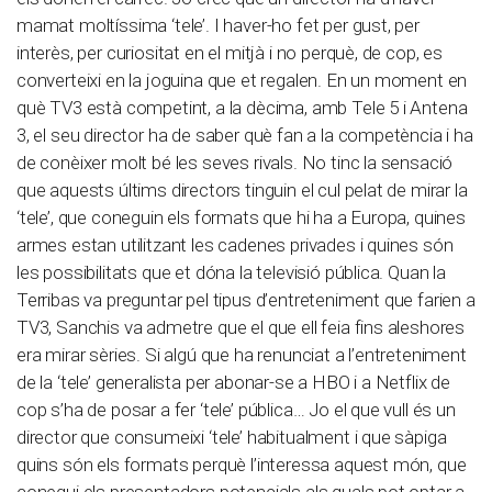
mamat moltíssima ‘tele’. I haver-ho fet per gust, per
interès, per curiositat en el mitjà i no perquè, de cop, es
converteixi en la joguina que et regalen. En un moment en
què TV3 està competint, a la dècima, amb Tele 5 i Antena
3, el seu director ha de saber què fan a la competència i ha
de conèixer molt bé les seves rivals. No tinc la sensació
que aquests últims directors tinguin el cul pelat de mirar la
‘tele’, que coneguin els formats que hi ha a Europa, quines
armes estan utilitzant les cadenes privades i quines són
les possibilitats que et dóna la televisió pública. Quan la
Terribas va preguntar pel tipus d’entreteniment que farien a
TV3, Sanchis va admetre que el que ell feia fins aleshores
era mirar sèries. Si algú que ha renunciat a l’entreteniment
de la ‘tele’ generalista per abonar-se a HBO i a Netflix de
cop s’ha de posar a fer ‘tele’ pública… Jo el que vull és un
director que consumeixi ‘tele’ habitualment i que sàpiga
quins són els formats perquè l’interessa aquest món, que
conegui els presentadors potencials als quals pot optar a