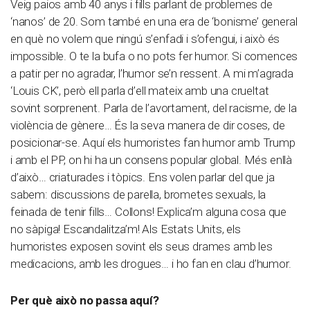
Veig paios amb 40 anys i fills parlant de problemes de
‘nanos’ de 20. Som també en una era de ‘bonisme’ general
en què no volem que ningú s’enfadi i s’ofengui, i això és
impossible. O te la bufa o no pots fer humor. Si comences
a patir per no agradar, l’humor se’n ressent. A mi m’agrada
‘Louis CK’, però ell parla d’ell mateix amb una crueltat
sovint sorprenent. Parla de l’avortament, del racisme, de la
violència de gènere… És la seva manera de dir coses, de
posicionar-se. Aquí els humoristes fan humor amb Trump
i amb el PP, on hi ha un consens popular global. Més enllà
d’això… criaturades i tòpics. Ens volen parlar del que ja
sabem: discussions de parella, brometes sexuals, la
feinada de tenir fills… Collons! Explica’m alguna cosa que
no sàpiga! Escandalitza’m! Als Estats Units, els
humoristes exposen sovint els seus drames amb les
medicacions, amb les drogues… i ho fan en clau d’humor.
Per què això no passa aquí?