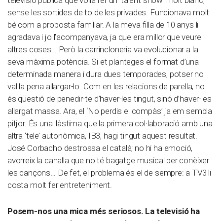
televisió pública que volia fer un ‘talent show’ molt blanc,
sense les sortides de to de les privades. Funcionava molt
bé com a proposta familiar. A la meva filla de 10 anys li
agradava i jo l’acompanyava, ja que era millor que veure
altres coses… Però la carrincloneria va evolucionar a la
seva màxima potència. Si et planteges el format d’una
determinada manera i dura dues temporades, potser no
val la pena allargar-lo. Com en les relacions de parella, no
és qüestió de penedir-te d’haver-les tingut, sinó d’haver-les
allargat massa. Ara, el ‘No perdis el compàs’ ja em sembla
pitjor. És una llàstima que la primera col·laboració amb una
altra ‘tele’ autonòmica, IB3, hagi tingut aquest resultat.
José Corbacho destrossa el català; no hi ha emoció,
avorreix la canalla que no té bagatge musical per conèixer
les cançons… De fet, el problema és el de sempre: a TV3 li
costa molt fer entreteniment.
Posem-nos una mica més seriosos. La televisió ha