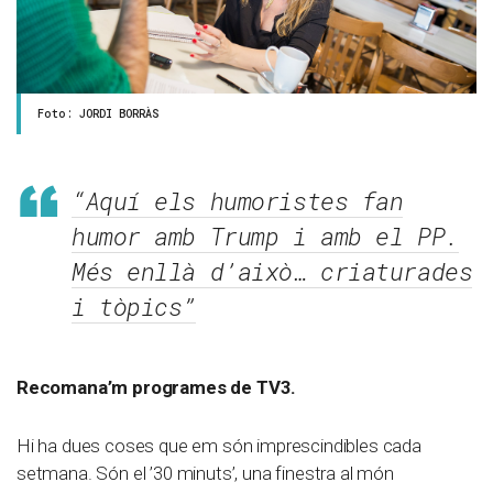
Foto: JORDI BORRÀS
“Aquí els humoristes fan
humor amb Trump i amb el PP.
Més enllà d’això… criaturades
i tòpics”
Recomana’m programes de TV3.
Hi ha dues coses que em són imprescindibles cada
setmana. Són el ’30 minuts’, una finestra al món