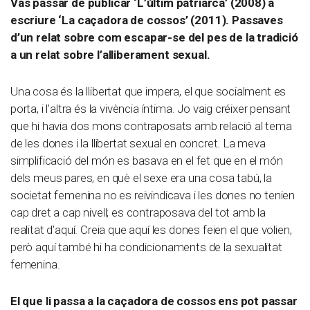
Vas passar de publicar ‘L’últim patriarca’ (2008) a
escriure ‘La caçadora de cossos’ (2011). Passaves
d’un relat sobre com escapar-se del pes de la tradició
a un relat sobre l’alliberament sexual.
Una cosa és la llibertat que impera, el que socialment es
porta, i l’altra és la vivència íntima. Jo vaig créixer pensant
que hi havia dos mons contraposats amb relació al tema
de les dones i la llibertat sexual en concret. La meva
simplificació del món es basava en el fet que en el món
dels meus pares, en què el sexe era una cosa tabú, la
societat femenina no es reivindicava i les dones no tenien
cap dret a cap nivell; es contraposava del tot amb la
realitat d’aquí. Creia que aquí les dones feien el que volien,
però aquí també hi ha condicionaments de la sexualitat
femenina.
El que li passa a la caçadora de cossos ens pot passar