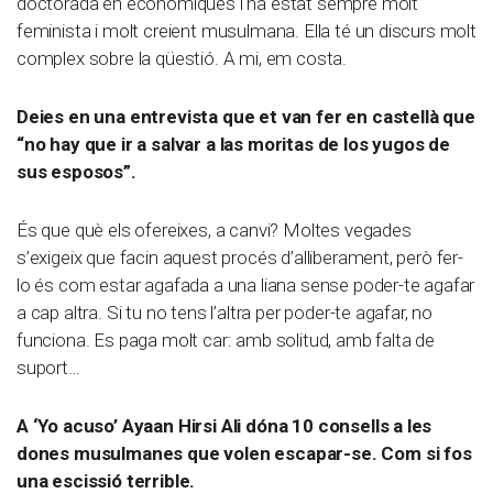
doctorada en econòmiques i ha estat sempre molt
feminista i molt creient musulmana. Ella té un discurs molt
complex sobre la qüestió. A mi, em costa.
Deies en una entrevista que et van fer en castellà que
“no hay que ir a salvar a las moritas de los yugos de
sus esposos”.
És que què els ofereixes, a canvi? Moltes vegades
s’exigeix que facin aquest procés d’alliberament, però fer-
lo és com estar agafada a una liana sense poder-te agafar
a cap altra. Si tu no tens l’altra per poder-te agafar, no
funciona. Es paga molt car: amb solitud, amb falta de
suport…
A ‘Yo acuso’ Ayaan Hirsi Ali dóna 10 consells a les
dones musulmanes que volen escapar-se. Com si fos
una escissió terrible.