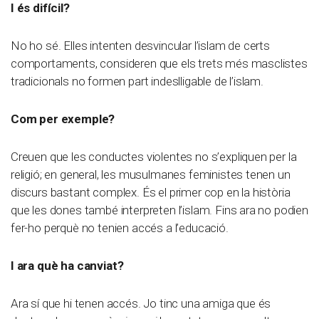
I és difícil?
No ho sé. Elles intenten desvincular l’islam de certs
comportaments, consideren que els trets més masclistes
tradicionals no formen part indeslligable de l’islam.
Com per exemple?
Creuen que les conductes violentes no s’expliquen per la
religió; en general, les musulmanes feministes tenen un
discurs bastant complex. És el primer cop en la història
que les dones també interpreten l’islam. Fins ara no podien
fer-ho perquè no tenien accés a l’educació.
I ara què ha canviat?
Ara sí que hi tenen accés. Jo tinc una amiga que és