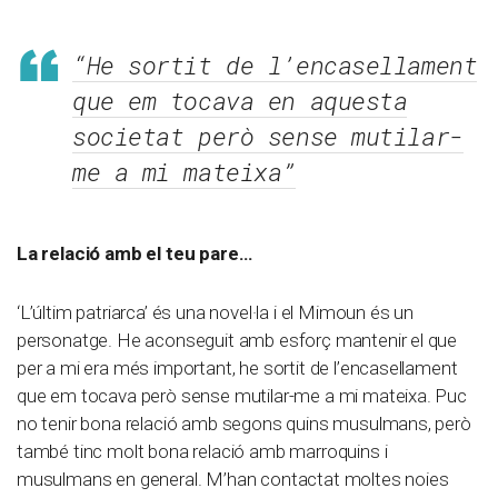
“He sortit de l’encasellament
que em tocava en aquesta
societat però sense mutilar-
me a mi mateixa”
La relació amb el teu pare…
‘L’últim patriarca’ és una novel·la i el Mimoun és un
personatge. He aconseguit amb esforç mantenir el que
per a mi era més important, he sortit de l’encasellament
que em tocava però sense mutilar-me a mi mateixa. Puc
no tenir bona relació amb segons quins musulmans, però
també tinc molt bona relació amb marroquins i
musulmans en general. M’han contactat moltes noies