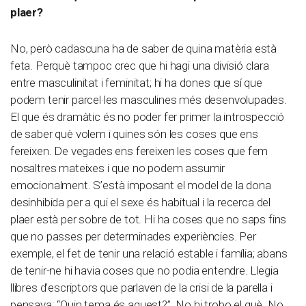
plaer?
No, però cadascuna ha de saber de quina matèria està
feta. Perquè tampoc crec que hi hagi una divisió clara
entre masculinitat i feminitat; hi ha dones que sí que
podem tenir parcel·les masculines més desenvolupades.
El que és dramàtic és no poder fer primer la introspecció
de saber què volem i quines són les coses que ens
fereixen. De vegades ens fereixen les coses que fem
nosaltres mateixes i que no podem assumir
emocionalment. S’està imposant el model de la dona
desinhibida per a qui el sexe és habitual i la recerca del
plaer està per sobre de tot. Hi ha coses que no saps fins
que no passes per determinades experiències. Per
exemple, el fet de tenir una relació estable i família; abans
de tenir-ne hi havia coses que no podia entendre. Llegia
llibres d’escriptors que parlaven de la crisi de la parella i
pensava: “Quin tema és aquest?”. No hi trobo el què. No