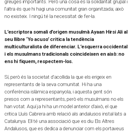
greuges importants. Però una cosa és la solidaritat grupal i
l’altra és que hi hagi una comunitat gran organitzada; això
no existeix. I ningú té la necessitat de fer-la.
L’escriptora somali d’origen musulmà Ayaan Hirsi Ali al
seu llibre ‘Yo acuso’ critica la tendència
multiculturalista de diferenciar. L’esquerra occidental
i els musulmans tradicionals coincideixen en això: no
ens hi fiquem, respectem-los.
Sí, però és la societat d’acollida la que els erigeix en
representants de la seva comunitat. Hi ha una
conferència islàmica espanyola, i aquesta gent són
presos com a representants, però els musulmans no els
han votat. Aquí ja hi ha un model anterior d’això, el que
critica Lluís Cabrera amb relació als andalusos instal·lats a
Catalunya. Ell té una associació que es diu Els Altres
Andalusos, que es dedica a denunciar com els portaveus