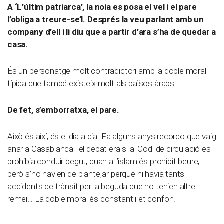
A ‘L’últim patriarca’, la noia es posa el vel i el pare
l’obliga a treure-se’l. Després la veu parlant amb un
company d’ell i li diu que a partir d’ara s’ha de quedar a
casa.
És un personatge molt contradictori amb la doble moral
típica que també existeix molt als països àrabs.
De fet, s’emborratxa, el pare.
Això és així, és el dia a dia. Fa alguns anys recordo que vaig
anar a Casablanca i el debat era si al Codi de circulació es
prohibia conduir begut, quan a l’islam és prohibit beure,
però s’ho havien de plantejar perquè hi havia tants
accidents de trànsit per la beguda que no tenien altre
remei… La doble moral és constant i et confon.