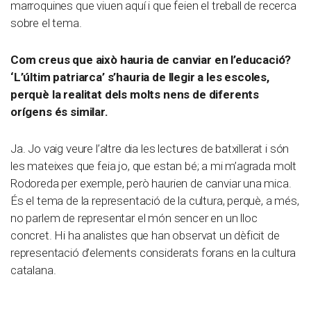
marroquines que viuen aquí i que feien el treball de recerca
sobre el tema.
Com creus que això hauria de canviar en l’educació?
‘L’últim patriarca’ s’hauria de llegir a les escoles,
perquè la realitat dels molts nens de diferents
orígens és similar.
Ja. Jo vaig veure l’altre dia les lectures de batxillerat i són
les mateixes que feia jo, que estan bé; a mi m’agrada molt
Rodoreda per exemple, però haurien de canviar una mica.
És el tema de la representació de la cultura, perquè, a més,
no parlem de representar el món sencer en un lloc
concret. Hi ha analistes que han observat un dèficit de
representació d’elements considerats forans en la cultura
catalana.