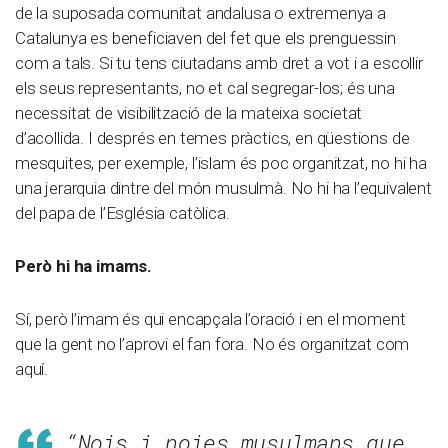
de la suposada comunitat andalusa o extremenya a
Catalunya es beneficiaven del fet que els prenguessin
com a tals. Si tu tens ciutadans amb dret a vot i a escollir
els seus representants, no et cal segregar-los; és una
necessitat de visibilització de la mateixa societat
d’acollida. I després en temes pràctics, en qüestions de
mesquites, per exemple, l’islam és poc organitzat, no hi ha
una jerarquia dintre del món musulmà. No hi ha l’equivalent
del papa de l’Església catòlica.
Però hi ha imams.
Sí, però l’imam és qui encapçala l’oració i en el moment
que la gent no l’aprovi el fan fora. No és organitzat com
aquí.
“Nois i noies musulmans que