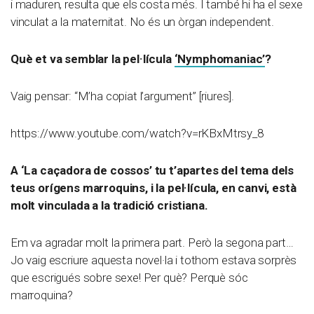
i maduren, resulta que els costa més. I també hi ha el sexe
vinculat a la maternitat. No és un òrgan independent.
Què et va semblar
la pel·lícula
‘Nymphomaniac’
?
Vaig pensar: “M’ha copiat l’argument” [riures].
https://www.youtube.com/watch?v=rKBxMtrsy_8
A ‘La caçadora de cossos’ tu t’apartes del tema dels
teus orígens marroquins, i la pel·lícula, en canvi, està
molt vinculada a la tradició cristiana.
Em va agradar molt la primera part. Però la segona part…
Jo vaig escriure aquesta novel·la i tothom estava sorprès
que escrigués sobre sexe! Per què? Perquè sóc
marroquina?