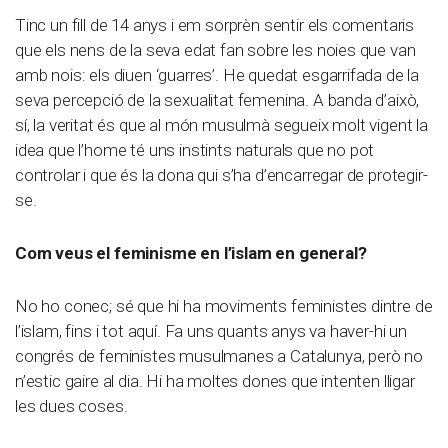
Tinc un fill de 14 anys i em sorprèn sentir els comentaris
que els nens de la seva edat fan sobre les noies que van
amb nois: els diuen ‘guarres’. He quedat esgarrifada de la
seva percepció de la sexualitat femenina. A banda d’això,
sí, la veritat és que al món musulmà segueix molt vigent la
idea que l’home té uns instints naturals que no pot
controlar i que és la dona qui s’ha d’encarregar de protegir-
se.
Com veus el feminisme en l’islam en general?
No ho conec; sé que hi ha moviments feministes dintre de
l’islam, fins i tot aquí. Fa uns quants anys va haver-hi un
congrés de feministes musulmanes a Catalunya, però no
n’estic gaire al dia. Hi ha moltes dones que intenten lligar
les dues coses.