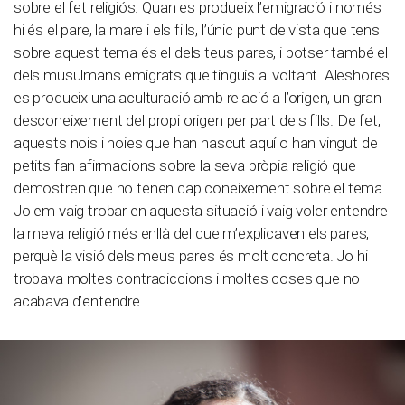
sobre el fet religiós. Quan es produeix l’emigració i només
hi és el pare, la mare i els fills, l’únic punt de vista que tens
sobre aquest tema és el dels teus pares, i potser també el
dels musulmans emigrats que tinguis al voltant. Aleshores
es produeix una aculturació amb relació a l’origen, un gran
desconeixement del propi origen per part dels fills. De fet,
aquests nois i noies que han nascut aquí o han vingut de
petits fan afirmacions sobre la seva pròpia religió que
demostren que no tenen cap coneixement sobre el tema.
Jo em vaig trobar en aquesta situació i vaig voler entendre
la meva religió més enllà del que m’explicaven els pares,
perquè la visió dels meus pares és molt concreta. Jo hi
trobava moltes contradiccions i moltes coses que no
acabava d’entendre.