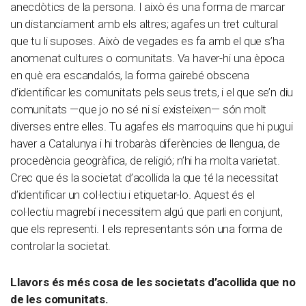
anecdòtics de la persona. I això és una forma de marcar
un distanciament amb els altres; agafes un tret cultural
que tu li suposes. Això de vegades es fa amb el que s’ha
anomenat cultures o comunitats. Va haver-hi una època
en què era escandalós, la forma gairebé obscena
d’identificar les comunitats pels seus trets, i el que se’n diu
comunitats —que jo no sé ni si existeixen— són molt
diverses entre elles. Tu agafes els marroquins que hi pugui
haver a Catalunya i hi trobaràs diferències de llengua, de
procedència geogràfica, de religió; n’hi ha molta varietat.
Crec que és la societat d’acollida la que té la necessitat
d’identificar un col·lectiu i etiquetar-lo. Aquest és el
col·lectiu magrebí i necessitem algú que parli en conjunt,
que els representi. I els representants són una forma de
controlar la societat.
Llavors és més cosa de les societats d’acollida que no
de les comunitats.