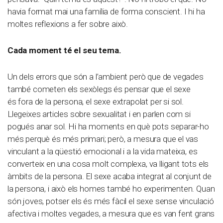
havia format mai una família de forma conscient. I hi ha
moltes reflexions a fer sobre això.
Cada moment té el seu tema.
Un dels errors que són a l’ambient però que de vegades
també cometen els sexòlegs és pensar que el sexe
és fora de la persona, el sexe extrapolat per si sol.
Llegeixes articles sobre sexualitat i en parlen com si
pogués anar sol. Hi ha moments en què pots separar-ho
més perquè és més primari; però, a mesura que el vas
vinculant a la qüestió emocional i a la vida mateixa, es
converteix en una cosa molt complexa, va lligant tots els
àmbits de la persona. El sexe acaba integrat al conjunt de
la persona, i això els homes també ho experimenten. Quan
són joves, potser els és més fàcil el sexe sense vinculació
afectiva i moltes vegades, a mesura que es van fent grans