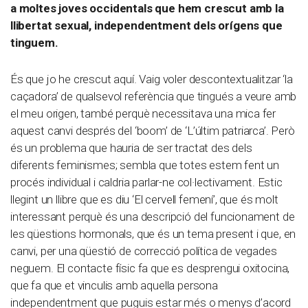
a moltes joves occidentals que hem crescut amb la
llibertat sexual, independentment dels orígens que
tinguem.
És que jo he crescut aquí. Vaig voler descontextualitzar ‘la
caçadora’ de qualsevol referència que tingués a veure amb
el meu origen, també perquè necessitava una mica fer
aquest canvi després del ‘boom’ de ‘L’últim patriarca’. Però
és un problema que hauria de ser tractat des dels
diferents feminismes; sembla que totes estem fent un
procés individual i caldria parlar-ne col·lectivament. Estic
llegint un llibre que es diu ‘El cervell femení’, que és molt
interessant perquè és una descripció del funcionament de
les qüestions hormonals, que és un tema present i que, en
canvi, per una qüestió de correcció política de vegades
neguem. El contacte físic fa que es desprengui oxitocina,
que fa que et vinculis amb aquella persona
independentment que puguis estar més o menys d’acord