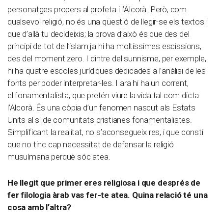
personatges propers al profeta i l’Alcorà. Però, com
qualsevol religió, no és una qüestió de llegir-se els textos i
que d’allà tu decideixis; la prova d’això és que des del
principi de tot de l’islam ja hi ha moltíssimes escissions,
des del moment zero. I dintre del sunnisme, per exemple,
hi ha quatre escoles jurídiques dedicades a l’anàlisi de les
fonts per poder interpretar-les. I ara hi ha un corrent,
el fonamentalista, que pretén viure la vida tal com dicta
l’Alcorà. És una còpia d’un fenomen nascut als Estats
Units al si de comunitats cristianes fonamentalistes.
Simplificant la realitat, no s’aconsegueix res, i que consti
que no tinc cap necessitat de defensar la religió
musulmana perquè sóc atea.
He llegit que primer eres religiosa i que després de
fer filologia àrab vas fer-te atea. Quina relació té una
cosa amb l’altra?