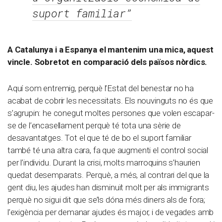
suport familiar”
A Catalunya i a Espanya el mantenim una mica, aquest
vincle. Sobretot en comparació dels països nòrdics.
Aquí som entremig, perquè l’Estat del benestar no ha
acabat de cobrir les necessitats. Els nouvinguts no és que
s’agrupin: he conegut moltes persones que volen escapar-
se de l’encasellament perquè té tota una sèrie de
desavantatges. Tot el que té de bo el suport familiar
també té una altra cara, fa que augmenti el control social
per l’individu. Durant la crisi, molts marroquins s’haurien
quedat desemparats. Perquè, a més, al contrari del que la
gent diu, les ajudes han disminuït molt per als immigrants
perquè no sigui dit que se’ls dóna més diners als de fora;
l’exigència per demanar ajudes és major, i de vegades amb