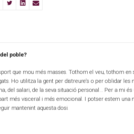
i del poble?
esport que mou més masses. Tothom el veu, tothom en s
gats. Ho utilitza la gent per distreure’s o per oblidar les
eina, del salari, de la seva situació personal… Per a mi és
 part més visceral i més emocional. I potser estem una 
eguir mantenint aquesta dosi.