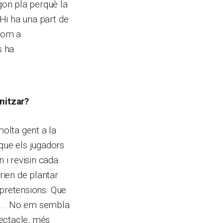
egon pla perquè la
 Hi ha una part de
 com a
s ha
nitzar?
molta gent a la
que els jugadors
 i revisin cada
rien de plantar
s pretensions. Que
veig… No em sembla
pectacle, més