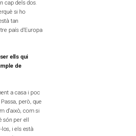
n cap dels dos.
erquè si ho
està tan
ltre país d’Europa
ser ells qui
xemple de
ment a casa i poc
 Passa, però, que
em d’això, com si
è són per ell
os, i els està