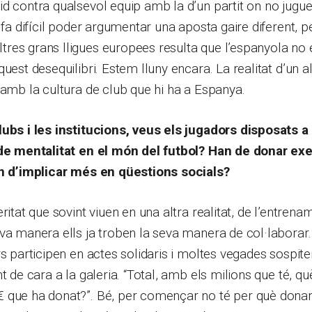
d contra qualsevol equip amb la d’un partit on no jugue
 fa difícil poder argumentar una aposta gaire diferent, p
res grans lligues europees resulta que l’espanyola no 
uest desequilibri. Estem lluny encara. La realitat d’un a
 amb la cultura de club que hi ha a Espanya.
ubs i les institucions, veus els jugadors disposats a 
 de mentalitat en el món del futbol? Han de donar e
an d’implicar més en qüestions socials?
ritat que sovint viuen en una altra realitat, de l’entrena
va manera ells ja troben la seva manera de col·laborar.
rs participen en actes solidaris i moltes vegades sospit
t de cara a la galeria. “Total, amb els milions que té, qu
que ha donat?”. Bé, per començar no té per què donar-l