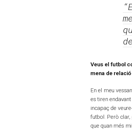
“
m
q
d
Veus el futbol 
mena de relació
En el meu vessan
es tiren endavant
incapaç de veure-
futbol. Però clar,
que quan més mir