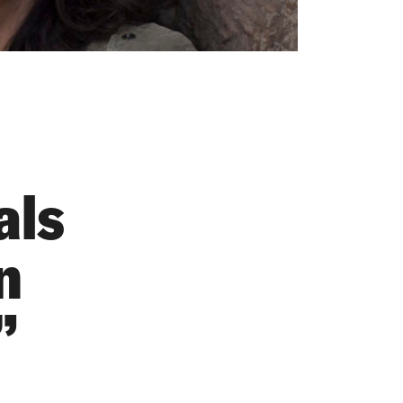
als
n
”