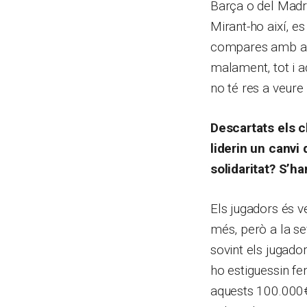
Barça o del Madri
Mirant-ho així, es
compares amb alt
malament, tot i aq
no té res a veure
Descartats els cl
liderin un canvi
solidaritat? S’h
Els jugadors és ve
més, però a la se
sovint els jugado
ho estiguessin fen
aquests 100.000€ 