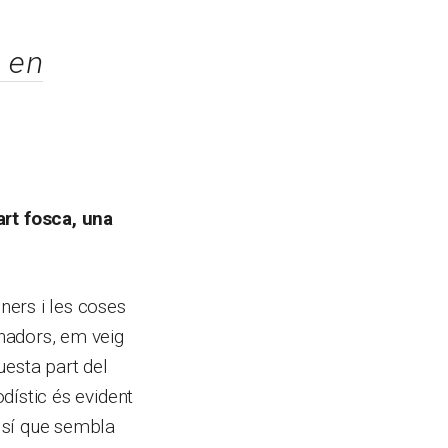
 en
rt fosca, una
ners i les coses
enadors, em veig
uesta part del
odístic és evident
 sí que sembla