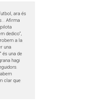
utbol, ara és
ns… Afirma
pilota
em dedico”,
 trobem a la
er una
” és una de
grana hagi
guidors.
acabem
em clar que