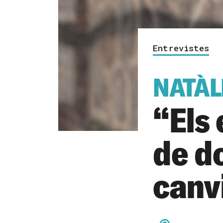
Entrevistes
NATÀL
“Els 
de do
canv