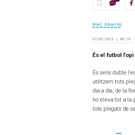
Noel Eduardo
07/05/2016 | 00:10
És el futbol l’op
És sens dubte l’
utilitzem tots ple
dia a dia, de la f
ho eleva tot a la
tots plegats de s