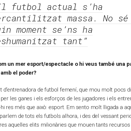
El futbol actual s’ha
ercantilitzat massa. No sé
uin moment se’ns ha
eshumanitzat tant”
com un mer esport/espectacle o hi veus també una pa
 amb el poder?
t d’entrenadora de futbol femení, que mou molt pocs di
 per les ganes i els esforços de les jugadores i els entr
hi res més que això: esport. Em sento molt lligada a aq
 parlem de tots els futbols alhora, i des del vessant peri
es aquelles elits milionàries que mouen tants recursos