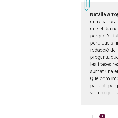
Natàlia Arro
entrenadora,
que el dia no
perquè “el fu
però que sí i
redacció del
pregunta que
les frases re
sumat una e
Quelcom imp
parlant, per
volíem que la
1