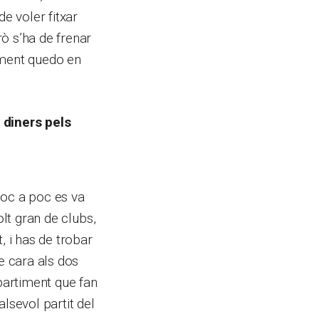
e voler fitxar
ò s’ha de frenar
tment quedo en
 diners pels
oc a poc es va
olt gran de clubs,
, i has de trobar
e cara als dos
epartiment que fan
lsevol partit del