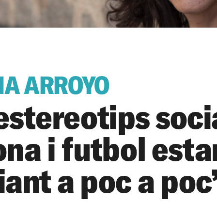
IA ARROYO
estereotips soci
na i futbol esta
iant a poc a poc