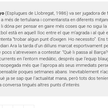
yo
(Esplugues de Llobregat, 1986) va ser jugadora de f
 a més de tertuliana i comentarista en diferents mitja
 li dóna per pensar en gaire més coses que no sigui la 
tbol està en aquell lloc entre el que m’agrada i al què 
ntenta “trobar algun punt d’oxigen. Ho necessito”. Ens
 diari Ara la tarda d’un dilluns marcat esportivament p
 pocs s’atreveixen a contestar: “Què li passa al Barça?
currents en l’entorn mediàtic, després que l’equip blau
nsopegada més que l’apropa als seus immediats perse
ensable poques setmanes abans. Inevitablement n’
què ja se sap que l’actualitat mana, però tots dos tení
 conversa tingués altres punts d’interès.