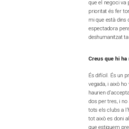
que el negoci va 
prioritat és fer t
mi que està dins 
espectadora pens
deshumanitzat ta
Creus que hi ha 
És difícil. És un
vegada, i això ho
haurien d’accepta
dos per tres, i n
tots els clubs a l
tot això es doni 
que estiguem pre