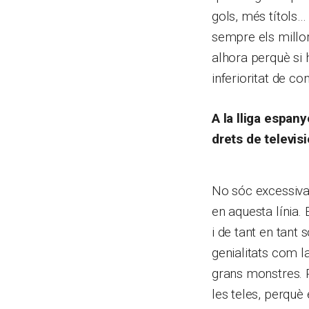
gols, més títols…
sempre els millor
alhora perquè si 
inferioritat de co
A la lliga espan
drets de televis
No sóc excessiva
en aquesta línia. 
i de tant en tant
genialitats com l
grans monstres. P
les teles, perquè