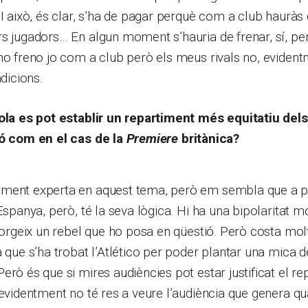
 I això, és clar, s’ha de pagar perquè com a club hauràs d
s jugadors… En algun moment s’hauria de frenar, sí, per
ho freno jo com a club però els meus rivals no, eviden
ndicions.
yola es pot establir un repartiment més equitatiu dels
ió com en el cas de la
Premiere
britànica?
ment experta en aquest tema, però em sembla que a p
Espanya, però, té la seva lògica. Hi ha una bipolaritat m
 sorgeix un rebel que ho posa en qüestió. Però costa molt
a que s’ha trobat l’Atlético per poder plantar una mica d
erò és que si mires audiències pot estar justificat el r
 evidentment no té res a veure l’audiència que genera qua