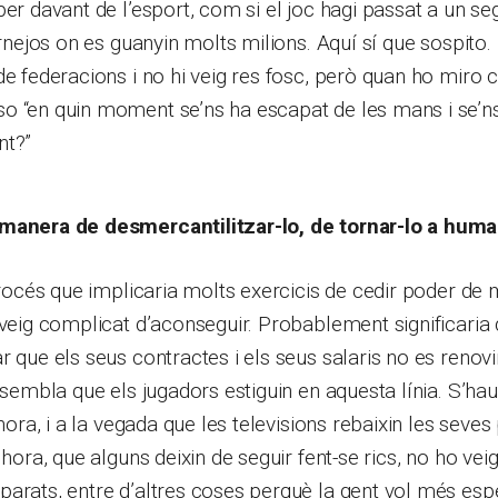
per davant de l’esport, com si el joc hagi passat a un s
ornejos on es guanyin molts milions. Aquí sí que sospito.
de federacions i no hi veig res fosc, però quan ho miro
o “en quin moment se’ns ha escapat de les mans i se’n
nt?”
manera de desmercantilitzar-lo, de tornar-lo a huma
 procés que implicaria molts exercicis de cedir poder de 
 veig complicat d’aconseguir. Probablement significaria 
r que els seus contractes i els seus salaris no es renovin
o sembla que els jugadors estiguin en aquesta línia. S’hau
’hora, i a la vegada que les televisions rebaixin les seve
alhora, que alguns deixin de seguir fent-se rics, no ho 
parats, entre d’altres coses perquè la gent vol més es