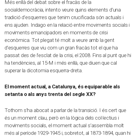
Més enllà del debat sobre el fracàs de la
socialdemocràcia, intento veure quins elements d’una
tradició d’esquerres que tenim crucificada són actuals i
ens ajuden. Indago en la relació entre moviments socials i
moviments emancipadors en moments de crisi
econòmica. Tot plegat té molt a veure amb la gent
d’esquerres que viu com un gran fracàs tot el que ha
passat des de l’esclat de la crisi, el 2008. Fins al punt que hi
ha tendències, al 15-M i més enllà, que diuen que cal
superar la dicotomia esquerra-dreta.
El moment actual, a Catalunya, és equiparable als
setanta o als anys trenta del segle XX?
Tothom s’ha abocat a parlar de la transició. I és cert que
és un moment clau, però en la lògica dels col·lectius i
moviments socials, el moment actual s’assembla molt
més al període 1929-1945 i, sobretot, al 1873-1894, quan hi