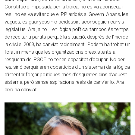
Constitució imposada per la troica, no es va aconseguir
res i no es va evitar que el PP arribés al Govern. Abans, les
vagues, es guanyessin o perdessin, aconseguien canvis
legislatius. Ara ja no. I en lògica política, tampoc és temps
de reeditar tripartits perquè la situació, després de l’inici de
la crisi el 2008, ha canviat radicalment. Podem ha trobat un
forat immens que les organitzacions preexistents a
l’esquerra del PSOE no tenen capacitat d’ocupar. No per
res, sinó perquè eren copartícips d’un sistema i de la lògica
d’intentar forçar polítiques més d’esquerres dins d’aquest
sistema, però sense aspiracions reals de canviar-lo. Ara
això ha canviat.