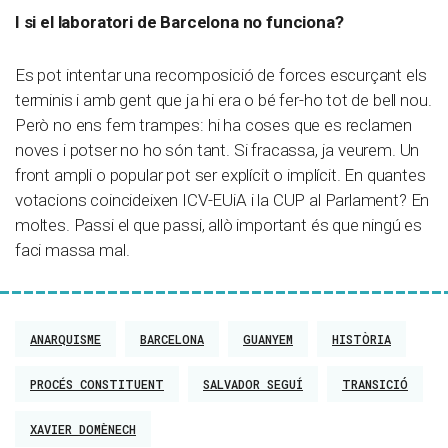
I si el laboratori de Barcelona no funciona?
Es pot intentar una recomposició de forces escurçant els
terminis i amb gent que ja hi era o bé fer-ho tot de bell nou.
Però no ens fem trampes: hi ha coses que es reclamen
noves i potser no ho són tant. Si fracassa, ja veurem. Un
front ampli o popular pot ser explícit o implícit. En quantes
votacions coincideixen ICV-EUiA i la CUP al Parlament? En
moltes. Passi el que passi, allò important és que ningú es
faci massa mal.
ANARQUISME
BARCELONA
GUANYEM
HISTÒRIA
PROCÉS CONSTITUENT
SALVADOR SEGUÍ
TRANSICIÓ
XAVIER DOMÈNECH