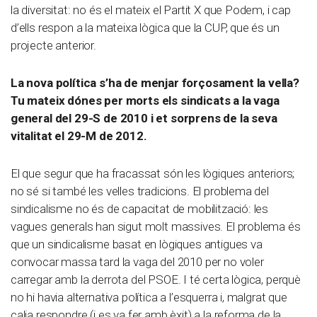
la diversitat: no és el mateix el Partit X que Podem, i cap
d’ells respon a la mateixa lògica que la CUP, que és un
projecte anterior.
La nova política s’ha de menjar forçosament la vella?
Tu mateix dónes per morts els sindicats a la vaga
general del 29-S de 2010 i et sorprens de la seva
vitalitat el 29-M de 2012.
El que segur que ha fracassat són les lògiques anteriors;
no sé si també les velles tradicions. El problema del
sindicalisme no és de capacitat de mobilització: les
vagues generals han sigut molt massives. El problema és
que un sindicalisme basat en lògiques antigues va
convocar massa tard la vaga del 2010 per no voler
carregar amb la derrota del PSOE. I té certa lògica, perquè
no hi havia alternativa política a l’esquerra i, malgrat que
calia respondre (i es va fer amb èxit) a la reforma de la