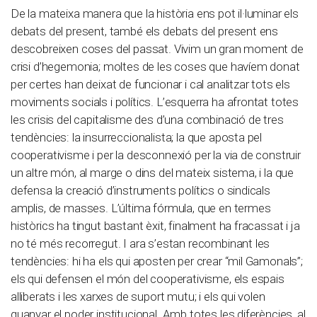
De la mateixa manera que la història ens pot il·luminar els
debats del present, també els debats del present ens
descobreixen coses del passat. Vivim un gran moment de
crisi d’hegemonia; moltes de les coses que havíem donat
per certes han deixat de funcionar i cal analitzar tots els
moviments socials i polítics. L’esquerra ha afrontat totes
les crisis del capitalisme des d’una combinació de tres
tendències: la insurreccionalista; la que aposta pel
cooperativisme i per la desconnexió per la via de construir
un altre món, al marge o dins del mateix sistema, i la que
defensa la creació d’instruments polítics o sindicals
amplis, de masses. L’última fórmula, que en termes
històrics ha tingut bastant èxit, finalment ha fracassat i ja
no té més recorregut. I ara s’estan recombinant les
tendències: hi ha els qui aposten per crear “mil Gamonals”;
els qui defensen el món del cooperativisme, els espais
alliberats i les xarxes de suport mutu; i els qui volen
guanyar el poder institucional. Amb totes les diferències, al