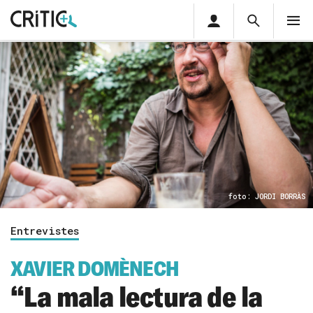
Àrea
Cerca
M
privada
Cerca
Subscriu-t'hi
Cerc
per...
Inicia sessió
foto: JORDI BORRÀS
Entrevistes
XAVIER DOMÈNECH
“La mala lectura de la