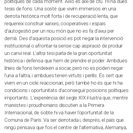
polítiques de cada moment. Això és així de cru. Hi ha dues
tesis de fons. Una sosté que vivim immersos en una
derrota històrica molt forta i de recuperació lenta, que
requereix construir xarxes, cooperatives i espais
d’autogestió per un nou món que no es fa d’avui per
demà. Des d’aquesta posició es pot negar la intervenció
institucional o afrontar-la sense cap aspiració de produir
un canvi real. L’altra tesi parla de la gran oportunitat
històrica i defensa que hem de prendre el poder. Ambdues
línies de fons tendeixen a xocar, però no es poden negar
l’una a l’altra; i ambdues tenen virtuts i perills. És cert que
vivim en un cicle reaccionari, però també ho és que hi ha
condicions i oportunitats d’aconseguir posicions polítiques
importants. L’experiència del segle XIX il·lustra que, mentre
marxistes i proudhonians discutien a la Primera
Internacional, de sobte hi va haver l’oportunitat de la
Comuna de París. Va ser derrotada i, després, el país que
ningú pensava que fos el centre de l’alternativa, Alemanya,