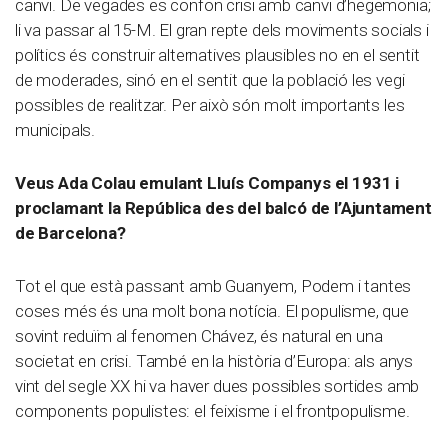
canvi. De vegades es confon crisi amb canvi d’hegemonia;
li va passar al 15-M. El gran repte dels moviments socials i
polítics és construir alternatives plausibles no en el sentit
de moderades, sinó en el sentit que la població les vegi
possibles de realitzar. Per això són molt importants les
municipals.
Veus Ada Colau emulant Lluís Companys el 1931 i
proclamant la República des del balcó de l’Ajuntament
de Barcelona?
Tot el que està passant amb Guanyem, Podem i tantes
coses més és una molt bona notícia. El populisme, que
sovint reduïm al fenomen Chávez, és natural en una
societat en crisi. També en la història d’Europa: als anys
vint del segle XX hi va haver dues possibles sortides amb
components populistes: el feixisme i el frontpopulisme.