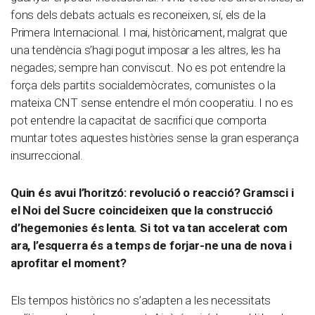
fons dels debats actuals es reconeixen, sí, els de la
Primera Internacional. I mai, històricament, malgrat que
una tendència s’hagi pogut imposar a les altres, les ha
negades; sempre han conviscut. No es pot entendre la
força dels partits socialdemòcrates, comunistes o la
mateixa CNT sense entendre el món cooperatiu. I no es
pot entendre la capacitat de sacrifici que comporta
muntar totes aquestes històries sense la gran esperança
insurreccional.
Quin és avui l’horitzó: revolució o reacció? Gramsci i
el Noi del Sucre coincideixen que la construcció
d’hegemonies és lenta. Si tot va tan accelerat com
ara, l’esquerra és a temps de forjar-ne una de nova i
aprofitar el moment?
Els tempos històrics no s’adapten a les necessitats