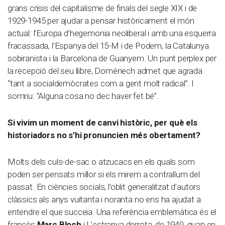
grans crisis del capitalisme de finals del segle XIX i de
1929-1945 per ajudar a pensar històricament el món
actual: l’Europa d’hegemonia neoliberal i amb una esquerra
fracassada, l’Espanya del 15-M i de Podem, la Catalunya
sobiranista i la Barcelona de Guanyem. Un punt perplex per
la recepció del seu llibre, Domènech admet que agrada
“tant a socialdemòcrates com a gent molt radical”. I
somriu: “Alguna cosa no dec haver fet bé”.
Si vivim un moment de canvi històric, per què els
historiadors no s’hi pronuncien més obertament?
Molts dels culs-de-sac o atzucacs en els quals som
poden ser pensats millor si els mirem a contrallum del
passat. En ciències socials, l’oblit generalitzat d’autors
clàssics als anys vuitanta i noranta no ens ha ajudat a
entendre el que succeïa. Una referència emblemàtica és el
francès
Marc Bloch
i L’estranya derrota, de 1940, quan en