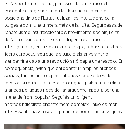
en l’aspecte intel·lectual, però sí en la utilització del
concepte d’hegemonia i en la idea que cal prendre
posicions dins de l’Estat i utilitzar les institucions de la
burgesia com una trinxera més de la lluita. Seguí passa de
l’anarquisme insurreccional als moviments socials, i dins
de l’anarcosindicalisme és un dirigent revolucionari
intel·ligent que, en la seva darrera etapa, i abans que altres
líders europeus, veu que la situació als anys vint no
s’encamina cap a una revolució sinó cap a una reacció. En
conseqüència, avisa que cal construir àmplies aliances
socials, també amb capes mitjanes susceptibles de
recolzar la reacció burgesa. Propugna igualment àmplies
aliances polítiques i, des de l’anarquisme, aposta per una
mena de front popular. Seguí és un dirigent
anarcosindicalista enormement complex, i això és molt
interessant; massa sovint partim de posicions unívoques.