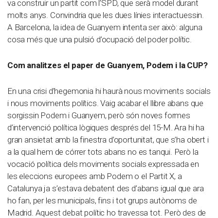
va construir un partit com l’SPD, que serà model durant
molts anys. Convindria que les dues línies interactuessin.
A Barcelona, la idea de Guanyem intenta ser això: alguna
cosa més que una pulsió d’ocupació del poder polític.
Com analitzes el paper de Guanyem, Podem i la CUP?
En una crisi d’hegemonia hi haurà nous moviments socials
i nous moviments polítics. Vaig acabar el llibre abans que
sorgissin Podem i Guanyem, però són noves formes
d’intervenció política lògiques després del 15-M. Ara hi ha
gran ansietat amb la finestra d’oportunitat, que s’ha obert i
a la qual hem de córrer tots abans no es tanqui. Però la
vocació política dels moviments socials expressada en
les eleccions europees amb Podem o el Partit X, a
Catalunya ja s’estava debatent des d’abans igual que ara
ho fan, per les municipals, fins i tot grups autònoms de
Madrid. Aquest debat polític ho travessa tot. Però des de