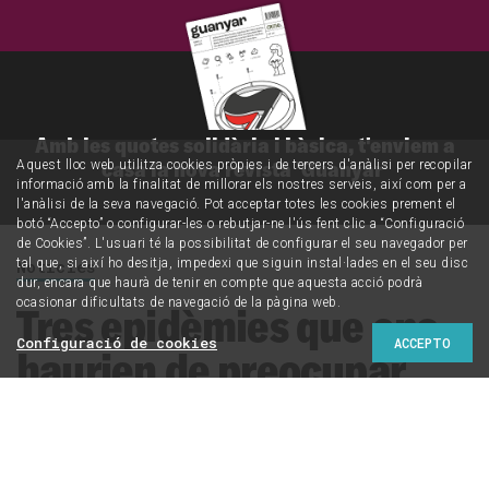
Amb les quotes solidària i bàsica, t'enviem a
casa la nova revista 'Guanyar'
Aquest lloc web utilitza cookies pròpies i de tercers d'anàlisi per recopilar
informació amb la finalitat de millorar els nostres serveis, així com per a
l'anàlisi de la seva navegació. Pot acceptar totes les cookies prement el
botó “Accepto” o configurar-les o rebutjar-ne l'ús fent clic a “Configuració
de Cookies”. L'usuari té la possibilitat de configurar el seu navegador per
tal que, si així ho desitja, impedexi que siguin instal·lades en el seu disc
Notícies
dur, encara que haurà de tenir en compte que aquesta acció podrà
ocasionar dificultats de navegació de la pàgina web.
Tres epidèmies que ens
Configuració de cookies
ACCEPTO
haurien de preocupar
més que l’Ebola
El brot d’Ebola a l’Àfrica occidental ocupa aquests dies