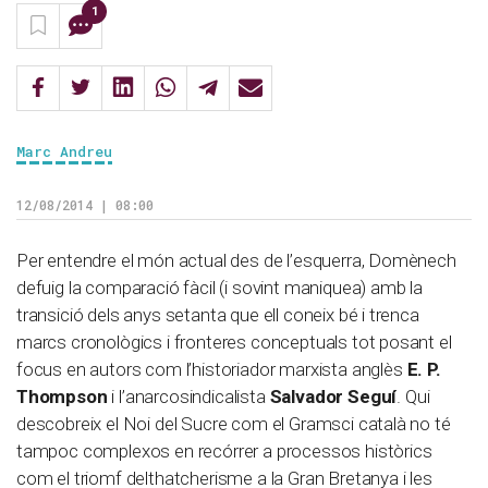
1
Marc Andreu
12/08/2014 | 08:00
Per entendre el món actual des de l’esquerra, Domènech
defuig la comparació fàcil (i sovint maniquea) amb la
transició dels anys setanta que ell coneix bé i trenca
marcs cronològics i fronteres conceptuals tot posant el
focus en autors com l’historiador marxista anglès
E. P.
Thompson
i l’anarcosindicalista
Salvador Seguí
. Qui
descobreix el Noi del Sucre com el Gramsci català no té
tampoc complexos en recórrer a processos històrics
com el triomf delthatcherisme a la Gran Bretanya i les