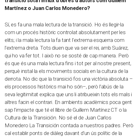
transició sota l’influx d’obres d’autors com Guillem
Martínez o Juan Carlos Monedero?
Sí, es fa una mala lectura de la transició. Ho és llegir-la
com un procés històric controlat absolutament per les
elits; i la mala lectura la fa tant l’extrema esquerra com
l’extrema dreta. Tots diuen que va ser el rei, amb Suárez,
qui ho va fer tot. I això no se sosté de cap manera. Però
és que és una mala lectura fins i tot per al nostre present,
perquè instal·la els moviments socials en la cultura de la
derrota. No dic que la transició fos una victòria absoluta –
els processos històrics mai ho són–, però l’abús de la
seva legitimitat explica que uns li atribueixin tots els mals i
altres facin el contrari. En ambients acadèmics poca gent
sap l’impacte que té el llibre de Guillem Martínez CT o la
Cultura de la Transición. No sé el de Juan Carlos
Monedero La Transición contada a nuestros padres. Però
cal establir ponts de diàleg davant d’un ús polític de la