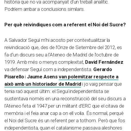
història que no va acompanyat d’un treball analític.
Podríem arribar a conclusions similars.
Per què reivindiques com a referent el Noi del Sucre?
A Salvador Seguí m’hi acosto per contextualitzar la
reivindicació que, des de l’Onze de Setembre del 2012, es
fa d’un discurs seu a l’Ateneo de Madrid de l’octubre de
1919. Amb més o menys complexitat,
David Fernández
va defensar Seguí com a independentista.
Gerardo
Pisarello
i
Jaume Asens
van polemitzar respecte a
això amb un historiador de Madrid
i jo vaig pensar que
tenia raó aquest últim: el Seguí independentista se
sustentava només en una reconstrucció del seu discurs a
l’Ateneo feta el 1947 per un militant d’ERC que el citava de
memòria i el feia anar cap a on ell volia. És normal, perquè
el Noi del Sucre és un referent per a tothom. Però que fos
independentista, quan el catalanisme passava aleshores