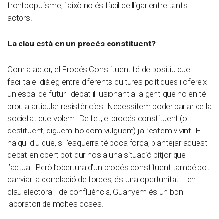
frontpopulisme, i això no és fàcil de lligar entre tants
actors.
La clau està en un procés constituent?
Com a actor, el Procés Constituent té de positiu que
facilita el diàleg entre diferents cultures polítiques i ofereix
un espai de futur i debat il·lusionant a la gent que no en té
prou a articular resistències. Necessitem poder parlar de la
societat que volem. De fet, el procés constituent (o
destituent, diguem-ho com vulguem) ja l’estem vivint. Hi
ha qui diu que, si l’esquerra té poca força, plantejar aquest
debat en obert pot dur-nos a una situació pitjor que
l’actual. Però l’obertura d’un procés constituent també pot
canviar la correlació de forces; és una oportunitat. I en
clau electoral i de confluència, Guanyem és un bon
laboratori de moltes coses.