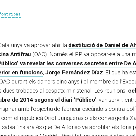
fontribas
Catalunya va aprovar ahir la
destitució de Daniel de A
cina Antifrau
(OAC). Només el PP va oposar-se a una 
‘Público’ va revelar les converses secretes entre De Al
erior en funcions
,
Jorge Fernández Díaz
. El que ha e
OAC durant els darrers cinc anys i el membre de l’Execu
dues trobades al despatx ministerial. Les reunions,
cel
tubre de 2014 segons el diari ‘Público’
, van servir, entr
nspirar amb l’objectiu de fabricar escàndols contra polí
 com el republicà Oriol Junqueras o els convergents Xavi
 sabia fins ara és que De Alfonso va aprofitar els fons pú