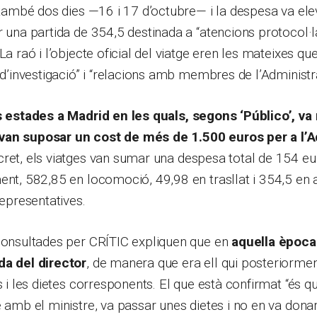
r també dos dies —16 i 17 d’octubre— i la despesa va el
r una partida de 354,5 destinada a “atencions protocol·là
La raó i l’objecte oficial del viatge eren les mateixes que
s d’investigació” i “relacions amb membres de l’Administr
 estades a Madrid en les quals, segons ‘Público’, va
van suposar un cost de més de 1.500 euros per a l’A
cret, els viatges van sumar una despesa total de 154 eu
ent, 582,85 en locomoció, 49,98 en trasllat i 354,5 en 
representatives.
 consultades per CRÍTIC expliquen que en
aquella època
da del director
, de manera que era ell qui posteriorme
s i les dietes corresponents. El que està confirmat “és q
 amb el ministre, va passar unes dietes i no en va donar 