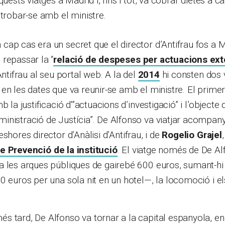
quests viatges a Madrid i, fins i tot, va cobrar dietes a cà
 trobar-se amb el ministre.
ap cas era un secret que el director d’Antifrau fos a 
repassar la “
relació de despeses per actuacions ex
Antifrau al seu portal web. A la del
2014
hi consten dos 
en les dates que va reunir-se amb el ministre. El primer 
b la justificació d'”actuacions d’investigació” i l’object
nistració de Justícia”. De Alfonso va viatjar acompany
leshores director d’Anàlisi d’Antifrau, i de
Rogelio Grajel
e Prevenció de la institució
. El viatge només de De A
 les arques públiques de gairebé 600 euros, sumant-hi l
0 euros per una sola nit en un hotel—, la locomoció i els
 tard, De Alfonso va tornar a la capital espanyola, en