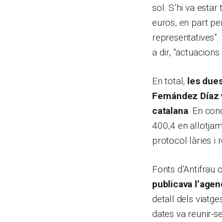
sol. S’hi va esta
euros, en part pe
representatives”. 
a dir, “actuacion
En total,
les dues
Fernández Díaz 
catalana
. En con
400,4 en allotjam
protocol·làries i 
Fonts d’Antifrau
publicava l’agen
detall dels viatge
dates va reunir-se