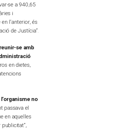
evar-se a 940,65
ries i
 en l’anterior, és
ació de Justícia”.
 reunir-se amb
dministració
ros en dietes,
atencions
 l’organisme no
nt passava el
ue en aquelles
publicitat”,