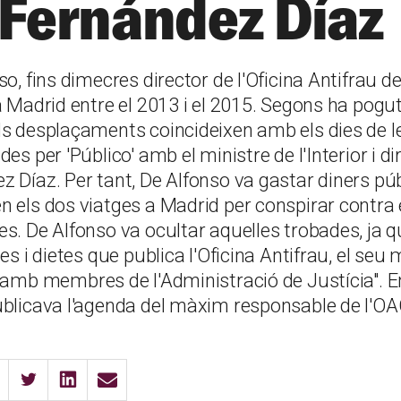
Fernández Díaz
so, fins dimecres director de l'Oficina Antifrau d
a Madrid entre el 2013 i el 2015. Segons ha pogu
ls desplaçaments coincideixen amb els dies de l
es per 'Público' amb el ministre de l'Interior i dir
z Díaz. Per tant, De Alfonso va gastar diners pú
 els dos viatges a Madrid per conspirar contra e
s. De Alfonso va ocultar aquelles trobades, ja q
es i dietes que publica l'Oficina Antifrau, el seu 
s amb membres de l'Administració de Justícia". E
ublicava l'agenda del màxim responsable de l'OA