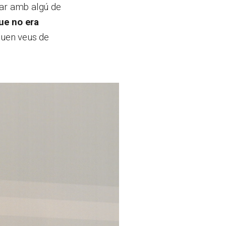
bar amb algú de
ue no era
ouen veus de