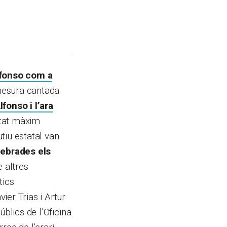
lfonso com a
mesura cantada
fonso i l’ara
stat màxim
tiu estatal van
ebrades els
e altres
tics
er Trias i Artur
blics de l’Oficina