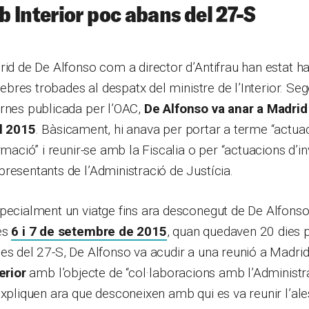
 Interior poc abans del 27-S
rid de De Alfonso com a director d’Antifrau han estat ha
èlebres trobades al despatx del ministre de l’Interior. Se
ernes publicada per l’OAC,
De Alfonso va anar a Madri
el 2015
. Bàsicament, hi anava per portar a terme “actuaci
rmació” i reunir-se amb la Fiscalia o per “actuacions d’in
resentants de l’Administració de Justícia.
pecialment un viatge fins ara desconegut de De Alfonso
es
6 i 7 de setembre de 2015
, quan quedaven 20 dies p
es del 27-S, De Alfonso va acudir a una reunió a Madri
erior
amb l’objecte de “col·laboracions amb l’Administra
expliquen ara que desconeixen amb qui es va reunir l’al