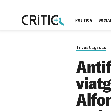
POLÍTICA
SOCIA
Cerca
per...
Investigació
Antif
viat
Alfo