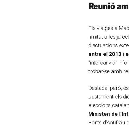
Reunió amb
Els viatges a Mad
limitat a les ja c
d’actuacions ext
entre el 2013 i 
“intercanviar info
trobar-se amb rep
Destaca, però, es
Justament els di
eleccions catalan
Ministeri de l’Int
Fonts d’Antifrau 