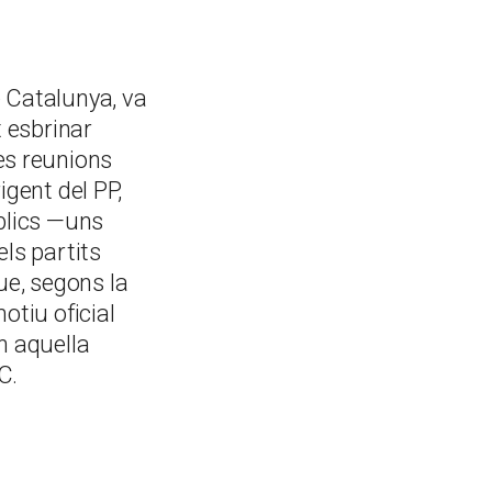
e Catalunya, va
t esbrinar
es reunions
igent del PP,
blics —uns
ls partits
ue, segons la
motiu oficial
n aquella
C.