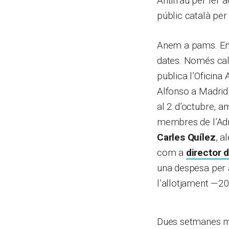
Antifrau per fer a
públic català per
Anem a pams. En c
dates. Només cal 
publica l’Oficina 
Alfonso a Madrid 
al 2 d’octubre, am
membres de l’Admi
Carles Quílez
, a
com a
director d
una despesa per a
l’allotjament —20
Dues setmanes més