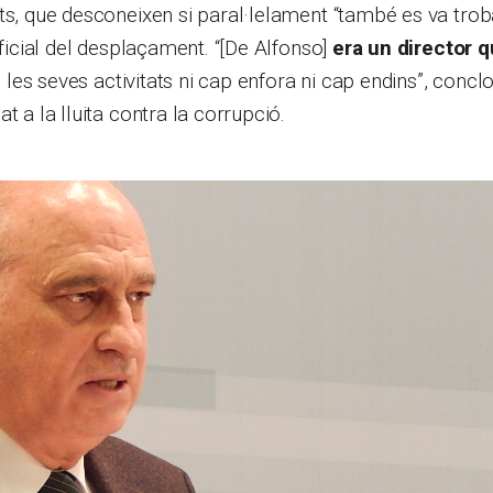
ts, que desconeixen si paral·lelament “també es va tro
oficial del desplaçament. “[De Alfonso]
era un director q
es seves activitats ni cap enfora ni cap endins”, concl
t a la lluita contra la corrupció.