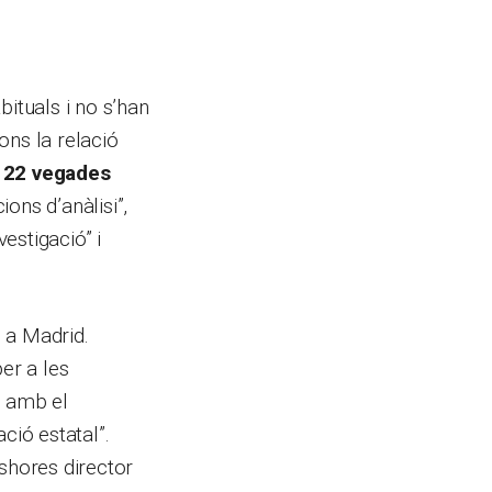
bituals i no s’han
gons la relació
d 22 vegades
ons d’anàlisi”,
vestigació” i
 a Madrid.
er a les
d amb el
ció estatal”.
eshores director