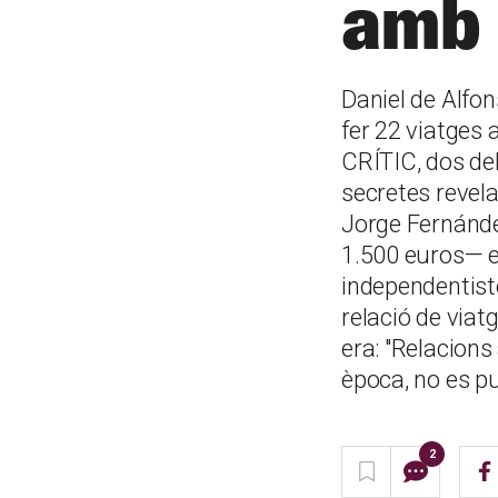
amb 
Daniel de Alfon
fer 22 viatges 
CRÍTIC, dos de
secretes revelad
Jorge Fernánde
1.500 euros— en
independentiste
relació de viatg
era: "Relacion
època, no es p
2