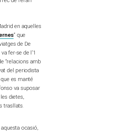
rrec de l’erari
Madrid en aquelles
ternes
” que
viatges de De
va fer-se de l’1
e de “relacions amb
at del periodista
, que es manté
lfonso va suposar
es dietes,
 trasllats.
 aquesta ocasió,