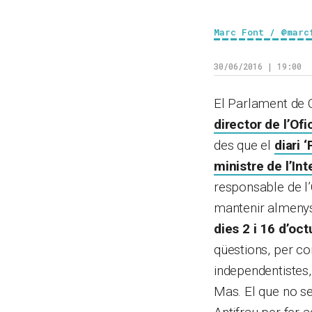
Marc Font / @marc
30/06/2016 | 19:00
El Parlament de 
director de l’Ofi
des que el
diari 
ministre de l’Int
responsable de l’
mantenir almenys 
dies 2 i 16 d’oc
qüestions, per co
independentistes,
Mas. El que no se