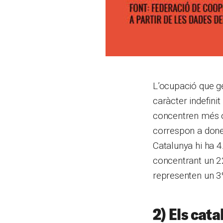
L’ocupació que ge
caràcter indefini
concentren més op
correspon a done
Catalunya hi ha 4
concentrant un 22
representen un 3
2) Els cata