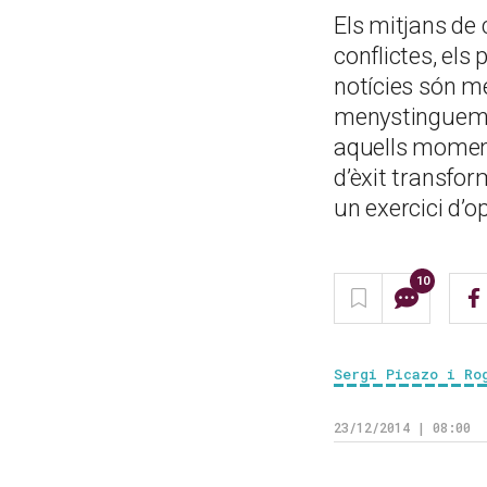
Els mitjans de 
conflictes, els
notícies són m
menystinguem i 
aquells moments
d’èxit transfor
un exercici d’
10
Sergi Picazo i Ro
23/12/2014 | 08:00