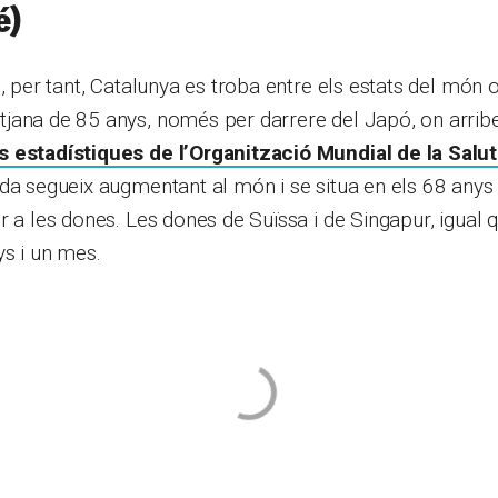
é)
i, per tant, Catalunya es troba entre els estats del món 
jana de 85 anys, només per darrere del Japó, on arribe
 estadístiques de l’Organització Mundial de la Salu
da segueix augmentant al món i se situa en els 68 anys
r a les dones. Les dones de Suïssa i de Singapur, igual q
ys i un mes.