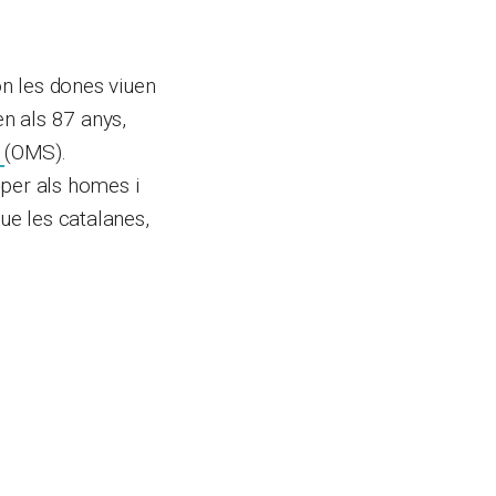
on les dones viuen
n als 87 anys,
t
(OMS).
 per als homes i
ue les catalanes,