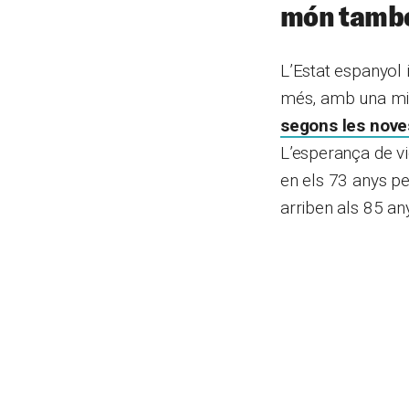
món tamb
L’Estat espanyol 
més, amb una mit
segons les noves
L’esperança de vi
en els 73 anys pe
arriben als 85 an