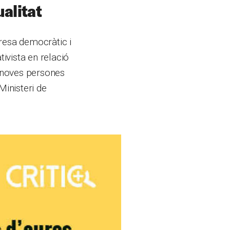
ualitat
presa democràtic i
ivista en relació
 noves persones
Ministeri de