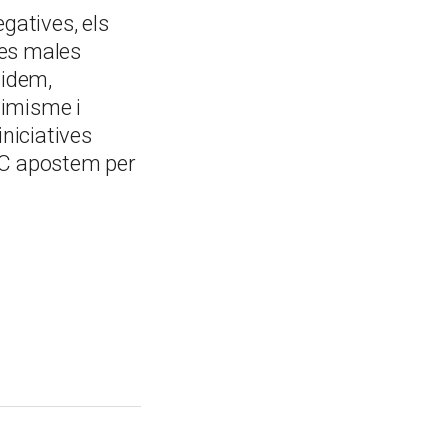
gatives, els
Les males
lidem,
timisme i
niciatives
TIC apostem per