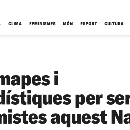
L
CLIMA
FEMINISMES
MÓN
ESPORT
CULTURA
mapes i
dístiques per se
mistes aquest N