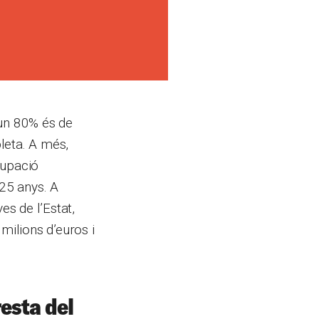
 un 80% és de
leta. A més,
cupació
25 anys. A
s de l’Estat,
milions d’euros i
resta del