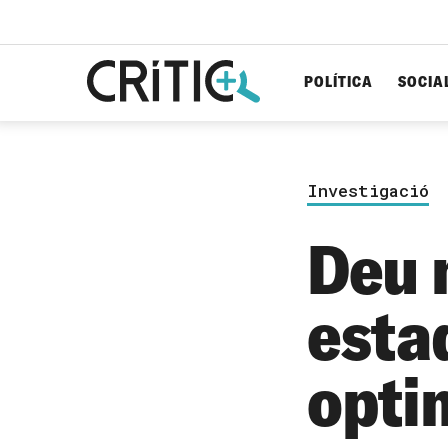
POLÍTICA
SOCIA
Cerca
per...
Investigació
Deu 
esta
opti