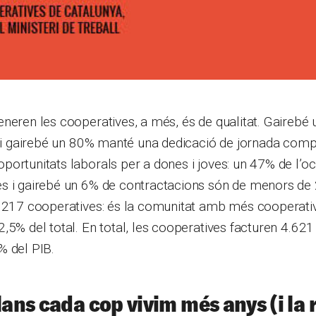
neren les cooperatives, a més, és de qualitat. Gairebé
t i gairebé un 80% manté una dedicació de jornada comp
ortunitats laborals per a dones i joves: un 47% de l’o
s i gairebé un 6% de contractacions són de menors de 
.217 cooperatives: és la comunitat amb més cooperative
,5% del total. En total, les cooperatives facturen 4.621 
% del PIB.
lans cada cop vivim més anys (i la 