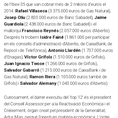
de l’Ibex-35 que van cobrar més de 2 milions d’euros el
2014:
Rafael Villaseca
(3.375.000 euros de Gas Natural),
Josep Oliu
(2.833.000 euros de Banc Sabadell),
Jaime
Guardiola
(2.438.000 euros de Banc Sabadell) i el
mallorquí
Francisco Reynés
(2.057.000 euros d’Abertis).
Després hi trobem
Isidre Fainé
(1.861.000 per participar
en els consells d’administració d’Abertis, de CaixaBank, de
Repsol i de Telefónica),
Antonio Llardén
(1.737.000 euros
d’Enagas),
Víctor Grífols
(1.510.000 euros de Grífols),
Juan Ignacio Twose
(1.266.000 euros de Grífols),
Salvador Gabarró
(1.215.000 euros de CaixaBank i de
Gas Natural),
Ramon Riera
(1.105.000 euros també de
Grífols) i
Salvador Alemany
(1.043.000 euros d’Abertis).
Curiosament, el darrer executiu del ‘top 12’ és el president
del Consell Assessor per a la Reactivació Econòmica i el
Creixement, òrgan creat pel president de la Generalitat,
Artur Mas, perquè l’orienti en matèria econòmica. L’ordre