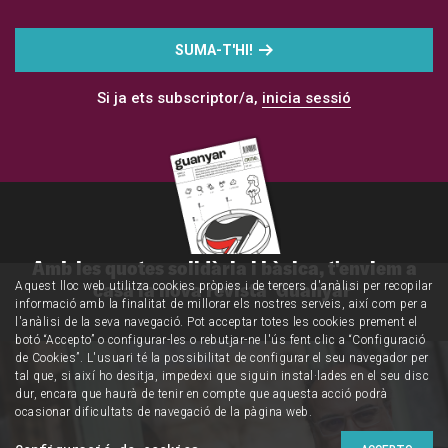
SUMA-T'HI!
Si ja ets subscriptor/a,
inicia sessió
Amb les quotes solidària i bàsica, t'enviem a
casa la nova revista 'Guanyar'
Aquest lloc web utilitza cookies pròpies i de tercers d'anàlisi per recopilar
informació amb la finalitat de millorar els nostres serveis, així com per a
l'anàlisi de la seva navegació. Pot acceptar totes les cookies prement el
botó “Accepto” o configurar-les o rebutjar-ne l'ús fent clic a “Configuració
de Cookies”. L'usuari té la possibilitat de configurar el seu navegador per
tal que, si així ho desitja, impedexi que siguin instal·lades en el seu disc
dur, encara que haurà de tenir en compte que aquesta acció podrà
ocasionar dificultats de navegació de la pàgina web.