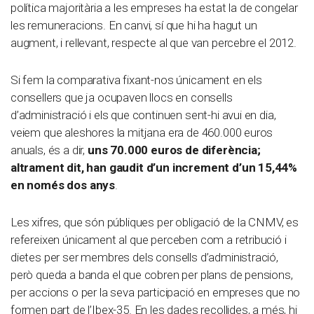
política majoritària a les empreses ha estat la de congelar
les remuneracions. En canvi, sí que hi ha hagut un
augment, i rellevant, respecte al que van percebre el 2012.
Si fem la comparativa fixant-nos únicament en els
consellers que ja ocupaven llocs en consells
d’administració i els que continuen sent-hi avui en dia,
veiem que aleshores la mitjana era de 460.000 euros
anuals, és a dir,
uns 70.000 euros de diferència;
altrament dit, han gaudit d’un increment d’un 15,44%
en només dos anys
.
Les xifres, que són públiques per obligació de la CNMV, es
refereixen únicament al que perceben com a retribució i
dietes per ser membres dels consells d’administració,
però queda a banda el que cobren per plans de pensions,
per accions o per la seva participació en empreses que no
formen part de l’Ibex-35. En les dades recollides, a més, hi