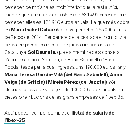
perceben de mitjana és molt inferior que la resta. Així,
mentre que la mitjana dels 65 és de 531.492 euros, el que
perceben elles és 121.916 euros anuals. La que més cobra
és
Maria Isabel Gabarró
, que va percebre 265.000 euros
de Repsol el 2014. Per darrere d’ella destaca el nom d’una
de les empresàries més conegudes i importants de
Catalunya,
Sol Daurella
, que és membre dels consells
d’administració d’Acciona, de Banc Sabadell i d’Ebro
Foods, tasca per la qual ingressa uns 190.000 euros l’any.
Maria Teresa García-Milà (del Banc Sabadell), Anna
Veiga (de Grífols) i Mireia Pérez (de Jazztel)
són
algunes de les que voregen els 100.000 euros anuals en
dietes o retribucions de les grans empreses de l’Ibex-35.
Aquí podeu llegir per complet el
llistat de salaris de
l’Ibex-35
.