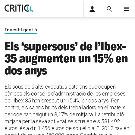
Àrea
Cerca
M
privada
Cerca
Subscriu-t'hi
Cerc
per...
Investigació
Inicia sessió
Els ‘supersous’ de l’Ibex-
35 augmenten un 15% en
dos anys
Els sous dels alts executius catalans que ocupen
càrrecs als consells d'administració de les empreses
de l'Ibex-35 han crescut un 15,4% en dos anys. Per
contra, els salaris bruts dels treballadors en el mateix
període han caigut un 3,17% de mitjana. La retribució
mitjana per la seva activitat se situa en els 531.492
euros: és a dir, 1.456 euros de sou el dia. El 2012 havien