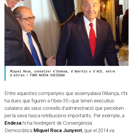
Miquel Roca, conseller d’Endesa, d’Abertis o d’ACS, entre
d’altres / FORO NUEVA SOCIEDAD
Entre aquestes companyies que assenyalava l’Aliança, n’hi
ha dues que figuren a l’Ibex-35 i que tenen executius
catalans als seus consells d’administració que perceben
per la seva tasca retribucions importants. Per exemple, a
Endesa
hi ha l’exdirigent de Convergència
Democràtica
Miquel Roca Junyent
, que el 2014 va