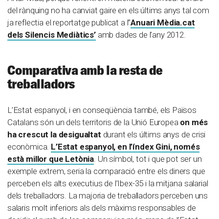
del rànquing no ha canviat gaire en els últims anys tal com
ja reflectia el reportatge publicat a l”
Anuari Mèdia.cat
dels Silencis Mediàtics’
amb dades de l’any 2012.
Comparativa amb la resta de
treballadors
L’Estat espanyol, i en conseqüència també, els Països
Catalans són un dels territoris de la Unió Europea
on més
ha crescut la desigualtat
durant els últims anys de crisi
econòmica.
L’Estat espanyol, en l’índex Gini, només
està millor que Letònia
. Un símbol, tot i que pot ser un
exemple extrem, seria la comparació entre els diners que
perceben els alts executius de l’Ibex-35 i la mitjana salarial
dels treballadors. La majoria de treballadors perceben uns
salaris molt inferiors als dels màxims responsables de