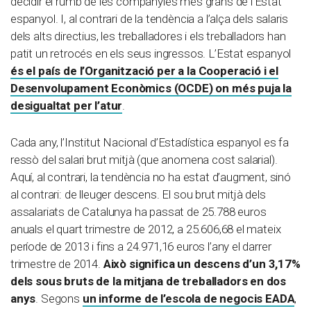
decidir el rumb de les companyies més grans de l’Estat
espanyol. I, al contrari de la tendència a l’alça dels salaris
dels alts directius, les treballadores i els treballadors han
patit un retrocés en els seus ingressos. L’Estat espanyol
és el
país
de l’
Organització
per a la
Cooperació
i el
Desenvolupament
Econòmics
(OCDE) on
més
puja
la
desigualtat
per l’atur
.
Cada any, l’Institut Nacional d’Estadística espanyol es fa
ressò del salari brut mitjà (que anomena cost salarial).
Aquí, al contrari, la tendència no ha estat d’augment, sinó
al contrari: de lleuger descens. El sou brut mitjà dels
assalariats de Catalunya ha passat de 25.788 euros
anuals el quart trimestre de 2012, a 25.606,68 el mateix
període de 2013 i fins a 24.971,16 euros l’any el darrer
trimestre de 2014.
Això significa un descens d’un 3,17%
dels sous bruts de la mitjana de treballadors en dos
anys
. Segons
un informe de l’escola de negocis EADA
,