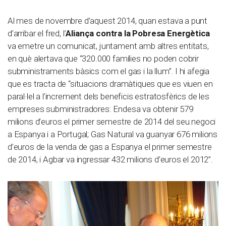
Al mes de novembre d’aquest 2014, quan estava a punt
d’arribar el fred, l’
Aliança contra la Pobresa Energètica
va emetre un comunicat, juntament amb altres entitats,
en què alertava que “320.000 famílies no poden cobrir
subministraments bàsics com el gas i la llum”. I hi afegia
que es tracta de “situacions dramàtiques que es viuen en
paral·lel a l’increment dels beneficis estratosfèrics de les
empreses subministradores: Endesa va obtenir 579
milions d’euros el primer semestre de 2014 del seu negoci
a Espanya i a Portugal; Gas Natural va guanyar 676 milions
d’euros de la venda de gas a Espanya el primer semestre
de 2014, i Agbar va ingressar 432 milions d’euros el 2012”.