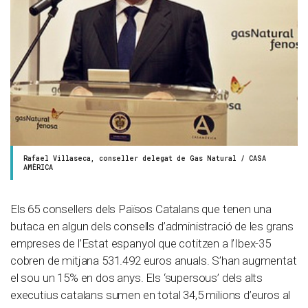
Rafael Villaseca, conseller delegat de Gas Natural / CASA
AMÈRICA
Els 65 consellers dels Països Catalans que tenen una
butaca en algun dels consells d’administració de les grans
empreses de l’Estat espanyol que cotitzen a l’Ibex-35
cobren de mitjana 531.492 euros anuals. S’han augmentat
el sou un 15% en dos anys. Els ‘supersous’ dels alts
executius catalans sumen en total 34,5 milions d’euros al