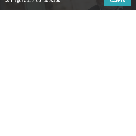
Configuració de cookies
ACCEPTO
Entrevistes
ENRIC JULIANA
“Pujol és el polític català
més important del segle
XX. La seva figura
tornarà”