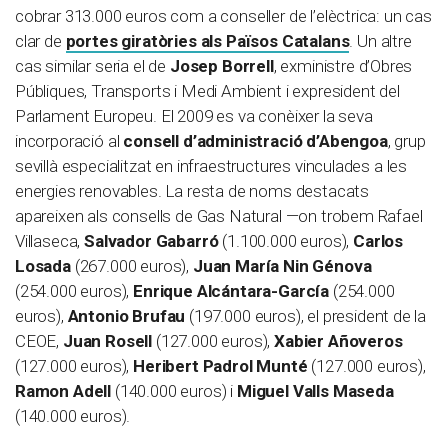
cobrar 313.000 euros com a conseller de l’elèctrica: un cas
clar de
portes giratòries als Països Catalans
. Un altre
cas similar seria el de
Josep Borrell
, exministre d’Obres
Públiques, Transports i Medi Ambient i expresident del
Parlament Europeu. El 2009 es va conèixer la seva
incorporació al
consell d’administració d’Abengoa
, grup
sevillà especialitzat en infraestructures vinculades a les
energies renovables. La resta de noms destacats
apareixen als consells de Gas Natural —on trobem Rafael
Villaseca,
Salvador Gabarró
(1.100.000 euros),
Carlos
Losada
(267.000 euros),
Juan María Nin Génova
(254.000 euros),
Enrique Alcántara-García
(254.000
euros),
Antonio Brufau
(197.000 euros), el president de la
CEOE,
Juan Rosell
(127.000 euros),
Xabier Añoveros
(127.000 euros),
Heribert Padrol Munté
(127.000 euros),
Ramon Adell
(140.000 euros) i
Miguel Valls Maseda
(140.000 euros).