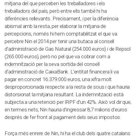
mitjana del que perceben les treballadores i els
treballadors del país, però entre ells també hi ha
diferències rellevants. Precisament, i per la diferència
abismal amb la resta, per elaborar la mitjana de
percepcions, només hi hem comptabilitzat el que va
percebre Nin el 2014 per tenir una butaca al consell
d’administració de Gas Natural (254.000 euros) i de Repsol
(265.000 euros), però no pel que va cobrar com a
indemnització per la seva sortida del consell
d’administració de CaixaBank. L’entitat financera li va
pagar en concret 16.379.000 euros, una xifra molt
desproporcionada respecte a la resta de sous i que hauria
distorsionat la mitjana resultant. La indemnització està
subjecta a una retenció per IRPF d’un 42%. Això vol dir que,
en termes nets, Nin hauria d’ingressar 8,7 milions d’euros
després de fer front al pagament dels seus impostos.
Força més enrere de Nin, hi ha el club dels quatre catalans