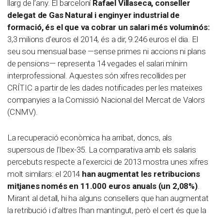
llarg de l’any. El barceloní
Rafael Villaseca, conseller
delegat de Gas Natural i enginyer industrial de
formació, és el que va cobrar un salari més voluminós:
3,3 milions d’euros el 2014, és a dir, 9.246 euros el dia. El
seu sou mensual base —sense primes ni accions ni plans
de pensions— representa 14 vegades el salari mínim
interprofessional. Aquestes són xifres recollides per
CRÍTIC a partir de les dades notificades per les mateixes
companyies a la Comissió Nacional del Mercat de Valors
(CNMV).
La recuperació econòmica ha arribat, doncs, als
supersous de l’Ibex-35. La comparativa amb els salaris
percebuts respecte a l’exercici de 2013 mostra unes xifres
molt similars: el 2014
han augmentat les retribucions
mitjanes només en 11.000 euros anuals (un 2,08%)
.
Mirant al detall, hi ha alguns consellers que han augmentat
la retribució i d’altres l’han mantingut, però el cert és que la