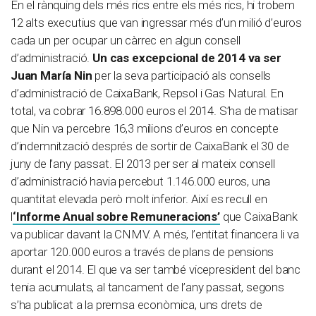
En el rànquing dels més rics entre els més rics, hi trobem
12 alts executius que van ingressar més d’un milió d’euros
cada un per ocupar un càrrec en algun consell
d’administració.
Un cas excepcional de 2014 va ser
Juan María Nin
per la seva participació als consells
d’administració de CaixaBank, Repsol i Gas Natural. En
total, va cobrar 16.898.000 euros el 2014. S’ha de matisar
que Nin va percebre 16,3 milions d’euros en concepte
d’indemnització després de sortir de CaixaBank el 30 de
juny de l’any passat. El 2013 per ser al mateix consell
d’administració havia percebut 1.146.000 euros, una
quantitat elevada però molt inferior. Així es recull en
l
‘Informe Anual sobre Remuneracions’
que CaixaBank
va publicar davant la CNMV. A més, l’entitat financera li va
aportar 120.000 euros a través de plans de pensions
durant el 2014. El que va ser també vicepresident del banc
tenia acumulats, al tancament de l’any passat, segons
s’ha publicat a la premsa econòmica, uns drets de