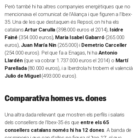
Però també hi ha altres companyies energètiques que no
mencionava el comunicat de l’Aliança i que figuren a l’Ibex-
35. Una de les que destaquen és Repsol, on hi ha els
catalans
Artur Carulla
(398.000 euros el 2014),
Isidre
Fainé
(354.000 euros),
Maria Isabel Gabarró
(265.000
euros),
Juan María Nin
(265.000) i
Demetrio Carceller
(254.000 euros). Pel que fa a Enagas, hi ha
Antonio
Llardén
(que va cobrar 1.737.000 euros el 2014) o
Martí
Parellada
(80.000 euros), i a Iberdrola hi trobem el valencià
Julio de Miguel
(493.000 euros).
Comparativa homes vs. dones
Una altra dada rellevant que mostren els perfils i salaris
dels consellers de l’Ibex-35 és que
entre els 65
consellers catalans només hi ha 12 dones
. A banda de
ser minoria i que cap d’elles no figura al ‘top 12’, el que