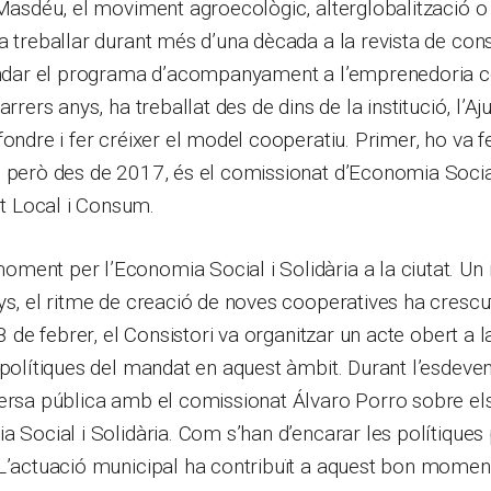
 Masdéu, el moviment agroecològic, alterglobalització o
va treballar durant més d’una dècada a la revista de c
fundar el programa d’acompanyament a l’emprenedoria co
darrers anys, ha treballat des de dins de la institució, l’
fondre i fer créixer el model cooperatiu. Primer, ho va f
, però des de 2017, és el comissionat d’Economia Socia
 Local i Consum.
ent per l’Economia Social i Solidària a la ciutat. Un 
ys, el ritme de creació de noves cooperatives ha cresc
28 de febrer, el Consistori va organitzar un acte obert a 
 polítiques del mandat en aquest àmbit. Durant l’esdeve
versa pública amb el comissionat Álvaro Porro sobre el
a Social i Solidària. Com s’han d’encarar les polítiques
 L’actuació municipal ha contribuït a aquest bon momen