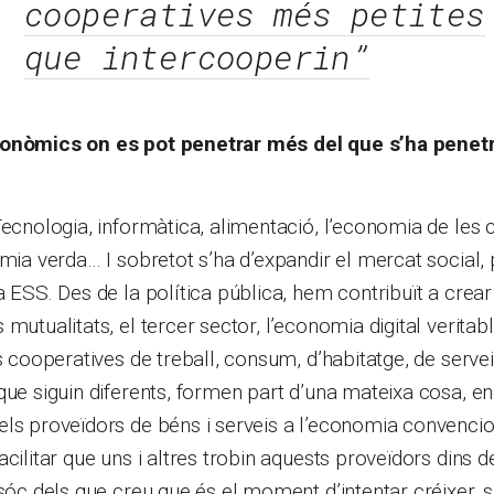
cooperatives més petites
que intercooperin”
onòmics on es pot penetrar més del que s’ha penetra
Tecnologia, informàtica, alimentació, l’economia de les c
omia verda… I sobretot s’ha d’expandir el mercat social
a ESS. Des de la política pública, hem contribuït a crea
 mutualitats, el tercer sector, l’economia digital verita
s cooperatives de treball, consum, d’habitatge, de servei
que siguin diferents, formen part d’una mateixa cosa, 
els proveïdors de béns i serveis a l’economia convenci
acilitar que uns i altres trobin aquests proveïdors dins 
 sóc dels que creu que és el moment d’intentar créixer, s