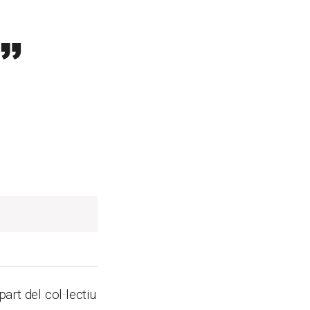
t”
art del col·lectiu