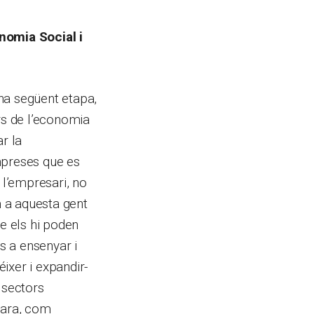
onomia Social i
na següent etapa,
rs de l’economia
r la
mpreses que es
 l’empresari, no
 a aquesta gent
ue els hi poden
es a ensenyar i
ixer i expandir-
 sectors
 ara, com