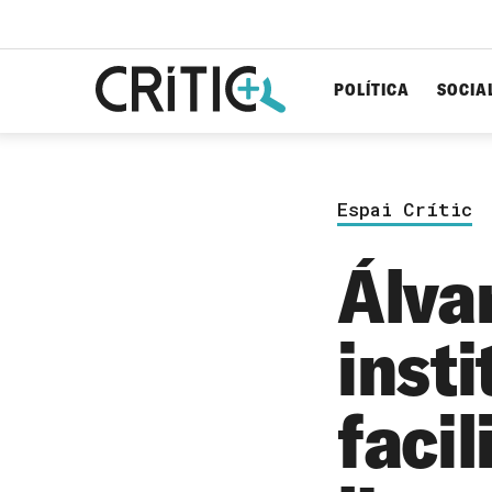
POLÍTICA
SOCIA
Cerca
per...
Espai Crític
Álva
inst
facil