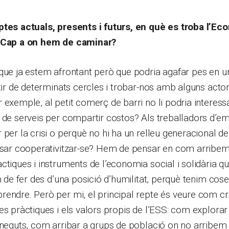
ptes actuals, presents i futurs, en què es troba l’Ec
? Cap a on hem de caminar?
que ja estem afrontant però que podria agafar pes en u
rtir de determinats cercles i trobar-nos amb alguns acto
 exemple, al petit comerç de barri no li podria interessa
 de serveis per compartir costos? Als treballadors d’e
 per la crisi o perquè no hi ha un relleu generacional de
essar cooperativitzar-se? Hem de pensar en com arribem
ctiques i instruments de l’economia social i solidària q
em de fer des d’una posició d’humilitat, perquè tenim cos
endre. Però per mi, el principal repte és veure com cré
es pràctiques i els valors propis de l’ESS: com explorar
oneguts, com arribar a grups de població on no arribem