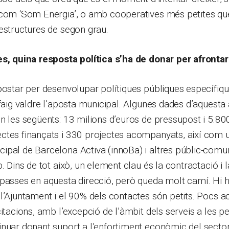
 com ‘Som Energia’, o amb cooperatives més petites qu
estructures de segon grau.
es, quina resposta política s’ha de donar per afrontar
postar per desenvolupar polítiques públiques específiqu
 faig valdre l’aposta municipal. Algunes dades d’aquesta
n les següents: 13 milions d’euros de pressupost i 5.800
ctes finançats i 330 projectes acompanyats, així com 
ipal de Barcelona Activa (innoBa) i altres públic-comu
b. Dins de tot això, un element clau és la contractació i
 passes en aquesta direcció, però queda molt camí. Hi 
l’Ajuntament i el 90% dels contactes són petits. Pocs a
citacions, amb l’excepció de l’àmbit dels serveis a les p
nuar donant suport a l’enfortiment econòmic del sector