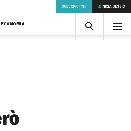
SUBSCRIU-T'HI
INICIA SESSIÓ
ECONOMIA
Cerca
M
Cerca
erò