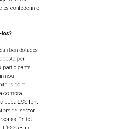
e es confederin o
-los?
es i ben dotades.
 aposta per
 participants,
un nou
nitaris com
 la compra
ha poca ESS fent
ctors del sector
ersones. En tot
. L’ESS és un