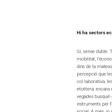
Hi ha sectors ec
Sí, sense dubte. 
mobilitat, l’econ
dins de la mateix
percepció que les
col·laborativa, le
etcètera, encara 
vegades busquin 
instruments per f
social. A més, jo