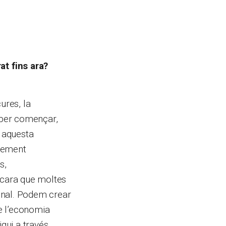
t fins ara?
ures, la
, per començar,
r aquesta
blement
s,
encara que moltes
onal. Podem crear
de l’economia
igui a través