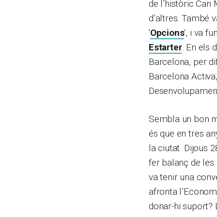
de l’històric Can
d’altres. També 
‘
Opcions
‘, i va 
Estarter
. En els 
Barcelona, per di
Barcelona Activa
Desenvolupament
Sembla un bon mom
és que en tres an
la ciutat. Dijous 
fer balanç de les
va tenir una con
afronta l’Economi
donar-hi suport?