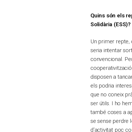
Quins són els re
Solidària (ESS)
Un primer repte, 
seria intentar so
convencional. Per
cooperativització
disposen a tancar
els podria inter
que no coneix prà
ser útils. I ho h
també coses a apr
se sense perdre l
d’activitat poc c