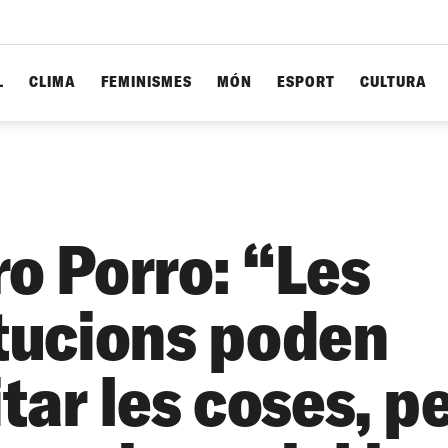
L
CLIMA
FEMINISMES
MÓN
ESPORT
CULTURA
ro Porro: “Les
itucions poden
itar les coses, p