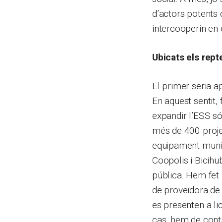
d’actors potents
intercooperin en 
Ubicats els rept
El primer seria a
En aquest sentit,
expandir l’ESS só
més de 400 proje
equipament munic
Coopolis i Bicihu
pública. Hem fet
de proveïdora de 
es presenten a li
cas, hem de conti