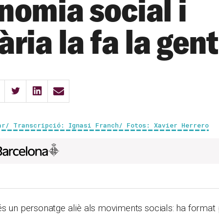
nomia social i
ària la fa la gen
ar/ Transcripció: Ignasi Franch/ Fotos: Xavier Herrero
s un personatge aliè als moviments socials: ha format p