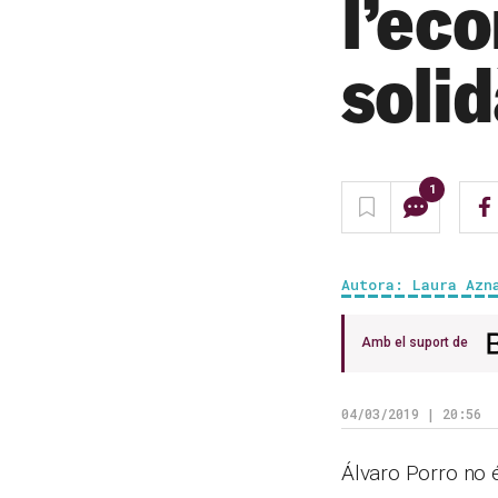
l’eco
solid
1
Autora: Laura Azn
Amb el suport de
04/03/2019 | 20:56
Álvaro Porro no é