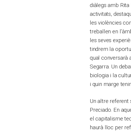
diàlegs amb Rita 
activitats, desta
les violències con
treballen en l’àm
les seves experiè
tindrem la oportu
qual conversarà 
Segarra. Un debat
biologia i la cul
i quin marge tenim
Un altre referent 
Preciado. En aque
el capitalisme te
haurà lloc per ref