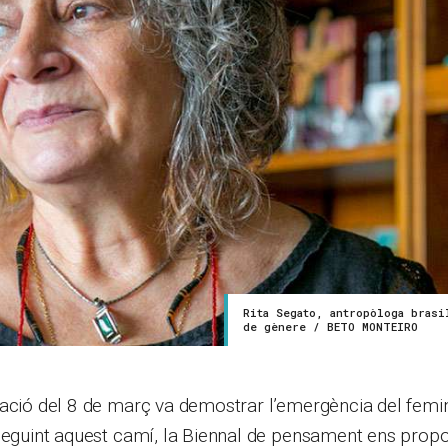
Rita Segato, antropòloga brasi
de gènere / BETO MONTEIRO
tació del 8 de març va demostrar l’emergència del femi
Seguint aquest camí, la Biennal de pensament ens propo