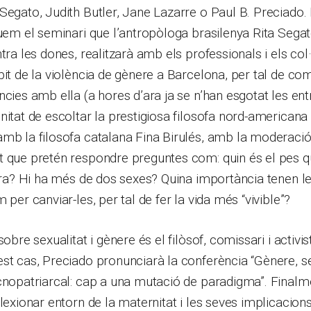
Segato, Judith Butler, Jane Lazarre o Paul B. Preciado.
quem el seminari que l’antropòloga brasilenya Rita Segat
tra les dones, realitzarà amb els professionals i els col
bit de la violència de gènere a Barcelona, per tal de com
ncies amb ella (a hores d’ara ja se n’han esgotat les e
nitat de escoltar la prestigiosa filosofa nord-americana 
amb la filosofa catalana Fina Birulés, amb la moderaci
 que pretén respondre preguntes com: quin és el pes qu
tura? Hi ha més de dos sexes? Quina importància tenen 
 per canviar-les, per tal de fer la vida més “vivible”?
sobre sexualitat i gènere és el filòsof, comissari i activis
st cas, Preciado pronunciarà la conferència “Gènere, se
cnopatriarcal: cap a una mutació de paradigma”. Finalm
lexionar entorn de la maternitat i les seves implicacions