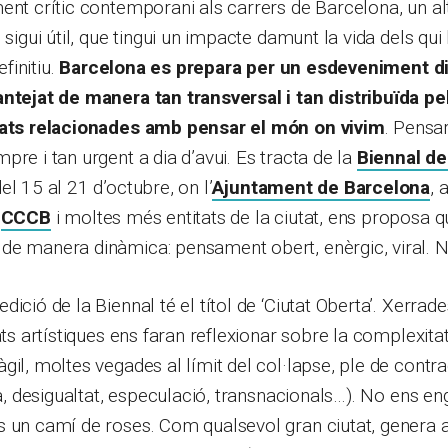
ent crític contemporani als carrers de Barcelona, un al
e sigui útil, que tingui un impacte damunt la vida dels q
efinitiu.
Barcelona es prepara per un esdeveniment di
antejat de manera tan transversal i tan distribuïda pe
tats relacionades amb pensar el món on vivim
. Pensar
pre i tan urgent a dia d’avui. Es tracta de la
Biennal d
el 15 al 21 d’octubre, on l’
Ajuntament de Barcelona
, 
l
CCCB
i moltes més entitats de la ciutat, ens proposa 
e manera dinàmica: pensament obert, enèrgic, viral. Ni cr
ició de la Biennal té el títol de ‘Ciutat Oberta’. Xerrades,
ats artístiques ens faran reflexionar sobre la complexitat 
gil, moltes vegades al límit del col·lapse, ple de contr
ica, desigualtat, especulació, transnacionals…). No ens e
 un camí de roses. Com qualsevol gran ciutat, genera a