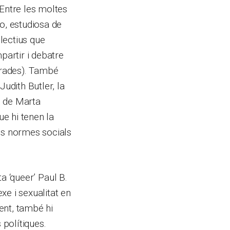
 Entre les moltes
o, estudiosa de
·lectius que
partir i debatre
ntrades). També
Judith Butler, la
ó de Marta
e hi tenen la
les normes socials
ta ‘queer’ Paul B.
xe i sexualitat en
ent, també hi
 polítiques.