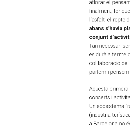
aflorar el pensam
finalment, fer qu
l’asfalt, el repte d
abans s’havia pl
conjunt d’activi
Tan necessari sem
es durà a terme d
col·laboració de
parlem i pensem d
Aquesta primera ed
concerts i activit
Un ecosistema frà
(industria turíst
a Barcelona no és