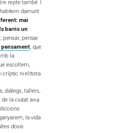
tre repte també. I
ui habitem damunt
ferent: mai
ls barris un
, pensar, pensar.
e pensament
, que
amb la
que escoltem,
íptic ni elitista.
 diàlegs, tallers,
de la ciutat avui.
adiccions
nganyarem, la vida
ltes dosis