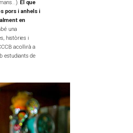
humans…).
El que
s pors i anhels i
nalment en
mbé una
, històries i
CCCB acollirà a
b estudiants de