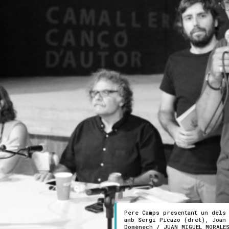
Pere Camps presentant un dels
amb Sergi Picazo (dret), Joan 
Domènech / JUAN MIGUEL MORALE