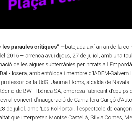
 les paraules crítiques”
—batejada així arran de la col
del 2016— arrenca avui dijous, 27 de juliol, amb una ta
ació de les aigües subterrànies per nitrats a l’Empordà
 Ball-llosera, ambientòloga i membre d’IADEM-Salvem 
i professor de la UdG; Jaume Homs, alcalde de Navata,
r tècnic de BWT Ibèrica SA, empresa fabricant d’equips de
evi al concert d’inauguració de Camallera Cançó d’Autor
8 de juliol, amb ‘Les Kol·lontai’, l’espectacle de canço
igualtat que interpreten Montse Castellà, Sílvia Comes, Me