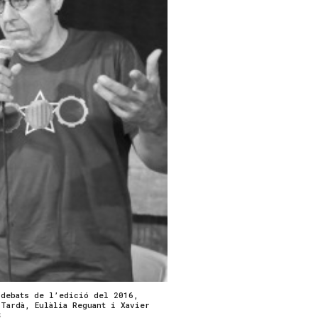
 debats de l’edició del 2016,
Tardà, Eulàlia Reguant i Xavier
S