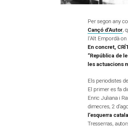
Per segon any con
Cançó d’Autor
, 
l’Alt Empordà on 
En concret, CRÍT
“República de le
les actuacions mu
Els periodistes d
El primer es fa di
Enric Juliana i R
dimecres, 2 d’ago
l’esquerra catal
Tresserras, autor