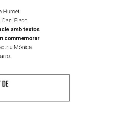
ma Humet
i Dani Flaco
tacle amb textos
s van commemorar
’actriu Mònica
arro.