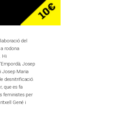
·laboració del
ula rodona
. Hi
l’Empordà; Josep
 i Josep Maria
 desnitrificació.
, que es fa
ns feministes per
ritxell Gené i