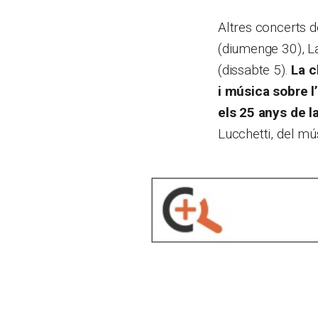
Altres concerts 
(diumenge 30), La
(dissabte 5).
La c
i música sobre l
els 25 anys de l
Lucchetti, del mú