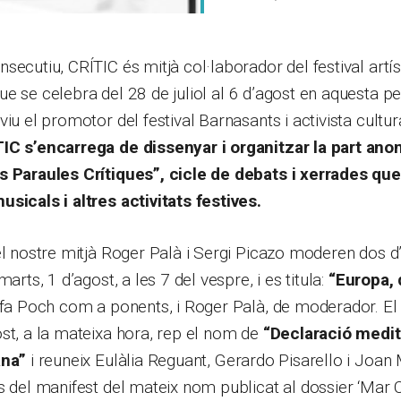
secutiu, CRÍTIC és mitjà col·laborador del festival artí
que se celebra del 28 de juliol al 6 d’agost en aquesta p
viu el promotor del festival Barnasants i activista cult
IC s’encarrega de dissenyar i organitzar la part an
s Paraules Crítiques”, cicle de debats i xerrades qu
sicals i altres activitats festives.
el nostre mitjà Roger Palà i Sergi Picazo moderen dos d
marts, 1 d’agost, a les 7 del vespre, i es titula:
“Europa, 
afa Poch com a ponents, i Roger Palà, de moderador. El
st, a la mateixa hora, rep el nom de
“Declaració medit
ana”
i reuneix Eulàlia Reguant, Gerardo Pisarello i Joan
s del manifest del mateix nom publicat al dossier ‘Mar Cr