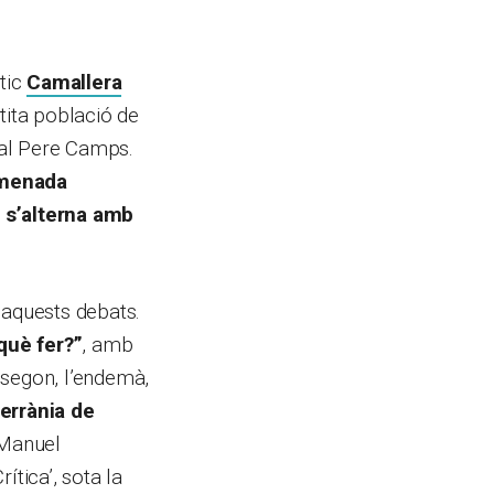
stic
Camallera
etita població de
ural Pere Camps.
omenada
e s’alterna amb
’aquests debats.
què fer?”
, amb
 segon, l’endemà,
errània de
 Manuel
ítica’, sota la