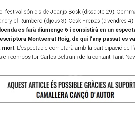
del festival són els de Joanjo Bosk (dissabte 29), Gem
ndry el Rumbero (dijous 3), Cesk Freixas (divendres 4) 
loenda es farà diumenge 6 i consistirà en un espec
’escriptora Montserrat Roig, de qui l’any passat e
a mort
. L’espectacle comptarà amb la participació de l
sic i compositor Carles Beltran i de la cantant Tanit Nav