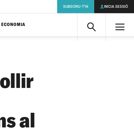
SUBSCRIU-T'HI
INICIA SESSIÓ
ECONOMIA
Cerca
M
Cerca
llir
ns al