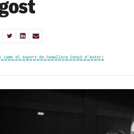
agost
ú (amb el suport de Camallera Cançó d'Autor)