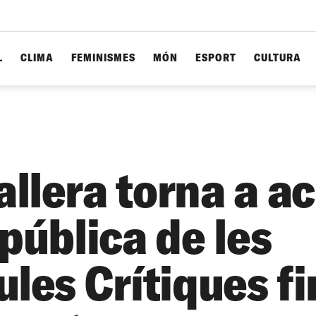
L
CLIMA
FEMINISMES
MÓN
ESPORT
CULTURA
lera torna a aco
pública de les
les Crítiques fi