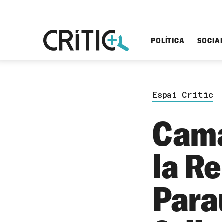
POLÍTICA
SOCIA
Cerca
per...
Espai Crític
Camal
la Re
Parau