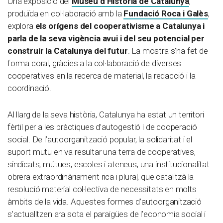
Una exposició del
Museu d’Història de Catalunya
,
produïda en col·laboració amb la
Fundació Roca i Galès
,
explora
els orígens del cooperativisme a Catalunya i
parla de la seva vigència avui i del seu potencial per
construir la Catalunya del futur
. La mostra s’ha fet de
forma coral, gràcies a la col·laboració de diverses
cooperatives en la recerca de material, la redacció i la
coordinació.
Al llarg de la seva història, Catalunya ha estat un territori
fèrtil per a les pràctiques d’autogestió i de cooperació
social. De l’autoorganització popular, la solidaritat i el
suport mutu en va resultar una terra de cooperatives,
sindicats, mútues, escoles i ateneus, una institucionalitat
obrera extraordinàriament rica i plural, que catalitzà la
resolució material col·lectiva de necessitats en molts
àmbits de la vida. Aquestes formes d’autoorganització
s’actualitzen ara sota el paraigües de l’economia social i