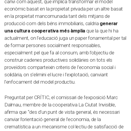
canvi com aquest, que implica transformar el model
econòmic basat en la propietat privada per un altre basat
en la propietat mancomunada tant dels mitjans de
producció com dels béns immobiliaris, caldria
generar
una cultura cooperativa més àmplia
que la que hi ha
actualment, on l’educació juga un paper fonamental per tal
de formar persones socialment responsables,
especialment pel que fa al consum, amb l’objectiu de
construir cadenes productives solidàries on tots els
proveïdors comparteixin criteris de l’economia social i
solidària, on s’elimini el lucre i l’explotació, canviant
l’enfocament del model productiu.
Preguntat per CRÍTIC, el comissari de l’exposició Marc
Dalmau, membre de la cooperativa La Ciutat Invisible,
afirma que “des d’un punt de vista general, és necessari
canviar l’orientació general de l’economia, de la
crematística a un mecanisme col·lectiu de satisfacció de