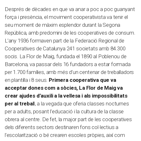
Després de dècades en que va anar a poc a poc guanyant
força i presència, el moviment cooperativista va tenir el
seu moment de màxim esplendor durant la Segona
República, amb predomini de les cooperatives de consum.
L’any 1936 formaven part de la Federació Regional de
Cooperatives de Catalunya 241 societats amb 84.300
socis. La Flor de Maig, fundada el 1890 al Poblenou de
Barcelona, va passar dels 16 fundadors a estar formada
per 1.700 famílies, amb més d’un centenar de treballadors
en plantilla i 8 seus.
Primera cooperativa que va
acceptar dones com a sòcies, La Flor de Maig va
crear ajudes d’auxili a la vellesa i als impossibilitats
per al trebal
l, a la vegada que oferia classes nocturnes
per a adults, posant l’educació i la cultura de la classe
obrera al centre. De fet, la major part de les cooperatives
dels diferents sectors destinaren fons col·lectius a
l’escolarització o bé crearen escoles pròpies, així com