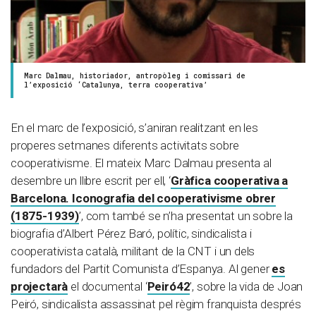
Marc Dalmau, historiador, antropòleg i comissari de
l’exposició ‘Catalunya, terra cooperativa’
En el marc de l’exposició, s’aniran realitzant en les
properes setmanes diferents activitats sobre
cooperativisme. El mateix Marc Dalmau presenta al
desembre un llibre escrit per ell, ‘
Gràfica cooperativa a
Barcelona. Iconografia del cooperativisme obrer
(1875-1939)
’, com també se n’ha presentat un sobre la
biografia d’Albert Pérez Baró, polític, sindicalista i
cooperativista català, militant de la CNT i un dels
fundadors del Partit Comunista d’Espanya. Al gener
es
projectarà
el documental ‘
Peiró42
’, sobre la vida de Joan
Peiró, sindicalista assassinat pel règim franquista després