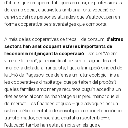
d’obrers que recuperen fàbriques en crisi, de professionals
del camp social, d’activistes amb una forta vocació de
canvi social i de persones aturades que s’autoocupen en
forma cooperativa pels avantatges que comporta.
A més de les cooperatives de treball i de consum,
d’altres
sectors han anat ocupant esferes importants de
l’economia mitjançant la cooperació
. Des del “Volem
viure de la terra!”, ja reinvindicat pel sector agrari des del
final de la dictadura franquista, lligat a la irrupció sindical de
la Unió de Pagesos, que defensa un futur ecològic, fins a
les cooperatives d’habitatge, que parteixen del propòsit
que les famílies amb menys recursos puguin accedir a un
dret essencial com és l’habitatge a un preu menor que el
del mercat. Les finances ètiques —que advoquen per un
sistema ètic, orientat a desenvolupar un model econòmic
transformador, democràtic, equitatiu i sostenible— o
l’educació també han estat àmbits en els que el