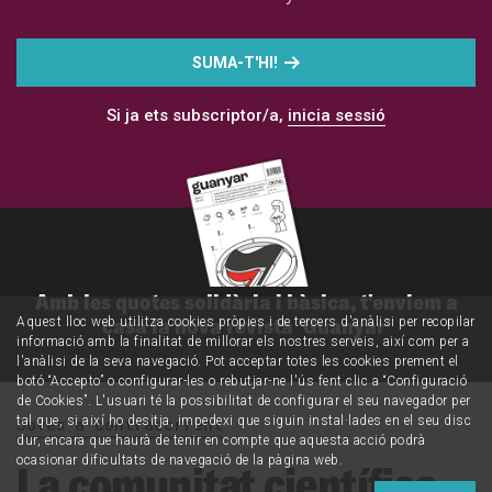
SUMA-T'HI!
Si ja ets subscriptor/a,
inicia sessió
Amb les quotes solidària i bàsica, t'enviem a
casa la nova revista 'Guanyar'
Aquest lloc web utilitza cookies pròpies i de tercers d'anàlisi per recopilar
informació amb la finalitat de millorar els nostres serveis, així com per a
l'anàlisi de la seva navegació. Pot acceptar totes les cookies prement el
botó “Accepto” o configurar-les o rebutjar-ne l'ús fent clic a “Configuració
de Cookies”. L'usuari té la possibilitat de configurar el seu navegador per
tal que, si així ho desitja, impedexi que siguin instal·lades en el seu disc
Joves a contracorrent
dur, encara que haurà de tenir en compte que aquesta acció podrà
ocasionar dificultats de navegació de la pàgina web.
La comunitat científica