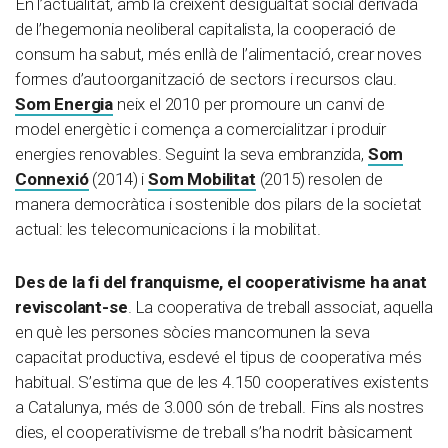
En l’actualitat, amb la creixent desigualtat social derivada
de l’hegemonia neoliberal capitalista, la cooperació de
consum ha sabut, més enllà de l’alimentació, crear noves
formes d’autoorganització de sectors i recursos clau.
Som Energia
neix el 2010 per promoure un canvi de
model energètic i comença a comercialitzar i produir
energies renovables. Seguint la seva embranzida,
Som
Connexió
(2014) i
Som Mobilitat
(2015) resolen de
manera democràtica i sostenible dos pilars de la societat
actual: les telecomunicacions i la mobilitat.
Des de la fi del franquisme, el cooperativisme ha anat
reviscolant-se
. La cooperativa de treball associat, aquella
en què les persones sòcies mancomunen la seva
capacitat productiva, esdevé el tipus de cooperativa més
habitual. S’estima que de les 4.150 cooperatives existents
a Catalunya, més de 3.000 són de treball. Fins als nostres
dies, el cooperativisme de treball s’ha nodrit bàsicament