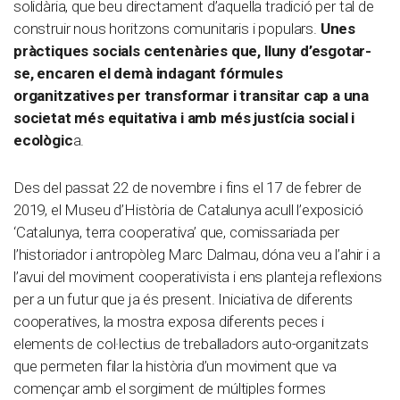
solidària, que beu directament d’aquella tradició per tal de
construir nous horitzons comunitaris i populars.
Unes
pràctiques socials centenàries que, lluny d’esgotar-
se, encaren el demà indagant fórmules
organitzatives per transformar i transitar cap a una
societat més equitativa i amb més justícia social i
ecològic
a.
Des del passat 22 de novembre i fins el 17 de febrer de
2019, el Museu d’Història de Catalunya acull l’exposició
‘Catalunya, terra cooperativa’ que, comissariada per
l’historiador i antropòleg Marc Dalmau, dóna veu a l’ahir i a
l’avui del moviment cooperativista i ens planteja reflexions
per a un futur que ja és present. Iniciativa de diferents
cooperatives, la mostra exposa diferents peces i
elements de col·lectius de treballadors auto-organitzats
que permeten filar la història d’un moviment que va
començar amb el sorgiment de múltiples formes