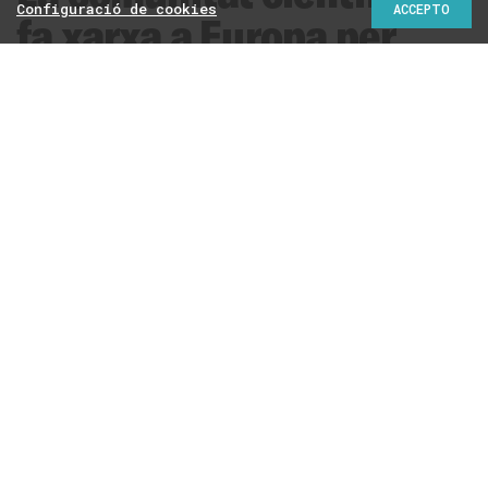
Configuració de cookies
ACCEPTO
fa xarxa a Europa per
estudiar el benestar
infantil
Maria Rubio @mrubiogarcia
Amb la col·laboració de
26/11/2018 | 19:11