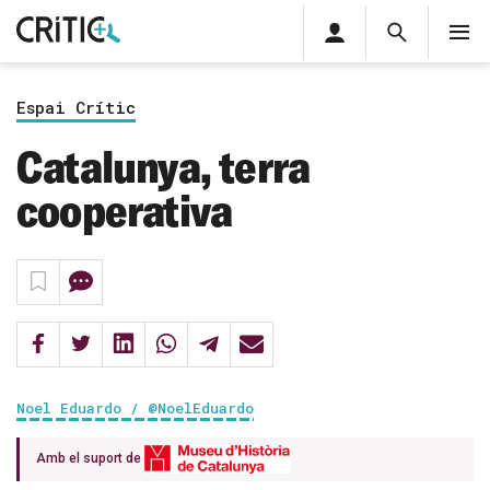
Àrea
Cerca
M
privada
Cerca
Subscriu-t'hi
Cerc
per...
Espai Crític
Inicia sessió
Catalunya, terra
cooperativa
Noel Eduardo / @NoelEduardo
Amb el suport de