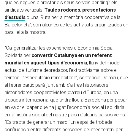
que es negués a prestar els seus serveis per dirigir els
sindicats verticals.
Taules rodones
,
presentacions
d’estudis
o una ‘Ruta per la memòria cooperativa de la
Barceloneta’, són algunes de les activitats organitzades en
paral·lel a la mostra.
“Cal generalitzar les experiències d’Economia Social i
Solidària per
convertir Catalunya en un referent
mundial en aquest tipus d’economia
, lluny del model
actual del turisme depredador, l’extractivisme sobre el
territori i l’especulació immobiliària”, sentencia Dalmau, que
al febrer participarà, junt amb d’altres historiadors i
historiadores cooperativistes d’arreu d’Europa, en una
trobada internacional que tindrà lloc a Barcelona per posar
en valor el paper que ha jugat l’economia social i solidària
en la història social del nostre país i d’alguns països veïns.
“Es tracta de generar un marc i un espai de trobada i
confluència entre diferents persones del mediterrani per