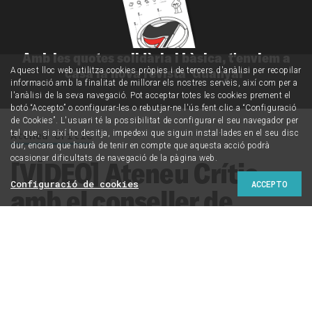
Amb les quotes solidària i bàsica, t'enviem a
casa la nova revista 'Guanyar'
Aquest lloc web utilitza cookies pròpies i de tercers d'anàlisi per recopilar
informació amb la finalitat de millorar els nostres serveis, així com per a
l'anàlisi de la seva navegació. Pot acceptar totes les cookies prement el
botó “Accepto” o configurar-les o rebutjar-ne l'ús fent clic a “Configuració
de Cookies”. L'usuari té la possibilitat de configurar el seu navegador per
tal que, si així ho desitja, impedexi que siguin instal·lades en el seu disc
Ateneu Crític
dur, encara que haurà de tenir en compte que aquesta acció podrà
ocasionar dificultats de navegació de la pàgina web.
[VÍDEO] Ateneu Crític
Configuració de cookies
ACCEPTO
amb el conseller de
Salut, Manel Balcells
Hi hem parlat de la transformació de l'atenció primària i
de la incorporació de nous rols professionals, amb la
participació de tres persones que treballen en l'àmbit