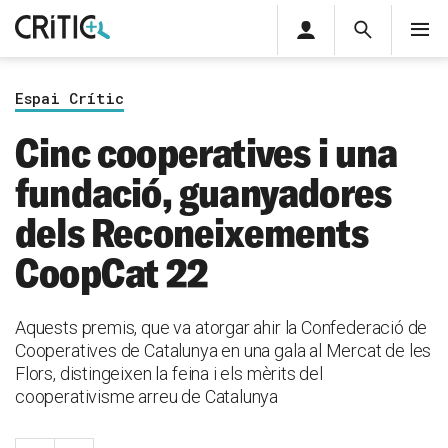
Àrea
Cerca
M
privada
Cerca
Subscriu-t'hi
Cerc
per...
Espai Crític
Inicia sessió
Cinc cooperatives i una
fundació, guanyadores
dels Reconeixements
CoopCat 22
Aquests premis, que va atorgar ahir la Confederació de
Cooperatives de Catalunya en una gala al Mercat de les
Flors, distingeixen la feina i els mèrits del
cooperativisme arreu de Catalunya