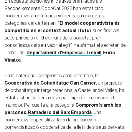
En aquesta edició, les iniciatives premiades als
Reconeixements CoopCat 2022 han estat cinc
cooperatives i una fundació per cada una de les
categories del certamen. “
El model cooperativista és
competitiu en el context actual i futur
si és fidel als
seus principis i si el conjunt de la societat pren
consciència del seu valor afegit”, ha afirmat el secretari de
Treball del
Departament d’Empresa i Treball
,
Enric
Vinaixa
.
En la categoria Compromís amb el territori, la
Cooperativa de Cohabitatge Can Carner
, un projecte
de cohabitatge intergeneracional a Castellar del Vallès, ha
estat distingida per la seva participació i implicació al
municipi. Pel que fa a la categoria
Compromís amb les
persones
,
Ramaders del Baix Empordà
, una
cooperativa especialitzada en la producció i
comercialització cooperativa de la llet i dels seus derivats,