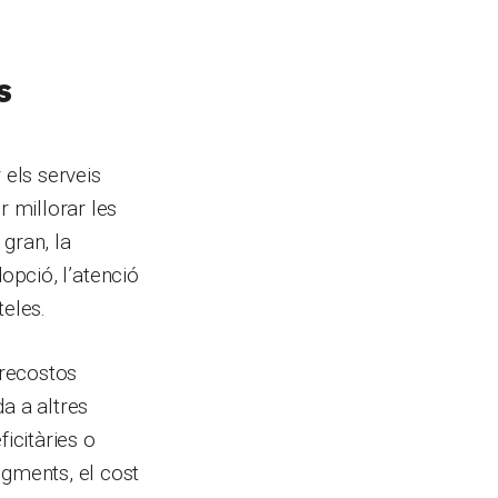
s
 els serveis
r millorar les
 gran, la
dopció, l’atenció
teles.
brecostos
a a altres
icitàries o
gments, el cost