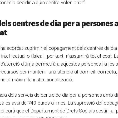
sones a decidir a quin centre volen anar”.
dels centres de dia per a persones
at
ha acordat suprimir el copagament dels centres de dia
ntel·lectual o física i, per tant, n’assumirà tot el cost. L
 d’atenció diürna permetrà a aquestes persones i a les 
ecursos per mantenir una atenció al domicili correcta, 
ne al màxim la institucionalització.
ncia dels serveis de centre de dia per a persones amb d
ísica és avui de 740 euros al mes. La supressió del copa
mplicarà que el Departament de Drets Socials destini al 