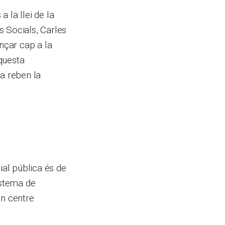
 la llei de la
s Socials, Carles
nçar cap a la
Aquesta
ja reben la
ial pública és de
istema de
un centre