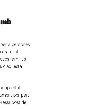
 amb
 per a persones
a gratuïtat
seves famílies
i, d’aquesta
iscapacitat
gament per part
pressupost del