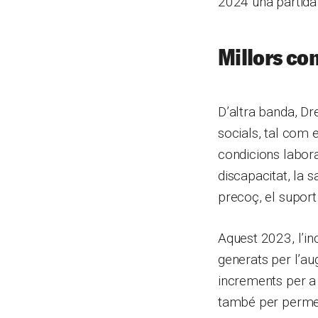
2024 una partida
Millors co
D’altra banda, Dr
socials, tal com 
condicions laboral
discapacitat, la s
precoç, el suport
Aquest 2023, l’i
generats per l’au
increments per a 
també per permet