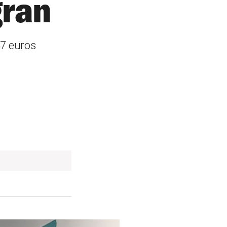
gran
47 euros