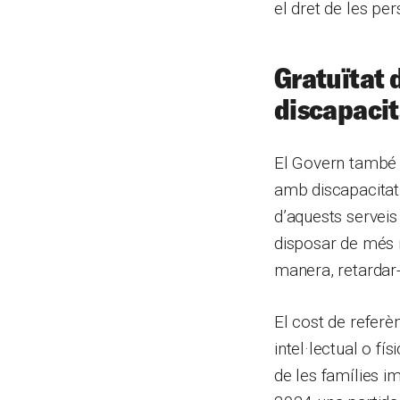
el dret de les per
Gratuïtat 
discapacit
El Govern també 
amb discapacitat i
d’aquests serveis
disposar de més r
manera, retardar-
El cost de referè
intel·lectual o f
de les famílies i