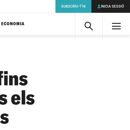
SUBSCRIU-T'HI
INICIA SESSIÓ
ECONOMIA
Cerca
M
Cerca
fins
s els
es