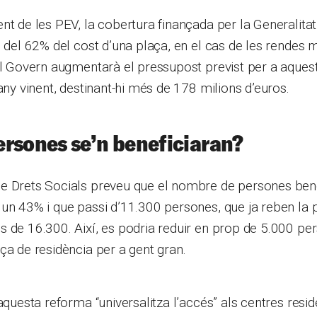
nt de les PEV, la cobertura finançada per la Generalita
p del 62% del cost d’una plaça, en el cas de les rendes 
el Govern augmentarà el pressupost previst per a aques
’any vinent, destinant-hi més de 178 milions d’euros.
rsones se’n beneficiaran?
e Drets Socials preveu que el nombre de persones bene
un 43% i que passi d’11.300 persones, que ja reben la 
 de 16.300. Així, es podria reduir en prop de 5.000 pers
ça de residència per a gent gran.
aquesta reforma “universalitza l’accés” als centres reside