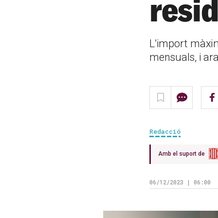
resi
L’import màxim
mensuals, i ar
Redacció
Amb el suport de
06/12/2023 | 06:00