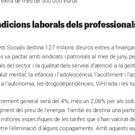
 extra de més de 500.000 euros.
ndicions laborals dels professional
ets Socials destina 127 milions d’euros extres a finançar
es va pactar amb sindicats i patronals al mes de juny, pe
s del sector i la qualitat dels serveis d’atenció a la gent
alut mental, la infància i l’adolescència, l’acolliment i l’a
 a l’autonomia, les drogodependències, VIH/sida i les tu
ncrement general serà del 4%, més un 2,08% per als so
gment del preu de l’energia. També es destina una partid
millores específiques de les tarifes que s’han valorat def
re l’eliminació d’alguns copagaments. Amb aquests au