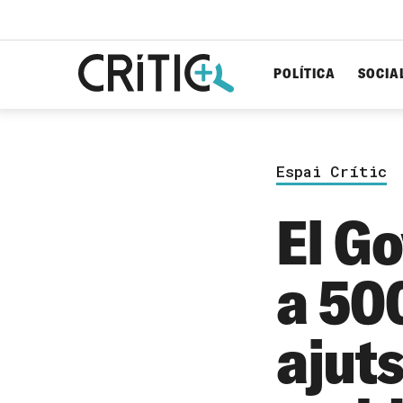
POLÍTICA
SOCIA
Cerca
per...
Espai Crític
El G
a 50
ajuts