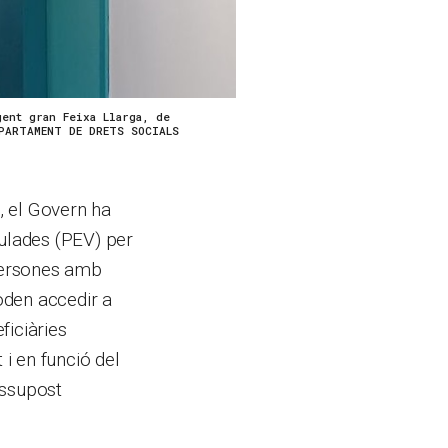
ent gran Feixa Llarga, de
EPARTAMENT DE DRETS SOCIALS
u, el Govern ha
ulades (PEV) per
 persones amb
oden accedir a
ficiàries
i en funció del
essupost