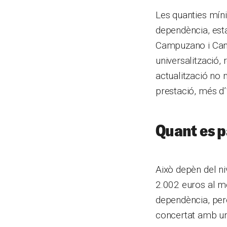
Les quanties míni
dependència, esta
Campuzano i Cana
universalització, r
actualització no 
prestació, més d
Quant es p
Això depèn del ni
2.002 euros al me
dependència, però
concertat amb un 