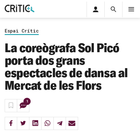
Àrea
Cerca
M
privada
Cerca
Subscriu-t'hi
Cerc
per...
Espai Crític
Inicia sessió
La coreògrafa Sol Picó
porta dos grans
espectacles de dansa al
Mercat de les Flors
1