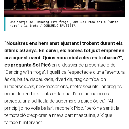
Una imatge de ‘Dancing with frogs’, amb Sol Picó com a ‘vuitè
home’ a la dreta / CONSUELO BAUTISTA
“Nosaltres ens hem anat ajustant i trobant durant els
últims 50 anys. En canvi, els homes tot just emprenen
ara aquest camí. Quins nous obstacles es trobaran?”,
es pregunta Sol Picó
en el dossier de presentació de
‘Dancing with frogs’. I qualifica l’espectacle d’una “aventura
àcida, bruta, disbauxada, divertida, tragicòmica, on
lumbersexuals, neo-macarrons, metrosexuals i andrògins
coincideixen tots junts en la cua d’un cinema on es
projecta una pel·lícula de superherois psicològica”. “Al
principi jo no volia ballar”, reconeix Picó, “però he sentit la
temptació d’explorar la meva part masculina, així que
també hi intervinc”.