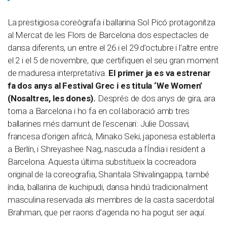
La prestigiosa coreògrafa i ballarina Sol Picó protagonitza
al Mercat de les Flors de Barcelona dos espectacles de
dansa diferents, un entre el 26 i el 29 d’octubre i l’altre entre
el 2 i el 5 de novembre, que certifiquen el seu gran moment
de maduresa interpretativa.
El primer ja es va estrenar
fa dos anys al Festival Grec i es titula ‘We Women’
(Nosaltres, les dones).
Després de dos anys de gira, ara
torna a Barcelona i ho fa en col·laboració amb tres
ballarines més damunt de l’escenari: Julie Dossavi,
francesa d’origen africà, Minako Seki, japonesa establerta
a Berlín, i Shreyashee Nag, nascuda a l’Índia i resident a
Barcelona. Aquesta última substitueix la cocreadora
original de la coreografia, Shantala Shivalingappa, també
índia, ballarina de kuchipudi, dansa hindú tradicionalment
masculina reservada als membres de la casta sacerdotal
Brahman, que per raons d’agenda no ha pogut ser aquí.