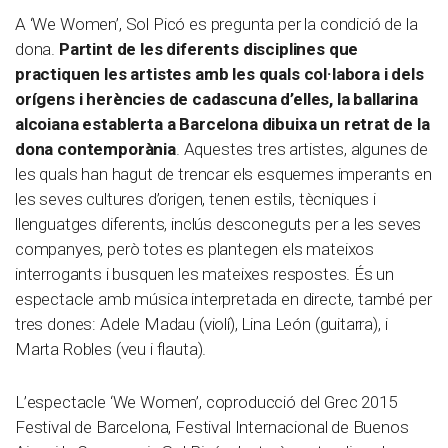
A ‘We Women’, Sol Picó es pregunta per la condició de la
dona.
Partint de les diferents disciplines que
practiquen les artistes amb les quals col·labora i dels
orígens i herències de cadascuna d’elles, la ballarina
alcoiana establerta a Barcelona dibuixa un retrat de la
dona contemporània
. Aquestes tres artistes, algunes de
les quals han hagut de trencar els esquemes imperants en
les seves cultures d’origen, tenen estils, tècniques i
llenguatges diferents, inclús desconeguts per a les seves
companyes, però totes es plantegen els mateixos
interrogants i busquen les mateixes respostes. És un
espectacle amb música interpretada en directe, també per
tres dones: Adele Madau (violí), Lina León (guitarra), i
Marta Robles (veu i flauta).
L’espectacle ‘We Women’, coproducció del Grec 2015
Festival de Barcelona, Festival Internacional de Buenos