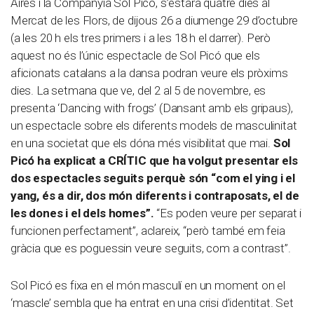
Aires i la Companyia Sol Picó, s’estarà quatre dies al
Mercat de les Flors, de dijous 26 a diumenge 29 d’octubre
(a les 20 h els tres primers i a les 18 h el darrer). Però
aquest no és l’únic espectacle de Sol Picó que els
aficionats catalans a la dansa podran veure els pròxims
dies. La setmana que ve, del 2 al 5 de novembre, es
presenta ‘Dancing with frogs’ (Dansant amb els gripaus),
un espectacle sobre els diferents models de masculinitat
en una societat que els dóna més visibilitat que mai.
Sol
Picó ha explicat a CRÍTIC que ha volgut presentar els
dos espectacles seguits perquè són “com el ying i el
yang, és a dir, dos món diferents i contraposats, el de
les dones i el dels homes”.
“Es poden veure per separat i
funcionen perfectament”, aclareix, “però també em feia
gràcia que es poguessin veure seguits, com a contrast”.
Sol Picó es fixa en el món masculí en un moment on el
‘mascle’ sembla que ha entrat en una crisi d’identitat. Set