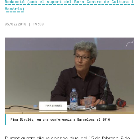
Redacció (amb el suport del Born Centre de Cultura i
Memòria)
05/02/2018 | 19:00
Fina Birulés, en una conferència a Barcelona el 2016
Durant quatre dijous consecutius, del 15 de febrer al 8 de