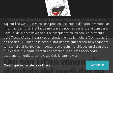
Amb les quotes solidària i bàsica, t'enviem a
casa la nova revista 'Guanyar'
Aquest lloc web utilitza cookies pròpies i de tercers d'anàlisi per recopilar
informació amb la finalitat de millorar els nostres serveis, així com per a
l'anàlisi de la seva navegació. Pot acceptar totes les cookies prement el
botó “Accepto” o configurar-les o rebutjar-ne l'ús fent clic a “Configuració
de Cookies”. L'usuari té la possibilitat de configurar el seu navegador per
tal que, si així ho desitja, impedexi que siguin instal·lades en el seu disc
Notícies
dur, encara que haurà de tenir en compte que aquesta acció podrà
ocasionar dificultats de navegació de la pàgina web.
Qui són i d’on vénen els
Configuració de cookies
ACCEPTO
diputats del nucli dur de
Puigdemont a Junts per
Catalunya
Construïda a tota velocitat en molt pocs dies, la
candidatura de Junts per Catalunya (JxCat), liderada