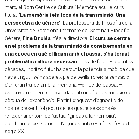
març, el Born Centre de Cultura i Memòria acull el curs
titulat
‘La memòria i els llocs de la transmissió. Una
perspectiva de gènere’
. La professora de Filosofia de la
Universitat de Barcelona i membre del Seminari Filosofia i
Gènere,
Fina Birulés
, n’és la directora.
El curs se centra
en el problema de la transmissió de coneixements en
una època en què el lligam amb el passat s’ha tornat
problemàtic i alhora necessari.
Des de fa unes quantes
dècades, l’horitzó futur ha perdut la potència simbòlica que
havia tingut i se’ns apareix ple de perills i creix la sensació
d’un gran tràfec amb la memòria —el lloc del passat—,
estranyament entremesclada amb una forta sensació de
pèrdua de l’experiència. Partint d’aquest diagnòstic del
nostre present, l’objectiu de les quatre sessions és
reflexionar entorn de l’actual “gir cap a la memòria”,
aprofitant el pensament d’algunes autores i filòsofes del
segle XX.