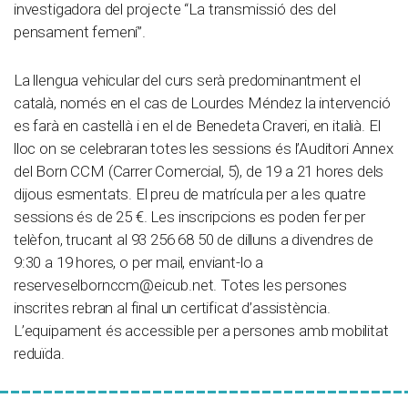
investigadora del projecte “La transmissió des del
pensament femení”.
La llengua vehicular del curs serà predominantment el
català, només en el cas de Lourdes Méndez la intervenció
es farà en castellà i en el de Benedeta Craveri, en italià. El
lloc on se celebraran totes les sessions és l’Auditori Annex
del Born CCM (Carrer Comercial, 5), de 19 a 21 hores dels
dijous esmentats. El preu de matrícula per a les quatre
sessions és de 25 €. Les inscripcions es poden fer per
telèfon, trucant al 93 256 68 50 de dilluns a divendres de
9:30 a 19 hores, o per mail, enviant-lo a
reserveselbornccm@eicub.net. Totes les persones
inscrites rebran al final un certificat d’assistència.
L’equipament és accessible per a persones amb mobilitat
reduïda.