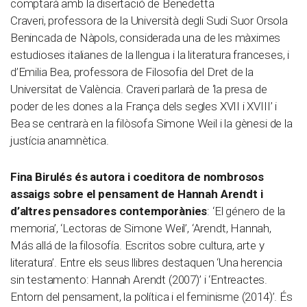
comptarà amb la disertació de Benedetta
Craveri, professora de la Università degli Sudi Suor Orsola
Benincada de Nàpols, considerada una de les màximes
estudioses italianes de la llengua i la literatura franceses, i
d’Emilia Bea, professora de Filosofia del Dret de la
Universitat de València. Craveri parlarà de ‘la presa de
poder de les dones a la França dels segles XVII i XVIII’ i
Bea se centrarà en la filòsofa Simone Weil i la gènesi de la
justícia anamnètica.
Fina Birulés és autora i coeditora de nombrosos
assaigs sobre el pensament de Hannah Arendt i
d’altres pensadores contemporànies
: ‘El género de la
memoria’, ‘Lectoras de Simone Weil’, ‘Arendt, Hannah,
Más allá de la filosofía. Escritos sobre cultura, arte y
literatura’. Entre els seus llibres destaquen ‘Una herencia
sin testamento: Hannah Arendt (2007)’ i ‘Entreactes.
Entorn del pensament, la política i el feminisme (2014)’. És