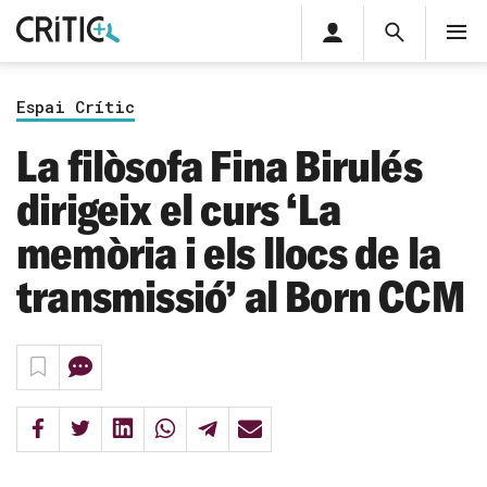
Àrea
Cerca
M
privada
Cerca
Subscriu-t'hi
Cerc
per...
Espai Crític
Inicia sessió
La filòsofa Fina Birulés
dirigeix el curs ‘La
memòria i els llocs de la
transmissió’ al Born CCM