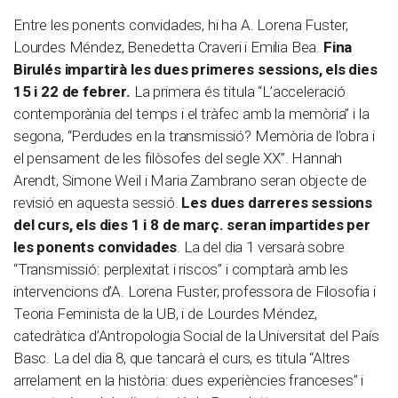
Entre les ponents convidades, hi ha A. Lorena Fuster,
Lourdes Méndez, Benedetta Craveri i Emilia Bea.
Fina
Birulés impartirà les dues primeres sessions, els dies
15 i 22 de febrer.
La primera és titula “L’acceleració
contemporània del temps i el tràfec amb la memòria” i la
segona, “Perdudes en la transmissió? Memòria de l’obra i
el pensament de les filòsofes del segle XX”. Hannah
Arendt, Simone Weil i Maria Zambrano seran objecte de
revisió en aquesta sessió.
Les dues darreres sessions
del curs, els dies 1 i 8 de març. seran impartides per
les ponents convidades
. La del dia 1 versarà sobre
“Transmissió: perplexitat i riscos” i comptarà amb les
intervencions d’A. Lorena Fuster, professora de Filosofia i
Teoria Feminista de la UB, i de Lourdes Méndez,
catedràtica d’Antropologia Social de la Universitat del País
Basc. La del dia 8, que tancarà el curs, es titula “Altres
arrelament en la història: dues experiències franceses” i