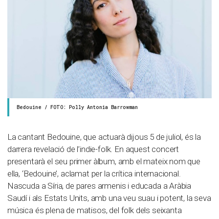
Bedouine / FOTO: Polly Antonia Barrowman
La cantant Bedouine, que actuarà dijous 5 de juliol, és la
darrera revelació de l’indie-folk. En aquest concert
presentarà el seu primer àlbum, amb el mateix nom que
ella, ‘Bedouine’, aclamat per la crítica internacional.
Nascuda a Síria, de pares armenis i educada a Aràbia
Saudí i als Estats Units, amb una veu suau i potent, la seva
música és plena de matisos, del folk dels seixanta