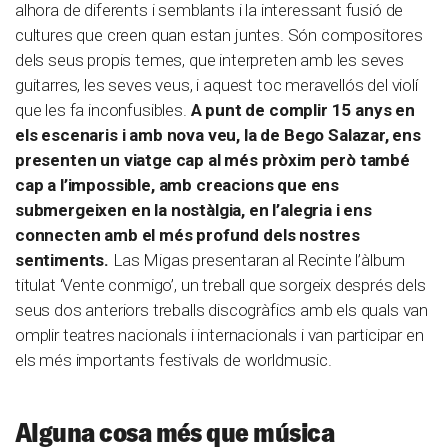
alhora de diferents i semblants i la interessant fusió de
cultures que creen quan estan juntes. Són compositores
dels seus propis temes, que interpreten amb les seves
guitarres, les seves veus, i aquest toc meravellós del violí
que les fa inconfusibles.
A punt de complir 15 anys en
els escenaris i amb nova veu, la de Bego Salazar, ens
presenten un viatge cap al més pròxim però també
cap a l’impossible, amb creacions que ens
submergeixen en la nostàlgia, en l’alegria i ens
connecten amb el més profund dels nostres
sentiments.
Las Migas presentaran al Recinte l’àlbum
titulat ‘Vente conmigo’, un treball que sorgeix després dels
seus dos anteriors treballs discogràfics amb els quals van
omplir teatres nacionals i internacionals i van participar en
els més importants festivals de worldmusic.
Alguna cosa més que música