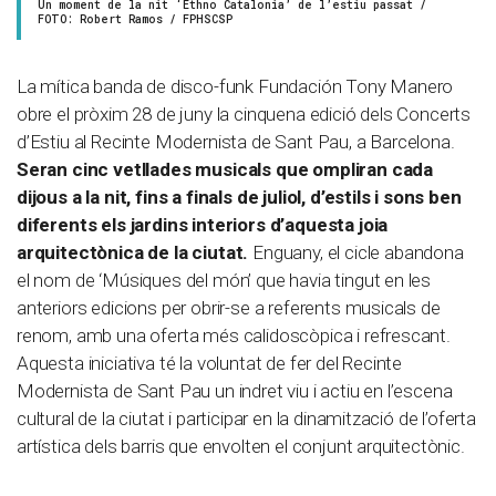
Un moment de la nit ‘Ethno Catalonia’ de l’estiu passat /
FOTO: Robert Ramos / FPHSCSP
La mítica banda de disco-funk Fundación Tony Manero
obre el pròxim 28 de juny la cinquena edició dels Concerts
d’Estiu al Recinte Modernista de Sant Pau, a Barcelona.
Seran cinc vetllades musicals que ompliran cada
dijous a la nit, fins a finals de juliol, d’estils i sons ben
diferents els jardins interiors d’aquesta joia
arquitectònica de la ciutat.
Enguany, el cicle abandona
el nom de ‘Músiques del món’ que havia tingut en les
anteriors edicions per obrir-se a referents musicals de
renom, amb una oferta més calidoscòpica i refrescant.
Aquesta iniciativa té la voluntat de fer del Recinte
Modernista de Sant Pau un indret viu i actiu en l’escena
cultural de la ciutat i participar en la dinamització de l’oferta
artística dels barris que envolten el conjunt arquitectònic.