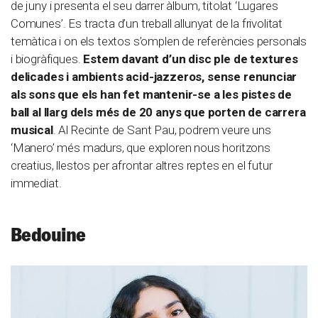
de juny i presenta el seu darrer àlbum, titolat ‘Lugares
Comunes’. Es tracta d’un treball allunyat de la frivolitat
temàtica i on els textos s’omplen de referències personals
i biogràfiques.
Estem davant d’un disc ple de textures
delicades i ambients acid-jazzeros, sense renunciar
als sons que els han fet mantenir-se a les pistes de
ball al llarg dels més de 20 anys que porten de carrera
musical
. Al Recinte de Sant Pau, podrem veure uns
‘Manero’ més madurs, que exploren nous horitzons
creatius, llestos per afrontar altres reptes en el futur
immediat.
Bedouine