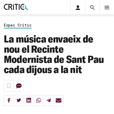
Àrea
Cerca
M
privada
Cerca
Subscriu-t'hi
Cerc
per...
Espai Crític
Inicia sessió
La música envaeix de
nou el Recinte
Modernista de Sant Pau
cada dijous a la nit