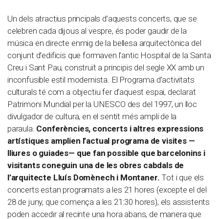
Un dels atractius principals d’aquests concerts, que se
celebren cada dijous al vespre, és poder gaudir de la
música en directe enmig de la bellesa arquitectònica del
conjunt d’edificis que formaven l’antic Hospital de la Santa
Creu i Sant Pau, construït a principis del segle XX amb un
inconfusible estil modernista. El Programa d’activitats
culturals té com a objectiu fer d’aquest espai, declarat
Patrimoni Mundial per la UNESCO des del 1997, un lloc
divulgador de cultura, en el sentit més ampli de la
paraula.
Conferències, concerts i altres expressions
artístiques amplien l’actual programa de visites —
lliures o guiades— que fan possible que barcelonins i
visitants coneguin una de les obres cabdals de
l’arquitecte Lluís Domènech i Montaner.
Tot i que els
concerts estan programats a les 21 hores (excepte el del
28 de juny, que comença a les 21:30 hores), els assistents
poden accedir al recinte una hora abans, de manera que