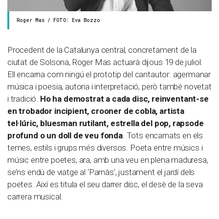
Roger Mas / FOTO: Eva Bozzo
Procedent de la Catalunya central, concretament de la
ciutat de Solsona, Roger Mas actuarà dijous 19 de juliol.
Ell encarna com ningú el prototip del cantautor: agermanar
música i poesia, autoria i interpretació, però també novetat
i tradició.
Ho ha demostrat a cada disc, reinventant-se
en trobador incipient, crooner de cobla, artista
tel·lúric, bluesman rutilant, estrella del pop, rapsode
profund o un doll de veu fonda
. Tots encarnats en els
temes, estils i grups més diversos. Poeta entre músics i
músic entre poetes, ara, amb una veu en plena maduresa,
se’ns endú de viatge al ‘Parnàs’, justament el jardí dels
poetes. Així es titula el seu darrer disc, el desè de la seva
carrera musical.