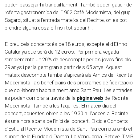
poden passejar-hi tranquil·lament. També poden gaudir de
l’oferta gastronòmica del ‘1902 Cafè Modernista’, del grup
Sagardi, situat a l’entrada mateixa del Recinte, on es pot
prendre alguna cosa o fins i tot sopar-hi.
El preu dels concerts és de 18 euros, excepte el d’Ethno
Catalunya que serà de 12 euros. Per primera vegada,
s’implementa un 20% de descompte per als joves fins als
29 anys i per la gent gran a partir dels 65 anys. Aquest
mateix descompte també s’aplicarà als Amics del Recinte
Modernista i als beneficiaris dels programes de fidelització
que col·laboren habitualment amb Sant Pau. Les entrades
es poden comprar a través de la
pàgina web
del Recinte
Modernista i també a les taquilles. El mateix dia del
concert, aquestes obren a les 19.30 h i l’accés al Recinte
és una hora abans de l’inici del concert. El cicle Concerts
d’Estiu al Recinte Modernista de Sant Pau compta amb el
suport de la Fundació Damm, La Vanguardia, Betevé, TMB