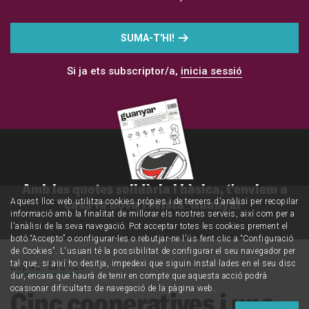
SUMA-T'HI!
Si ja ets subscriptor/a,
inicia sessió
Amb les quotes solidària i bàsica, t'enviem a
casa la nova revista 'Guanyar'
Aquest lloc web utilitza cookies pròpies i de tercers d'anàlisi per recopilar
informació amb la finalitat de millorar els nostres serveis, així com per a
l'anàlisi de la seva navegació. Pot acceptar totes les cookies prement el
botó “Accepto” o configurar-les o rebutjar-ne l'ús fent clic a “Configuració
de Cookies”. L'usuari té la possibilitat de configurar el seu navegador per
Espai Crític
tal que, si així ho desitja, impedexi que siguin instal·lades en el seu disc
dur, encara que haurà de tenir en compte que aquesta acció podrà
ocasionar dificultats de navegació de la pàgina web.
Cinc cooperatives i una