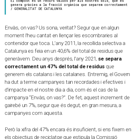
El compost és un recurs valuós per als nostres sòls, que es
genera gràcies a la fracció orgànica que separem correctament
/ GENERALITAT DE CATALUNYA
Envàs, on vas? Us sona, veritat? Segur que en algun
moment l’heu cantat en llençar les escombraries al
contenidor que toca. L’any 2011, la recollida selectiva a
Catalunya es feia en un 40,6% del total de residus que
generàvem. Deu anys després, l’any 2021,
se separa
correctament un 47% del total de residus
que
generem els catalans i les catalanes. Entremig, el Govern
ha dut a terme campanyes tan recordades i efectives i
d’impacte en el nostre dia a dia, com és el cas de la
campanya “Envàs, on vas?”. De fet, aquest increment de
gairebé un 7%, segur que és degut, en gran mesura, a
campanyes com aquesta.
Però la xifra del 47% encara és insuficient, si ens fixem en
els objectius de reciclatge que estipula la Comissió