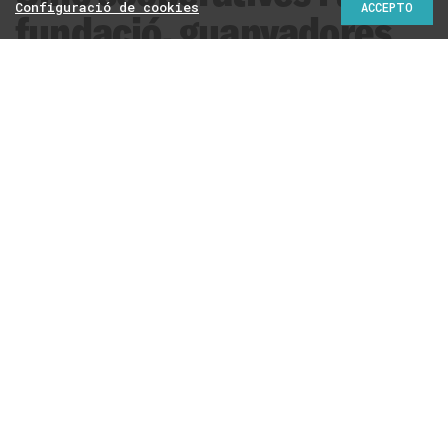
Configuració de cookies
ACCEPTO
fundació, guanyadores
dels Reconeixements
CoopCat 22
Aquests premis, que va atorgar ahir la Confederació de
Cooperatives de Catalunya en una gala al Mercat de les
Flors, distingeixen la feina i els mèrits del
cooperativisme arreu de Catalunya
Redacció