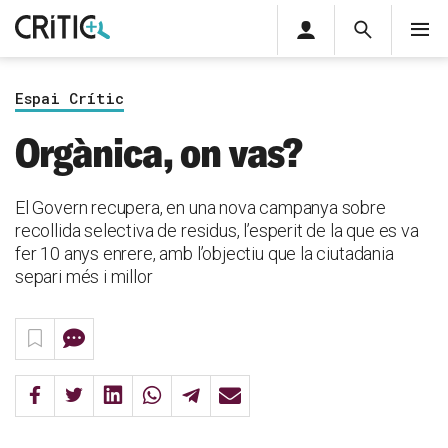
Àrea
Cerca
M
privada
Cerca
Subscriu-t'hi
Cerc
per...
Espai Crític
Inicia sessió
Orgànica, on vas?
El Govern recupera, en una nova campanya sobre
recollida selectiva de residus, l’esperit de la que es va
fer 10 anys enrere, amb l’objectiu que la ciutadania
separi més i millor