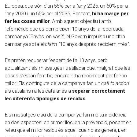
Europea, que són d’un 55% per a l’any 2025, un 60% per a
l’any 2030 i un 65% per al 2035. Per tant,
hi ha marge per
fer les coses millor
. Amb aquest objectiu i amb
l’efemèride que es compleixen 10 anys de la recordada
campanya “Envàs, on vas?”, el Govern impulsa una altra
campanya sota el
claim
“10 anys després, reciclem més”.
Es pretén recuperar l’esperit de fa 10 anys, però
actualitzant els missatges i traslladar que, malgrat que les
coses s’estan fent bé, encara hi ha recorregut per fer-ho
millor. Els continguts de la campanya fan un
call to action
als catalans i a les catalanes a
separar correctament
les diferents tipologies de residus
.
Els missatges clau de la campanya fan molta incidència
en dos aspectes: en primer lloc, en la prevenció, posant en
relleu que el millor residu és aquell que no es genera, i, en