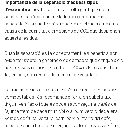
importància de la separació d’aquest tipus
d’escombraries
. Encara hi ha molta gent que no la
separa i s’ha d’explicar que la fracció orgànica mal
separada és la que té més impacte en el medi ambient a
causa de la quantitat d’emissions de CO2 que desprenen
aquests residus.
Quan la separació es fa correctament, els beneficis són
evidents: s’obté la generació de compost que enriqueix els
nostres sòls i el nostre territori. El 40% dels residus d’una
llar, en pes, són restes de menjar i de vegetals.
La fracció de residus orgànics s’ha de recollir en bosses
compostables i és recomanable fer-la en cubells que
tinguin ventilació i que es poden aconseguir a través de
l’ajuntament de cada municipi o al punt verd o deixalleria.
Restes de fruita, verdura, carn, peix, el marro del cafè,
paper de cuina tacat de menjar, tovallons, restes de flors,