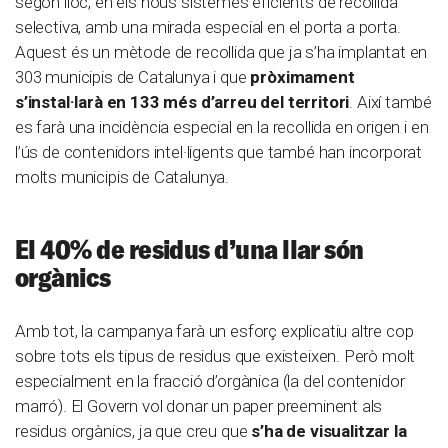
segon lloc, en els nous sistemes eficients de recollida
selectiva, amb una mirada especial en el porta a porta.
Aquest és un mètode de recollida que ja s’ha implantat en
303 municipis de Catalunya i que
pròximament
s’instal·larà en 133 més d’arreu del territori
. Així també
es farà una incidència especial en la recollida en origen i en
l’ús de contenidors intel·ligents que també han incorporat
molts municipis de Catalunya.
El 40% de residus d’una llar són
orgànics
Amb tot, la campanya farà un esforç explicatiu altre cop
sobre tots els tipus de residus que existeixen. Però molt
especialment en la fracció d’orgànica (la del contenidor
marró). El Govern vol donar un paper preeminent als
residus orgànics, ja que creu que
s’ha de visualitzar la