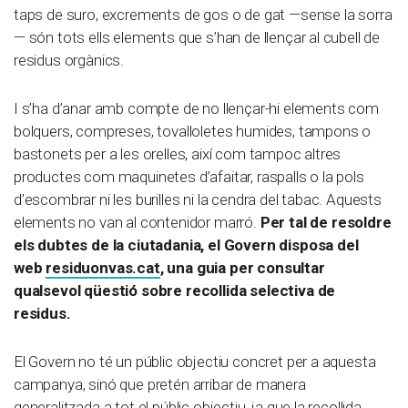
taps de suro, excrements de gos o de gat —sense la sorra
— són tots ells elements que s’han de llençar al cubell de
residus orgànics.
I s’ha d’anar amb compte de no llençar-hi elements com
bolquers, compreses, tovalloletes humides, tampons o
bastonets per a les orelles, així com tampoc altres
productes com maquinetes d’afaitar, raspalls o la pols
d’escombrar ni les burilles ni la cendra del tabac. Aquests
elements no van al contenidor marró.
Per tal de resoldre
els dubtes de la ciutadania, el Govern disposa del
web
residuonvas.cat
, una guia per consultar
qualsevol qüestió sobre recollida selectiva de
residus.
El Govern no té un públic objectiu concret per a aquesta
campanya, sinó que pretén arribar de manera
generalitzada a tot el públic objectiu, ja que la recollida