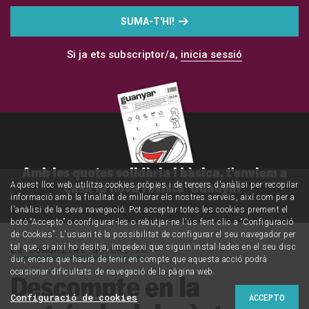
SUMA-T'HI!
Si ja ets subscriptor/a,
inicia sessió
Amb les quotes solidària i bàsica, t'enviem a
casa la nova revista 'Guanyar'
Aquest lloc web utilitza cookies pròpies i de tercers d'anàlisi per recopilar
informació amb la finalitat de millorar els nostres serveis, així com per a
l'anàlisi de la seva navegació. Pot acceptar totes les cookies prement el
botó “Accepto” o configurar-les o rebutjar-ne l'ús fent clic a “Configuració
de Cookies”. L'usuari té la possibilitat de configurar el seu navegador per
La Comunitat de CRÍTIC
tal que, si així ho desitja, impedexi que siguin instal·lades en el seu disc
dur, encara que haurà de tenir en compte que aquesta acció podrà
ocasionar dificultats de navegació de la pàgina web.
Descompte en la
Configuració de cookies
ACCEPTO