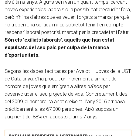
els últims anys. Alguns se’n van un quant temps, cercant
noves experiències laborals o la possibilitat d’estudiar fora,
però n’hi ha d’altres que es veuen forçats a marxar perquè
no troben una sortida millor, sobretot tenint en compte
l’escenari laboral postcrisi, marcat per la precarietat i l’atur.
Són els ‘exiliats laborals’, aquells que han estat
expulsats del seu país per culpa de la manca
d’oportunitats.
Segons les dades facilitades per Avalot – Joves de la UGT
de Catalunya, s’ha produït un increment alarmant del
nombre de joves que emigren a altres països per
desenvolupar el seu projecte de vida. Concretament, des
del 2009, el nombre ha anat creixent i l’any 2016 arribava
pràcticament a les 67.000 persones. Això suposa un
augment del 88% en aquests últims 7 anys.