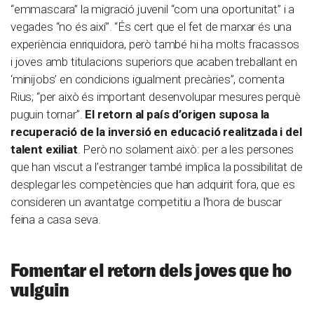
“emmascara” la migració juvenil “com una oportunitat” i a
vegades “no és així”. “És cert que el fet de marxar és una
experiència enriquidora, però també hi ha molts fracassos
i joves amb titulacions superiors que acaben treballant en
‘minijobs’ en condicions igualment precàries”, comenta
Rius; “per això és important desenvolupar mesures perquè
puguin tornar”.
El retorn al país d’origen suposa la
recuperació de la inversió en educació realitzada i del
talent exiliat
. Però no solament això: per a les persones
que han viscut a l’estranger també implica la possibilitat de
desplegar les competències que han adquirit fora, que es
consideren un avantatge competitiu a l’hora de buscar
feina a casa seva.
Fomentar el retorn dels joves que ho
vulguin