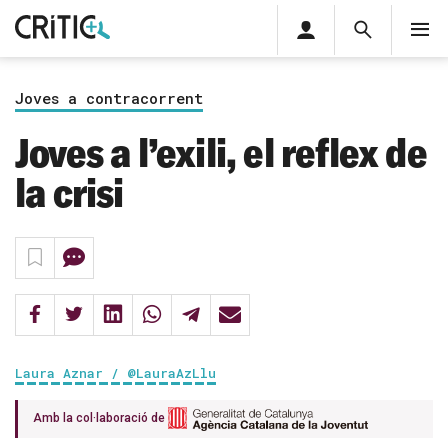
Àrea
Cerca
M
privada
Cerca
Subscriu-t'hi
Cerc
per...
Joves a contracorrent
Inicia sessió
Joves a l’exili, el reflex de
la crisi
Laura Aznar / @LauraAzLlu
Amb la col·laboració de