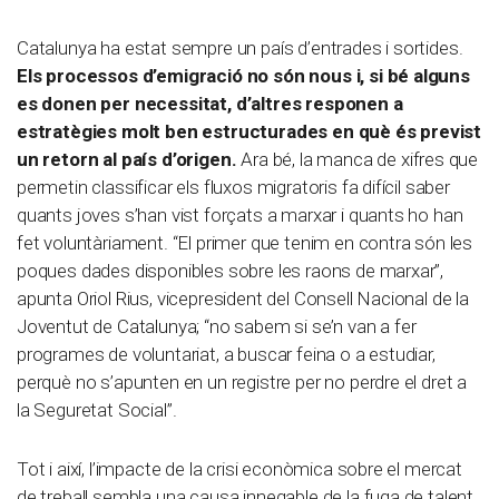
Catalunya ha estat sempre un país d’entrades i sortides.
Els processos d’emigració no són nous i, si bé alguns
es donen per necessitat, d’altres responen a
estratègies molt ben estructurades en què és previst
un retorn al país d’origen.
Ara bé, la manca de xifres que
permetin classificar els fluxos migratoris fa difícil saber
quants joves s’han vist forçats a marxar i quants ho han
fet voluntàriament. “El primer que tenim en contra són les
poques dades disponibles sobre les raons de marxar”,
apunta Oriol Rius, vicepresident del Consell Nacional de la
Joventut de Catalunya; “no sabem si se’n van a fer
programes de voluntariat, a buscar feina o a estudiar,
perquè no s’apunten en un registre per no perdre el dret a
la Seguretat Social”.
Tot i així, l’impacte de la crisi econòmica sobre el mercat
de treball sembla una causa innegable de la fuga de talent.