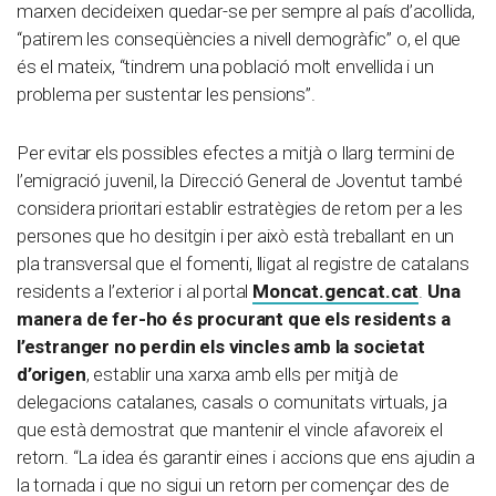
marxen decideixen quedar-se per sempre al país d’acollida,
“patirem les conseqüències a nivell demogràfic” o, el que
és el mateix, “tindrem una població molt envellida i un
problema per sustentar les pensions”.
Per evitar els possibles efectes a mitjà o llarg termini de
l’emigració juvenil, la Direcció General de Joventut també
considera prioritari establir estratègies de retorn per a les
persones que ho desitgin i per això està treballant en un
pla transversal que el fomenti, lligat al registre de catalans
residents a l’exterior i al portal
Moncat.gencat.cat
.
Una
manera de fer-ho és procurant que els residents a
l’estranger no perdin els vincles amb la societat
d’origen
, establir una xarxa amb ells per mitjà de
delegacions catalanes, casals o comunitats virtuals, ja
que està demostrat que mantenir el vincle afavoreix el
retorn. “La idea és garantir eines i accions que ens ajudin a
la tornada i que no sigui un retorn per començar des de