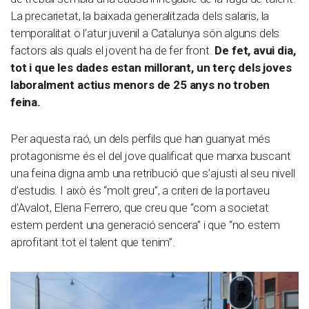
La precarietat, la baixada generalitzada dels salaris, la
temporalitat o l’atur juvenil a Catalunya són alguns dels
factors als quals el jovent ha de fer front.
De fet, avui dia,
tot i que les dades estan millorant, un terç dels joves
laboralment actius menors de 25 anys no troben
feina.
Per aquesta raó, un dels perfils que han guanyat més
protagonisme és el del jove qualificat que marxa buscant
una feina digna amb una retribució que s’ajusti al seu nivell
d’estudis. I això és “molt greu”, a criteri de la portaveu
d’Avalot, Elena Ferrero, que creu que “com a societat
estem perdent una generació sencera” i que “no estem
aprofitant tot el talent que tenim”.