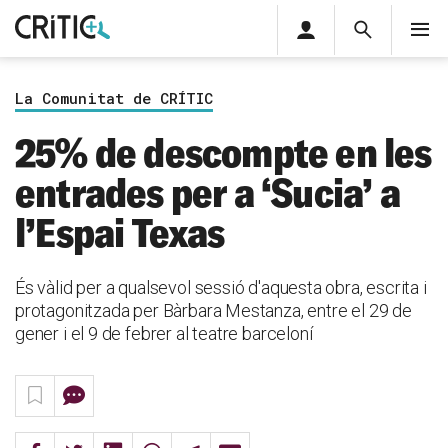
Àrea
Cerca
M
privada
Cerca
Subscriu-t'hi
Cerc
per...
La Comunitat de CRÍTIC
Inicia sessió
25% de descompte en les
entrades per a ‘Sucia’ a
l’Espai Texas
És vàlid per a qualsevol sessió d'aquesta obra, escrita i
protagonitzada per Bàrbara Mestanza, entre el 29 de
gener i el 9 de febrer al teatre barceloní