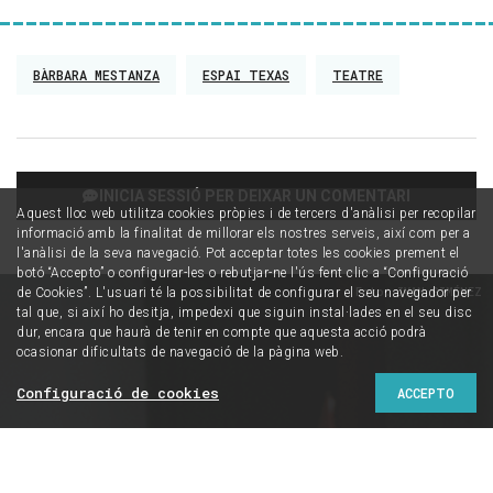
BÀRBARA MESTANZA
ESPAI TEXAS
TEATRE
INICIA SESSIÓ PER DEIXAR UN COMENTARI
Aquest lloc web utilitza cookies pròpies i de tercers d'anàlisi per recopilar
informació amb la finalitat de millorar els nostres serveis, així com per a
l'anàlisi de la seva navegació. Pot acceptar totes les cookies prement el
botó “Accepto” o configurar-les o rebutjar-ne l'ús fent clic a “Configuració
de Cookies”. L'usuari té la possibilitat de configurar el seu navegador per
Foto: IVAN GIMÉNEZ
tal que, si així ho desitja, impedexi que siguin instal·lades en el seu disc
dur, encara que haurà de tenir en compte que aquesta acció podrà
ocasionar dificultats de navegació de la pàgina web.
Configuració de cookies
ACCEPTO