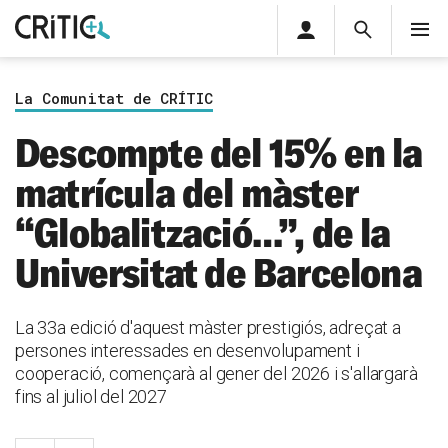
Àrea
Cerca
M
privada
Cerca
Subscriu-t'hi
Cerc
per...
La Comunitat de CRÍTIC
Inicia sessió
Descompte del 15% en la
matrícula del màster
“Globalització…”, de la
Universitat de Barcelona
La 33a edició d'aquest màster prestigiós, adreçat a
persones interessades en desenvolupament i
cooperació, començarà al gener del 2026 i s'allargarà
fins al juliol del 2027