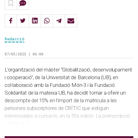
Redacció
07/05/2025 | 06:00
L’organització del màster “Globalització, desenvolupament
i cooperació”, de la Universitat de Barcelona (UB), en
col·laboració amb la Fundació Món-3 i la Fundació
Solidaritat de la mateixa UB, ha decidit tornar a oferir un
descompte del 15% en l’import de la matrícula a les
persones subscriptores de CRÍTIC que estiguin
interessades a cursar-lo, en la 33a edició. La preinscripció
és fins al 7 …