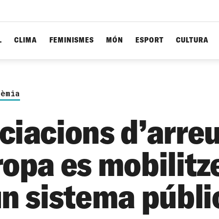
L
CLIMA
FEMINISMES
MÓN
ESPORT
CULTURA
dèmia
ciacions d’arre
ropa es mobilitz
un sistema públi