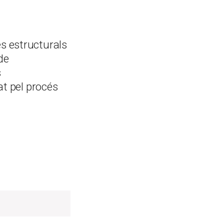
s estructurals
de
s
at pel procés