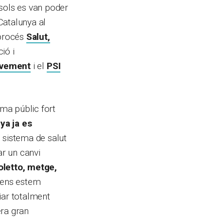
 sols es van poder
 Catalunya al
 procés
Salut,
ió i
ovement
i el
PSI
ema públic fort
nya ja es
n sistema de salut
ar un canvi
oletto, metge,
, ens estem
iar totalment
era gran