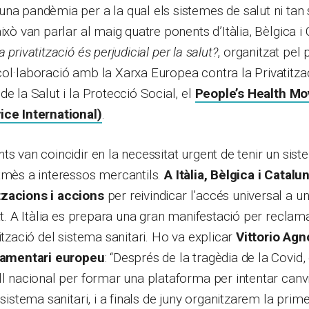
na pandèmia per a la qual els sistemes de salut ni tan
ixò van parlar al maig quatre ponents d’Itàlia, Bèlgica i
a privatització és perjudicial per la salut?
, organitzat pel
ol·laboració amb la Xarxa Europea contra la Privatitzac
de la Salut i la Protecció Social, el
People’s Health M
ice International)
.
ts van coincidir en la necessitat urgent de tenir un sist
tmès a interessos mercantils.
A Itàlia, Bèlgica i Catalu
tzacions i accions
per reivindicar l’accés universal a u
tat. A Itàlia es prepara una gran manifestació per reclam
ització del sistema sanitari. Ho va explicar
Vittorio Agn
rlamentari europeu
: “Després de la tragèdia de la Covid
ll nacional per formar una plataforma per intentar canv
 sistema sanitari, i a finals de juny organitzarem la prim