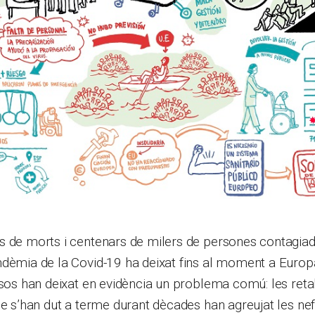
s de morts i centenars de milers de persones contagiad
ndèmia de la Covid-19 ha deixat fins al moment a Europ
ïsos han deixat en evidència un problema comú: les retal
ue s’han dut a terme durant dècades han agreujat les ne