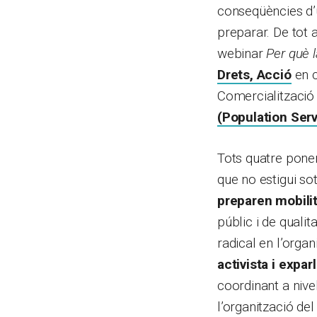
conseqüències d’u
preparar. De tot a
webinar
Per què l
Drets, Acció
en c
Comercialització 
(Population Serv
Tots quatre ponen
que no estigui so
preparen mobili
públic i de quali
radical en l’organ
activista i expa
coordinant a nive
l’organització del