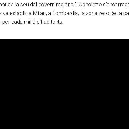
nt de la seu del govern regional”. Agnoletto s’encarrega
s va establir a Milan, a Lombardia, la zona zero de la pa
per cada milió d’habitants.