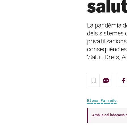
salu
La pandèmia de
dels sistemes d
privatitzacions
conseqüències i
‘Salut, Drets, A
Elena Parreño
Amb la col·laboració