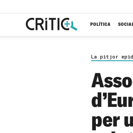
POLÍTICA
SOCIA
Cerca
per...
La pitjor epi
Asso
d’Eu
per 