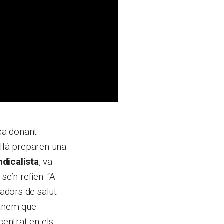
ica donant
Allà preparen una
ndicalista
, va
se’n refien. “A
adors de salut
manem que
centrat en els