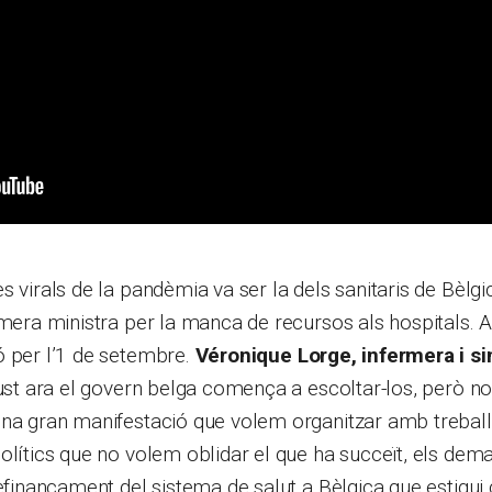
s virals de la pandèmia va ser la dels sanitaris de Bèlg
imera ministra per la manca de recursos als hospitals. 
ó per l’1 de setembre.
Véronique Lorge, infermera i si
just ara el govern belga comença a escoltar-los, però no 
una gran manifestació que volem organitzar amb treball
olítics que no volem oblidar el que ha succeït, els de
refinançament del sistema de salut a Bèlgica que estigui 