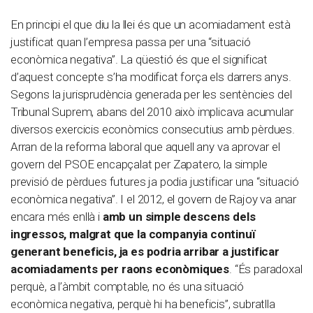
En principi el que diu la llei és que un acomiadament està
justificat quan l’empresa passa per una “situació
econòmica negativa”. La qüestió és que el significat
d’aquest concepte s’ha modificat força els darrers anys.
Segons la jurisprudència generada per les sentències del
Tribunal Suprem, abans del 2010 això implicava acumular
diversos exercicis econòmics consecutius amb pèrdues.
Arran de la reforma laboral que aquell any va aprovar el
govern del PSOE encapçalat per Zapatero, la simple
previsió de pèrdues futures ja podia justificar una “situació
econòmica negativa”. I el 2012, el govern de Rajoy va anar
encara més enllà i
amb un simple descens dels
ingressos, malgrat que la companyia continuï
generant beneficis, ja es podria arribar a justificar
acomiadaments per raons econòmiques
. “És paradoxal
perquè, a l’àmbit comptable, no és una situació
econòmica negativa, perquè hi ha beneficis”, subratlla