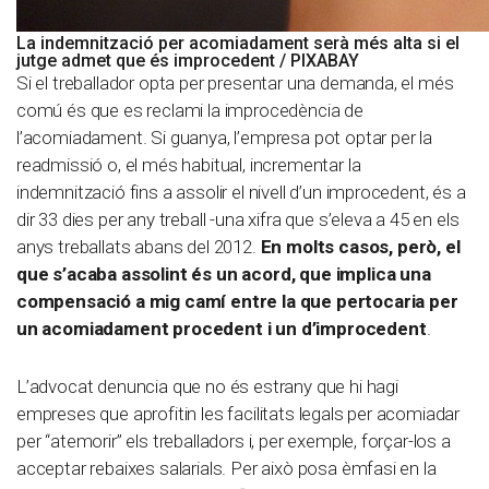
La indemnització per acomiadament serà més alta si el
jutge admet que és improcedent / PIXABAY
Si el treballador opta per presentar una demanda, el més
comú és que es reclami la improcedència de
l’acomiadament. Si guanya, l’empresa pot optar per la
readmissió o, el més habitual, incrementar la
indemnització fins a assolir el nivell d’un improcedent, és a
dir 33 dies per any treball -una xifra que s’eleva a 45 en els
anys treballats abans del 2012.
En molts casos, però, el
que s’acaba assolint és un acord, que implica una
compensació a mig camí entre la que pertocaria per
un acomiadament procedent i un d’improcedent
.
L’advocat denuncia que no és estrany que hi hagi
empreses que aprofitin les facilitats legals per acomiadar
per “atemorir” els treballadors i, per exemple, forçar-los a
acceptar rebaixes salarials. Per això posa èmfasi en la