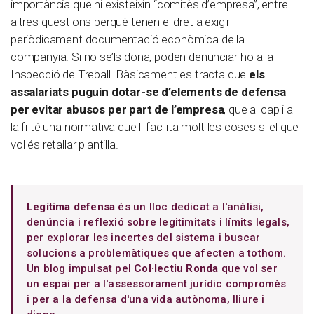
importància que hi existeixin “comitès d’empresa”, entre
altres qüestions perquè tenen el dret a exigir
periòdicament documentació econòmica de la
companyia. Si no se’ls dona, poden denunciar-ho a la
Inspecció de Treball. Bàsicament es tracta que
els
assalariats puguin dotar-se d’elements de defensa
per evitar abusos per part de l’empresa
, que al cap i a
la fi té una normativa que li facilita molt les coses si el que
vol és retallar plantilla.
Legítima defensa
és un lloc dedicat a l'anàlisi,
denúncia i reflexió sobre legitimitats i límits legals,
per explorar les incertes del sistema i buscar
solucions a problemàtiques que afecten a tothom.
Un blog impulsat pel
Col·lectiu Ronda
que vol ser
un espai per a l'assessorament jurídic compromès
i per a la defensa d'una vida autònoma, lliure i