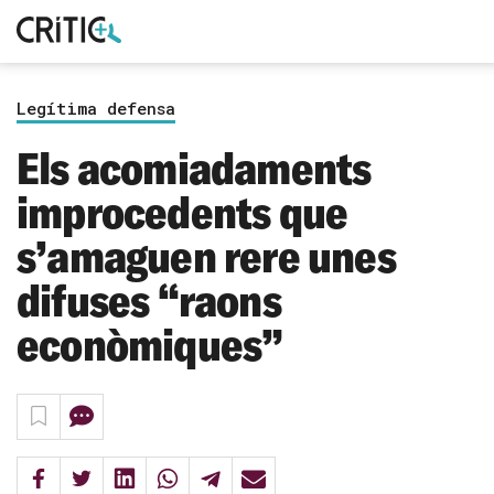
Cerca
Subscriu-t'hi
per...
Legítima defensa
Inicia sessió
Els acomiadaments
improcedents que
s’amaguen rere unes
difuses “raons
econòmiques”