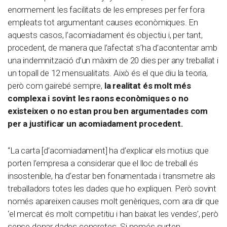
enormement les facilitats de les empreses per fer fora
empleats tot argumentant causes econòmiques. En
aquests casos, l’acomiadament és objectiu i, per tant,
procedent, de manera que l’afectat s’ha d’acontentar amb
una indemnització d’un màxim de 20 dies per any treballat i
un topall de 12 mensualitats. Això és el que diu la teoria,
però com gairebé sempre,
la realitat és molt més
complexa i sovint les raons econòmiques o no
existeixen o no estan prou ben argumentades com
per a justificar un acomiadament procedent.
“La carta [d’acomiadament] ha d’explicar els motius que
porten l’empresa a considerar que el lloc de treball és
insostenible, ha d’estar ben fonamentada i transmetre als
treballadors totes les dades que ho expliquen. Però sovint
només apareixen causes molt genèriques, com ara dir que
‘el mercat és molt competitiu i han baixat les vendes’, però
sense donar dades concretes. Si només surten