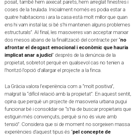
posat, també hem aixecat parets, hem arreglat finestres i
coses de la teulada. Inicialment només es podia estar a
quatre habitacions i ara la casa està molt millor que quan
ens hi vam instal·lar, si bé s’hi mantenen alguns problemes
estructurals”. Al final, les masoveres van acceptar marxar
dos mesos abans de la finalització del contracte per “
no
afrontar el desgast emocional i econòmic que hauria
implicat anar a judici
” després de la denúncia de la
propietat, sobretot perquè en qualsevol cas no tenien a
l’horitzó l’opció d’allargar el projecte a la finca.
La Gràcia valora l’experiència com a “molt positiva”,
malgrat la “difícil relació amb la propietat”. En aquest sentit,
opina que perquè un projecte de masoveria urbana pugui
funcionar bé i consolidar-se “s’ha de buscar propietaris que
estiguin més convençuts, perquè si no és viure amb
tensió”. Considera que si de moment no sorgeixen massa
experiències d’aquest tipus és “
pel concepte de