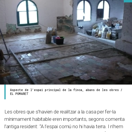
Seg
Aspecte de l'espai principal de la finca, abans de les obres /
EL POMARET
Les obres que s’havien de realitzar a la casa per fer-la
mínimament habitable eren importants, segons comenta
l’antiga resident: “A l’espai comú no hi havia terra. I n’hem