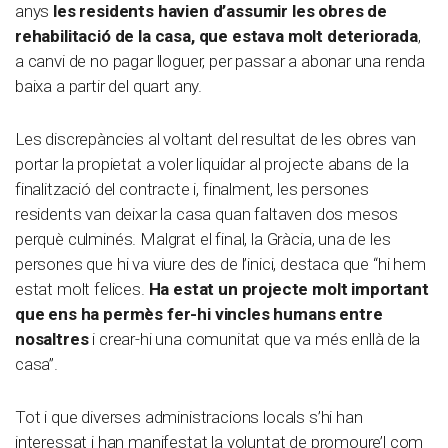
anys
les residents havien d’assumir les obres de
rehabilitació de la casa, que estava molt deteriorada
,
a canvi de no pagar lloguer, per passar a abonar una renda
baixa a partir del quart any.
Les discrepàncies al voltant del resultat de les obres van
portar la propietat a voler liquidar al projecte abans de la
finalització del contracte i, finalment, les persones
residents van deixar la casa quan faltaven dos mesos
perquè culminés. Malgrat el final, la Gràcia, una de les
persones que hi va viure des de l’inici, destaca que “hi hem
estat molt felices.
Ha estat un projecte molt important
que ens ha permès fer-hi vincles humans entre
nosaltres
i crear-hi una comunitat que va més enllà de la
casa”.
Tot i que diverses administracions locals s’hi han
interessat i han manifestat la voluntat de promoure’l com