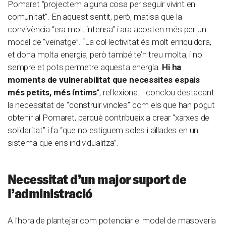
Pomaret “projectem alguna cosa per seguir vivint en
comunitat”. En aquest sentit, però, matisa que la
convivència “era molt intensa” i ara aposten més per un
model de “veïnatge”. “La col·lectivitat és molt enriquidora,
et dona molta energia, però també te’n treu molta, i no
sempre et pots permetre aquesta energia.
Hi ha
moments de vulnerabilitat que necessites espais
més petits, més íntims
“, reflexiona. I conclou destacant
la necessitat de “construir vincles” com els que han pogut
obtenir al Pomaret, perquè contribueix a crear “xarxes de
solidaritat” i fa “que no estiguem soles i aïllades en un
sistema que ens individualitza”.
Necessitat d’un major suport de
l’administració
A l’hora de plantejar com potenciar el model de masoveria