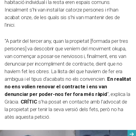
habitació individual i la resta eren espais comuns.
Inicialment s’hi van instal·lar catorze persones i n’han
acabat onze, de les quals sis s’hi van mantenir des de
l’inici.
“A partir del tercer any, quan la propietat [formada per tres
persones] va descobrir que veníem del moviment okupa,
van començar a posar-se nerviosos i, finalment, ens van
denunciar per incompliment de contracte, dient que no
havíem fet les obres. La llista del que havíem de fer era
ambigua i el tipus d’acabats no els convencien.
En realitat
no ens volien renovar el contracte i ens van
denunciar per poder-nos fer fora més ràpid
“, explica la
Gràcia.
CRÍTIC
s’ha posat en contacte amb l’advocat de
la propietat per tenir la seva versió dels fets, però no ha
atès aquesta petició.