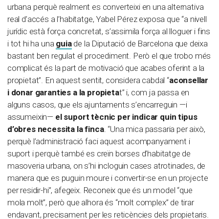
urbana perquè realment es converteixi en una alternativa
real d’accés a l’habitatge, Yabel Pérez exposa que “a nivell
jurídic està força concretat, s’assimila força al lloguer i fins
i tot hi ha una
guia
de la Diputació de Barcelona que deixa
bastant ben regulat el procediment. Però el que trobo més
complicat és la part de motivació que acabes oferint a la
propietat”. En aquest sentit, considera cabdal “
aconsellar
i donar garanties a la propieta
t” i, com ja passa en
alguns casos, que els ajuntaments s’encarreguin —i
assumeixin—
el suport tècnic per indicar quin tipus
d’obres necessita la finca
. “Una mica passaria per això,
perquè l’administració faci aquest acompanyament i
suport i perquè també es creïn borses d’habitatge de
masoveria urbana, on s’hi incloguin cases atrotinades, de
manera que es puguin moure i convertir-se en un projecte
per residir-hi”, afegeix. Reconeix que és un model “que
mola molt”, però que alhora és “molt complex” de tirar
endavant, precisament per les reticències dels propietaris.