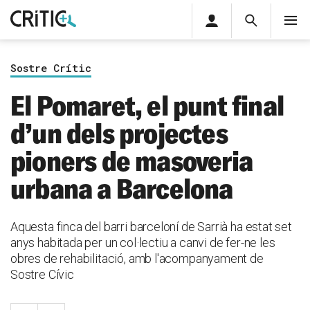
Àrea
Cerca
M
privada
Cerca
Subscriu-t'hi
Cerc
per...
Sostre Crític
Inicia sessió
El Pomaret, el punt final
d’un dels projectes
pioners de masoveria
urbana a Barcelona
Aquesta finca del barri barceloní de Sarrià ha estat set
anys habitada per un col·lectiu a canvi de fer-ne les
obres de rehabilitació, amb l'acompanyament de
Sostre Cívic