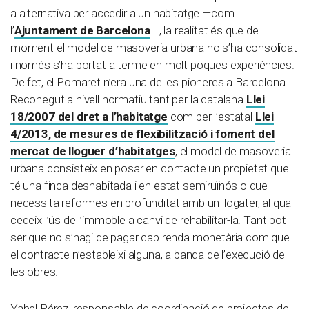
a alternativa per accedir a un habitatge —com
l’
Ajuntament de Barcelona
—, la realitat és que de
moment el model de masoveria urbana no s’ha consolidat
i només s’ha portat a terme en molt poques experiències.
De fet, el Pomaret n’era una de les pioneres a Barcelona.
Reconegut a nivell normatiu tant per la catalana
Llei
18/2007 del dret a l’habitatge
com per l’estatal
Llei
4/2013, de mesures de flexibilització i foment del
mercat de lloguer d’habitatges
, el model de masoveria
urbana consisteix en posar en contacte un propietat que
té una finca deshabitada i en estat semiruïnós o que
necessita reformes en profunditat amb un llogater, al qual
cedeix l’ús de l’immoble a canvi de rehabilitar-la. Tant pot
ser que no s’hagi de pagar cap renda monetària com que
el contracte n’estableixi alguna, a banda de l’execució de
les obres.
Yabel Pérez, responsable de coordinació de projectes de