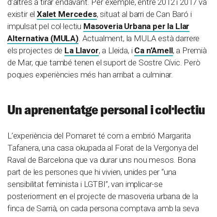
d’altres a tirar endavant. Per exemple, entre 2012 i 2017 va
existir el
Xalet Mercedes
, situat al barri de Can Baró i
impulsat pel col·lectiu
Masoveria Urbana per la Llar
Alternativa (MULA)
. Actualment, la MULA està darrere
els projectes de
La Llavor
, a Lleida, i
Ca n’Amell
, a Premià
de Mar, que també tenen el suport de Sostre Cívic. Però
poques experiències més han arribat a culminar.
Un aprenentatge personal i col·lectiu
L’experiència del Pomaret té com a embrió Margarita
Tafanera, una casa okupada al Forat de la Vergonya del
Raval de Barcelona que va durar uns nou mesos. Bona
part de les persones que hi vivien, unides per “una
sensibilitat feminista i LGTBI”, van implicar-se
posteriorment en el projecte de masoveria urbana de la
finca de Sarrià, on cada persona comptava amb la seva