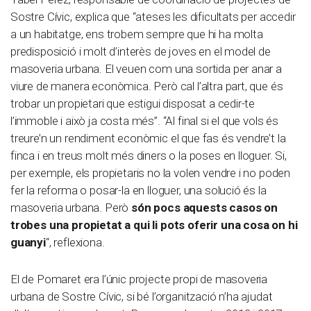
Sostre Cívic, explica que “ateses les dificultats per accedir
a un habitatge, ens trobem sempre que hi ha molta
predisposició i molt d’interès de joves en el model de
masoveria urbana. El veuen com una sortida per anar a
viure de manera econòmica. Però cal l’altra part, que és
trobar un propietari que estigui disposat a cedir-te
l’immoble i això ja costa més”. “Al final si el que vols és
treure’n un rendiment econòmic el que fas és vendre’t la
finca i en treus molt més diners o la poses en lloguer. Si,
per exemple, els propietaris no la volen vendre i no poden
fer la reforma o posar-la en lloguer, una solució és la
masoveria urbana. Però
són pocs aquests casos on
trobes una propietat a qui li pots oferir una cosa on hi
guanyi
“, reflexiona.
El de Pomaret era l’únic projecte propi de masoveria
urbana de Sostre Cívic, si bé l’organització n’ha ajudat