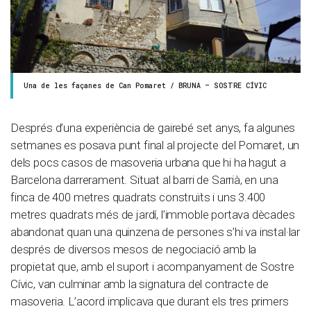
Una de les façanes de Can Pomaret / BRUNA – SOSTRE CÍVIC
Després d’una experiència de gairebé set anys, fa algunes
setmanes es posava punt final al projecte del Pomaret, un
dels pocs casos de masoveria urbana que hi ha hagut a
Barcelona darrerament. Situat al barri de Sarrià, en una
finca de 400 metres quadrats construïts i uns 3.400
metres quadrats més de jardí, l’immoble portava dècades
abandonat quan una quinzena de persones s’hi va instal·lar
després de diversos mesos de negociació amb la
propietat que, amb el suport i acompanyament de Sostre
Cívic, van culminar amb la signatura del contracte de
masoveria. L’acord implicava que durant els tres primers