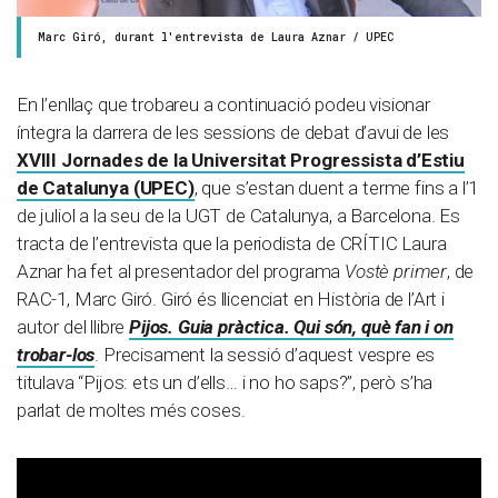
Marc Giró, durant l'entrevista de Laura Aznar / UPEC
En l’enllaç que trobareu a continuació podeu visionar
íntegra la darrera de les sessions de debat d’avui de les
XVIII Jornades de la Universitat Progressista d’Estiu
de Catalunya (UPEC)
, que s’estan duent a terme fins a l’1
de juliol a la seu de la UGT de Catalunya, a Barcelona. Es
tracta de l’entrevista que la periodista de CRÍTIC Laura
Aznar ha fet al presentador del programa
Vostè primer
, de
RAC-1, Marc Giró. Giró és llicenciat en Història de l’Art i
autor del llibre
Pijos. Guia pràctica. Qui són, què fan i on
trobar-los
. Precisament la sessió d’aquest vespre es
titulava “Pijos: ets un d’ells… i no ho saps?”, però s’ha
parlat de moltes més coses.