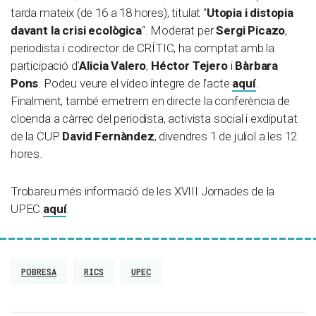
tarda mateix (de 16 a 18 hores), titulat “
Utopia i distopia
davant la crisi ecològica
“. Moderat per
Sergi Picazo
,
periodista i codirector de CRÍTIC, ha comptat amb la
participació d’
Alicia Valero
,
Héctor Tejero
i
Bàrbara
Pons
. Podeu veure el vídeo íntegre de l’acte
aquí
.
Finalment, també emetrem en directe la conferència de
cloenda a càrrec del periodista, activista social i exdiputat
de la CUP
David Fernàndez
, divendres 1 de juliol a les 12
hores.
Trobareu més informació de les XVIII Jornades de la
UPEC
aquí
.
POBRESA
RICS
UPEC