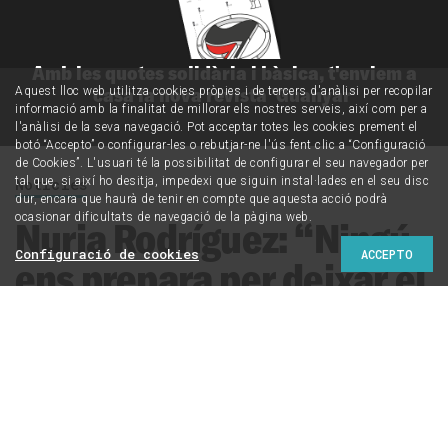
Amb les quotes solidària i bàsica, t'enviem a
casa la nova revista 'Guanyar'
Aquest lloc web utilitza cookies pròpies i de tercers d'anàlisi per recopilar
informació amb la finalitat de millorar els nostres serveis, així com per a
l'anàlisi de la seva navegació. Pot acceptar totes les cookies prement el
botó “Accepto” o configurar-les o rebutjar-ne l'ús fent clic a “Configuració
de Cookies”. L'usuari té la possibilitat de configurar el seu navegador per
Notícies
tal que, si així ho desitja, impedexi que siguin instal·lades en el seu disc
dur, encara que haurà de tenir en compte que aquesta acció podrà
ocasionar dificultats de navegació de la pàgina web.
Nuria Rodríguez: “Ningú
Configuració de cookies
ACCEPTO
ens prepara per deixar el
mercat laboral i tenir
temps lliure”
La Universitat de l’Experiència de la UB es basa en la
premissa que estudiar contribueix a una millor qualitat