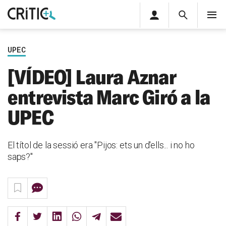
Àrea
Cerca
M
privada
Cerca
Subscriu-t'hi
Cerc
per...
UPEC
Inicia sessió
[VÍDEO] Laura Aznar
entrevista Marc Giró a la
UPEC
El títol de la sessió era "Pijos: ets un d'ells... i no ho
saps?"