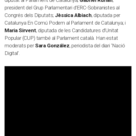
diputat al Parlament de Catalunya;
Gabriel Rufián
,
president del Grup Parlamentari d’ERC-Sobiranistes al
Congrés dels Diputats;
Jèssica Albiach
, diputada per
Catalunya En Comú Podem al Parlament de Catalunya; i
Maria Sirvent
, diputada de les Candidatures d’Unitat
Popular (CUP) també al Parlament català. Han estat
moderats per
Sara González
, periodista del diari ‘Nació
Digital’.