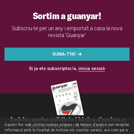
Sortim a guanyar!
Subscriu-te per un any i emporta't a casa la nova
revista 'Guanyar'
SUMA-T'HI!
Si ja ets subscriptor/a,
inicia sessió
Amb les quotes solidària i bàsica, t'enviem a
casa la nova revista 'Guanyar'
Aquest lloc web utilitza cookies pròpies i de tercers d'anàlisi per recopilar
informació amb la finalitat de millorar els nostres serveis, així com per a