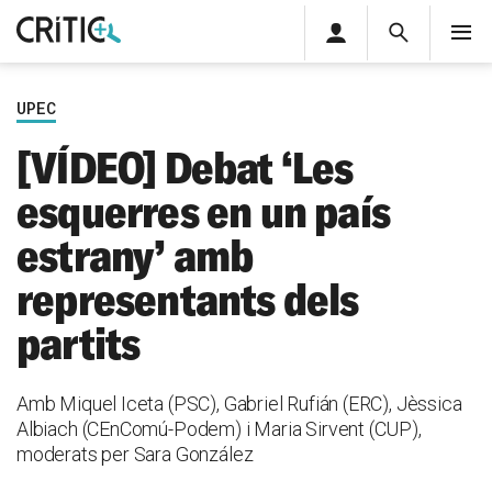
Àrea
Cerca
M
privada
Cerca
Subscriu-t'hi
Cerc
per...
UPEC
Inicia sessió
[VÍDEO] Debat ‘Les
esquerres en un país
estrany’ amb
representants dels
partits
Amb Miquel Iceta (PSC), Gabriel Rufián (ERC), Jèssica
Albiach (CEnComú-Podem) i Maria Sirvent (CUP),
moderats per Sara González