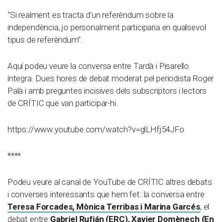
“Si realment es tracta d’un referèndum sobre la
independència, jo personalment participaria en qualsevol
tipus de referèndum”.
Aquí podeu veure la conversa entre Tardà i Pisarello
íntegra. Dues hores de debat moderat pel periodista Roger
Palà i amb preguntes incisives dels subscriptors i lectors
de CRÍTIC que van participar-hi.
https://www.youtube.com/watch?v=glLHfj54JFo
****
Podeu veure al canal de YouTube de CRÍTIC altres debats
i converses interessants que hem fet: la conversa entre
Teresa Forcades, Mònica Terribas i Marina Garcés
, el
debat entre
Gabriel Rufián (ERC), Xavier Domènech (En