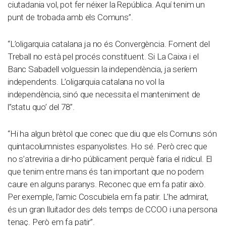
ciutadania vol, pot fer néixer la República. Aquí tenim un
punt de trobada amb els Comuns”.
“L’oligarquia catalana ja no és Convergència. Foment del
Treball no està pel procés constituent. Si La Caixa i el
Banc Sabadell volguessin la independència, ja seríem
independents. L’oligarquia catalana no vol la
independència, sinó que necessita el manteniment de
l”statu quo’ del 78”.
“Hi ha algun brètol que conec que diu que els Comuns són
quintacolumnistes espanyolistes. Ho sé. Però crec que
no s’atreviria a dir-ho públicament perquè faria el ridícul. El
que tenim entre mans és tan important que no podem
caure en alguns paranys. Reconec que em fa patir això.
Per exemple, l’amic Coscubiela em fa patir. L’he admirat,
és un gran lluitador des dels temps de CCOO i una persona
tenaç. Però em fa patir”.