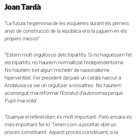
Joan Tardà
“La futura hegemonia de les esquerres durant els primers
anys de construcció de la república ens la juguem en els
propers mesos”.
“Estem molt orgullosos dels tripartits. Si no haguéssim fet
els tripartits, no hauríem normalitzat l’independentisme.
No hauríem tret algun ‘michelin’ de nacionalisme
hiperventilat. Fer president del país un català nascut a
Andalusia va ser un orgull per a nosaltres. No hauríem
aconseguit mai reformar l’Estatut d’autonomia perquè
Pujol mai volia”.
“Guanyar el referèndum és molt important. Però encara és
més important fer-lo. Tenim com a prioritat obrir un
procés constituent. Aquest procés constituent, si la