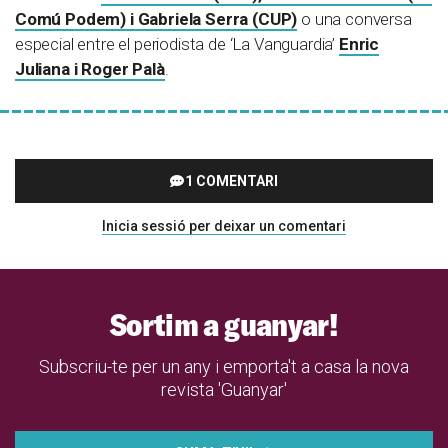
Comú Podem) i Gabriela Serra (CUP)
o una conversa
especial entre el periodista de ‘La Vanguardia’
Enric
Juliana i Roger Palà
.
1 COMENTARI
Inicia sessió per deixar un comentari
Sortim a guanyar!
Subscriu-te per un any i emporta't a casa la nova
revista 'Guanyar'