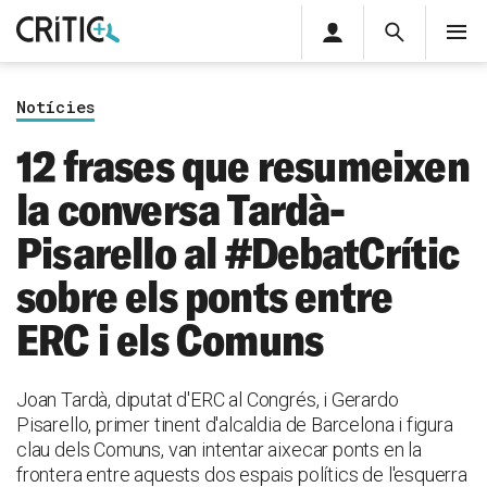
Àrea
Cerca
M
privada
Cerca
Subscriu-t'hi
Cerc
per...
Notícies
Inicia sessió
12 frases que resumeixen
la conversa Tardà-
Pisarello al #DebatCrític
sobre els ponts entre
ERC i els Comuns
Joan Tardà, diputat d'ERC al Congrés, i Gerardo
Pisarello, primer tinent d'alcaldia de Barcelona i figura
clau dels Comuns, van intentar aixecar ponts en la
frontera entre aquests dos espais polítics de l'esquerra