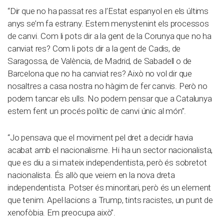
“Dir que no ha passat res a l’Estat espanyol en els últims
anys se’m fa estrany. Estem menystenint els processos
de canvi. Com li pots dir a la gent de la Corunya que no ha
canviat res? Com li pots dir a la gent de Cadis, de
Saragossa, de València, de Madrid, de Sabadell o de
Barcelona que no ha canviat res? Això no vol dir que
nosaltres a casa nostra no hàgim de fer canvis. Però no
podem tancar els ulls. No podem pensar que a Catalunya
estem fent un procés polític de canvi únic al món”.
“Jo pensava que el moviment pel dret a decidir havia
acabat amb el nacionalisme. Hi ha un sector nacionalista,
que es diu a si mateix independentista, però és sobretot
nacionalista. És allò que veiem en la nova dreta
independentista. Potser és minoritari, però és un element
que tenim. Apel·lacions a Trump, tints racistes, un punt de
xenofòbia. Em preocupa això”.