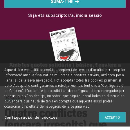
SUMA-T'HI!
Si ja ets subscriptor/a,
inicia sessió
Amb les quotes solidària i bàsica, t'enviem a
casa la nova revista 'Guanyar'
Aquest lloc web utilitza cookies pròpies i de tercers d'anàlisi per recopilar
informació amb la finalitat de millorar els nostres serveis, així com per a
l'anàlisi de la seva navegació. Pot acceptar totes les cookies prement el
botó “Accepto” o configurar-les o rebutjar-ne l'ús fent clic a “Configuració
de Cookies”. L'usuari té la possibilitat de configurar el seu navegador per
tal que, si així ho desitja, impedexi que siguin instal·lades en el seu disc
Notícies
dur, encara que haurà de tenir en compte que aquesta acció podrà
ocasionar dificultats de navegació de la pàgina web.
Quatre conflictes
Configuració de cookies
ACCEPTO
(encara irresolts) que