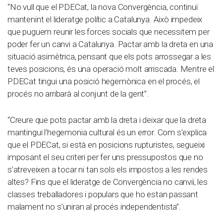
“No vull que el PDECat, la nova Convergència, continuï
mantenint el lideratge polític a Catalunya. Això impedeix
que puguem reunir les forces socials que necessitem per
poder fer un canvi a Catalunya. Pactar amb la dreta en una
situació asimètrica, pensant que els pots arrossegar a les
teves posicions, és una operació molt arriscada. Mentre el
PDECat tingui una posició hegemònica en el procés, el
procés no arribarà al conjunt de la gent”.
“Creure que pots pactar amb la dreta i deixar que la dreta
mantingui l’hegemonia cultural és un error. Com s’explica
que el PDECat, si està en posicions rupturistes, segueixi
imposant el seu criteri per fer uns pressupostos que no
s’atreveixen a tocar ni tan sols els impostos a les rendes
altes? Fins que el lideratge de Convergència no canviï, les
classes treballadores i populars que ho estan passant
malament no s’uniran al procés independentista”.