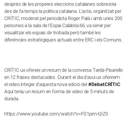
després de les properes eleccions catalanes sobrevola
des de fa temps la política catalana. L’acte, organitzat per
CRÍTIC, moderat pel periodista Roger Palà i amb unes 200
persones a la sala de l’Espai Calàbria 66, va servir per
visualitzar els espais de trobada però també les
diferències estratègiques actuals entre ERC i els Comuns.
CRÍTIC us ofereix un resum de la conversa Tardà-Pisarello
en 12 frases destacades. Durant el dia d’avui us oferirem
el vídeo íntegre d’aquesta nova edició del
#DebatCRÍTIC
.
Aquí teniu un resum en forma de video de 5 minuts de
durada.
https://www.youtube.com/watch?v=FS1pim-QIZ0