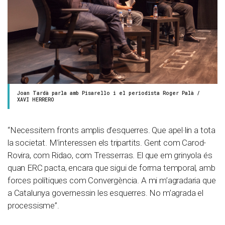
Joan Tardà parla amb Pisarello i el periodista Roger Palà /
XAVI HERRERO
“Necessitem fronts amplis d’esquerres. Que apel·lin a tota
la societat. M’interessen els tripartits. Gent com Carod-
Rovira, com Ridao, com Tresserras. El que em grinyola és
quan ERC pacta, encara que sigui de forma temporal, amb
forces polítiques com Convergència. A mi m’agradaria que
a Catalunya governessin les esquerres. No m’agrada el
processisme”.