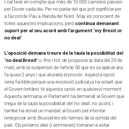
I cal tenir en compte que més de 10.000 camions passen
per Dover cada dia. Per no parlar del que pot significar per
a l’acord de Pau a Irlanda del Nord. May és conscient de
totes aquestes implicacions, però
continua demanant
suport per al seu acord amb l’argument ‘my Brexit or
no deal’
.
L’oposició demana treure de la taula la possibilitat del
‘no deal Brexit’
o, fins i tot, de posposar la data del 29 de
març amb la suspensió de l’article 50 que es va aplicar ara
fa quasi 2 anys i que aturaria el procés. Aquesta opció
seria factible perquè una resolució judicial ja ha aclarit que
el Govern britànic té aquesta opció en qualsevol moment.
Aquesta setmana, el Parlament ha demanat al Govern que
tregui de la taula la possibilitat del ‘no deal’, no acord, i
també ha donat un mandat al Govern per intentar
renegociar amb Brussel·les els termes de la sortida del
país. Els pròxims dies (i setmanes) tornaran a estar