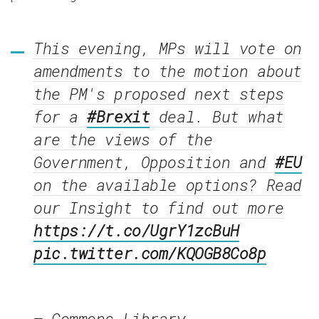
This evening, MPs will vote on
amendments to the motion about
the PM's proposed next steps
for a
#Brexit
deal. But what
are the views of the
Government, Opposition and
#EU
on the available options? Read
our Insight to find out more
https://t.co/UgrY1zcBuH
pic.twitter.com/KQOGB8Co8p
— Commons Library