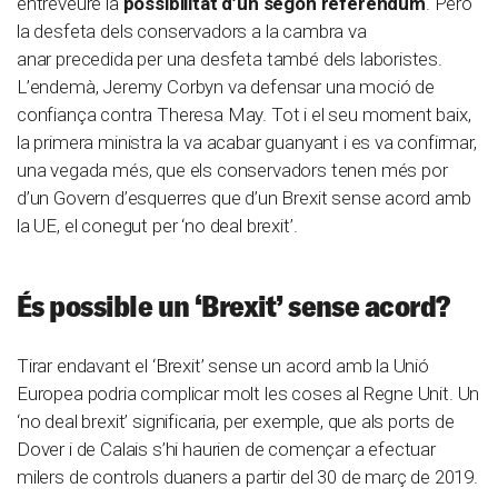
entreveure la
possibilitat d’un segon referèndum
. Però
la desfeta dels conservadors a la cambra va
anar precedida per una desfeta també dels laboristes.
L’endemà, Jeremy Corbyn va defensar una moció de
confiança contra Theresa May. Tot i el seu moment baix,
la primera ministra la va acabar guanyant i es va confirmar,
una vegada més, que els conservadors tenen més por
d’un Govern d’esquerres que d’un Brexit sense acord amb
la UE, el conegut per ‘no deal brexit’.
És possible un ‘Brexit’ sense acord?
Tirar endavant el ‘Brexit’ sense un acord amb la Unió
Europea podria complicar molt les coses al Regne Unit. Un
‘no deal brexit’ significaria, per exemple, que als ports de
Dover i de Calais s’hi haurien de començar a efectuar
milers de controls duaners a partir del 30 de març de 2019.