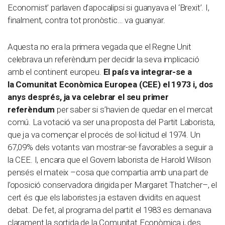
Economist’ parlaven d’apocalipsi si guanyava el ‘Brexit’. I,
finalment, contra tot pronòstic… va guanyar.
Aquesta no era la primera vegada que el Regne Unit
celebrava un referèndum per decidir la seva implicació
amb el continent europeu.
El país va integrar-se a
la Comunitat Econòmica Europea (CEE) el 1973 i, dos
anys després, ja va celebrar el seu primer
referèndum
per saber si s’havien de quedar en el mercat
comú. La votació va ser una proposta del Partit Laborista,
que ja va començar el procés de sol·licitud el 1974. Un
67,09% dels votants van mostrar-se favorables a seguir a
la CEE. I, encara que el Govern laborista de Harold Wilson
pensés el mateix –cosa que compartia amb una part de
l’oposició conservadora dirigida per Margaret Thatcher–, el
cert és que els laboristes ja estaven dividits en aquest
debat. De fet, al programa del partit el 1983 es demanava
clarament la sortida de la Comunitat Econòmica i, des