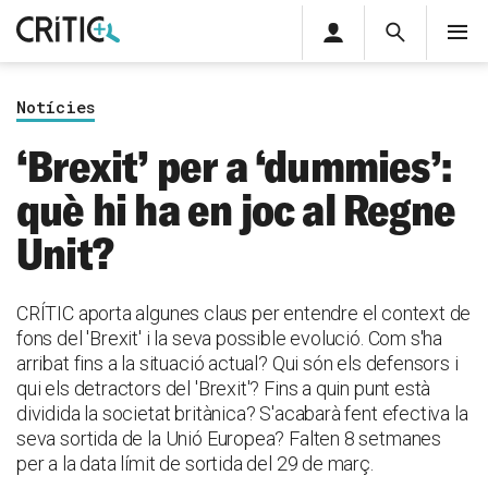
Àrea
Cerca
M
privada
Cerca
Subscriu-t'hi
Cerc
per...
Notícies
Inicia sessió
‘Brexit’ per a ‘dummies’:
què hi ha en joc al Regne
Unit?
CRÍTIC aporta algunes claus per entendre el context de
fons del 'Brexit' i la seva possible evolució. Com s'ha
arribat fins a la situació actual? Qui són els defensors i
qui els detractors del 'Brexit'? Fins a quin punt està
dividida la societat britànica? S'acabarà fent efectiva la
seva sortida de la Unió Europea? Falten 8 setmanes
per a la data límit de sortida del 29 de març.