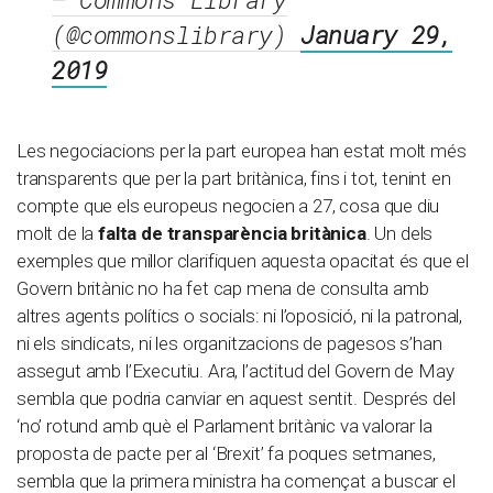
(@commonslibrary)
January 29,
2019
Les negociacions per la part europea han estat molt més
transparents que per la part britànica, fins i tot, tenint en
compte que els europeus negocien a 27, cosa que diu
molt de la
falta de transparència britànica
. Un dels
exemples que millor clarifiquen aquesta opacitat és que el
Govern britànic no ha fet cap mena de consulta amb
altres agents polítics o socials: ni l’oposició, ni la patronal,
ni els sindicats, ni les organitzacions de pagesos s’han
assegut amb l’Executiu. Ara, l’actitud del Govern de May
sembla que podria canviar en aquest sentit. Després del
‘no’ rotund amb què el Parlament britànic va valorar la
proposta de pacte per al ‘Brexit’ fa poques setmanes,
sembla que la primera ministra ha començat a buscar el