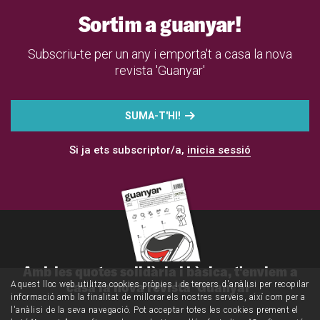
Sortim a guanyar!
Subscriu-te per un any i emporta't a casa la nova
revista 'Guanyar'
SUMA-T'HI!
Si ja ets subscriptor/a,
inicia sessió
Amb les quotes solidària i bàsica, t'enviem a
casa la nova revista 'Guanyar'
Aquest lloc web utilitza cookies pròpies i de tercers d'anàlisi per recopilar
informació amb la finalitat de millorar els nostres serveis, així com per a
l'anàlisi de la seva navegació. Pot acceptar totes les cookies prement el