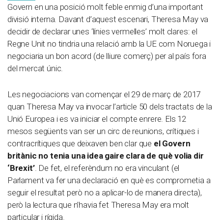
Govern en una posició molt feble enmig d’una important
divisió interna. Davant d’aquest escenari, Theresa May va
decidir de declarar unes ‘línies vermelles’ molt clares: el
Regne Unit no tindria una relació amb la UE com Noruega i
negociaria un bon acord (de lliure comerç) per al país fora
del mercat únic.
Les negociacions van començar el 29 de març de 2017
quan Theresa May va invocar l’article 50 dels tractats de la
Unió Europea i es va iniciar el compte enrere. Els 12
mesos següents van ser un circ de reunions, crítiques i
contracrítiques que deixaven ben clar que
el Govern
britànic no tenia una idea gaire clara de què volia dir
‘Brexit’
. De fet, el referèndum no era vinculant (el
Parlament va fer una declaració en què es comprometia a
seguir el resultat però no a aplicar-lo de manera directa),
però la lectura que n’havia fet Theresa May era molt
particular i rígida.