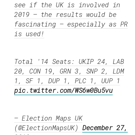
see if the UK is involved in
2019 – the results would be
fascinating – especially as PR
is used!
Total '14 Seats: UKIP 24, LAB
20, CON 19, GRN 3, SNP 2, LDM
1, SF 1, DUP 1, PLC 1, UUP 1
pic.twitter.com/WS6w0Bu5vu
— Election Maps UK
(@ElectionMapsUK)
December 27,