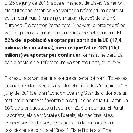
El 26 de juny de 2016, sota el mandat de David Cameron,
els ciutadans britànics van votar en referèndum sobre si
volien continuar (‘remain’) o marxar (‘leave’) de la Unió
Europea. Els termes ‘remainers’ i ‘leavers’ o ‘brexiteers’ es
van fer populars durant la campanya pel referèndum.
El
52% de la població va optar per sortir de la UE (17,4
milions de ciutadans), mentre que l’altre 48% (16,1
milions) va apostar per continuar
formant-ne part. La
participació en el referèndum va ser molt alta, d’un 72%.
Els resultats van ser una sorpresa per a tothom. Totes les
enquestes donaven guanyador el camp dels ‘remainers’. Al
juny del 2015, el diari ‘London Evening Standard’ donava un
resultat clarament favorable a seguir dins de la UE, amb un
66% dels enquestats a favor i un 22% en contra. El Partit
Laborista, els demòcrates liberals, els nacionalistes
escocesos i gal·lesos, els sindicats i la patronal van
posicionar-se contra el ‘Brexit’. Els editorials a ‘The