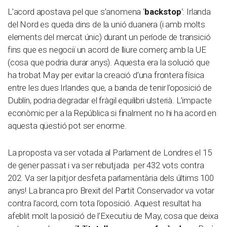
L’acord apostava pel que s’anomena ‘
backstop
‘: Irlanda
del Nord es queda dins de la unió duanera (i amb molts
elements del mercat únic) durant un període de transició
fins que es negociï un acord de lliure comerç amb la UE
(cosa que podria durar anys). Aquesta era la solució que
ha trobat May per evitar la creació d’una frontera física
entre les dues Irlandes que, a banda de tenir l’oposició de
Dublín, podria degradar el fràgil equilibri ulsterià. L’impacte
econòmic per a la República si finalment no hi ha acord en
aquesta qüestió pot ser enorme.
La proposta va ser votada al Parlament de Londres el 15
de gener passat i va ser rebutjada per 432 vots contra
202. Va ser la pitjor desfeta parlamentària dels últims 100
anys! La branca pro Brexit del Partit Conservador va votar
contra l’acord, com tota l’oposició. Aquest resultat ha
afeblit molt la posició de l’Executiu de May, cosa que deixa