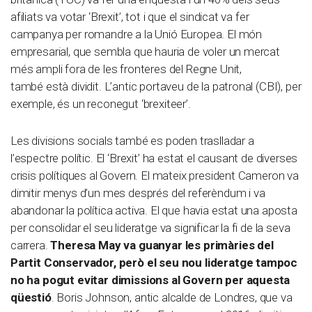
afiliats va votar ‘Brexit’, tot i que el sindicat va fer
campanya per romandre a la Unió Europea. El món
empresarial, que sembla que hauria de voler un mercat
més ampli fora de les fronteres del Regne Unit,
també està dividit. L’antic portaveu de la patronal (CBI), per
exemple, és un reconegut ‘brexiteer’.
Les divisions socials també es poden traslladar a
l’espectre polític. El ‘Brexit’ ha estat el causant de diverses
crisis polítiques al Govern. El mateix president Cameron va
dimitir menys d’un mes després del referèndum i va
abandonar la política activa. El que havia estat una aposta
per consolidar el seu lideratge va significar la fi de la seva
carrera.
Theresa May va guanyar les primàries del
Partit Conservador, però el seu nou lideratge tampoc
no ha pogut evitar dimissions al Govern per aquesta
qüestió
. Boris Johnson, antic alcalde de Londres, que va