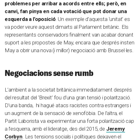
problemes per arribar a acords entre ells; però, en
canvi, fan pinya en cada votació que pot donar una
esquerda a l’oposició
. Un exemple d’aquesta ‘unitat’ es
va poder veure aquest dimarts al Parlament britànic. Els
representants conservadors finalment van acabar donant
suport a les propostes de May, encara que després insten
May a obrir una nova (i millor) negociació amb Brussel·les.
Negociacions sense rumb
L’ambient a la societat britànica immediatament després
del resultat del ‘Brexit’ fou d’una gran tensió i polarització.
D’una banda, hi hagué atacs racistes contra estrangers i
un augment de la sensació de xenofòbia. De l’altra, el
Partit Laborista va experimentar una forta polarització cap
a l’esquerra, amb el lideratge, des del 2015, de
Jeremy
Corbyn
. Les tensions socials i polítiques deixaven el