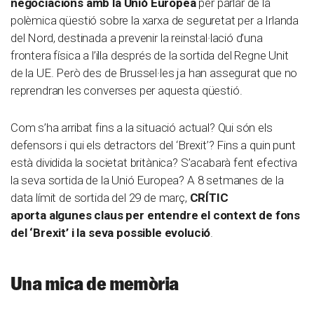
negociacions amb la Unió Europea
per parlar de la
polèmica qüestió sobre la xarxa de seguretat per a Irlanda
del Nord, destinada a prevenir la reinstal·lació d’una
frontera física a l’illa després de la sortida del Regne Unit
de la UE. Però des de Brussel·les ja han assegurat que no
reprendran les converses per aquesta qüestió.
Com s’ha arribat fins a la situació actual? Qui són els
defensors i qui els detractors del ‘Brexit’? Fins a quin punt
està dividida la societat britànica? S’acabarà fent efectiva
la seva sortida de la Unió Europea? A 8 setmanes de la
data límit de sortida del 29 de març,
CRÍTIC
aporta algunes claus per entendre el context de fons
del ‘Brexit’ i la seva possible evolució
.
Una mica de memòria