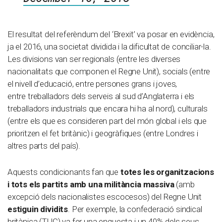
El resultat del referèndum del ‘Brexit’ va posar en evidència,
ja el 2016, una societat dividida i la dificultat de conciliar-la.
Les divisions van ser regionals (entre les diverses
nacionalitats que componen el Regne Unit), socials (entre
el nivell d’educació, entre persones grans i joves,
entre treballadors dels serveis al sud d’Anglaterra i els
treballadors industrials que encara hi ha al nord), culturals
(entre els que es consideren part del món global i els que
prioritzen el fet britànic) i geogràfiques (entre Londres i
altres parts del país).
Aquests condicionants fan que
totes les organitzacions
i tots els partits amb una militància massiva
(amb
excepció dels nacionalistes escocesos)
del Regne Unit
estiguin dividits
. Per exemple, la confederació sindical
britànica (TUC) va fer una enquesta i un 40% dels seus