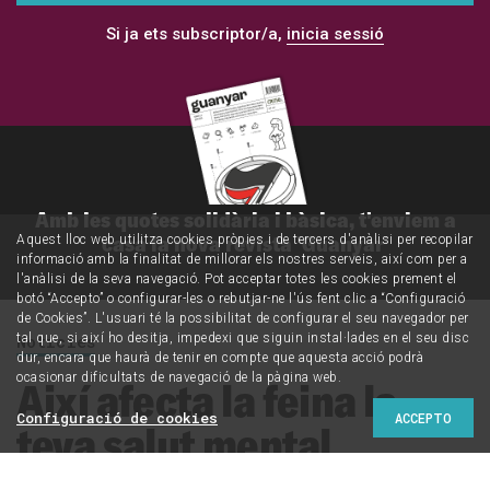
Si ja ets subscriptor/a,
inicia sessió
Amb les quotes solidària i bàsica, t'enviem a
casa la nova revista 'Guanyar'
Aquest lloc web utilitza cookies pròpies i de tercers d'anàlisi per recopilar
informació amb la finalitat de millorar els nostres serveis, així com per a
l'anàlisi de la seva navegació. Pot acceptar totes les cookies prement el
botó “Accepto” o configurar-les o rebutjar-ne l'ús fent clic a “Configuració
de Cookies”. L'usuari té la possibilitat de configurar el seu navegador per
tal que, si així ho desitja, impedexi que siguin instal·lades en el seu disc
Notícies
dur, encara que haurà de tenir en compte que aquesta acció podrà
ocasionar dificultats de navegació de la pàgina web.
Així afecta la feina la
Configuració de cookies
ACCEPTO
teva salut mental