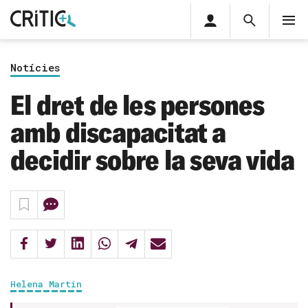
Àrea
Cerca
M
privada
Cerca
Subscriu-t'hi
Cerc
per...
Notícies
Inicia sessió
El dret de les persones
amb discapacitat a
decidir sobre la seva vida
Helena Martín