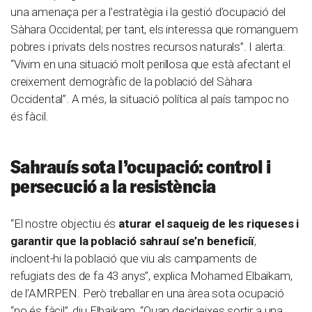
una amenaça per a l’estratègia i la gestió d’ocupació del
Sàhara Occidental; per tant, els interessa que romanguem
pobres i privats dels nostres recursos naturals”. I alerta:
“Vivim en una situació molt perillosa que està afectant el
creixement demogràfic de la població del Sàhara
Occidental”. A més, la situació política al país tampoc no
és fàcil.
Sahrauís sota l’ocupació: control i
persecució a la resistència
“El nostre objectiu és
aturar el saqueig de les riqueses i
garantir que la població sahrauí se’n beneficiï
,
incloent-hi la població que viu als campaments de
refugiats des de fa 43 anys”, explica Mohamed Elbaikam,
de l’AMRPEN. Però treballar en una àrea sota ocupació
“no és fàcil”, diu Elbaikam. “Quan decideixes sortir a una