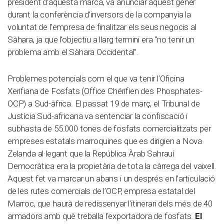
president d’aquesta marca, va anunciar aquest gener
durant la conferència d’inversors de la companyia la
voluntat de l’empresa de finalitzar els seus negocis al
Sàhara, ja que l’objectiu a llarg termini era “no tenir un
problema amb el Sàhara Occidental”.
Problemes potencials com el que va tenir l’Oficina
Xerifiana de Fosfats (Office Chérifien des Phosphates-
OCP) a Sud-àfrica. El passat 19 de març, el Tribunal de
Justícia Sud-africana va sentenciar la confiscació i
subhasta de 55.000 tones de fosfats comercialitzats per
empreses estatals marroquines que es dirigien a Nova
Zelanda al·legant que la República Àrab Sahrauí
Democràtica era la propietària de tota la càrrega del vaixell.
Aquest fet va marcar un abans i un després en l’articulació
de les rutes comercials de l’OCP, empresa estatal del
Marroc, que haurà de redissenyar l’itinerari dels més de 40
armadors amb què treballa l’exportadora de fosfats.
El