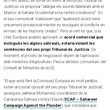
un mes abans, va donar un revés al seu propi Tribunal de
Justícia i va proposar “allargar els acords bilaterals amb el
Marroc al Sàhara Occidental sota certes condicions”. En
el seu comunicat matisaven que “qualsevol acord seria
únicament provisional mentre es resolgués el conflicte en
el marc de les Nacions Unides”. Però el cert és que, si la
Unió Europea acabés aprovant un
acord comercial que
inclogués les aigües sahrauís, estaria violant les
sentències del seu propi Tribunal de Justícia
. De
moment, el procés de negociació depèn de l’aprovació
dels ministres d’Agricultura i Pesca del bloc comunitari i del
Consell de Ministres de la UE.
“El que està fent la Comissió Europea és molt perillós;
estan al costat oposat del seu propi Tribunal de Justícia”,
assegura Jalihena Mohamed, coordinador de la
Campanya Sahrauí contra l’Espoli (
SCAP – Saharawi
Campaign Against the Plunder
), que considera que