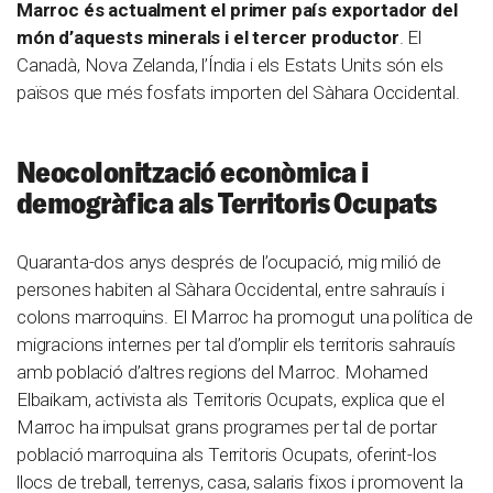
Marroc és actualment el primer país exportador del
món d’aquests minerals i el tercer productor
. El
Canadà, Nova Zelanda, l’Índia i els Estats Units són els
països que més fosfats importen del Sàhara Occidental.
Neocolonització econòmica i
demogràfica als Territoris Ocupats
Quaranta-dos anys després de l’ocupació, mig milió de
persones habiten al Sàhara Occidental, entre sahrauís i
colons marroquins. El Marroc ha promogut una política de
migracions internes per tal d’omplir els territoris sahrauís
amb població d’altres regions del Marroc. Mohamed
Elbaikam, activista als Territoris Ocupats, explica que el
Marroc ha impulsat grans programes per tal de portar
població marroquina als Territoris Ocupats, oferint-los
llocs de treball, terrenys, casa, salaris fixos i promovent la