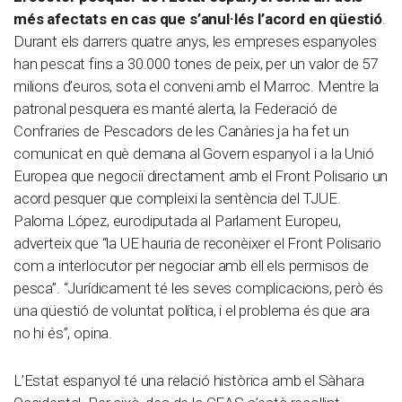
més afectats en cas que s’anul·lés l’acord en qüestió
.
Durant els darrers quatre anys, les empreses espanyoles
han pescat fins a 30.000 tones de peix, per un valor de 57
milions d’euros, sota el conveni amb el Marroc. Mentre la
patronal pesquera es manté alerta, la Federació de
Confraries de Pescadors de les Canàries ja ha fet un
comunicat en què demana al Govern espanyol i a la Unió
Europea que negociï directament amb el Front Polisario un
acord pesquer que compleixi la sentència del TJUE.
Paloma López, eurodiputada al Parlament Europeu,
adverteix que “la UE hauria de reconèixer el Front Polisario
com a interlocutor per negociar amb ell els permisos de
pesca”. “Jurídicament té les seves complicacions, però és
una qüestió de voluntat política, i el problema és que ara
no hi és”, opina.
L’Estat espanyol té una relació històrica amb el Sàhara