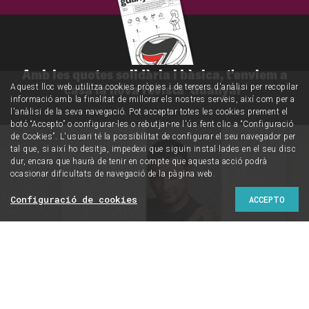
Amb les quotes solidària i bàsica, t'enviem a
casa la nova revista 'Guanyar'
Aquest lloc web utilitza cookies pròpies i de tercers d'anàlisi per recopilar
informació amb la finalitat de millorar els nostres serveis, així com per a
l'anàlisi de la seva navegació. Pot acceptar totes les cookies prement el
botó “Accepto” o configurar-les o rebutjar-ne l'ús fent clic a “Configuració
de Cookies”. L'usuari té la possibilitat de configurar el seu navegador per
tal que, si així ho desitja, impedexi que siguin instal·lades en el seu disc
dur, encara que haurà de tenir en compte que aquesta acció podrà
ocasionar dificultats de navegació de la pàgina web.
Configuració de cookies
ACCEPTO
Foto: IVAN GIMÉNEZ