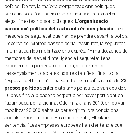
polítics. De fet, la majoria d’organitzacions polítiques
sahrauís sota l’ocupació marroquina són de caràcter
alegal, i moltes no són públiques.
L’organització i
associació política dels sahrauís és complicada
. Les
mesures de seguretat que han de prendre davant la policia
i l’exèrcit del Marroc passen per la invisibilitat, la seguretat
informàtica i les mobilitzacions exprés. “Hi ha dotzenes de
membres del servei d’intel·ligència i seguretat i ens
exposem a la persecució política, a la tortura, a
l’assenyalament cap a les nostres famílies i fins i tot a
l’expulsió del territori”. Elbaikam ho exemplifica amb els
23
presos polítics
sentenciats amb penes que van des dels
10 anys fins a la cadena perpètua per haver participat en
l’acampada per la dignitat Gdeim Izik l’any 2010, on es van
mobilitzar 20.000 sahrauís per exigir millors condicions
socials i econòmiques. En aquest sentit, Elbaikam
sentencia: “Les empreses europees han d’entendre que
les seves inversions al Sàhara es fan en una àrea en la