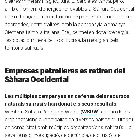
d’altres minerals i l’agricultura. El cercle es tanca, però,
amb el foment d’energies renovables al Sàhara Occidental,
que mitjançant la construcció de plantes eòliques i solars
acordades, entre d’altres, amb la companyia alemanya
Siemens i amb la italiana Enel, permeten dotar d’energia
l’explotació minera de Fos Bucraa, la més gran dels
territoris sahrauís.
Empreses petrolieres es retiren del
Sàhara Occidental
Les múltiples campanyes en defensa dels recursos
naturals sahrauís han donat els seus resultats
.
Western Sahara Resource Watch (
WSRW
) és una de les
organitzacions que treballen en diversos països d’Europa i
en complicitat amb múltiples organitzacions sahrauís. La
seva feina d’investigació, de denúncia, de difusió i de