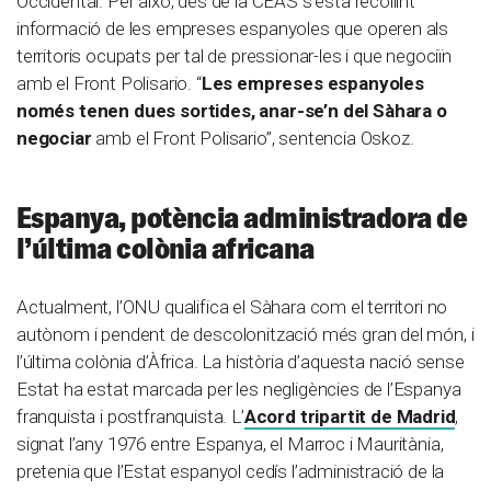
Occidental. Per això, des de la CEAS s’està recollint
informació de les empreses espanyoles que operen als
territoris ocupats per tal de pressionar-les i que negociïn
amb el Front Polisario. “
Les empreses espanyoles
només tenen dues sortides, anar-se’n del Sàhara o
negociar
amb el Front Polisario”, sentencia Oskoz.
Espanya, potència administradora de
l’última colònia africana
Actualment, l’ONU qualifica el Sàhara com el territori no
autònom i pendent de descolonització més gran del món, i
l’última colònia d’Àfrica. La història d’aquesta nació sense
Estat ha estat marcada per les negligències de l’Espanya
franquista i postfranquista. L’
Acord tripartit de Madrid
,
signat l’any 1976 entre Espanya, el Marroc i Mauritània,
pretenia que l’Estat espanyol cedís l’administració de la