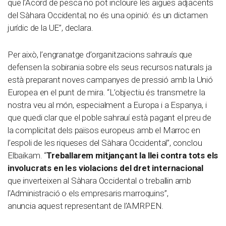
que l’Acord de pesca no pot incloure les aigües adjacents
del Sàhara Occidental; no és una opinió: és un dictamen
jurídic de la UE”, declara.
Per això, l’engranatge d’organitzacions sahrauís que
defensen la sobirania sobre els seus recursos naturals ja
està preparant noves campanyes de pressió amb la Unió
Europea en el punt de mira. “L’objectiu és transmetre la
nostra veu al món, especialment a Europa i a Espanya, i
que quedi clar que el poble sahrauí està pagant el preu de
la complicitat dels països europeus amb el Marroc en
l’espoli de les riqueses del Sàhara Occidental”, conclou
Elbaikam. “
Treballarem mitjançant la llei contra tots els
involucrats en les violacions del dret internacional
que inverteixen al Sàhara Occidental o treballin amb
l’Administració o els empresaris marroquins”,
anuncia aquest representant de l’AMRPEN.