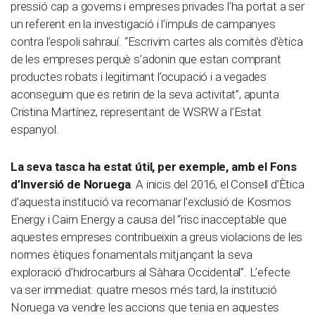
pressió cap a governs i empreses privades l’ha portat a ser
un referent en la investigació i l’impuls de campanyes
contra l’espoli sahrauí. “Escrivim cartes als comitès d’ètica
de les empreses perquè s’adonin que estan comprant
productes robats i legitimant l’ocupació i a vegades
aconseguim que es retirin de la seva activitat”, apunta
Cristina Martínez, representant de WSRW a l’Estat
espanyol.
La seva tasca ha estat útil, per exemple, amb el Fons
d’Inversió de Noruega
. A inicis del 2016, el Consell d’Ètica
d’aquesta institució va recomanar l’exclusió de Kosmos
Energy i Cairn Energy a causa del “risc inacceptable que
aquestes empreses contribueixin a greus violacions de les
normes ètiques fonamentals mitjançant la seva
exploració d’hidrocarburs al Sàhara Occidental”. L’efecte
va ser immediat: quatre mesos més tard, la institució
Noruega va vendre les accions que tenia en aquestes