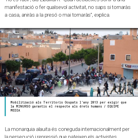
manifestació o fer qualsevol activitat, no saps si tornaràs
a casa, aniràs a la presó o mai tornaràs”, explica.
Mobilització als Territoris Ocupats l’any 2013 per exigir que
la MINURSO garantís el respecte als drets humans / EQUIPE
MEDIA
La monarquia alauita és coneguda internacionalment per
la persecució i repressió que pateixen els activistes