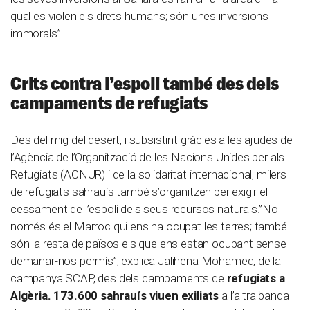
qual es violen els drets humans; són unes inversions
immorals”.
Crits contra l’espoli també des dels
campaments de refugiats
Des del mig del desert, i subsistint gràcies a les ajudes de
l’Agència de l’Organització de les Nacions Unides per als
Refugiats (ACNUR) i de la solidaritat internacional, milers
de refugiats sahrauís també s’organitzen per exigir el
cessament de l’espoli dels seus recursos naturals.”No
només és el Marroc qui ens ha ocupat les terres; també
són la resta de països els que ens estan ocupant sense
demanar-nos permís”, explica Jalihena Mohamed, de la
campanya SCAP, des dels campaments de
refugiats a
Algèria. 173.600 sahrauís viuen exiliats
a l’altra banda