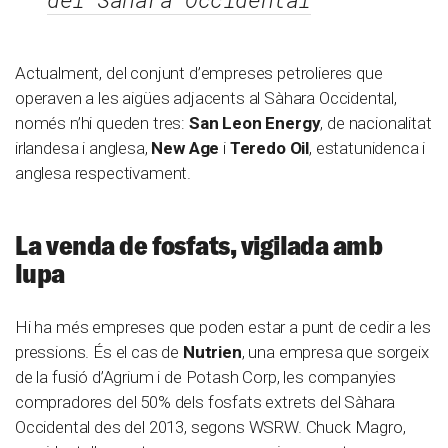
Actualment, del conjunt d’empreses petrolieres que
operaven a les aigües adjacents al Sàhara Occidental,
només n’hi queden tres:
San Leon Energy
, de nacionalitat
irlandesa i anglesa,
New Age
i
Teredo Oil
, estatunidenca i
anglesa respectivament.
La venda de fosfats, vigilada amb
lupa
Hi ha més empreses que poden estar a punt de cedir a les
pressions. És el cas de
Nutrien
, una empresa que sorgeix
de la fusió d’Agrium i de Potash Corp, les companyies
compradores del 50% dels fosfats extrets del Sàhara
Occidental des del 2013, segons WSRW. Chuck Magro,