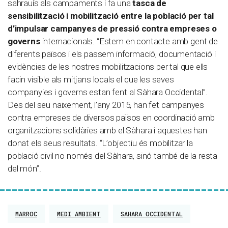
sahrauís als campaments i fa una
tasca de
sensibilització i mobilització entre la població per tal
d’impulsar campanyes de pressió contra empreses o
governs
internacionals. “Estem en contacte amb gent de
diferents països i els passem informació, documentació i
evidències de les nostres mobilitzacions per tal que ells
facin visible als mitjans locals el que les seves
companyies i governs estan fent al Sàhara Occidental”.
Des del seu naixement, l’any 2015, han fet campanyes
contra empreses de diversos països en coordinació amb
organitzacions solidàries amb el Sàhara i aquestes han
donat els seus resultats. “L’objectiu és mobilitzar la
població civil no només del Sàhara, sinó també de la resta
del món”.
MARROC
MEDI AMBIENT
SAHARA OCCIDENTAL