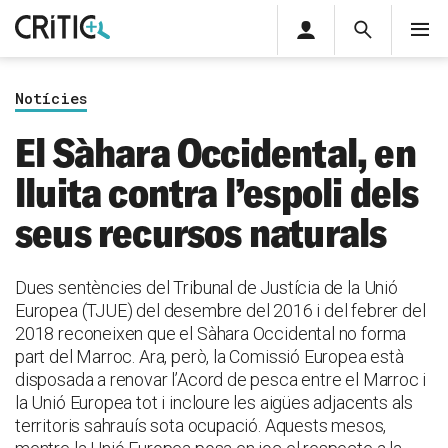
Àrea
Cerca
M
privada
Cerca
Subscriu-t'hi
Cerc
per...
Notícies
Inicia sessió
El Sàhara Occidental, en
lluita contra l’espoli dels
seus recursos naturals
Dues sentències del Tribunal de Justícia de la Unió
Europea (TJUE) del desembre del 2016 i del febrer del
2018 reconeixen que el Sàhara Occidental no forma
part del Marroc. Ara, però, la Comissió Europea està
disposada a renovar l’Acord de pesca entre el Marroc i
la Unió Europea tot i incloure les aigües adjacents als
territoris sahrauís sota ocupació. Aquests mesos,