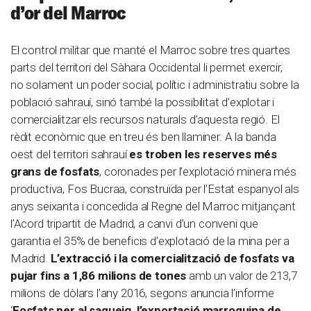
d’or del Marroc
El control militar que manté el Marroc sobre tres quartes
parts del territori del Sàhara Occidental li permet exercir,
no solament un poder social, polític i administratiu sobre la
població sahrauí, sinó també la possibilitat d’explotar i
comercialitzar els recursos naturals d’aquesta regió. El
rèdit econòmic que en treu és ben llaminer. A la banda
oest del territori sahrauí
es troben les reserves més
grans de fosfats
, coronades per l’explotació minera més
productiva, Fos Bucraa, construïda per l’Estat espanyol als
anys seixanta i concedida al Regne del Marroc mitjançant
l’Acord tripartit de Madrid, a canvi d’un conveni que
garantia el 35% de beneficis d’explotació de la mina per a
Madrid.
L’extracció i la comercialització de fosfats va
pujar fins a 1,86 milions de tones
amb un valor de 213,7
milions de dòlars l’any 2016, segons anuncia l’informe
‘
Fosfats per al saqueig, l’exportació marroquina de