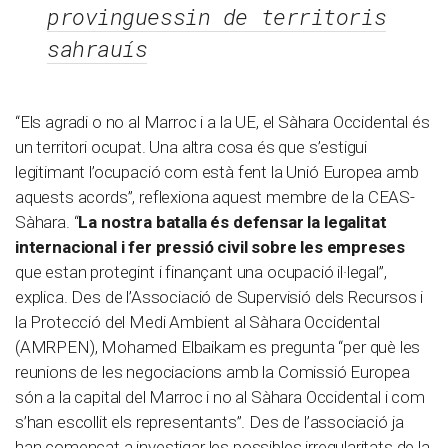
provinguessin de territoris
sahrauís
“Els agradi o no al Marroc i a la UE, el Sàhara Occidental és
un territori ocupat. Una altra cosa és que s’estigui
legitimant l’ocupació com està fent la Unió Europea amb
aquests acords”, reflexiona aquest membre de la CEAS-
Sàhara. “
La nostra batalla és defensar la legalitat
internacional i fer pressió civil sobre les empreses
que estan protegint i finançant una ocupació il·legal”,
explica. Des de l’Associació de Supervisió dels Recursos i
la Protecció del Medi Ambient al Sàhara Occidental
(AMRPEN), Mohamed Elbaikam es pregunta “per què les
reunions de les negociacions amb la Comissió Europea
són a la capital del Marroc i no al Sàhara Occidental i com
s’han escollit els representants”. Des de l’associació ja
han començat a investigar les possibles irregularitats de la