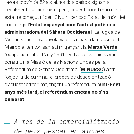
llavors província 52 als altres dos països signants.
Legalment i jurídicament, però, aquest acord mai no ha
estat reconegut ni per l’ONU ni per cap Estat del món, fet
que relega
l’Estat espanyol com l’actual potència
administradora del Sàhara Occidental
. La fugida de
l’Administració espanyola va donar pas a la invasió del
Marroc al territori sahrauí mitjançant la
Marxa Verda
i
l’ocupació militar. L’any 1991, les Nacions Unides van
constituir la Missió de les Nacions Unides per al
Referèndum del Sàhara Occidental (
MINURSO
) amb
l’objectiu de culminar el procés de descolonització
d’aquest territori mitjançant un referèndum.
Vint-i-set
anys més tard, el referèndum encara no s’ha
celebrat
.
A més de la comercialització
de peix pescat en aigües