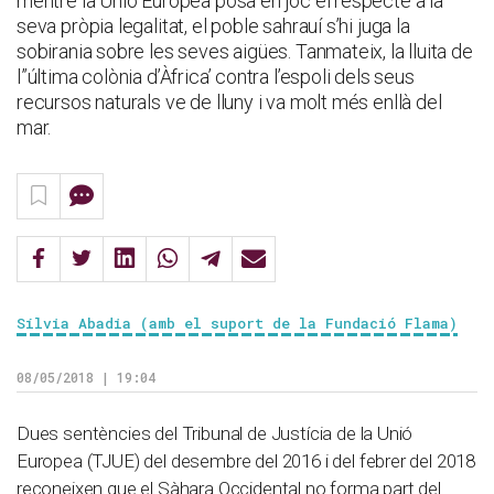
mentre la Unió Europea posa en joc el respecte a la
seva pròpia legalitat, el poble sahrauí s’hi juga la
sobirania sobre les seves aigües. Tanmateix, la lluita de
l”última colònia d’Àfrica’ contra l’espoli dels seus
recursos naturals ve de lluny i va molt més enllà del
mar.
Sílvia Abadia (amb el suport de la Fundació Flama)
08/05/2018 | 19:04
Dues sentències del Tribunal de Justícia de la Unió
Europea (TJUE) del desembre del 2016 i del febrer del 2018
reconeixen que el Sàhara Occidental no forma part del