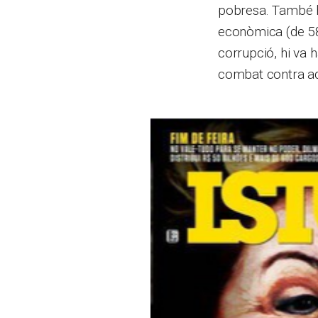
pobresa. També hi
econòmica (de 58,
corrupció, hi va 
combat contra aq