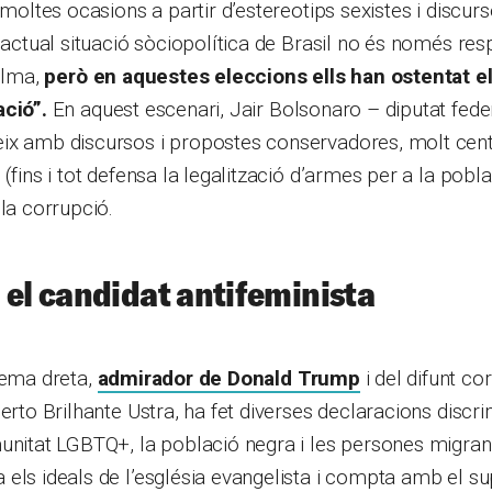
 moltes ocasions a partir d’estereotips sexistes i discur
L’actual situació sòciopolítica de Brasil no és només res
Dilma,
però en aquestes eleccions ells han ostentat el 
ació”.
En aquest escenari, Jair Bolsonaro – diputat federa
ix amb discursos i propostes conservadores, molt cent
(fins i tot defensa la legalització d’armes per a la poblac
 la corrupció.
 el candidat antifeminista
rema dreta,
admirador de Donald Trump
i del difunt co
berto Brilhante Ustra, ha fet diverses declaracions discr
unitat LGBTQ+, la població negra i les persones migrant
els ideals de l’església evangelista i compta amb el su