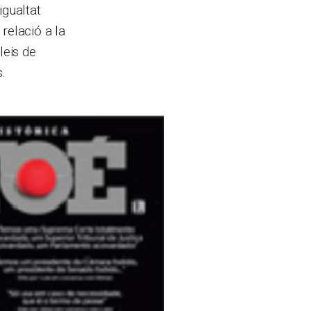
igualtat
relació a la
leis de
.