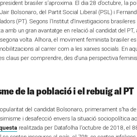
 president brasiler s’aproxima. El dia 28 d’octubre, la p
 Jair Bolsonaro, del Partit Social Liberal (PSL) i Fernan
ladors (PT). Segons l’Institut d’Investigacions brasileres
 amb un gran avantatge en relació al candidat del PT,
a segona volta. Alhora, el moviment feminista brasiler e
 mobilitzacions al carrer com a les xarxes socials. En aq
s claus per comprendre, des d’una perspectiva feminis
.
me de la població i el rebuig al PT
opularitat del candidat Bolsonaro, primerament s’ha de
ssimisme i desafecció envers la situació sociopolítica ac
nquesta
realitzada per Datafolha l’octubre de 2018, el 8
 se senten insegures al país, el 79% se senten infelices 