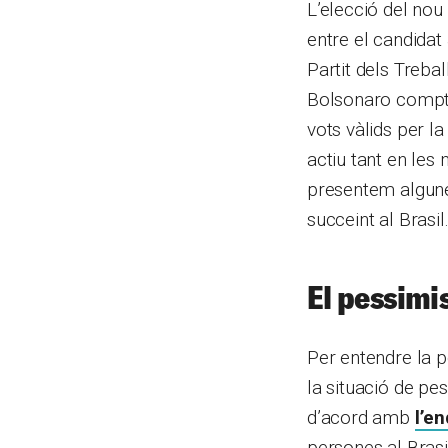
L’elecció del nou
entre el candidat
Partit dels Trebal
Bolsonaro compta
vots vàlids per l
actiu tant en les
presentem algune
succeint al Brasil
El pessimis
Per entendre la p
la situació de pe
d’acord amb
l’e
persones al Brasil