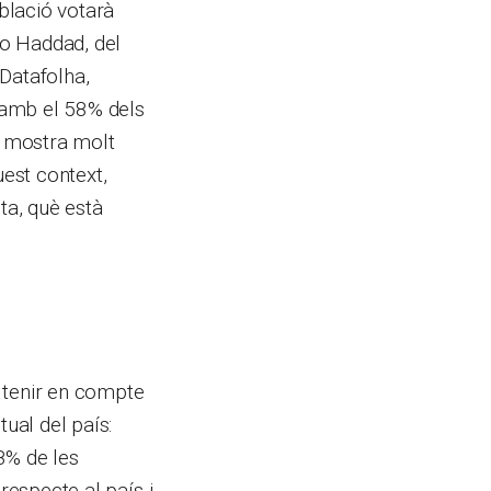
oblació votarà
do Haddad, del
 Datafolha,
 amb el 58% dels
s mostra molt
uest context,
ta, què està
 tenir en compte
tual del país:
8% de les
respecte al país i