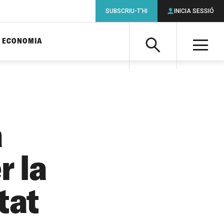
SUBSCRIU-T'HI
INICIA SESSIÓ
ECONOMIA
Cerca
M
Cerca
a
r la
tat