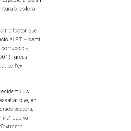
ntura brasilera.
altre factor que
ció al PT – partit
corrupció -,
001) i greus
at de l’ex
resident Luis
essaltar que, en
versos sectors,
lia’, que va
 d’extrema