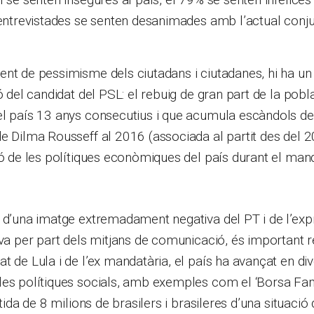
 entrevistades se senten desanimades amb l’actual conju
nt de pessimisme dels ciutadans i ciutadanes, hi ha un 
ó del candidat del PSL: el rebuig de gran part de la pobla
l país 13 anys consecutius i que acumula escàndols de 
e Dilma Rousseff al 2016 (associada al partit des del 2
ió de les polítiques econòmiques del país durant el mand
 d’una imatge extremadament negativa del PT i de l’exp
lva per part dels mitjans de comunicació, és important r
t de Lula i de l’ex mandatària, el país ha avançat en di
es polítiques socials, amb exemples com el ‘Borsa Famí
rtida de 8 milions de brasilers i brasileres d’una situació