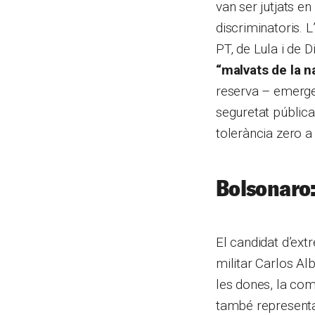
van ser jutjats en
discriminatoris. 
PT, de Lula i de 
“malvats de la n
reserva – emerge
seguretat pública 
tolerància zero a
Bolsonaro:
El candidat d’ext
militar Carlos Al
les dones, la com
també representa 