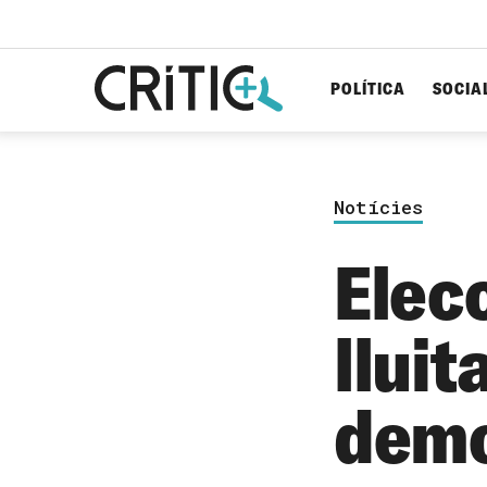
POLÍTICA
SOCIA
Cerca
per...
Notícies
Elecc
lluit
democ