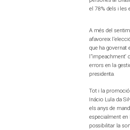
el 78% dels i les
A més del sentime
afavoreix l’elecci
que ha governat e
l’’impeachment’ d
errors en la gest
presidenta.
Tot i la promoció
Inácio Lula da Si
els anys de manda
especialment en l
possibilitar la so