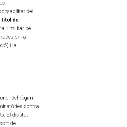
sos
ponsabilitat del
títol de
l i militar de
rades en la
ió) i la
ronel del règim
iminatòries contra
s. El diputat
port de