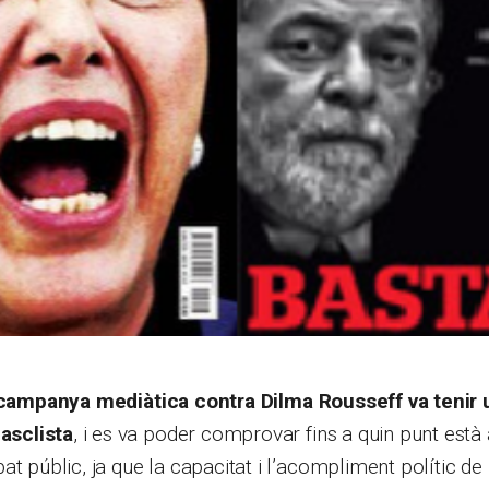
 campanya mediàtica contra Dilma Rousseff va tenir 
sclista
, i es va poder comprovar fins a quin punt està
at públic, ja que la capacitat i l’acompliment polític de