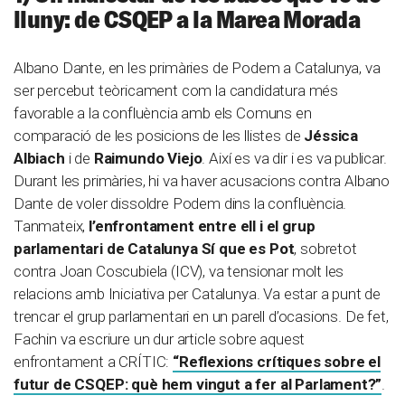
lluny: de CSQEP a la Marea Morada
Albano Dante, en les primàries de Podem a Catalunya, va
ser percebut teòricament com la candidatura més
favorable a la confluència amb els Comuns en
comparació de les posicions de les llistes de
Jéssica
Albiach
i de
Raimundo Viejo
. Així es va dir i es va publicar.
Durant les primàries, hi va haver acusacions contra Albano
Dante de voler dissoldre Podem dins la confluència.
Tanmateix,
l’enfrontament entre ell i el grup
parlamentari de Catalunya Sí que es Pot
, sobretot
contra Joan Coscubiela (ICV), va tensionar molt les
relacions amb Iniciativa per Catalunya. Va estar a punt de
trencar el grup parlamentari en un parell d’ocasions. De fet,
Fachin va escriure un dur article sobre aquest
enfrontament a CRÍTIC:
“Reflexions crítiques sobre el
futur de CSQEP: què hem vingut a fer al Parlament?”
.