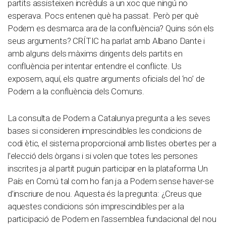
partits assisteixen incrèduls a un xoc que ningú no
esperava. Pocs entenen què ha passat. Però per què
Podem es desmarca ara de la confluència? Quins són els
seus arguments? CRÍTIC ha parlat amb Albano Dante i
amb alguns dels màxims dirigents dels partits en
confluència per intentar entendre el conflicte. Us
exposem, aquí, els quatre arguments oficials del ‘no’ de
Podem a la confluència dels Comuns.
La consulta de Podem a Catalunya pregunta a les seves
bases si consideren imprescindibles les condicions de
codi ètic, el sistema proporcional amb llistes obertes per a
l’elecció dels òrgans i si volen que totes les persones
inscrites ja al partit puguin participar en la plataforma Un
País en Comú tal com ho fan ja a Podem sense haver-se
d’inscriure de nou. Aquesta és la pregunta: ¿Creus que
aquestes condicions són imprescindibles per a la
participació de Podem en l’assemblea fundacional del nou