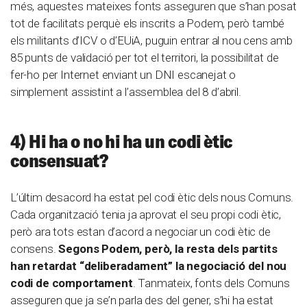
més, aquestes mateixes fonts asseguren que s’han posat
tot de facilitats perquè els inscrits a Podem, però també
els militants d’ICV o d’EUiA, puguin entrar al nou cens amb
85 punts de validació per tot el territori, la possibilitat de
fer-ho per Internet enviant un DNI escanejat o
simplement assistint a l’assemblea del 8 d’abril.
4) Hi ha o no hi ha un codi ètic
consensuat?
L’últim desacord ha estat pel codi ètic dels nous Comuns.
Cada organització tenia ja aprovat el seu propi codi ètic,
però ara tots estan d’acord a negociar un codi ètic de
consens.
Segons Podem, però, la resta dels partits
han retardat “deliberadament” la negociació del nou
codi de comportament
. Tanmateix, fonts dels Comuns
asseguren que ja se’n parla des del gener, s’hi ha estat