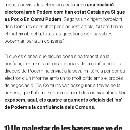
mesos previs a les eleccions catalanes
una coalició
electoral amb Podem com han estat Catalunya Sí que
es Pot o En Comú Podem
. Segons un dirigent barceloní
dels Comuns consultat per a aquest article, “si tots tenim
el mateix objectiu, totes les qüestions són salvables i
podem arribar a un consens”.
El que és clar és que alguna cosa s’ha trencat en la
confiança entre els actors principals de la confluència. La
direcció de Podem ha enviat a la seva militància per correu
electrònic un informe amb un to molt crític amb el procés
de negociació. Els Comuns van assegurar, a través de la
premsa, que l’informe contenia mentides i inexactituds.
Us
exposem, aquí, els quatre arguments oficials del ‘no’
de Podem a la confluència dels Comuns.
1) Un malestar de les bases que ve de