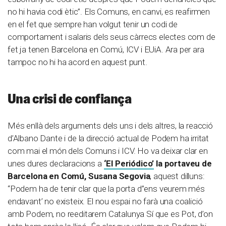
no hi havia codi ètic”. Els Comuns, en canvi, es reafirmen
en el fet que sempre han volgut tenir un codi de
comportament i salaris dels seus càrrecs electes com de
fet ja tenen Barcelona en Comú, ICV i EUiA. Ara per ara
tampoc no hi ha acord en aquest punt.
Una crisi de confiança
Més enllà dels arguments dels uns i dels altres, la reacció
d’Albano Dante i de la direcció actual de Podem ha irritat
com mai el món dels Comuns i ICV. Ho va deixar clar en
unes dures declaracions a
‘El Periódico’
la portaveu de
Barcelona en Comú, Susana Segovia
, aquest dilluns:
“Podem ha de tenir clar que la porta d”ens veurem més
endavant’ no existeix. El nou espai no farà una coalició
amb Podem, no reeditarem Catalunya Sí que es Pot, d’on