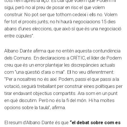
tots hem après la lliçó. És clar que volem que Podem hi
sigui, però no al preu de posar en risc el que volem
construir. No pot ser que tothom cedeixi i ells no. Volem
fer tot el procés junts; no hi haurà negociacions 15 dies
abans d’unes eleccions, que això sí que és una negociació
entre cúpules”.
Albano Dante afirma que no entén aquesta contundència
dels Comuns. En declaracions a CRÍTIC, el líder de Podem
creu que és un error plantejar les discrepàncies actuals
com “una qüestió d’ara o mai”. Ell ho veu diferentment:
“Per a nosaltres no és així. Podem, passi el que passi a la
votació, seguirà treballant per construir eines polítiques per
tirar endavant objectius compartits. Ara som en un punt
en què discutim. Però no és la fi del món. Hi ha moltes
opcions sobre la taula”, afirma.
El resum d’Albano Dante és que
“el debat sobre com es