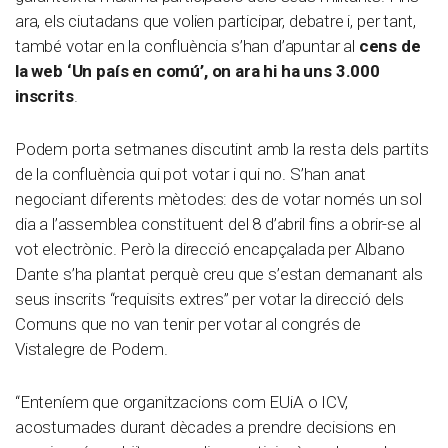
ara, els ciutadans que volien participar, debatre i, per tant,
també votar en la confluència s’han d’apuntar al
cens de
la web ‘Un país en comú’, on ara hi ha uns 3.000
inscrits
.
Podem porta setmanes discutint amb la resta dels partits
de la confluència qui pot votar i qui no. S’han anat
negociant diferents mètodes: des de votar només un sol
dia a l’assemblea constituent del 8 d’abril fins a obrir-se al
vot electrònic. Però la direcció encapçalada per Albano
Dante s’ha plantat perquè creu que s’estan demanant als
seus inscrits “requisits extres” per votar la direcció dels
Comuns que no van tenir per votar al congrés de
Vistalegre de Podem.
“Enteníem que organitzacions com EUiA o ICV,
acostumades durant dècades a prendre decisions en