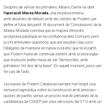
Després de vèncer les primàries, Albano Dante va obrir
l’operació Marea Morada
, una iniciativa interna
amb desenes de debats amb els cercles de Podem, per
definir el futur del partit. El document de ‘Conclusions’ de la
Marea Morada concloïa que la majoria d’inscrits
acceptava participar en la confluència dels Comuns, però
ja s’hi entreveien qüestions que ara resulten clau com
l’obligació de mantenir el mateix codi ètic que té el partit,
que Podem havia de continuar existint amb la seva sigla i
que el procés polític havia de ser “democràtic, amb
primàries i fet des de la base”. En aquell moment, pocs van
fer cas de l’avís.
Les bases de Podem Catalunya sempre han tingut una
sensació agredolça sobre la construcció amb presses i
quotes de partits sense un procés real de primàries de la
candidatura de CSQEP per a les eleccions del 27-S amb un