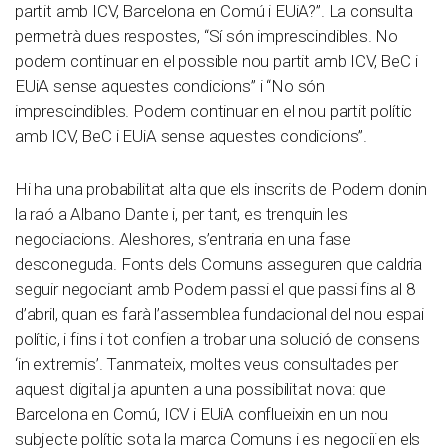
partit amb ICV, Barcelona en Comú i EUiA?”. La consulta
permetrà dues respostes, “Sí són imprescindibles. No
podem continuar en el possible nou partit amb ICV, BeC i
EUiA sense aquestes condicions” i “No són
imprescindibles. Podem continuar en el nou partit polític
amb ICV, BeC i EUiA sense aquestes condicions”.
Hi ha una probabilitat alta que els inscrits de Podem donin
la raó a Albano Dante i, per tant, es trenquin les
negociacions. Aleshores, s’entraria en una fase
desconeguda. Fonts dels Comuns asseguren que caldria
seguir negociant amb Podem passi el que passi fins al 8
d’abril, quan es farà l’assemblea fundacional del nou espai
polític, i fins i tot confien a trobar una solució de consens
‘in extremis’. Tanmateix, moltes veus consultades per
aquest digital ja apunten a una possibilitat nova: que
Barcelona en Comú, ICV i EUiA conflueixin en un nou
subjecte polític sota la marca Comuns i es negociï en els