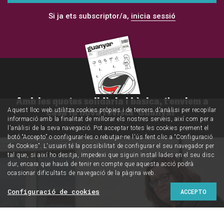
Si ja ets subscriptor/a,
inicia sessió
Amb les quotes solidària i bàsica, t'enviem a
casa la nova revista 'Guanyar'
Aquest lloc web utilitza cookies pròpies i de tercers d'anàlisi per recopilar
informació amb la finalitat de millorar els nostres serveis, així com per a
l'anàlisi de la seva navegació. Pot acceptar totes les cookies prement el
botó “Accepto” o configurar-les o rebutjar-ne l'ús fent clic a “Configuració
de Cookies”. L'usuari té la possibilitat de configurar el seu navegador per
tal que, si així ho desitja, impedexi que siguin instal·lades en el seu disc
dur, encara que haurà de tenir en compte que aquesta acció podrà
ocasionar dificultats de navegació de la pàgina web.
Configuració de cookies
ACCEPTO