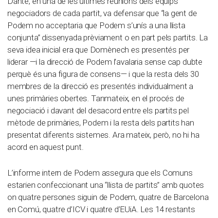
Dante, en una de les últimes reunions dels equips
negociadors de cada partit, va defensar que “la gent de
Podem no acceptaria que Podem s’unís a una llista
conjunta” dissenyada prèviament o en part pels partits. La
seva idea inicial era que Domènech es presentés per
liderar —i la direcció de Podem l’avalaria sense cap dubte
perquè és una figura de consens— i que la resta dels 30
membres de la direcció es presentés individualment a
unes primàries obertes. Tanmateix, en el procés de
negociació i davant del desacord entre els partits pel
mètode de primàries, Podem i la resta dels partits han
presentat diferents sistemes. Ara mateix, però, no hi ha
acord en aquest punt.
L’informe intern de Podem assegura que els Comuns
estarien confeccionant una “llista de partits” amb quotes
on quatre persones siguin de Podem, quatre de Barcelona
en Comú, quatre d’ICV i quatre d’EUiA. Les 14 restants