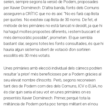
serien, sempre segons la versió de Podem, proposades
per Xavier Domènech. D’altra banda, fonts dels Comuns
asseguren a CRÍTIC que no és així. “No es farà cap llista
per quotes. No existeix cap llista de 30 noms. De fet, el
mètode de les primàries no està tancat ni decidit, ja que hi
ha hagut moltes propostes diferents, i estem buscant el
més democràtic possible”, prometen. El que sembla
bastant clar, segons totes les fonts consultades, és que hi
hauria algun sistema obert de votació d’on sortirien
escollits els 30 més votats.
Unes primàries amb elecció individual dels càrrecs podrien
resultar ‘a priori’ més beneficioses per a Podem gràcies al
seu elevat nombre d’inscrits. Però, segons reconeixen
tant des de Podem com des dels Comuns, ICV o EUiA, no
és clar quin seria el seu vot en unes primàries on es
presentés Xavier Domènech. Primer, perquè tota la
militància de Podem porta poc temps militant en el nou