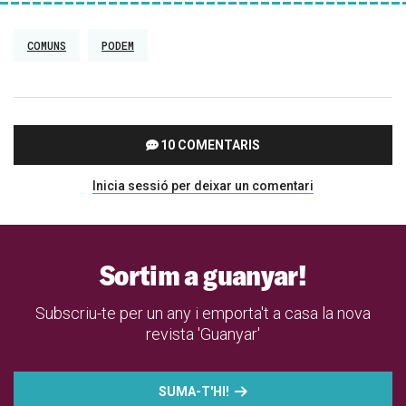
COMUNS
PODEM
10 COMENTARIS
Inicia sessió per deixar un comentari
Sortim a guanyar!
Subscriu-te per un any i emporta't a casa la nova
revista 'Guanyar'
SUMA-T'HI!