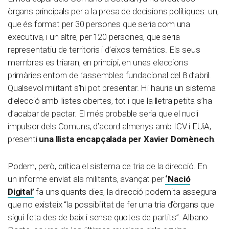
òrgans principals per a la presa de decisions polítiques: un,
que és format per 30 persones que seria com una
executiva, i un altre, per 120 persones, que seria
representatiu de territoris i d’eixos temàtics. Els seus
membres es triaran, en principi, en unes eleccions
primàries entorn de l’assemblea fundacional del 8 d’abril.
Qualsevol militant s’hi pot presentar. Hi hauria un sistema
d’elecció amb llistes obertes, tot i que la lletra petita s’ha
d’acabar de pactar. El més probable seria que el nucli
impulsor dels Comuns, d’acord almenys amb ICV i EUiA,
presenti
una llista encapçalada per Xavier Domènech
.
Podem, però, critica el sistema de tria de la direcció. En
un informe enviat als militants, avançat per
‘Nació
Digital’
fa uns quants dies, la direcció podemita assegura
que no existeix “la possibilitat de fer una tria d’òrgans que
sigui feta des de baix i sense quotes de partits”. Albano