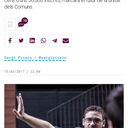
cens d'uns 50.000 inscrits, marcarà el futur de la unitat
dels Comuns.
10
Sergi Picazo / @sergipicazo
15/03/2017 | 22:00