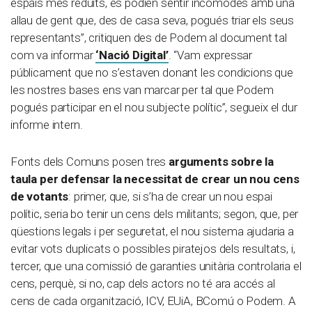
espais més reduïts, es podien sentir incòmodes amb una
allau de gent que, des de casa seva, pogués triar els seus
representants”, critiquen des de Podem al document tal
com va informar
‘Nació Digital’
. “Vam expressar
públicament que no s’estaven donant les condicions que
les nostres bases ens van marcar per tal que Podem
pogués participar en el nou subjecte polític”, segueix el dur
informe intern.
Fonts dels Comuns posen tres
arguments sobre la
taula per defensar la necessitat de crear un nou cens
de votants
: primer, que, si s’ha de crear un nou espai
polític, seria bo tenir un cens dels militants; segon, que, per
qüestions legals i per seguretat, el nou sistema ajudaria a
evitar vots duplicats o possibles piratejos dels resultats, i,
tercer, que una comissió de garanties unitària controlaria el
cens, perquè, si no, cap dels actors no té ara accés al
cens de cada organització, ICV, EUiA, BComú o Podem. A