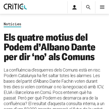
Àrea
Cerca
M
privada
Cerca
Subscriu-t'hi
Cerc
per...
Notícies
Inicia sessió
Els quatre motius del
Podem d’Albano Dante
per dir ‘no’ als Comuns
La confluència d'esquerres dels Comuns està en risc.
Podem Catalunya ha fet saltar totes les alarmes. Les
bases del partit d'Albano Dante Fachin voten durant
tres dies si volen continuar o no la negociació amb ICV,
EUiA i Barcelona en Comú. Pocs entenen què ha
passat. Però per què Podem es desmarca ara de la
confluència? El resultat d'aquesta consulta interna, a un