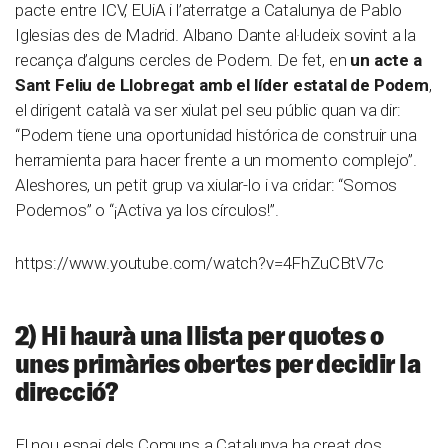
pacte entre ICV, EUiA i l’aterratge a Catalunya de Pablo
Iglesias des de Madrid. Albano Dante al·ludeix sovint a la
recança d’alguns cercles de Podem. De fet, en
un acte a
Sant Feliu de Llobregat amb el líder estatal de Podem
,
el dirigent català va ser xiulat pel seu públic quan va dir:
“Podem tiene una oportunidad histórica de construir una
herramienta para hacer frente a un momento complejo”.
Aleshores, un petit grup va xiular-lo i va cridar: “Somos
Podemos” o “¡Activa ya los círculos!”.
https://www.youtube.com/watch?v=4FhZuCBtV7c
2) Hi haurà una llista per quotes o
unes primàries obertes per decidir la
direcció?
El nou espai dels Comuns a Catalunya ha creat dos