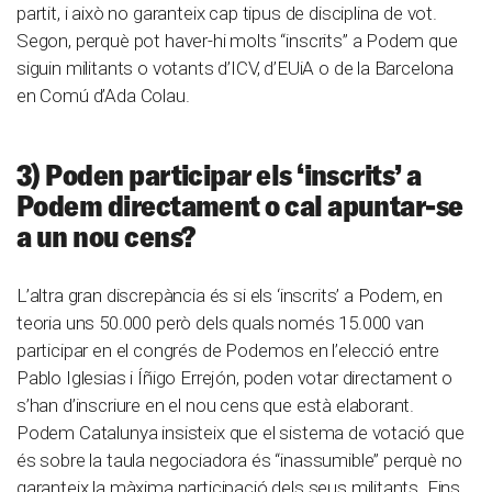
partit, i això no garanteix cap tipus de disciplina de vot.
Segon, perquè pot haver-hi molts “inscrits” a Podem que
siguin militants o votants d’ICV, d’EUiA o de la Barcelona
en Comú d’Ada Colau.
3) Poden participar els ‘inscrits’ a
Podem directament o cal apuntar-se
a un nou cens?
L’altra gran discrepància és si els ‘inscrits’ a Podem, en
teoria uns 50.000 però dels quals només 15.000 van
participar en el congrés de Podemos en l’elecció entre
Pablo Iglesias i Íñigo Errejón, poden votar directament o
s’han d’inscriure en el nou cens que està elaborant.
Podem Catalunya insisteix que el sistema de votació que
és sobre la taula negociadora és “inassumible” perquè no
garanteix la màxima participació dels seus militants. Fins