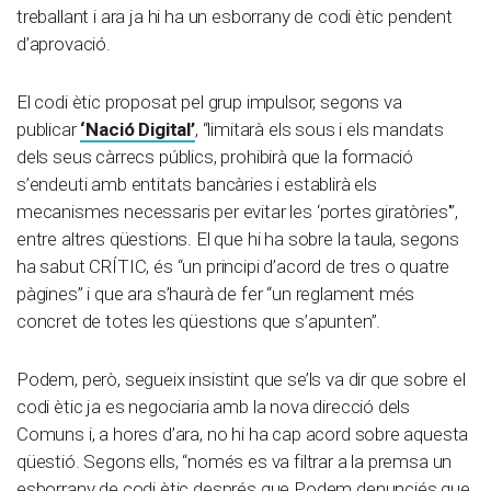
treballant i ara ja hi ha un esborrany de codi ètic pendent
d’aprovació.
El codi ètic proposat pel grup impulsor, segons va
publicar
‘Nació Digital’
, “limitarà els sous i els mandats
dels seus càrrecs públics, prohibirà que la formació
s’endeuti amb entitats bancàries i establirà els
mecanismes necessaris per evitar les ‘portes giratòries'”,
entre altres qüestions. El que hi ha sobre la taula, segons
ha sabut CRÍTIC, és “un principi d’acord de tres o quatre
pàgines” i que ara s’haurà de fer “un reglament més
concret de totes les qüestions que s’apunten”.
Podem, però, segueix insistint que se’ls va dir que sobre el
codi ètic ja es negociaria amb la nova direcció dels
Comuns i, a hores d’ara, no hi ha cap acord sobre aquesta
qüestió. Segons ells, “només es va filtrar a la premsa un
esborrany de codi ètic després que Podem denunciés que