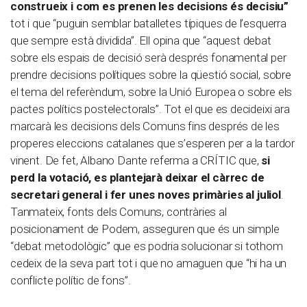
construeix i com es prenen les decisions és decisiu”
tot i que “puguin semblar batalletes típiques de l’esquerra
que sempre està dividida”. Ell opina que “aquest debat
sobre els espais de decisió serà després fonamental per
prendre decisions polítiques sobre la qüestió social, sobre
el tema del referèndum, sobre la Unió Europea o sobre els
pactes polítics postelectorals”. Tot el que es decideixi ara
marcarà les decisions dels Comuns fins després de les
properes eleccions catalanes que s’esperen per a la tardor
vinent. De fet, Albano Dante referma a CRÍTIC que,
si
perd la votació, es plantejarà deixar el càrrec de
secretari general
i fer unes noves primàries al juliol
.
Tanmateix, fonts dels Comuns, contràries al
posicionament de Podem, asseguren que és un simple
“debat metodològic” que es podria solucionar si tothom
cedeix de la seva part tot i que no amaguen que “hi ha un
conflicte polític de fons”.