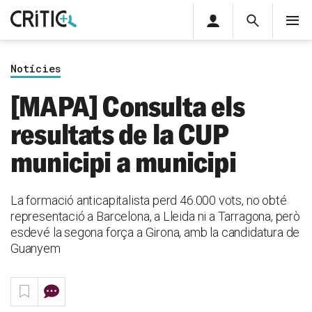
Àrea
Cerca
M
privada
Cerca
Subscriu-t'hi
Cerc
per...
Notícies
Inicia sessió
[MAPA] Consulta els
resultats de la CUP
municipi a municipi
La formació anticapitalista perd 46.000 vots, no obté
representació a Barcelona, a Lleida ni a Tarragona, però
esdevé la segona força a Girona, amb la candidatura de
Guanyem