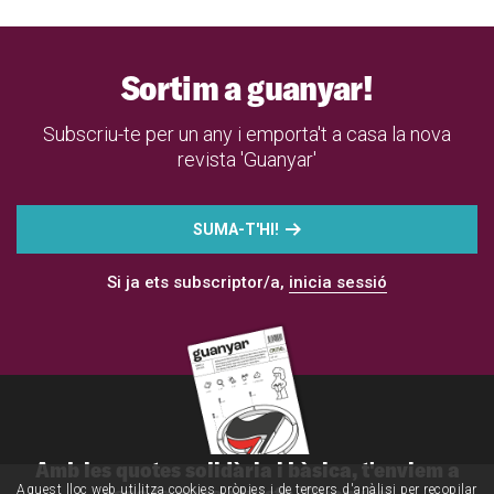
Sortim a guanyar!
Subscriu-te per un any i emporta't a casa la nova
revista 'Guanyar'
SUMA-T'HI!
Si ja ets subscriptor/a,
inicia sessió
Amb les quotes solidària i bàsica, t'enviem a
casa la nova revista 'Guanyar'
Aquest lloc web utilitza cookies pròpies i de tercers d'anàlisi per recopilar