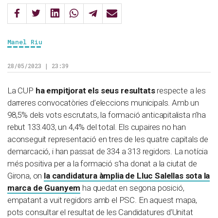
Manel Riu
28/05/2023 | 23:39
La CUP
ha empitjorat els seus resultats
respecte a les
darreres convocatòries d’eleccions municipals. Amb un
98,5% dels vots escrutats, la formació anticapitalista n’ha
rebut 133.403, un 4,4% del total. Els cupaires no han
aconseguit representació en tres de les quatre capitals de
demarcació, i han passat de 334 a 313 regidors. La notícia
més positiva per a la formació s’ha donat a la ciutat de
Girona, on
la candidatura àmplia de Lluc Salellas sota la
marca de Guanyem
ha quedat en segona posició,
empatant a vuit regidors amb el PSC. En aquest mapa,
pots consultar el resultat de les Candidatures d’Unitat