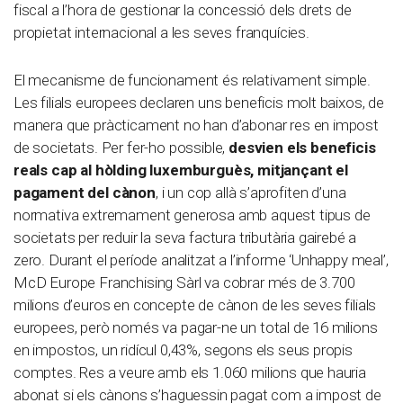
fiscal a l’hora de gestionar la concessió dels drets de
propietat internacional a les seves franquícies.
El mecanisme de funcionament és relativament simple.
Les filials europees declaren uns beneficis molt baixos, de
manera que pràcticament no han d’abonar res en impost
de societats. Per fer-ho possible,
desvien els beneficis
reals cap al hòlding luxemburguès, mitjançant el
pagament del cànon
, i un cop allà s’aprofiten d’una
normativa extremament generosa amb aquest tipus de
societats per reduir la seva factura tributària gairebé a
zero. Durant el període analitzat a l’informe ‘Unhappy meal’,
McD Europe Franchising Sàrl va cobrar més de 3.700
milions d’euros en concepte de cànon de les seves filials
europees, però només va pagar-ne un total de 16 milions
en impostos, un ridícul 0,43%, segons els seus propis
comptes. Res a veure amb els 1.060 milions que hauria
abonat si els cànons s’haguessin pagat com a impost de