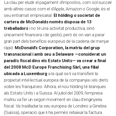
La clau per eludir el pagament d’impostos, com sol succeir
amb altres casos com el d’Apple, Amazon o Google, és el
seu entramat empresarial.
El hòlding o societat de
cartera de McDonalds només disposa de 13
treballadors
i no té una activitat productiva, sinó
únicament financera i de gestió, però és on van a parar
gran part dels beneficis europeus de la cadena de menjar
ràpid.
McDonald’s Corporation, la matriu del grup
transnacional i amb seu a Delaware —considerat un
paradís fiscal dins els Estats Units— va crear a final
del 2008 McD Europe Franchising Sàrl, una filial
ubicada a Luxemburg
a la qual se li va transferir la
propietat intel·lectual europea de la companyia i els drets
sobre les franquícies. Alhora, el nou hòlding té branques
als Estats Units i a Suïssa. Al juliol del 2009, l’empresa
matriu va fer un segon moviment en clau d’enginyeria
fiscal. Va traslladar la seu europea de Londres a Ginebra
(Suïssa), operació que li ha permès rebaixar la factura