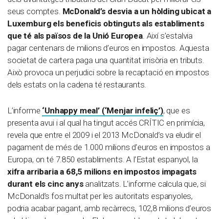
seus comptes.
McDonald’s desvia a un hòlding ubicat a
Luxemburg els beneficis obtinguts als establiments
que té als països de la Unió Europea
. Així s’estalvia
pagar centenars de milions d’euros en impostos. Aquesta
societat de cartera paga una quantitat irrisòria en tributs.
Això provoca un perjudici sobre la recaptació en impostos
dels estats on la cadena té restaurants.
L’informe
‘Unhappy meal’ (‘Menjar infeliç’)
, que es
presenta avui i al qual ha tingut accés CRÍTIC en primícia,
revela que entre el 2009 i el 2013 McDonald’s va eludir el
pagament de més de 1.000 milions d’euros en impostos a
Europa, on té 7.850 establiments. A l’Estat espanyol, la
xifra arribaria a 68,5 milions en impostos impagats
durant els cinc anys
analitzats. L’informe calcula que, si
McDonald’s fos multat per les autoritats espanyoles,
podria acabar pagant, amb recàrrecs, 102,8 milions d’euros