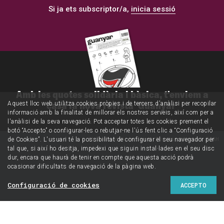
Si ja ets subscriptor/a,
inicia sessió
Amb les quotes solidària i bàsica, t'enviem a
casa la nova revista 'Guanyar'
Aquest lloc web utilitza cookies pròpies i de tercers d'anàlisi per recopilar
informació amb la finalitat de millorar els nostres serveis, així com per a
l'anàlisi de la seva navegació. Pot acceptar totes les cookies prement el
botó “Accepto” o configurar-les o rebutjar-ne l'ús fent clic a “Configuració
Il·lustració de Jordi Borràs sobre el TDAH
de Cookies”. L'usuari té la possibilitat de configurar el seu navegador per
tal que, si així ho desitja, impedexi que siguin instal·lades en el seu disc
dur, encara que haurà de tenir en compte que aquesta acció podrà
ocasionar dificultats de navegació de la pàgina web.
Configuració de cookies
ACCEPTO