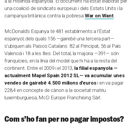
a la Hisenda espanyola. El document ha estat elaborat per
una coalició de sindicats europeus i dels Estats Units i la
campanya britànica contra la pobresa
War on Want
.
McDonald’s Espanya té 481 establiments a l’Estat
espanyol, dels quals 156 —gairebé una tercera part
—
s’ubiquen als Països Catalans: 82 al Principat, 56 al País
Valencià i 18 a les Illes. Del total, la majoria
—
391
—
són
franquícies, en la línia del model que hi ha a la resta del
continent. Entre el 2009 i el 2013,
la filial espanyola
—
actualment Mapel Spain 2012 SL
—
va acumular unes
vendes de gairebé 4.500 milions d’euros
i en va pagar
228,4 en concepte de cànon a la societat matriu
luxemburguesa, McD Europe Franchising Sàrl.
Com s’ho fan per no pagar impostos?