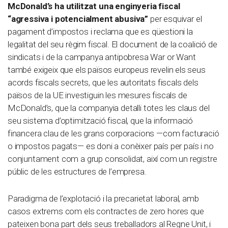
McDonald’s ha utilitzat una enginyeria fiscal
“agressiva i potencialment abusiva”
per esquivar el
pagament d’impostos i reclama que es qüestioni la
legalitat del seu règim fiscal. El document de la coalició de
sindicats i de la campanya antipobresa War or Want
també exigeix que els països europeus revelin els seus
acords fiscals secrets, que les autoritats fiscals dels
països de la UE investiguin les mesures fiscals de
McDonald’s, que la companyia detalli totes les claus del
seu sistema d’optimització fiscal, que la informació
financera clau de les grans corporacions
—
com facturació
o impostos pagats
—
es doni a conèixer país per país i no
conjuntament com a grup consolidat, així com un registre
públic de les estructures de l’empresa.
Paradigma de l’explotació i la precarietat laboral, amb
casos extrems com els contractes de zero hores que
pateixen bona part dels seus treballadors al Regne Unit, i