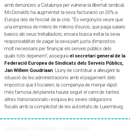
amb denúncies a Catalunya per vulnerar la llibertat sindical,
McDonald’s ha augmentat la seva facturació un 20% a
Europa des de l’esclat de la crisi. “És vergonyós veure que
una empresa de milers de milions d’euros, que paga salaris
baixos als seus treballadors, encara busca evitar la seva
responsabilitat de pagar la seva part justa d’impostos
molt necessaris per finançar els serveis públics dels
quals tots depenem”, assegura
el secretari general de la
Federació Europea de Sindicats dels Serveis Públics,
Jan Willem Goudriaan
. Lluny de contribuir a alleugerir la
situació de les administracions amb el pagament dels
impostos que li tocarien, la companyia de menjar ràpid
més famosa del planeta hauria seguit el camí de tantes
altres transnacionals i esquiva les seves obligacions
fiscals amb la complicitat de les autoritats de Luxemburg.