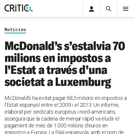
Àrea
Cerca
M
privada
Cerca
Subscriu-t'hi
Cerc
per...
Notícies
Inicia sessió
McDonald’s s’estalvia 70
milions en impostos a
l’Estat a través d’una
societat a Luxemburg
McDonald's ha evitat pagar 68,5 milions en impostos a
l'Estat espanyol entre el 2009 i el 2013. Un informe,
elaborat per sindicats europeus i nord-americans,
assegura que la cadena de menjar ràpid va eludir el
pagament de més de 1.000 milions d'euros en
impostos a Europa. La filial espanyola, amb el nom de