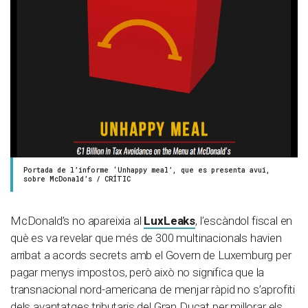
Portada de l’informe ‘Unhappy meal’, que es presenta avui,
sobre McDonald’s / CRÍTIC
McDonald’s no apareixia al
LuxLeaks
, l’escàndol fiscal en
què es va revelar que més de 300 multinacionals havien
arribat a acords secrets amb el Govern de Luxemburg per
pagar menys impostos, però això no significa que la
transnacional nord-americana de menjar ràpid no s’aprofiti
dels avantatges tributaris del Gran Ducat per millorar els